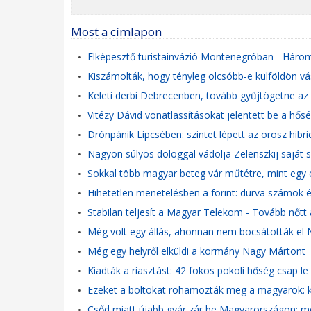
Most a címlapon
Elképesztő turistainvázió Montenegróban - Három 
•
Kiszámolták, hogy tényleg olcsóbb-e külföldön vá
•
Keleti derbi Debrecenben, tovább gyűjtögetne az Ú
•
Vitézy Dávid vonatlassításokat jelentett be a hős
•
Drónpánik Lipcsében: szintet lépett az orosz hibr
•
Nagyon súlyos dologgal vádolja Zelenszkij saját 
•
Sokkal több magyar beteg vár műtétre, mint eg
•
Hihetetlen menetelésben a forint: durva számok é
•
Stabilan teljesít a Magyar Telekom - Tovább nőtt 
•
Még volt egy állás, ahonnan nem bocsátották el
•
Még egy helyről elküldi a kormány Nagy Mártont
•
Kiadták a riasztást: 42 fokos pokoli hőség csap 
•
Ezeket a boltokat rohamozták meg a magyarok: ki
•
Csőd miatt újabb gyár zár be Magyarországon: m
•