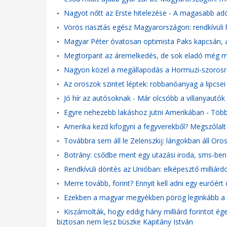
Nagyot nőtt az Erste hitelezése - A magasabb adó
•
Vörös riasztás egész Magyarországon: rendkívüli
•
Magyar Péter óvatosan optimista Paks kapcsán, a 
•
Megtorpant az áremelkedés, de sok eladó még min
•
Nagyon közel a megállapodás a Hormuzi-szorosr
•
Az oroszok szintet léptek: robbanóanyag a lipcsei
•
Jó hír az autósoknak - Már olcsóbb a villanyautó
•
Egyre nehezebb lakáshoz jutni Amerikában - Több
•
Amerika kezd kifogyni a fegyverekből? Megszólalt
•
Továbbra sem áll le Zelenszkij: lángokban áll Or
•
Botrány: csődbe ment egy utazási iroda, sms-ben
•
Rendkívüli döntés az Unióban: elképesztő milliárdo
•
Merre tovább, forint? Ennyit kell adni egy euróért
•
Ezekben a magyar megyékben pörög leginkább a feke
•
Kiszámolták, hogy eddig hány milliárd forintot ég
•
biztosan nem lesz büszke Kapitány István