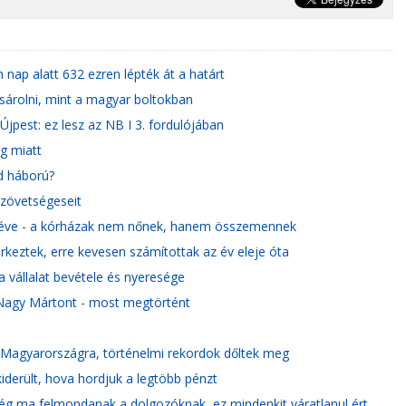
nap alatt 632 ezren lépték át a határt
sárolni, mint a magyar boltokban
jpest: ez lesz az NB I 3. fordulójában
ég miatt
id háború?
szövetségeseit
y éve - a kórházak nem nőnek, hanem összemennek
rkeztek, erre kevesen számítottak az év eleje óta
a vállalat bevétele és nyeresége
 Nagy Mártont - most megtörtént
le Magyarországra, történelmi rekordok dőltek meg
derült, hova hordjuk a legtöbb pénzt
ég ma felmondanak a dolgozóknak, ez mindenkit váratlanul ért