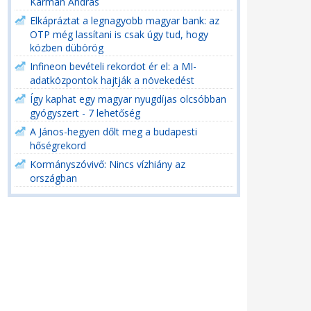
Kármán András
Elkápráztat a legnagyobb magyar bank: az
OTP még lassítani is csak úgy tud, hogy
közben dübörög
Infineon bevételi rekordot ér el: a MI-
adatközpontok hajtják a növekedést
Így kaphat egy magyar nyugdíjas olcsóbban
gyógyszert - 7 lehetőség
A János-hegyen dőlt meg a budapesti
hőségrekord
Kormányszóvivő: Nincs vízhiány az
országban