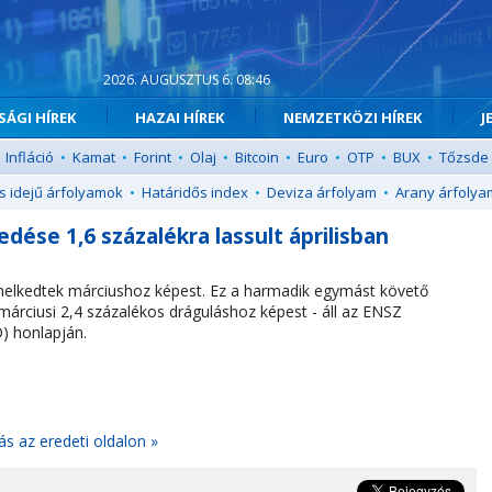
2026. AUGUSZTUS 6. 08:46
ÁGI HÍREK
HAZAI HÍREK
NEMZETKÖZI HÍREK
J
Infláció
•
Kamat
•
Forint
•
Olaj
•
Bitcoin
•
Euro
•
OTP
•
BUX
•
Tőzsde
s idejű árfolyamok
•
Határidős index
•
Deviza árfolyam
•
Arany árfolya
dése 1,6 százalékra lassult áprilisban
 emelkedtek márciushoz képest. Ez a harmadik egymást követő
márciusi 2,4 százalékos dráguláshoz képest - áll az ENSZ
) honlapján.
ás az eredeti oldalon »