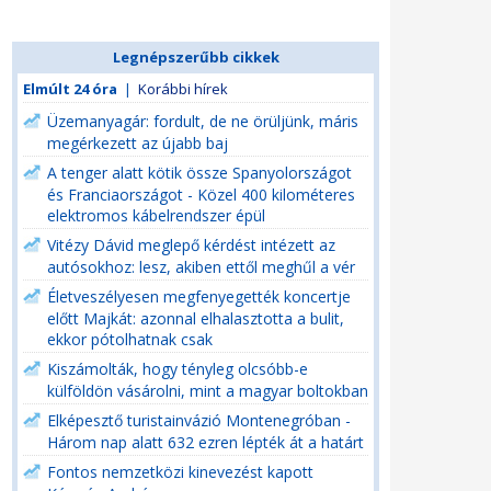
Legnépszerűbb cikkek
Elmúlt 24 óra
|
Korábbi hírek
Üzemanyagár: fordult, de ne örüljünk, máris
megérkezett az újabb baj
A tenger alatt kötik össze Spanyolországot
és Franciaországot - Közel 400 kilométeres
elektromos kábelrendszer épül
Vitézy Dávid meglepő kérdést intézett az
autósokhoz: lesz, akiben ettől meghűl a vér
Életveszélyesen megfenyegették koncertje
előtt Majkát: azonnal elhalasztotta a bulit,
ekkor pótolhatnak csak
Kiszámolták, hogy tényleg olcsóbb-e
külföldön vásárolni, mint a magyar boltokban
Elképesztő turistainvázió Montenegróban -
Három nap alatt 632 ezren lépték át a határt
Fontos nemzetközi kinevezést kapott