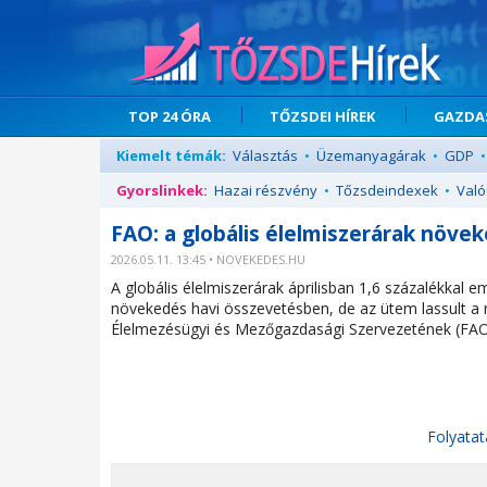
TOP 24 ÓRA
TŐZSDEI HÍREK
GAZDAS
Kiemelt témák:
Választás
•
Üzemanyagárak
•
GDP
•
Gyorslinkek:
Hazai részvény
•
Tőzsdeindexek
•
Való
FAO: a globális élelmiszerárak növeke
2026.05.11. 13:45 • NOVEKEDES.HU
A globális élelmiszerárak áprilisban 1,6 százalékkal
növekedés havi összevetésben, de az ütem lassult a 
Élelmezésügyi és Mezőgazdasági Szervezetének (FAO
Folyatat