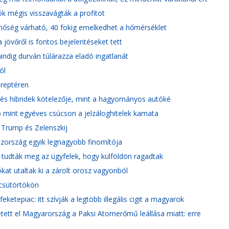
k mégis visszavágták a profitot
 hőség várható, 40 fokig emelkedhet a hőmérséklet
jövőről is fontos bejelentéseket tett
dig durván túlárazza eladó ingatlanát
ól
 reptéren
k és hibridek kötelezője, mint a hagyományos autóké
 mint egyéves csúcson a jelzáloghitelek kamata
 Trump és Zelenszkij
oszország egyik legnagyobb finomítója
 tudták meg az ügyfelek, hogy külföldön ragadtak
kat utaltak ki a zárolt orosz vagyonból
 csütörtökön
tepiac: itt szívják a legtöbb illegális cigit a magyarok
etett el Magyarország a Paksi Atomerőmű leállása miatt: erre