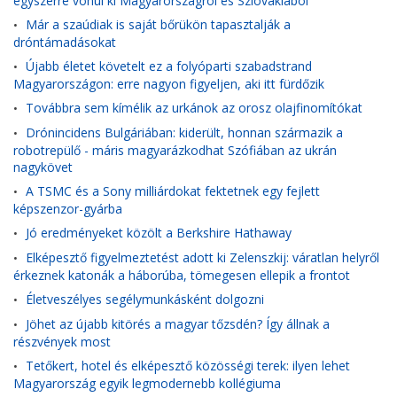
egyszerre vonul ki Magyarországról és Szlovákiából
Már a szaúdiak is saját bőrükön tapasztalják a
•
dróntámadásokat
Újabb életet követelt ez a folyóparti szabadstrand
•
Magyarországon: erre nagyon figyeljen, aki itt fürdőzik
Továbbra sem kímélik az urkánok az orosz olajfinomítókat
•
Drónincidens Bulgáriában: kiderült, honnan származik a
•
robotrepülő - máris magyarázkodhat Szófiában az ukrán
nagykövet
A TSMC és a Sony milliárdokat fektetnek egy fejlett
•
képszenzor-gyárba
Jó eredményeket közölt a Berkshire Hathaway
•
Elképesztő figyelmeztetést adott ki Zelenszkij: váratlan helyről
•
érkeznek katonák a háborúba, tömegesen ellepik a frontot
Életveszélyes segélymunkásként dolgozni
•
Jöhet az újabb kitörés a magyar tőzsdén? Így állnak a
•
részvények most
Tetőkert, hotel és elképesztő közösségi terek: ilyen lehet
•
Magyarország egyik legmodernebb kollégiuma