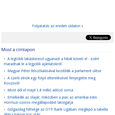
Folyatatás az eredeti oldalon »
Most a címlapon
A legtöbb lakáskereső ugyanazt a hibát követi el - ezért
•
maradnak le a legjobb ajánlatokról
Magyar Péter felszólalásával kezdődik a parlament ülése
•
A szerb elnök egy folyó elterelésével fenyegette meg
•
Koszovót
Most dől el majd 1,8 millió adózó sorsa
•
Emelkedik az olajár, miközben a piac az amerikai-iráni
•
Hormuzi-szoros-megállapodást latolgatja
Gólgazdag hétvége az OTP Bank Ligában: meglepő a tabella
•
állása három kör után