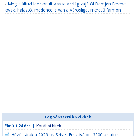
Megtaláltuk! Ide vonult vissza a világ zajától Demjén Ferenc:
•
lovak, halastó, medence is van a Városliget méretű farmon
Legnépszerűbb cikkek
Elmúlt 24 óra
|
Korábbi hírek
Húzós árak a 2026-os Sziget Fesztiválon: 3500 a sajtos-