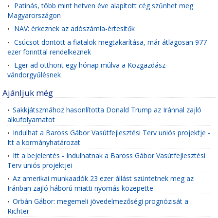
Patinás, több mint hetven éve alapított cég szűnhet meg
•
Magyarországon
NAV: érkeznek az adószámla-értesítők
•
Csúcsot döntött a fiatalok megtakarítása, már átlagosan 977
•
ezer forinttal rendelkeznek
Eger ad otthont egy hónap múlva a Közgazdász-
•
vándorgyűlésnek
Ajánljuk még
Sakkjátszmához hasonlította Donald Trump az Iránnal zajló
•
alkufolyamatot
Indulhat a Baross Gábor Vasútfejlesztési Terv uniós projektje -
•
Itt a kormányhatározat
Itt a bejelentés - Indulhatnak a Baross Gábor Vasútfejlesztési
•
Terv uniós projektjei
Az amerikai munkaadók 23 ezer állást szüntetnek meg az
•
Iránban zajló háború miatti nyomás közepette
Orbán Gábor: megemeli jövedelmezőségi prognózisát a
•
Richter