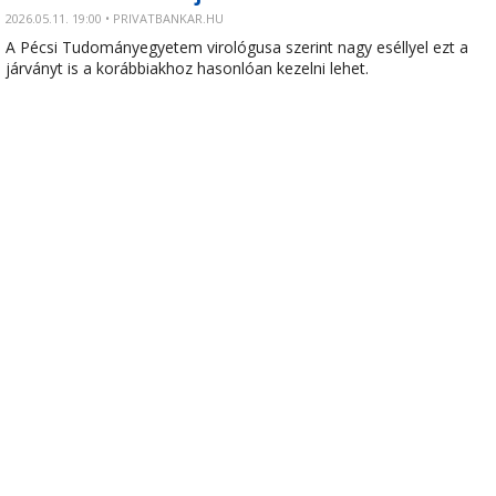
2026.05.11. 19:00 • PRIVATBANKAR.HU
A Pécsi Tudományegyetem virológusa szerint nagy eséllyel ezt a
járványt is a korábbiakhoz hasonlóan kezelni lehet.