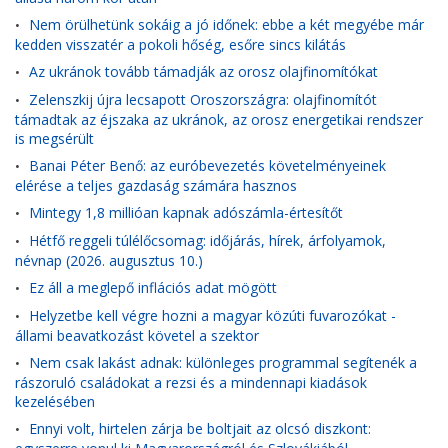
Nem örülhetünk sokáig a jó időnek: ebbe a két megyébe már
•
kedden visszatér a pokoli hőség, esőre sincs kilátás
Az ukránok tovább támadják az orosz olajfinomítókat
•
Zelenszkij újra lecsapott Oroszországra: olajfinomítót
•
támadtak az éjszaka az ukránok, az orosz energetikai rendszer
is megsérült
Banai Péter Benő: az euróbevezetés követelményeinek
•
elérése a teljes gazdaság számára hasznos
Mintegy 1,8 millióan kapnak adószámla-értesítőt
•
Hétfő reggeli túlélőcsomag: időjárás, hírek, árfolyamok,
•
névnap (2026. augusztus 10.)
Ez áll a meglepő inflációs adat mögött
•
Helyzetbe kell végre hozni a magyar közúti fuvarozókat -
•
állami beavatkozást követel a szektor
Nem csak lakást adnak: különleges programmal segítenék a
•
rászoruló családokat a rezsi és a mindennapi kiadások
kezelésében
Ennyi volt, hirtelen zárja be boltjait az olcsó diszkont:
•