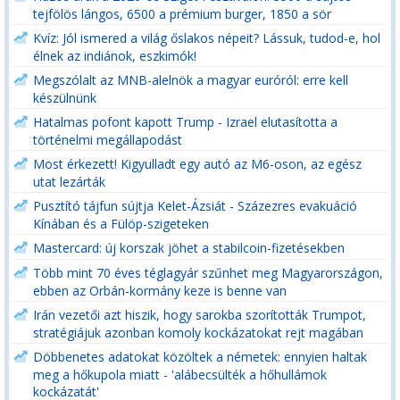
tejfölös lángos, 6500 a prémium burger, 1850 a sör
Kvíz: Jól ismered a világ őslakos népeit? Lássuk, tudod-e, hol
élnek az indiánok, eszkimók!
Megszólalt az MNB-alelnök a magyar euróról: erre kell
készülnünk
Hatalmas pofont kapott Trump - Izrael elutasította a
történelmi megállapodást
Most érkezett! Kigyulladt egy autó az M6-oson, az egész
utat lezárták
Pusztító tájfun sújtja Kelet-Ázsiát - Százezres evakuáció
Kínában és a Fülöp-szigeteken
Mastercard: új korszak jöhet a stabilcoin-fizetésekben
Több mint 70 éves téglagyár szűnhet meg Magyarországon,
ebben az Orbán-kormány keze is benne van
Irán vezetői azt hiszik, hogy sarokba szorították Trumpot,
stratégiájuk azonban komoly kockázatokat rejt magában
Döbbenetes adatokat közöltek a németek: ennyien haltak
meg a hőkupola miatt - 'alábecsülték a hőhullámok
kockázatát'