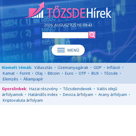
2026. AUGUSZTUS 10. 09:43
Kiemelt témák:
Választás
•
Üzemanyagárak
•
GDP
•
Infláció
•
Kamat
•
Forint
•
Olaj
•
Bitcoin
•
Euro
•
OTP
•
BUX
•
Tőzsde
•
Elemzés
•
Állampapír
Gyorslinkek:
Hazai részvény
•
Tőzsdeindexek
•
Valós idejű
árfolyamok
•
Határidős index
•
Deviza árfolyam
•
Arany árfolyam
•
Kriptovaluta árfolyam