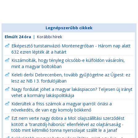
Legnépszerűbb cikkek
Elmúlt 24 óra
|
Korábbi hírek
Elképesztő turistainvázió Montenegróban - Három nap alatt
632 ezren lépték át a határt
Kiszámolták, hogy tényleg olcsóbb-e külföldön vásárolni,
mint a magyar boltokban
Keleti derbi Debrecenben, tovább gyűjtögetne az Újpest: ez
lesz az NB I 3. fordulójában
Nagy fordulat jöhet a magyar lakáspiacon? Teljesen új irányt
vehet a kormány lakáspolitikája
Kiderültek a friss számok a magyar iparról: óriási a
növekedés, de van egy komoly bökkenő
Ezt nem verte nagy dobra a Mol: olajszállítási szerződést
kötött a 'tranzitdíj-háborús' ellenfelével az olajtársaság -
több mint kétmillió tonna nyersolajat szállít le a Janaf