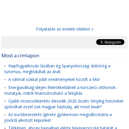
Folyatatás az eredeti oldalon »
Most a címlapon
Napfogyatkozás lázában ég Spanyolország: dübörög a
•
turizmus, meglódultak az árak
A vártnál sokkal jobb eredményeket közölt a Mol
•
Energiaválság idején felértékelődnek a korszerű otthonok -
•
mutatjuk, miből finanszírozható a felújítás
Újabb rezsicsökkentés élesedik 2026 őszén: tényleg tízezreket
•
spórolhat ezzel sok magyar háztulaj, aki most kivár?
Az euróbevezetés ígérete gyökeresen megváltoztatta a
•
jövőről alkotott képünket
Térképen, ahogy hajnalban elérte Magyarország határát a
•