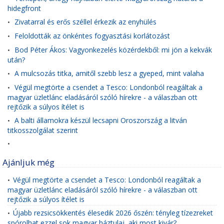
hidegfront
Zivatarral és erős széllel érkezik az enyhülés
•
Feloldották az önkéntes fogyasztási korlátozást
•
Bod Péter Ákos: Vagyonkezelés közérdekből: mi jön a kekvák
•
után?
A mulcsozás titka, amitől szebb lesz a gyeped, mint valaha
•
Végül megtörte a csendet a Tesco: Londonból reagáltak a
•
magyar üzletlánc eladásáról szóló hírekre - a válaszban ott
rejtőzik a súlyos ítélet is
A balti államokra készül lecsapni Oroszország a litván
•
titkosszolgálat szerint
•
Ajánljuk még
Végül megtörte a csendet a Tesco: Londonból reagáltak a
•
magyar üzletlánc eladásáról szóló hírekre - a válaszban ott
rejtőzik a súlyos ítélet is
Újabb rezsicsökkentés élesedik 2026 őszén: tényleg tízezreket
•
spórolhat ezzel sok magyar háztulaj, aki most kivár?