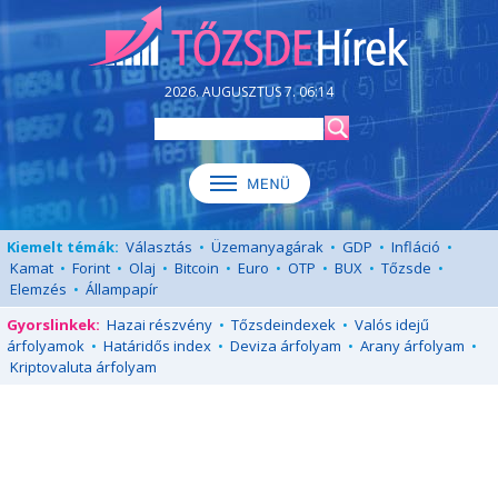
2026. AUGUSZTUS 7. 06:14
Kiemelt témák:
Választás
•
Üzemanyagárak
•
GDP
•
Infláció
•
Kamat
•
Forint
•
Olaj
•
Bitcoin
•
Euro
•
OTP
•
BUX
•
Tőzsde
•
Elemzés
•
Állampapír
Gyorslinkek:
Hazai részvény
•
Tőzsdeindexek
•
Valós idejű
árfolyamok
•
Határidős index
•
Deviza árfolyam
•
Arany árfolyam
•
Kriptovaluta árfolyam