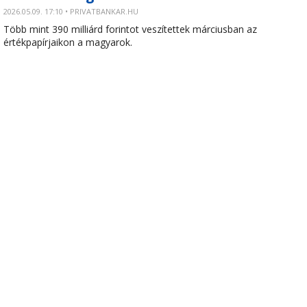
2026.05.09. 17:10 • PRIVATBANKAR.HU
Több mint 390 milliárd forintot veszítettek márciusban az
értékpapírjaikon a magyarok.