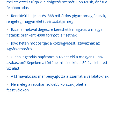
mellett ezzel szúrja ki a dolgozói szemét Elon Musk, óriási a
felháborodás
•
Rendkívüli bejelentés: 868 milliárdos gigacsomag érkezik,
rengeteg magyar életét változtatja meg
•
Ezzel a melóval degeszre kereshetik magukat a magyar
fiatalok: óránként 4000 forintot is fizetnek
•
Jövő héten módosítják a költségvetést, szavaznak az
Agrárkamaráról
•
Újabb legendás hajóroncs bukkant elő a magyar Duna-
szakaszon? Képeken a történelmi lelet: közel 80 éve lehetett
víz alatt
•
A klímaváltozás már benyújtotta a számlát a vállalatoknak
•
Nem elég a repohár: zöldebb korszak jöhet a
fesztiválokon