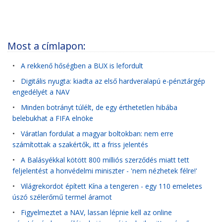
Most a címlapon:
•
A rekkenő hőségben a BUX is lefordult
•
Digitális nyugta: kiadta az első hardveralapú e-pénztárgép
engedélyét a NAV
•
Minden botrányt túlélt, de egy érthetetlen hibába
belebukhat a FIFA elnöke
•
Váratlan fordulat a magyar boltokban: nem erre
számítottak a szakértők, itt a friss jelentés
•
A Balásyékkal kötött 800 milliós szerződés miatt tett
feljelentést a honvédelmi miniszter - 'nem nézhetek félre!'
•
Világrekordot épített Kína a tengeren - egy 110 emeletes
úszó szélerőmű termel áramot
•
Figyelmeztet a NAV, lassan lépnie kell az online