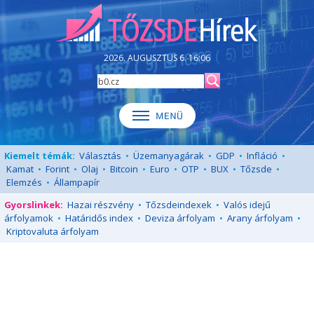
2026. AUGUSZTUS 6. 16:06
Kiemelt témák:
Választás
•
Üzemanyagárak
•
GDP
•
Infláció
•
Kamat
•
Forint
•
Olaj
•
Bitcoin
•
Euro
•
OTP
•
BUX
•
Tőzsde
•
Elemzés
•
Állampapír
Gyorslinkek:
Hazai részvény
•
Tőzsdeindexek
•
Valós idejű
árfolyamok
•
Határidős index
•
Deviza árfolyam
•
Arany árfolyam
•
Kriptovaluta árfolyam