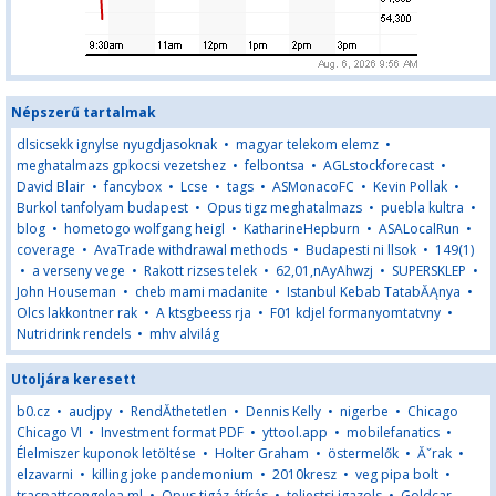
Népszerű tartalmak
dlsicsekk ignylse nyugdjasoknak
•
magyar telekom elemz
•
meghatalmazs gpkocsi vezetshez
•
felbontsa
•
AGLstockforecast
•
David Blair
•
fancybox
•
Lcse
•
tags
•
ASMonacoFC
•
Kevin Pollak
•
Burkol tanfolyam budapest
•
Opus tigz meghatalmazs
•
puebla kultra
•
blog
•
hometogo wolfgang heigl
•
KatharineHepburn
•
ASALocalRun
•
coverage
•
AvaTrade withdrawal methods
•
Budapesti ni llsok
•
149(1)
•
a verseny vege
•
Rakott rizses telek
•
62,01,nAyAhwzj
•
SUPERSKLEP
•
John Houseman
•
cheb mami madanite
•
Istanbul Kebab TatabĂĄnya
•
Olcs lakkontner rak
•
A ktsgbeess rja
•
F01 kdjel formanyomtatvny
•
Nutridrink rendels
•
mhv alvilág
Utoljára keresett
b0.cz
•
audjpy
•
RendĂ­thetetlen
•
Dennis Kelly
•
nigerbe
•
Chicago
Chicago VI
•
Investment format PDF
•
yttool.app
•
mobilefanatics
•
Élelmiszer kuponok letöltése
•
Holter Graham
•
östermelők
•
Ăˇrak
•
elzavarni
•
killing joke pandemonium
•
2010kresz
•
veg pipa bolt
•
tracpattcongelea.ml
•
Opus tigáz átírás
•
teljestsi igazols
•
Goldcar