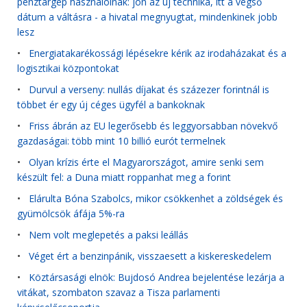
pénztárgép használóinak: jön az új technika, itt a végső
dátum a váltásra - a hivatal megnyugtat, mindenkinek jobb
lesz
•
Energiatakarékossági lépésekre kérik az irodaházakat és a
logisztikai központokat
•
Durvul a verseny: nullás díjakat és százezer forintnál is
többet ér egy új céges ügyfél a bankoknak
•
Friss ábrán az EU legerősebb és leggyorsabban növekvő
gazdaságai: több mint 10 billió eurót termelnek
•
Olyan krízis érte el Magyarországot, amire senki sem
készült fel: a Duna miatt roppanhat meg a forint
•
Elárulta Bóna Szabolcs, mikor csökkenhet a zöldségek és
gyümölcsök áfája 5%-ra
•
Nem volt meglepetés a paksi leállás
•
Véget ért a benzinpánik, visszaesett a kiskereskedelem
•
Köztársasági elnök: Bujdosó Andrea bejelentése lezárja a
vitákat, szombaton szavaz a Tisza parlamenti