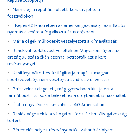
képviselőcsoportja
•
Nem elég a repohár: zöldebb korszak jöhet a
fesztiválokon
•
Elképesztő lendületben az amerikai gazdaság - az inflációs
nyomás ellenére a foglalkoztatás is erősödött
•
Már a cégek működését veszélyezteti a klímaváltozás
•
Rendkívüli korlátozást vezettek be Magyarországon: az
ország 90 százalékán azonnal betiltották ezt a kerti
tevékenységet
•
Kapitányt váltott és átvilágíttatja magát a magyar
sportszövetség: nem vesztegeti az időt az új vezetés
•
Brüsszelnek elege lett, még gyorsabban kitiltja ezt a
járműtípust - túl sok a baleset, és a drogbandák is használták
•
Újabb nagy lépésre készülhet a 4iG Amerikában
•
Rablók végezték ki a válogatott focistát: brutális gyilkosság
történt
•
Béremelés helyett részvényopció - zuhanó árfolyam