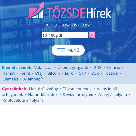
2026. AUGUSZTUS 7. 03:57
Kiemelt témák:
Választás
•
Üzemanyagárak
•
GDP
•
Infláció
•
Kamat
•
Forint
•
Olaj
•
Bitcoin
•
Euro
•
OTP
•
BUX
•
Tőzsde
•
Elemzés
•
Állampapír
Gyorslinkek:
Hazai részvény
•
Tőzsdeindexek
•
Valós idejű
árfolyamok
•
Határidős index
•
Deviza árfolyam
•
Arany árfolyam
•
Kriptovaluta árfolyam