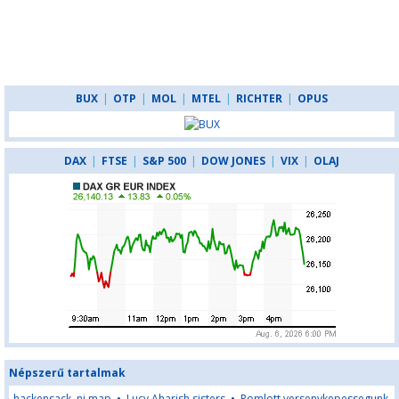
BUX
|
OTP
|
MOL
|
MTEL
|
RICHTER
|
OPUS
DAX
|
FTSE
|
S&P 500
|
DOW JONES
|
VIX
|
OLAJ
Népszerű tartalmak
hackensack, nj map
•
Lucy Aharish sisters
•
Romlott versenykepessegunk