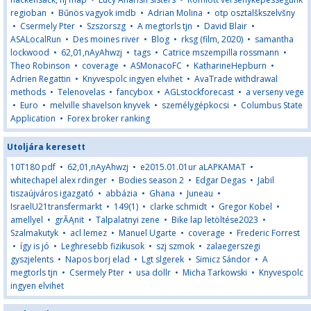
regioban
•
Bűnös vagyok imdb
•
Adrian Molina
•
otp osztalškszelvšny
•
Csermely Pter
•
Szszorszg
•
A megtorls tjn
•
David Blair
•
ASALocalRun
•
Des moines river
•
Blog
•
rksg (film, 2020)
•
samantha
lockwood
•
62,01,nAyAhwzj
•
tags
•
Catrice mszempilla rossmann
•
Theo Robinson
•
coverage
•
ASMonacoFC
•
KatharineHepburn
•
Adrien Regattin
•
Knyvespolc ingyen elvihet
•
AvaTrade withdrawal
methods
•
Telenovelas
•
fancybox
•
AGLstockforecast
•
a verseny vege
•
Euro
•
melville shavelson knyvek
•
személygépkocsi
•
Columbus State
Application
•
Forex broker ranking
Utoljára keresett
10T180 pdf
•
62,01,nAyAhwzj
•
e2015.01.01ur aLAPKAMAT
•
whitechapel alex rdinger
•
Bodies season 2
•
Edgar Degas
•
Jabil
tiszaújváros igazgató
•
abbázia
•
Ghana
•
Juneau
•
IsraelU21transfermarkt
•
149(1)
•
clarke schmidt
•
Gregor Kobel
•
amellyel
•
grĂĄnit
•
Talpalatnyi zene
•
Bike lap letöltése2023
•
Szalmakutyk
•
acl lemez
•
Manuel Ugarte
•
coverage
•
Frederic Forrest
•
így is jó
•
Leghresebb fizikusok
•
szj szmok
•
zalaegerszegi
gyszjelents
•
Napos borj elad
•
Lgt slgerek
•
Simicz Sándor
•
A
megtorls tjn
•
Csermely Pter
•
usa dollr
•
Micha Tarkowski
•
Knyvespolc
ingyen elvihet