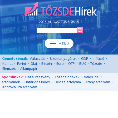
2026. AUGUSZTUS 8. 06:15
Kiemelt témák:
Választás
•
Üzemanyagárak
•
GDP
•
Infláció
•
Kamat
•
Forint
•
Olaj
•
Bitcoin
•
Euro
•
OTP
•
BUX
•
Tőzsde
•
Elemzés
•
Állampapír
Gyorslinkek:
Hazai részvény
•
Tőzsdeindexek
•
Valós idejű
árfolyamok
•
Határidős index
•
Deviza árfolyam
•
Arany árfolyam
•
Kriptovaluta árfolyam