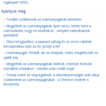
regényeit? (595)
Ajánljuk még
Tovább csökkennek az üzemanyagárak pénteken
•
Megjöttek az üzemanyagárak: ilyen nincs, nehéz hinni a
•
szemünknek, hogy mi történik itt - ennyiért tankolhatunk
péntektől
Olasz közgazdász: a spanyol válság és az orosz rakéták
•
becsapódása után az EU jövője a tét
Üzemanyagár: fordult, de ne örüljünk, máris megérkezett az
•
újabb baj
Megjöttek az üzemanyagárak: kiderült, mennyit fizetünk
•
szerdától a kutakon - minden ezen múlik majd
Trump üzent az olajcégeknek: a rekordnyereségek után ideje
•
csökkenteni az üzemanyagárakat - a Chevron vezérét is
kiosztotta