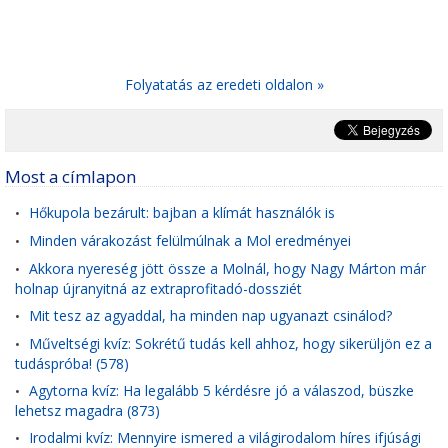
Folyatatás az eredeti oldalon »
Most a címlapon
Hőkupola bezárult: bajban a klímát használók is
•
Minden várakozást felülmúlnak a Mol eredményei
•
Akkora nyereség jött össze a Molnál, hogy Nagy Márton már
•
holnap újranyitná az extraprofitadó-dossziét
Mit tesz az agyaddal, ha minden nap ugyanazt csinálod?
•
Műveltségi kvíz: Sokrétű tudás kell ahhoz, hogy sikerüljön ez a
•
tudáspróba! (578)
Agytorna kvíz: Ha legalább 5 kérdésre jó a válaszod, büszke
•
lehetsz magadra (873)
Irodalmi kvíz: Mennyire ismered a világirodalom híres ifjúsági
•