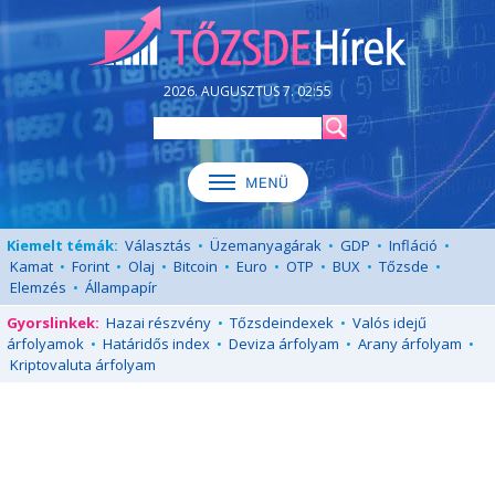
2026. AUGUSZTUS 7. 02:55
Kiemelt témák:
Választás
•
Üzemanyagárak
•
GDP
•
Infláció
•
Kamat
•
Forint
•
Olaj
•
Bitcoin
•
Euro
•
OTP
•
BUX
•
Tőzsde
•
Elemzés
•
Állampapír
Gyorslinkek:
Hazai részvény
•
Tőzsdeindexek
•
Valós idejű
árfolyamok
•
Határidős index
•
Deviza árfolyam
•
Arany árfolyam
•
Kriptovaluta árfolyam