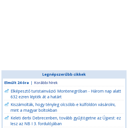
Legnépszerűbb cikkek
Elmúlt 24 óra
|
Korábbi hírek
Elképesztő turistainvázió Montenegróban - Három nap alatt
632 ezren lépték át a határt
Kiszámolták, hogy tényleg olcsóbb-e külföldön vásárolni,
mint a magyar boltokban
Keleti derbi Debrecenben, tovább gyűjtögetne az Újpest: ez
lesz az NB I 3. fordulójában