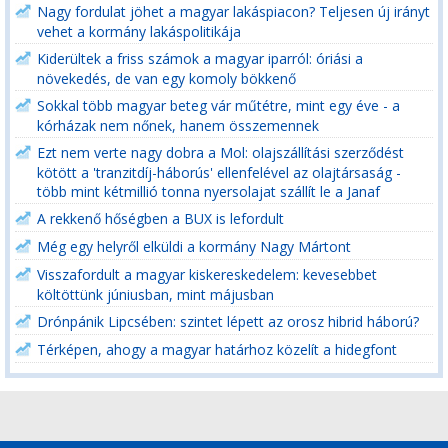
Nagy fordulat jöhet a magyar lakáspiacon? Teljesen új irányt
vehet a kormány lakáspolitikája
Kiderültek a friss számok a magyar iparról: óriási a
növekedés, de van egy komoly bökkenő
Sokkal több magyar beteg vár műtétre, mint egy éve - a
kórházak nem nőnek, hanem összemennek
Ezt nem verte nagy dobra a Mol: olajszállítási szerződést
kötött a 'tranzitdíj-háborús' ellenfelével az olajtársaság -
több mint kétmillió tonna nyersolajat szállít le a Janaf
A rekkenő hőségben a BUX is lefordult
Még egy helyről elküldi a kormány Nagy Mártont
Visszafordult a magyar kiskereskedelem: kevesebbet
költöttünk júniusban, mint májusban
Drónpánik Lipcsében: szintet lépett az orosz hibrid háború?
Térképen, ahogy a magyar határhoz közelít a hidegfont