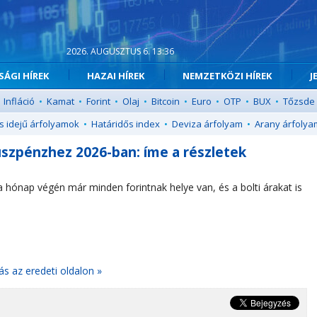
2026. AUGUSZTUS 6. 13:36
ÁGI HÍREK
HAZAI HÍREK
NEMZETKÖZI HÍREK
J
Infláció
•
Kamat
•
Forint
•
Olaj
•
Bitcoin
•
Euro
•
OTP
•
BUX
•
Tőzsde
s idejű árfolyamok
•
Határidős index
•
Deviza árfolyam
•
Arany árfolya
uszpénzhez 2026-ban: íme a részletek
a hónap végén már minden forintnak helye van, és a bolti árakat is
ás az eredeti oldalon »