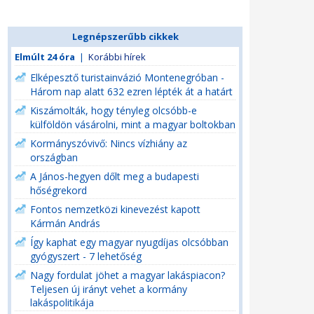
Legnépszerűbb cikkek
Elmúlt 24 óra
|
Korábbi hírek
Elképesztő turistainvázió Montenegróban -
Három nap alatt 632 ezren lépték át a határt
Kiszámolták, hogy tényleg olcsóbb-e
külföldön vásárolni, mint a magyar boltokban
Kormányszóvivő: Nincs vízhiány az
országban
A János-hegyen dőlt meg a budapesti
hőségrekord
Fontos nemzetközi kinevezést kapott
Kármán András
Így kaphat egy magyar nyugdíjas olcsóbban
gyógyszert - 7 lehetőség
Nagy fordulat jöhet a magyar lakáspiacon?
Teljesen új irányt vehet a kormány
lakáspolitikája