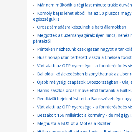
Már nem működik a régi last minute trükk: durván r
•
Komoly baj is lehet abból, ha az 50 pluszos mag
•
egészségük is
Orosz támadásra készülnek a balti államokban
•
Megjöttek az üzemanyagárak: ilyen nincs, nehéz hi
•
péntektől
Pénteken nézhetünk csak igazán nagyot a tankol
•
Húsz hónap után térhetett vissza a Chelsea focistá
•
Várt alatti az OTP nyeresége - a forinterősödés v
•
Bal oldali közlekedésben bizonyíthatnak az Uber 
•
Újabb mélységi csapások Oroszországban - Olajl
•
Hamis zászlós orosz művelettől tartanak a Balti
•
Rendkívüli bejelentést tett a Bankszövetség: nag
•
Várt alatti az OTP nyeresége - a forinterősödés v
•
Bezsákolt 156 milliárdot a kormány - de még így i
•
Meghúzta a BUX-ot a Mol és a Richter
•
Hiába demonstrált kétezer taxis, a Budapest Airp
•