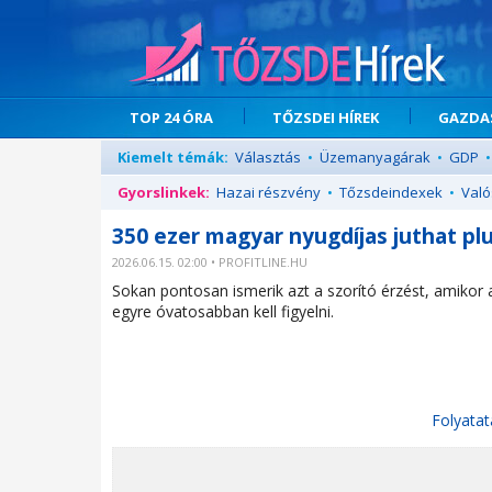
TOP 24 ÓRA
TŐZSDEI HÍREK
GAZDAS
Kiemelt témák:
Választás
•
Üzemanyagárak
•
GDP
•
Gyorslinkek:
Hazai részvény
•
Tőzsdeindexek
•
Való
350 ezer magyar nyugdíjas juthat pl
2026.06.15. 02:00 • PROFITLINE.HU
Sokan pontosan ismerik azt a szorító érzést, amikor 
egyre óvatosabban kell figyelni.
Folyatat