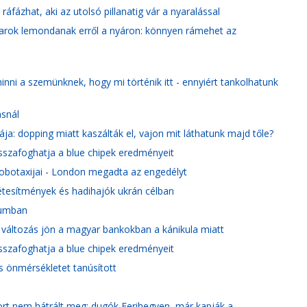
áfázhat, aki az utolsó pillanatig vár a nyaralással
yarok lemondanak erről a nyáron: könnyen rámehet az
nni a szemünknek, hogy mi történik itt - ennyiért tankolhatunk
ásnál
ja: dopping miatt kaszálták el, vajon mit láthatunk majd tőle?
isszafoghatja a blue chipek eredményeit
robotaxijai - London megadta az engedélyt
étesítmények és hadihajók ukrán célban
kumban
y változás jön a magyar bankokban a kánikula miatt
isszafoghatja a blue chipek eredményeit
s önmérsékletet tanúsított
ort nem hátrált meg: dugók Ferihegyen, már kapják a