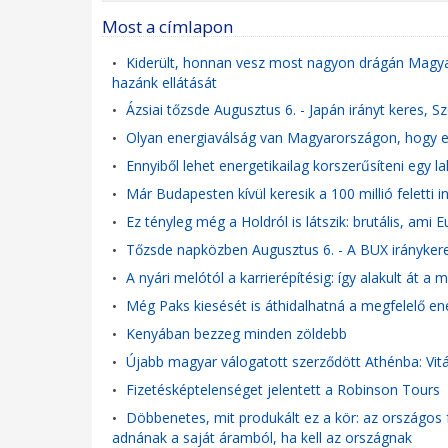
Most a címlapon
Kiderült, honnan vesz most nagyon drágán Magyar
•
hazánk ellátását
Ázsiai tőzsde Augusztus 6. - Japán irányt keres, 
•
Olyan energiaválság van Magyarországon, hogy eg
•
Ennyiből lehet energetikailag korszerűsíteni egy la
•
Már Budapesten kívül keresik a 100 millió feletti 
•
Ez tényleg még a Holdról is látszik: brutális, ami E
•
Tőzsde napközben Augusztus 6. - A BUX iránykere
•
A nyári melótól a karrierépítésig: így alakult át 
•
Még Paks kiesését is áthidalhatná a megfelelő en
•
Kenyában bezzeg minden zöldebb
•
Újabb magyar válogatott szerződött Athénba: Vitáli
•
Fizetésképtelenséget jelentett a Robinson Tours
•
Döbbenetes, mit produkált ez a kör: az országos 
•
adnának a saját áramból, ha kell az országnak