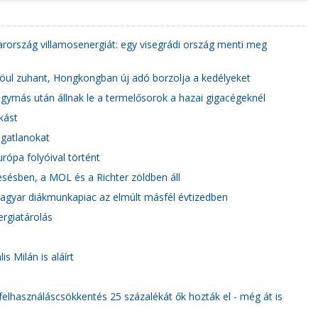
ország villamosenergiát: egy visegrádi ország menti meg
Szöul zuhant, Hongkongban új adó borzolja a kedélyeket
ymás után állnak le a termelősorok a hazai gigacégeknél
kást
ingatlanokat
urópa folyóival történt
sésben, a MOL és a Richter zöldben áll
a magyar diákmunkapiac az elmúlt másfél évtizedben
ergiatárolás
s Milán is aláírt
felhasználáscsökkentés 25 százalékát ők hozták el - még át is