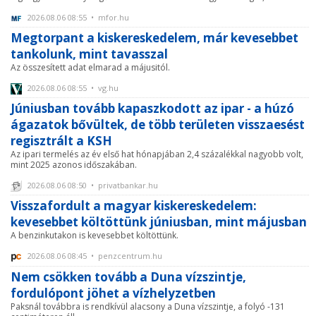
2026.08.06 08:55 • mfor.hu
Megtorpant a kiskereskedelem, már kevesebbet
tankolunk, mint tavasszal
Az összesített adat elmarad a májusitól.
2026.08.06 08:55 • vg.hu
Júniusban tovább kapaszkodott az ipar - a húzó
ágazatok bővültek, de több területen visszaesést
regisztrált a KSH
Az ipari termelés az év első hat hónapjában 2,4 százalékkal nagyobb volt,
mint 2025 azonos időszakában.
2026.08.06 08:50 • privatbankar.hu
Visszafordult a magyar kiskereskedelem:
kevesebbet költöttünk júniusban, mint májusban
A benzinkutakon is kevesebbet költöttünk.
2026.08.06 08:45 • penzcentrum.hu
Nem csökken tovább a Duna vízszintje,
fordulópont jöhet a vízhelyzetben
Paksnál továbbra is rendkívül alacsony a Duna vízszintje, a folyó -131