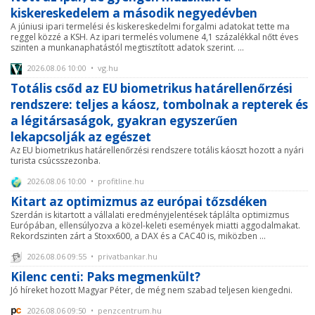
kiskereskedelem a második negyedévben
A júniusi ipari termelési és kiskereskedelmi forgalmi adatokat tette ma
reggel közzé a KSH. Az ipari termelés volumene 4,1 százalékkal nőtt éves
szinten a munkanaphatástól megtisztított adatok szerint. ...
2026.08.06 10:00 • vg.hu
Totális csőd az EU biometrikus határellenőrzési
rendszere: teljes a káosz, tombolnak a repterek és
a légitársaságok, gyakran egyszerűen
lekapcsolják az egészet
Az EU biometrikus határellenőrzési rendszere totális káoszt hozott a nyári
turista csúcsszezonba.
2026.08.06 10:00 • profitline.hu
Kitart az optimizmus az európai tőzsdéken
Szerdán is kitartott a vállalati eredményjelentések táplálta optimizmus
Európában, ellensúlyozva a közel-keleti események miatti aggodalmakat.
Rekordszinten zárt a Stoxx600, a DAX és a CAC40 is, miközben ...
2026.08.06 09:55 • privatbankar.hu
Kilenc centi: Paks megmenkült?
Jó híreket hozott Magyar Péter, de még nem szabad teljesen kiengedni.
2026.08.06 09:50 • penzcentrum.hu