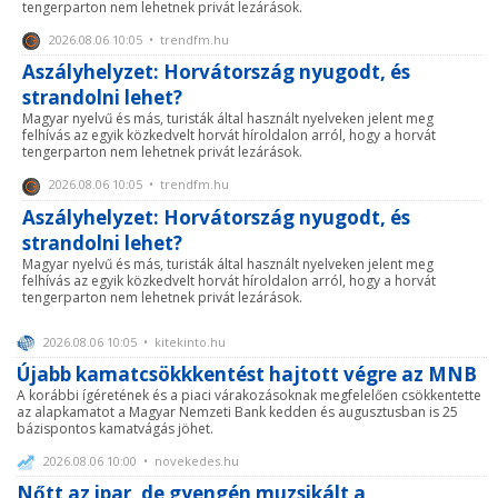
tengerparton nem lehetnek privát lezárások.
2026.08.06 10:05 • trendfm.hu
Aszályhelyzet: Horvátország nyugodt, és
strandolni lehet?
Magyar nyelvű és más, turisták által használt nyelveken jelent meg
felhívás az egyik közkedvelt horvát híroldalon arról, hogy a horvát
tengerparton nem lehetnek privát lezárások.
2026.08.06 10:05 • trendfm.hu
Aszályhelyzet: Horvátország nyugodt, és
strandolni lehet?
Magyar nyelvű és más, turisták által használt nyelveken jelent meg
felhívás az egyik közkedvelt horvát híroldalon arról, hogy a horvát
tengerparton nem lehetnek privát lezárások.
2026.08.06 10:05 • kitekinto.hu
Újabb kamatcsökkkentést hajtott végre az MNB
A korábbi ígéretének és a piaci várakozásoknak megfelelően csökkentette
az alapkamatot a Magyar Nemzeti Bank kedden és augusztusban is 25
bázispontos kamatvágás jöhet.
2026.08.06 10:00 • novekedes.hu
Nőtt az ipar, de gyengén muzsikált a