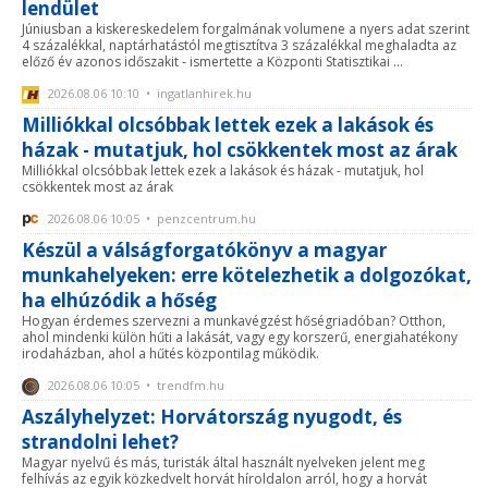
lendület
Júniusban a kiskereskedelem forgalmának volumene a nyers adat szerint
4 százalékkal, naptárhatástól megtisztítva 3 százalékkal meghaladta az
előző év azonos időszakit - ismertette a Központi Statisztikai ...
2026.08.06 10:10 • ingatlanhirek.hu
Milliókkal olcsóbbak lettek ezek a lakások és
házak - mutatjuk, hol csökkentek most az árak
Milliókkal olcsóbbak lettek ezek a lakások és házak - mutatjuk, hol
csökkentek most az árak
2026.08.06 10:05 • penzcentrum.hu
Készül a válságforgatókönyv a magyar
munkahelyeken: erre kötelezhetik a dolgozókat,
ha elhúzódik a hőség
Hogyan érdemes szervezni a munkavégzést hőségriadóban? Otthon,
ahol mindenki külön hűti a lakását, vagy egy korszerű, energiahatékony
irodaházban, ahol a hűtés központilag működik.
2026.08.06 10:05 • trendfm.hu
Aszályhelyzet: Horvátország nyugodt, és
strandolni lehet?
Magyar nyelvű és más, turisták által használt nyelveken jelent meg
felhívás az egyik közkedvelt horvát híroldalon arról, hogy a horvát