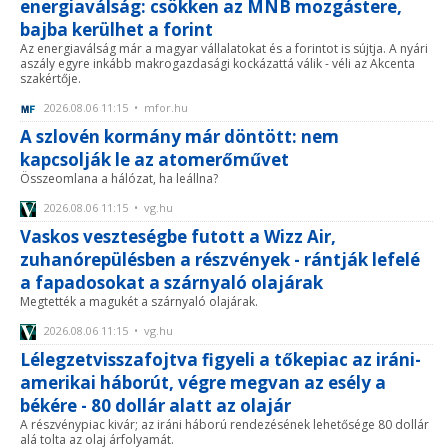
energiaválság: csökken az MNB mozgástere,
bajba kerülhet a forint
Az energiaválság már a magyar vállalatokat és a forintot is sújtja. A nyári
aszály egyre inkább makrogazdasági kockázattá válik - véli az Akcenta
szakértője.
2026.08.06 11:15 • mfor.hu
A szlovén kormány már döntött: nem
kapcsolják le az atomerőművet
Összeomlana a hálózat, ha leállna?
2026.08.06 11:15 • vg.hu
Vaskos veszteségbe futott a Wizz Air,
zuhanórepülésben a részvények - rántják lefelé
a fapadosokat a szárnyaló olajárak
Megtették a magukét a szárnyaló olajárak.
2026.08.06 11:15 • vg.hu
Lélegzetvisszafojtva figyeli a tőkepiac az iráni-
amerikai háborút, végre megvan az esély a
békére - 80 dollár alatt az olajár
A részvénypiac kivár; az iráni háború rendezésének lehetősége 80 dollár
alá tolta az olaj árfolyamát.