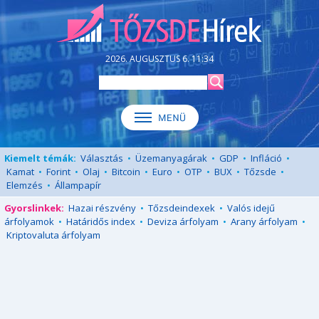
2026. AUGUSZTUS 6. 11:34
Kiemelt témák:
Választás
•
Üzemanyagárak
•
GDP
•
Infláció
•
Kamat
•
Forint
•
Olaj
•
Bitcoin
•
Euro
•
OTP
•
BUX
•
Tőzsde
•
Elemzés
•
Állampapír
Gyorslinkek:
Hazai részvény
•
Tőzsdeindexek
•
Valós idejű
árfolyamok
•
Határidős index
•
Deviza árfolyam
•
Arany árfolyam
•
Kriptovaluta árfolyam