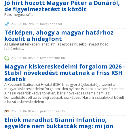
Jó hírt hozott Magyar Péter a Dunáról,
de figyelmeztetést is közölt
Paks megússza?...
2026.08.06 09:40 • novekedes.hu
Térképen, ahogy a magyar határhoz
közelít a hidegfont
Az Eumetsat térképén lehet látni az esőt és hűsebb levegőt hozó
felhőzetet....
2026.08.06 10:25 • tozsdeforum.hu
Magyar kiskereskedelmi forgalom 2026 -
Stabil növekedést mutatnak a friss KSH
adatok
A Központi Statisztikai Hivatal (KSH) friss gyorstájékoztatója szerint a
magyar kiskereskedelmi forgalom idén nyáron is stabil növekedést mutat.
A hazai vásárlók kedve töretlen, bár a növekedés üteme némileg
konszolidálódott az év eleji csúcsokhoz képest. Három százalékkal bővült
a hazai kiskereskedelem ......
2026.08.06 10:45 • penzcentrum.hu
Elnök maradhat Gianni Infantino,
egyelőre nem buktatták meg: mi jön