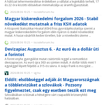
A hálózat tehermentesítése érdekében a vállalat a leginkább terhelt, 17
és 22 óra közötti idősávban minimalizálja az áramfogyasztását.
2026.08.06 10:25 • tozsdeforum.hu
Magyar kiskereskedelmi forgalom 2026 - Stabil
növekedést mutatnak a friss KSH adatok
A Központi Statisztikai Hivatal (KSH) friss gyorstájékoztatója szerint a
magyar kiskereskedelmi forgalom idén nyáron is stabil növekedést
mutat. A hazai vásárlók kedve töretlen, bár a növekedés üteme ...
2026.08.06 10:25 • tozsdeforum.hu
Devizapiac Augusztus 6. - Az euró és a dollár üti
a forintot
A forint enyhe gyengülést mutat csütörtök reggel a nemzetközi
devizapiacon. Az euró újra 363-as szinten indult. A dollár több mint 1
egységgel lépett feljebb a 315-ös sávra. A svájci frank is mozgást ...
2026.08.06 10:25 • vg.hu
Eldőlt: elsőbbséggel adják át Magyarországnak
a többletvizüket a szlovákok - Pozsony
figyelmeztet, csak egy esetben teszik ezt meg
Szlovákiában is bíznak a hétvégére várt csapadék krízisenyhítő
hatásában.