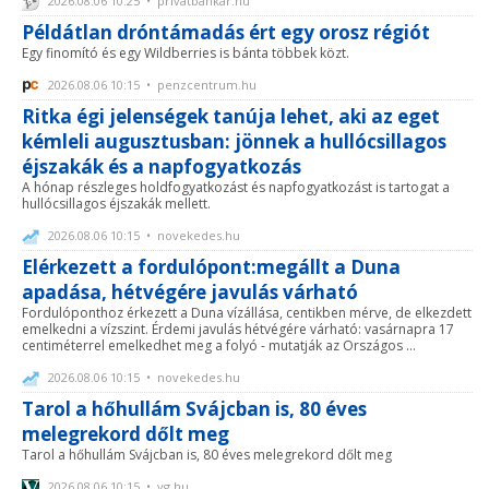
2026.08.06 10:25 • privatbankar.hu
Példátlan dróntámadás ért egy orosz régiót
Egy finomító és egy Wildberries is bánta többek közt.
2026.08.06 10:15 • penzcentrum.hu
Ritka égi jelenségek tanúja lehet, aki az eget
kémleli augusztusban: jönnek a hullócsillagos
éjszakák és a napfogyatkozás
A hónap részleges holdfogyatkozást és napfogyatkozást is tartogat a
hullócsillagos éjszakák mellett.
2026.08.06 10:15 • novekedes.hu
Elérkezett a fordulópont:megállt a Duna
apadása, hétvégére javulás várható
Fordulóponthoz érkezett a Duna vízállása, centikben mérve, de elkezdett
emelkedni a vízszint. Érdemi javulás hétvégére várható: vasárnapra 17
centiméterrel emelkedhet meg a folyó - mutatják az Országos ...
2026.08.06 10:15 • novekedes.hu
Tarol a hőhullám Svájcban is, 80 éves
melegrekord dőlt meg
Tarol a hőhullám Svájcban is, 80 éves melegrekord dőlt meg
2026.08.06 10:15 • vg.hu