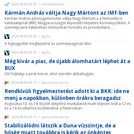
2026.08.06 09:20 • novekedes.hu
Kármán András váltja Nagy Mártont az IMF-ben
Kármán András pénzügyminiszter váltja Nagy Mártont a a Nemzetközi
Valutaalapnál (IMF), Magyarországot képviselő helyettes kormányzóként. A
személycsere hátterében elsősorban formális és protokolláris ...
2026.08.06 09:20 • vg.hu
A legnagyobb meglepetést az üzemanyagonál látni.
2026.08.06 09:20 • vg.hu
Még kivár a piac, de újabb álomhatárt léphet át a
BUX
Ott folytatja a pesti börze, ahol szerdán abbahagyta.
2026.08.06 09:15 • penzcentrum.hu
Rendkívüli figyelmeztetést adott ki a BKK: ide ne
menj a napokban, különben órákra beragadsz
Augusztus 10. és 19. között útépítési munkálatok miatt teljesen leáll a 12-es
és a 14-es villamos közlekedése a fővárosban.
2026.08.06 09:15 • penzcentrum.hu
Stabilizálódni látszik a Duna vízszintje, de a
hőség miatt továbbra is kérik az önkéntes