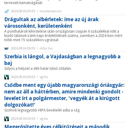
tervezett kamatvágását.
2026.08.06 09:05 • novekedes.hu
Drágultak az albérletek: íme az új árak
városonként, kerületenként
A ponthatárok kihirdetése után országosan csupán 6 százalékkal nőtt a
kiadó lakások iránti napi érdeklődések száma, szemben a 2024-ben mért
több mint 15 százalékos ugrással.
2026.08.06 09:05 • mfor.hu
Szerbia is lángol, a Vajdaságban a legnagyobb a
baj
Súlyos a helyzet a déli határ túlsó oldalán.
2026.08.06 09:05 • vg.hu
Csődbe ment egy újabb magyarországi óriásgyár:
nem az áll a háttérben, amire mindenki gondolt -
levelet írt a polgármester, 'vegyék át a kirúgott
dolgozókat!'
Szolnok legnagyobb HIPA bevételét adta a cég.
2026.08.06 09:05 • vg.hu
Megerősítette éves célkitűzéseit a második