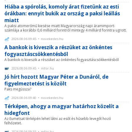
Hiába a spórolás, komoly árat fizetünk az esti
órákban: ennyit bukik az ország a paksi leállás
miatt
A paksi atomerőmű kiesése miatt Magyarország napi áramimport-
számlája a korábbi 0,6 milliárd forintról mintegy 4 milliárd forintra ugrott.
2026.08.06 09:45 • novekedes.hu
A bankok is kiveszik a részüket az önkéntes
fogyasztáscsökkentésből
A bankok is kiveszik a részüket az önkéntes fogyasztáscsökkentésből
2026.08.06 09:45 • mfor.hu
Jó hírt hozott Magyar Péter a Dunáról, de
figyelmeztetést is közölt
Paks megússza?
2026.08.06 09:40 • novekedes.hu
Térképen, ahogy a magyar határhoz közelít a
hidegfont
Az Eumetsat térképén lehet látni az esőt és hűsebb levegőt hozó
felhőzetet.
2026.08.06 09:35 • mfor.hu