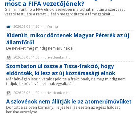
most a FIFA vezetőjének?
Gianni Infantino a FIFA elnöki székében maradhat, miután a szervezet
vezető testülete a rabati ülésén megerősítette a támogatását....
2026.08.06 11:30 • mfor.hu
Kiderült, mikor döntenek Magyar Péterék az új
államfőről
De neveket még mindig nem árulnak el.
2026.08.06 11:30 • privatbankar.hu
Szombaton ül össze a Tisza-frakció, hogy
eldöntsék, ki lesz az új köztársasági elnök
Már hétvégén lesz hivatalos jelöltje a frakciónak, de még mindig nem
tudjuk, kik közül választanak egyáltalán.
2026.08.06 11:20 • privatbankar.hu
A szlovénok nem állítják le az atomerőművüket
Döntött a szlovén kormány. Teljes leállás esetén az egész hálózat
kerülne veszélybe.