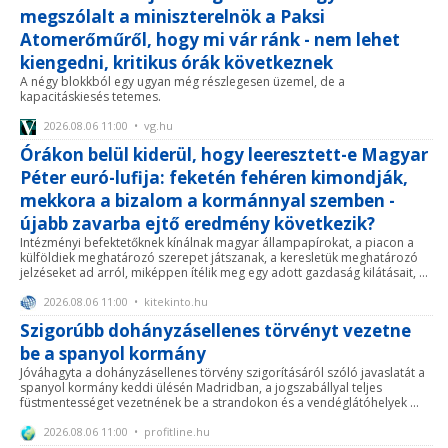
megszólalt a miniszterelnök a Paksi
Atomerőműről, hogy mi vár ránk - nem lehet
kiengedni, kritikus órák következnek
A négy blokkból egy ugyan még részlegesen üzemel, de a
kapacitáskiesés tetemes.
2026.08.06 11:00 • vg.hu
Órákon belül kiderül, hogy leeresztett-e Magyar
Péter euró-lufija: feketén fehéren kimondják,
mekkora a bizalom a kormánnyal szemben -
újabb zavarba ejtő eredmény következik?
Intézményi befektetőknek kínálnak magyar állampapírokat, a piacon a
külföldiek meghatározó szerepet játszanak, a keresletük meghatározó
jelzéseket ad arról, miképpen ítélik meg egy adott gazdaság kilátásait, ...
2026.08.06 11:00 • kitekinto.hu
Szigorúbb dohányzásellenes törvényt vezetne
be a spanyol kormány
Jóváhagyta a dohányzásellenes törvény szigorításáról szóló javaslatát a
spanyol kormány keddi ülésén Madridban, a jogszabállyal teljes
füstmentességet vezetnének be a strandokon és a vendéglátóhelyek ...
2026.08.06 11:00 • profitline.hu