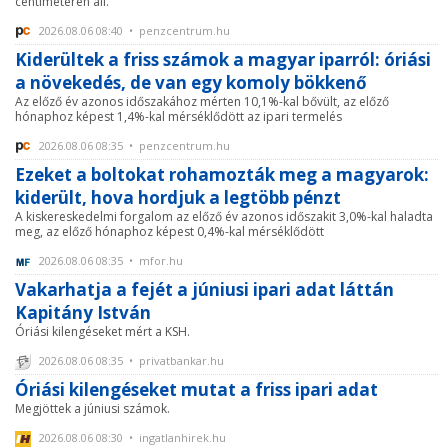
centiméteren áll.
2026.08.06 08:40 • penzcentrum.hu
Kiderültek a friss számok a magyar iparról: óriási
a növekedés, de van egy komoly bökkenő
Az előző év azonos időszakához mérten 10,1%-kal bővült, az előző
hónaphoz képest 1,4%-kal mérséklődött az ipari termelés
2026.08.06 08:35 • penzcentrum.hu
Ezeket a boltokat rohamozták meg a magyarok:
kiderült, hova hordjuk a legtöbb pénzt
A kiskereskedelmi forgalom az előző év azonos időszakit 3,0%-kal haladta
meg, az előző hónaphoz képest 0,4%-kal mérséklődött
2026.08.06 08:35 • mfor.hu
Vakarhatja a fejét a júniusi ipari adat láttán
Kapitány István
Óriási kilengéseket mért a KSH.
2026.08.06 08:35 • privatbankar.hu
Óriási kilengéseket mutat a friss ipari adat
Megjöttek a júniusi számok.
2026.08.06 08:30 • ingatlanhirek.hu