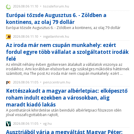
2026.08.06 11:10 • tozsdeforum.hu
Európai tőzsde Augusztus 6. - Zöldben a
kontinens, az olaj 79 dollár
Európai tőzsde Augusztus 6. - Zöldben a kontinens, az olaj 79 dollár
2026.08.06 11:10 • ingatlanhirek.hu
Az iroda már nem csupán munkahely: ezért
fordul egyre több vállalat a szolgáltatott irodák
felé
Az elmúlt néhány évben gyökeresen átalakult a vállalatok viszonya az
irodákhoz. Ami korábban elsősorban egy szükséges működési háttérnek
számított, ma The post Az iroda már nem csupán munkahely: ezért ...
2026.08.06 11:05 • penzcentrum.hu
Kettészakadt a magyar albérletpiac: elképesztő
roham indult ezekben a városokban, alig
maradt kiadó lakás
A ponthatárok kihirdetése után beinduló albérletpiaci főszezon idén
jóval visszafogottabban rajtolt,
2026.08.06 11:05 • vg.hu
Ausztriából várja a megváltást Magyar Péter: