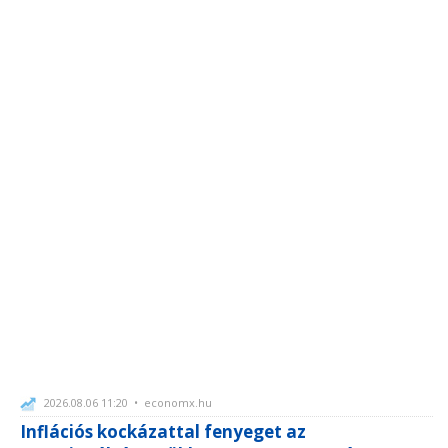
2026.08.06 11:20 • economx.hu
Inflációs kockázattal fenyeget az