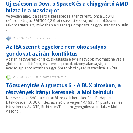
Új csúcson a Dow, a SpaceX és a chipgyártó AMD
húzta le a Nasdaq-ot
Vegyesen alakult a szerdai kereskedés a tengerentúlon: a Dow új
csúcson zárt, az S&P500 0,2%-ot csúszott vissza, noha napközben
rekordszintre ért, miközben a Nasdaq Composite négy pluszos nap után
...
2026.08.06 10:55 • kitekinto.hu
Az IEA szerint egyelőre nem okoz súlyos
gondokat az iráni konfliktus
Az iráni fegyveres konfliktus kiújulása egyre nagyobb nyomást helyez a
globális olajellátásra, és növeli a piacok bizonytalanságát, a
nyersolajpiacot azonban egyelőre több tényező is stabilizálja - írta ...
2026.08.06 10:50 • tozsdeforum.hu
Tőzsdenyitás Augusztus 6. - A BUX pirosban, a
részvények irányt keresnek, a Mol beindult
Nehezen kezdődött a csütörtök reggeli kereskedés a Budapesti
Értéktőzsdén. A BUX index az első óra végén 147 938,44 ponton áll és
irányt keres. Az OTP, Richter és Telekom gyengüléssel indult. A Mol
viszont ...