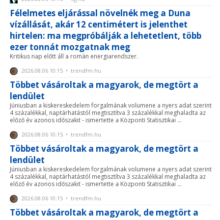
Félelmetes eljárással növelnék meg a Duna
vízállását, akár 12 centimétert is jelenthet
hirtelen: ma megpróbálják a lehetetlent, több
ezer tonnát mozgatnak meg
Kritikus nap előtt áll a román energiarendszer.
2026.08.06 10:15 • trendfm.hu
Többet vásároltak a magyarok, de megtört a
lendület
Júniusban a kiskereskedelem forgalmának volumene a nyers adat szerint
4 százalékkal, naptárhatástól megtisztítva 3 százalékkal meghaladta az
előző év azonos időszakit - ismertette a Központi Statisztikai ...
2026.08.06 10:15 • trendfm.hu
Többet vásároltak a magyarok, de megtört a
lendület
Júniusban a kiskereskedelem forgalmának volumene a nyers adat szerint
4 százalékkal, naptárhatástól megtisztítva 3 százalékkal meghaladta az
előző év azonos időszakit - ismertette a Központi Statisztikai ...
2026.08.06 10:15 • trendfm.hu
Többet vásároltak a magyarok, de megtört a