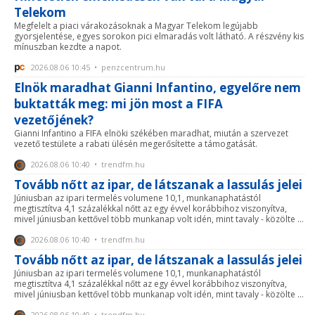
Telekom
Megfelelt a piaci várakozásoknak a Magyar Telekom legújabb
gyorsjelentése, egyes sorokon pici elmaradás volt látható. A részvény kis
mínuszban kezdte a napot.
2026.08.06 10:45 • penzcentrum.hu
Elnök maradhat Gianni Infantino, egyelőre nem
buktatták meg: mi jön most a FIFA
vezetőjének?
Gianni Infantino a FIFA elnöki székében maradhat, miután a szervezet
vezető testülete a rabati ülésén megerősítette a támogatását.
2026.08.06 10:40 • trendfm.hu
Tovább nőtt az ipar, de látszanak a lassulás jelei
Júniusban az ipari termelés volumene 10,1, munkanaphatástól
megtisztítva 4,1 százalékkal nőtt az egy évvel korábbihoz viszonyítva,
mivel júniusban kettővel több munkanap volt idén, mint tavaly - közölte ...
2026.08.06 10:40 • trendfm.hu
Tovább nőtt az ipar, de látszanak a lassulás jelei
Júniusban az ipari termelés volumene 10,1, munkanaphatástól
megtisztítva 4,1 százalékkal nőtt az egy évvel korábbihoz viszonyítva,
mivel júniusban kettővel több munkanap volt idén, mint tavaly - közölte ...
2026.08.06 10:40 • trendfm.hu