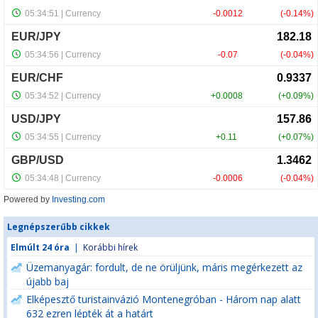
Powered by
Investing.com
Legnépszerűbb cikkek
Elmúlt 24 óra
|
Korábbi hírek
Üzemanyagár: fordult, de ne örüljünk, máris megérkezett az
újabb baj
Elképesztő turistainvázió Montenegróban - Három nap alatt
632 ezren lépték át a határt