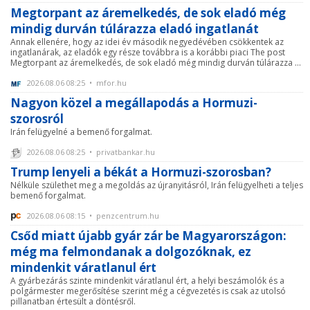
Megtorpant az áremelkedés, de sok eladó még
mindig durván túlárazza eladó ingatlanát
Annak ellenére, hogy az idei év második negyedévében csökkentek az
ingatlanárak, az eladók egy része továbbra is a korábbi piaci The post
Megtorpant az áremelkedés, de sok eladó még mindig durván túlárazza ...
2026.08.06 08:25 • mfor.hu
Nagyon közel a megállapodás a Hormuzi-
szorosról
Irán felügyelné a bemenő forgalmat.
2026.08.06 08:25 • privatbankar.hu
Trump lenyeli a békát a Hormuzi-szorosban?
Nélküle születhet meg a megoldás az újranyitásról, Irán felügyelheti a teljes
bemenő forgalmat.
2026.08.06 08:15 • penzcentrum.hu
Csőd miatt újabb gyár zár be Magyarországon:
még ma felmondanak a dolgozóknak, ez
mindenkit váratlanul ért
A gyárbezárás szinte mindenkit váratlanul ért, a helyi beszámolók és a
polgármester megerősítése szerint még a cégvezetés is csak az utolsó
pillanatban értesült a döntésről.