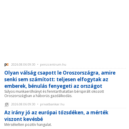
2026.08.06 09:30 • penzcentrum.hu
Olyan válság csapott le Oroszországra, amire
senki sem számított: teljesen elfogytak az
emberek, bénulás fenyegeti az országot
Súlyos munkaerőhiányt és fenntarthatatlan bérspirált okozott
Oroszországban a háborús gazdálkodás.
2026.08.06 09:30 • privatbankar.hu
Az irány jó az európai tőzsdéken, a mérték
viszont kevésbé
Mérsékelten pozitív hangulat.