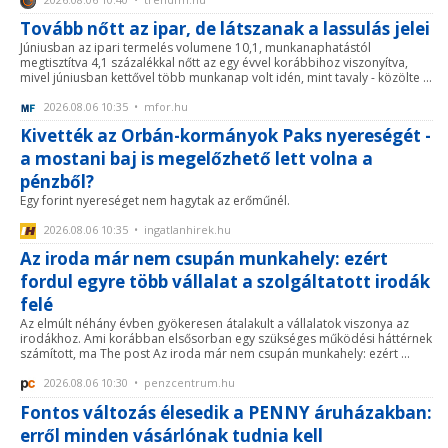
Tovább nőtt az ipar, de látszanak a lassulás jelei
Júniusban az ipari termelés volumene 10,1, munkanaphatástól
megtisztítva 4,1 százalékkal nőtt az egy évvel korábbihoz viszonyítva,
mivel júniusban kettővel több munkanap volt idén, mint tavaly - közölte ...
2026.08.06 10:35 • mfor.hu
Kivették az Orbán-kormányok Paks nyereségét -
a mostani baj is megelőzhető lett volna a
pénzből?
Egy forint nyereséget nem hagytak az erőműnél.
2026.08.06 10:35 • ingatlanhirek.hu
Az iroda már nem csupán munkahely: ezért
fordul egyre több vállalat a szolgáltatott irodák
felé
Az elmúlt néhány évben gyökeresen átalakult a vállalatok viszonya az
irodákhoz. Ami korábban elsősorban egy szükséges működési háttérnek
számított, ma The post Az iroda már nem csupán munkahely: ezért ...
2026.08.06 10:30 • penzcentrum.hu
Fontos változás élesedik a PENNY áruházakban:
erről minden vásárlónak tudnia kell