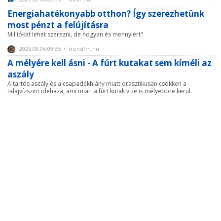
Energiahatékonyabb otthon? Így szerezhetünk
most pénzt a felújításra
Milliókat lehet szerezni, de hogyan és mennyiért?
2026.08.06 09:35 • trendfm.hu
A mélyére kell ásni - A fúrt kutakat sem kíméli az
aszály
A tartós aszály és a csapadékhiány miatt drasztikusan csökken a
talajvízszint idehaza, ami miatt a fúrt kutak vize is mélyebbre kerül.