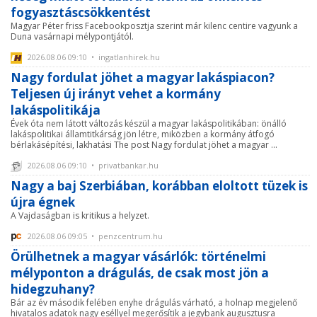
fogyasztáscsökkentést
Magyar Péter friss Facebookposztja szerint már kilenc centire vagyunk a
Duna vasárnapi mélypontjától.
2026.08.06 09:10 • ingatlanhirek.hu
Nagy fordulat jöhet a magyar lakáspiacon?
Teljesen új irányt vehet a kormány
lakáspolitikája
Évek óta nem látott változás készül a magyar lakáspolitikában: önálló
lakáspolitikai államtitkárság jön létre, miközben a kormány átfogó
bérlakásépítési, lakhatási The post Nagy fordulat jöhet a magyar ...
2026.08.06 09:10 • privatbankar.hu
Nagy a baj Szerbiában, korábban eloltott tüzek is
újra égnek
A Vajdaságban is kritikus a helyzet.
2026.08.06 09:05 • penzcentrum.hu
Örülhetnek a magyar vásárlók: történelmi
mélyponton a drágulás, de csak most jön a
hidegzuhany?
Bár az év második felében enyhe drágulás várható, a holnap megjelenő
hivatalos adatok nagy eséllyel megerősítik a jegybank augusztusra