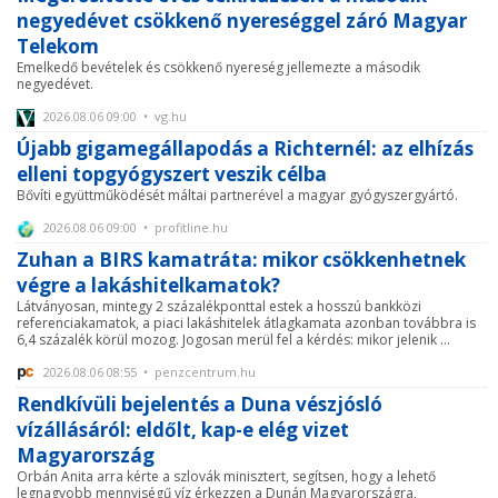
negyedévet csökkenő nyereséggel záró Magyar
Telekom
Emelkedő bevételek és csökkenő nyereség jellemezte a második
negyedévet.
2026.08.06 09:00 • vg.hu
Újabb gigamegállapodás a Richternél: az elhízás
elleni topgyógyszert veszik célba
Bővíti együttműködését máltai partnerével a magyar gyógyszergyártó.
2026.08.06 09:00 • profitline.hu
Zuhan a BIRS kamatráta: mikor csökkenhetnek
végre a lakáshitelkamatok?
Látványosan, mintegy 2 százalékponttal estek a hosszú bankközi
referenciakamatok, a piaci lakáshitelek átlagkamata azonban továbbra is
6,4 százalék körül mozog. Jogosan merül fel a kérdés: mikor jelenik ...
2026.08.06 08:55 • penzcentrum.hu
Rendkívüli bejelentés a Duna vészjósló
vízállásáról: eldőlt, kap-e elég vizet
Magyarország
Orbán Anita arra kérte a szlovák minisztert, segítsen, hogy a lehető
legnagyobb mennyiségű víz érkezzen a Dunán Magyarországra,