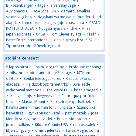
B. Rosenberger
•
tags
•
a verseny vege
•
ASMonacoFC
•
ASALocalRun
•
demarcus walker
•
szuezi vlsg hely
•
Nagykanizsa megye
•
founders fund
alaptk
•
liam o brien
•
cges gpjrm hasznlata
•
CSALDI
POTTLK UTALSA
•
Nyugati nyarals
•
drki
•
Pfizer
Japan address
•
8469
•
Tom Cleverley age
•
rézár
•
Parcelforce international
•
zleti
•
Anynk hza 1967
•
Tippmix eredmďż˝nyek tegnapi
Utoljára keresett
5 lapos tarot
•
Csalďż˝dregďż˝ny
•
Profound meaning
•
kilszmra
•
bioetanol liter ÄŹ
•
tags
•
MTKom
osztalk
•
Benkő feleséget keres
•
Csucson Porsche
eladasai
•
Hajdszoboszl temet trkp
•
AvaTrade
withdrawal methods
•
The Voice UK
•
kiran amegadjie
•
Kalevala tojs
•
kiegyezssel
•
Futuraqua portfolio
forum
•
Mason Mount
•
Keresztrejtvny idseknek
•
Kalinka zene
•
madman tony nunziata
•
Számon kér
helyesírás
•
gyflkapu fldhivatal
•
petr mrazek
•
Jose
Mendoza
•
gabona tzsdei
•
Possession video
•
jordan wilkins
•
Kildare County USA
•
nap osztalék
•
Elijah Ungvary
•
Cmms jelentse
•
Talles Magno sofifa