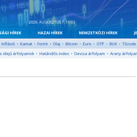
2026. AUGUSZTUS 7. 11:03
ÁGI HÍREK
HAZAI HÍREK
NEMZETKÖZI HÍREK
J
Infláció
•
Kamat
•
Forint
•
Olaj
•
Bitcoin
•
Euro
•
OTP
•
BUX
•
Tőzsde
s idejű árfolyamok
•
Határidős index
•
Deviza árfolyam
•
Arany árfolya