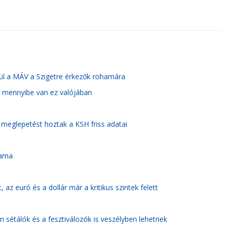
zül a MÁV a Szigetre érkezők rohamára
t, mennyibe van ez valójában
meglepetést hoztak a KSH friss adatai
yama
, az euró és a dollár már a kritikus szintek felett
 sétálók és a fesztiválozók is veszélyben lehetnek