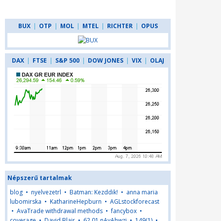
BUX
|
OTP
|
MOL
|
MTEL
|
RICHTER
|
OPUS
DAX
|
FTSE
|
S&P 500
|
DOW JONES
|
VIX
|
OLAJ
Népszerű tartalmak
blog
•
nyelvezetrl
•
Batman: Kezddik!
•
anna maria
lubomirska
•
KatharineHepburn
•
AGLstockforecast
•
AvaTrade withdrawal methods
•
fancybox
•
coverage
•
David Blair
•
62,01,nAyAhwzj
•
149(1)
•