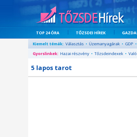
TOP 24 ÓRA
TŐZSDEI HÍREK
GAZDAS
Kiemelt témák:
Választás
•
Üzemanyagárak
•
GDP
•
Gyorslinkek:
Hazai részvény
•
Tőzsdeindexek
•
Való
5 lapos tarot