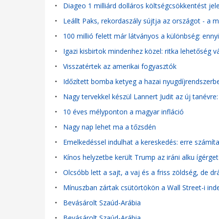
•
Diageo 1 milliárd dolláros költségcsökkentést jel
•
Leállt Paks, rekordaszály sújtja az országot - a
•
100 millió felett már látványos a különbség: enn
•
Igazi kisbirtok mindenhez közel: ritka lehetőség 
•
Visszatértek az amerikai fogyasztók
•
Időzített bomba ketyeg a hazai nyugdíjrendszerben
•
Nagy tervekkel készül Lannert Judit az új tanévr
•
10 éves mélyponton a magyar infláció
•
Nagy nap lehet ma a tőzsdén
•
Emelkedéssel indulhat a kereskedés: erre számít
•
Kínos helyzetbe került Trump az iráni alku ígérge
•
Olcsóbb lett a sajt, a vaj és a friss zöldség, de d
•
Mínuszban zártak csütörtökön a Wall Street-i ind
•
Bevásárolt Szaúd-Arábia
•
Bevásárolt Szaúd-Arábia