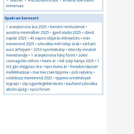
•
teacher
•
AGLstockforecast
•
kristina sderbaum
immensee
Gyakran keresett
1 aranykorona ára 2025
•
bemért rendszámok
•
ausztria minimálbér 2025
•
gyed utalás 2025
•
dávid
naptár 2025
•
45 napos időjárás előrejelzés
•
máv
menetrend 2025
•
szlovákia méh telep árak
•
várható
euro árfolyam
•
2253 nyomtatvány
•
intercity vonatok
menetrendje
•
1 aranykorona hány forint
•
zokni
csomagolás otthon
•
heets ár
•
lidl szép kártya 2025
•
1
m3 gáz világpiaci ára
•
iqos iluma ár
•
fresubin tápszer
mellékhatásai
•
mai meccsek tippmix
•
pöli rejtvény
•
volánbusz menetrend 2025
•
tippmix eredmények
tegnapi
•
otp egyenleglekérdezés
•
kaufland szlovákia
akciós újság
•
opus forum