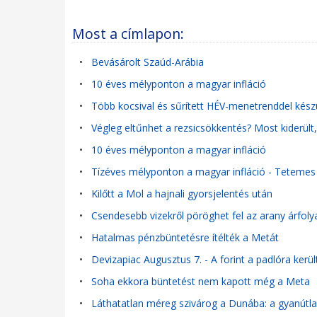
Most a címlapon:
•
Bevásárolt Szaúd-Arábia
•
10 éves mélyponton a magyar infláció
•
Több kocsival és sűrített HÉV-menetrenddel kés
•
Végleg eltűnhet a rezsicsökkentés? Most kiderül
•
10 éves mélyponton a magyar infláció
•
Tízéves mélyponton a magyar infláció - Tetemes 
•
Kilőtt a Mol a hajnali gyorsjelentés után
•
Csendesebb vizekről pöröghet fel az arany árfol
•
Hatalmas pénzbüntetésre ítélték a Metát
•
Devizapiac Augusztus 7. - A forint a padlóra került
•
Soha ekkora büntetést nem kapott még a Meta
•
Láthatatlan méreg szivárog a Dunába: a gyanútlan