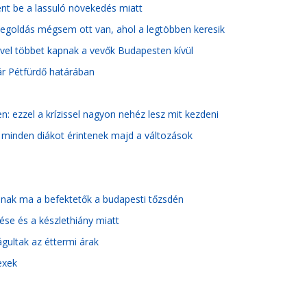
ent be a lassuló növekedés miatt
 megoldás mégsem ott van, ahol a legtöbben keresik
yivel többet kapnak a vevők Budapesten kívül
vár Pétfürdő határában
: ezzel a krízissel nagyon nehéz lesz mit kezdeni
e: minden diákot érintenek majd a változások
anak ma a befektetők a budapesti tőzsdén
tése és a készlethiány miatt
rágultak az éttermi árak
exek