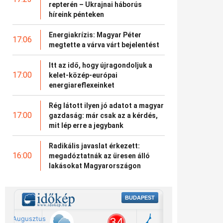
repterén – Ukrajnai háborús
híreink pénteken
Energiakrízis: Magyar Péter
17:06
megtette a várva várt bejelentést
Itt az idő, hogy újragondoljuk a
17:00
kelet-közép-európai
energiareflexeinket
Rég látott ilyen jó adatot a magyar
17:00
gazdaság: már csak az a kérdés,
mit lép erre a jegybank
Radikális javaslat érkezett:
16:00
megadóztatnák az üresen álló
lakásokat Magyarországon