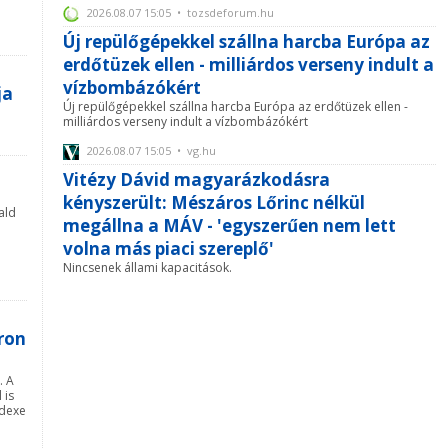
2026.08.07 15:05 • tozsdeforum.hu
Új repülőgépekkel szállna harcba Európa az
erdőtüzek ellen - milliárdos verseny indult a
vízbombázókért
ja
Új repülőgépekkel szállna harcba Európa az erdőtüzek ellen -
milliárdos verseny indult a vízbombázókért
2026.08.07 15:05 • vg.hu
Vitézy Dávid magyarázkodásra
kényszerült: Mészáros Lőrinc nélkül
ald
megállna a MÁV - 'egyszerűen nem lett
a
volna más piaci szereplő'
Nincsenek állami kapacitások.
áron
. A
 is
ndexe