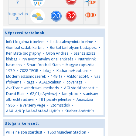
Népszerű tartalmak
Inflci fogalma trtnelem
•
Illetk utalvnyminta krelme
•
Gombal szdabikarbna
•
Burkol tanfolyam budapest
•
Ken Etete biography
•
Orbn Andrea
•
Szenzs szilzs
klnbsg
•
Ny nyomtatvány önellenőrzés
•
Nutridrink
hasmens
•
Smart football Stats
•
Magyar rapszdia
1979
•
7022 TEOR
•
blog
•
KatharineHepburn
•
Modern edzsmdszerek
•
149(1)
•
ASMonacoFC
•
vas
rfolyama
•
tags
•
ASALocalRun
•
coverage
•
AvaTrade withdrawal methods
•
AGLstockforecast
•
David Blair
•
62,01,nAyAhwzj
•
fancybox
•
stanisaw
albrecht radziwi
•
Ttf1 pozitv jelentse
•
Anasztzia
1986
•
a verseny vege
•
Szomszdok
•
ÄÂĂĹĄďż˝pÄÂÄÂĂÂ­tÄÂĂĹĄďż˝s
•
Stieber Andrďż˝s
Utoljára keresett
willie nelson stardust
•
1860 München Stadion
•