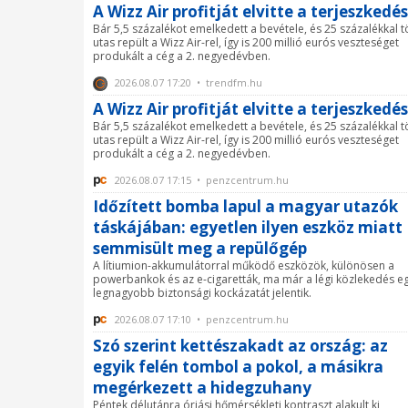
A Wizz Air profitját elvitte a terjeszkedés
Bár 5,5 százalékot emelkedett a bevétele, és 25 százalékkal 
utas repült a Wizz Air-rel, így is 200 millió eurós veszteséget
produkált a cég a 2. negyedévben.
2026.08.07 17:20 • trendfm.hu
A Wizz Air profitját elvitte a terjeszkedés
Bár 5,5 százalékot emelkedett a bevétele, és 25 százalékkal 
utas repült a Wizz Air-rel, így is 200 millió eurós veszteséget
produkált a cég a 2. negyedévben.
2026.08.07 17:15 • penzcentrum.hu
Időzített bomba lapul a magyar utazók
táskájában: egyetlen ilyen eszköz miatt
semmisült meg a repülőgép
A lítiumion-akkumulátorral működő eszközök, különösen a
powerbankok és az e-cigaretták, ma már a légi közlekedés eg
legnagyobb biztonsági kockázatát jelentik.
2026.08.07 17:10 • penzcentrum.hu
Szó szerint kettészakadt az ország: az
egyik felén tombol a pokol, a másikra
megérkezett a hidegzuhany
Péntek délutánra óriási hőmérsékleti kontraszt alakult ki