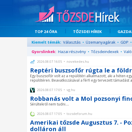
TOP 24 ÓRA
TŐZSDEI HÍREK
GAZDAS
Kiemelt témák:
Választás
•
Üzemanyagárak
•
GDP
•
Gyorslinkek:
Hazai részvény
•
Tőzsdeindexek
•
Való
2026.08.07 16:05 • novekedes.hu
Reptéri buszsofőr rúgta le a föl
Egy buszsofőr volt az a repülőtéri alkalmazott, aki a héten egy
repülőtéren. Beavatkozásával a férfi egy tervezett támadást 
2026.08.07 17:05 • vg.hu
Robbanás volt a Mol pozsonyi fi
Sérültekről nem tudni....
2026.08.07 17:05 • tozsdeforum.hu
Amerikai tőzsde Augusztus 7. - Poz
dolláron áll