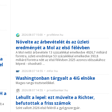
2026.08.07 15:00 • profitline.hu
Növelte az árbevételét és az üzleti
eredményét a Mol az első félévben
A Mol nettó árbevétele 13 százalékkal emelkedve 4926,7 milliárd
forintra, üzleti eredménye 53 százalékkal emelkedve 393,8
na
milliárd forintra nőtt az első félévben 2025 azonos időszakához
képest - olvasható ...
el
2026.08.07 14:55 • mfor.hu
Washingtonban tárgyalt a 4iG elnöke
Magas rangú tisztviselőkkel.
2026.08.07 14:55 • privatbankar.hu
H a
Lehullt a lepel: ezt művelte a Richter,
befutottak a friss számok
) a
Színt vallott 2026 első feléről a gyógyszergyár.