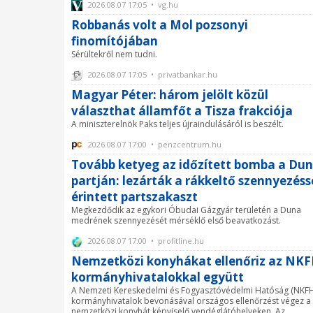
2026.08.07 17:05 • vg.hu
Robbanás volt a Mol pozsonyi
finomítójában
Sérültekről nem tudni.
2026.08.07 17:05 • privatbankar.hu
Magyar Péter: három jelölt közül
választhat államfőt a Tisza frakciója
A miniszterelnök Paks teljes újraindulásáról is beszélt.
2026.08.07 17:00 • penzcentrum.hu
Tovább ketyeg az időzített bomba a Du
partján: lezárták a rákkeltő szennyezéss
érintett partszakaszt
Megkezdődik az egykori Óbudai Gázgyár területén a Duna
medrének szennyezését mérséklő első beavatkozást.
2026.08.07 17:00 • profitline.hu
Nemzetközi konyhákat ellenőriz az NKF
kormányhivatalokkal együtt
A Nemzeti Kereskedelmi és Fogyasztóvédelmi Hatóság (NKFH
kormányhivatalok bevonásával országos ellenőrzést végez a
nemzetközi konyhát képviselő vendéglátóhelyeken. Az