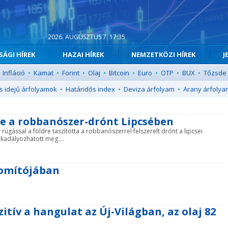
2026. AUGUSZTUS 7. 17:35
ÁGI HÍREK
HAZAI HÍREK
NEMZETKÖZI HÍREK
J
Infláció
•
Kamat
•
Forint
•
Olaj
•
Bitcoin
•
Euro
•
OTP
•
BUX
•
Tőzsde
s idejű árfolyamok
•
Határidős index
•
Deviza árfolyam
•
Arany árfolya
dre a robbanószer-drónt Lipcsében
 rúgással a földre taszította a robbanószerrel felszerelt drónt a lipcsei
akadályozhatott meg....
nomítójában
itív a hangulat az Új-Világban, az olaj 82