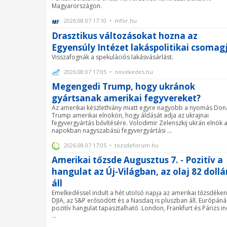
Magyarországon.
2026.08.07 17:10 • mfor.hu
Drasztikus változásokat hozna az
Egyensúly Intézet lakáspolitikai csomag
Visszafognák a spekulációs lakásvásárlást.
2026.08.07 17:05 • novekedes.hu
Megengedi Trump, hogy ukránok
gyártsanak amerikai fegyvereket?
Az amerikai készlethiány miatt egyre nagyobb a nyomás Don
Trump amerikai elnökön, hogy áldását adja az ukrajnai
fegyvergyártás bővítésére. Volodimir Zelenszkij ukrán elnök 
napokban nagyszabású fegyvergyártási ...
2026.08.07 17:05 • tozsdeforum.hu
Amerikai tőzsde Augusztus 7. - Pozitív a
hangulat az Új-Világban, az olaj 82 doll
áll
Emelkedéssel indult a hét utolsó napja az amerikai tőzsdéken
DJIA, az S&P erősödött és a Nasdaq is pluszban áll. Európánál
pozitív hangulat tapasztalható. London, Frankfurt és Párizs i
...