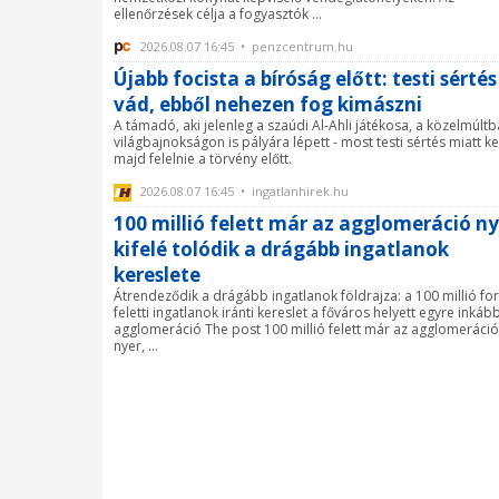
ellenőrzések célja a fogyasztók ...
2026.08.07 16:45 • penzcentrum.hu
Újabb focista a bíróság előtt: testi sértés
vád, ebből nehezen fog kimászni
A támadó, aki jelenleg a szaúdi Al-Ahli játékosa, a közelmúltb
világbajnokságon is pályára lépett - most testi sértés miatt ke
majd felelnie a törvény előtt.
2026.08.07 16:45 • ingatlanhirek.hu
100 millió felett már az agglomeráció ny
kifelé tolódik a drágább ingatlanok
kereslete
Átrendeződik a drágább ingatlanok földrajza: a 100 millió for
feletti ingatlanok iránti kereslet a főváros helyett egyre inkáb
agglomeráció The post 100 millió felett már az agglomeráció
nyer, ...