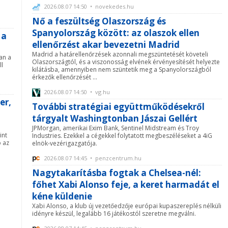
2026.08.07 14:50 • novekedes.hu
Nő a feszültség Olaszország és
Spanyolország között: az olaszok ellen
 a
ellenőrzést akar bevezetni Madrid
Madrid a határellenőrzések azonnali megszüntetését követeli
an a
Olaszországtól, és a viszonosság elvének érvényesítését helyezte
ll
kilátásba, amennyiben nem szüntetik meg a Spanyolországból
érkezők ellenőrzését ...
2026.08.07 14:50 • vg.hu
er,
További stratégiai együttműködésekről
tárgyalt Washingtonban Jászai Gellért
JPMorgan, amerikai Exim Bank, Sentinel Midstream és Troy
int
Industries. Ezekkel a cégekkel folytatott megbeszéléseket a 4iG
b az
elnök-vezérigazgatója.
2026.08.07 14:45 • penzcentrum.hu
Nagytakarításba fogtak a Chelsea-nél:
főhet Xabi Alonso feje, a keret harmadát el
kéne küldenie
Xabi Alonso, a klub új vezetőedzője európai kupaszereplés nélküli
idényre készül, legalább 16 játékostól szeretne megválni.