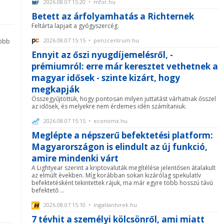
2026.08.07 15:20 • mfor.hu
Betett az árfolyamhatás a Richternek
Feltárta lapjait a gyógyszercég.
2026.08.07 15:15 • penzcentrum.hu
több
Ennyit az őszi nyugdíjemelésről, -
prémiumról: erre már keresztet vethetnek a
magyar idősek - szinte kizárt, hogy
megkapják
Összegyűjtöttük, hogy pontosan milyen juttatást várhatnak ősszel
az idősek, és melyekre nem érdemes idén számítaniuk.
2026.08.07 15:15 • economx.hu
Meglépte a népszerű befektetési platform:
Magyarországon is elindult az új funkció,
amire mindenki várt
A Lightyear szerint a kriptovaluták megítélése jelentősen átalakult
az elmúlt években. Míg korábban sokan kizárólag spekulatív
befektetésként tekintettek rájuk, ma már egyre több hosszú távú
befektető ...
2026.08.07 15:10 • ingatlanhirek.hu
7 tévhit a személyi kölcsönről, ami miatt