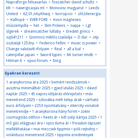
Napraforgo felvasarlas
•
foxcatcher david schultz
•
tilt
•
riawrigicaqav.ml
•
Monovisc magyarul
•
Leeds
United
•
62,01,nAyAhwzj
•
korrupcio
•
zÄĹldenergia
•
Kalliopé
•
EVER FORE
•
Avon mágneses
műszempilla
•
het
•
Slim Pickens
•
napja
•
Lgt
slgerek
•
dreamcatcher lullaby
•
Eredeti grincs
•
szj641211
•
Szomorú miklós családja
•
D dur
•
otp
osztaląk 1253ny
•
Federico Fellini
•
music is power
•
Change valutavlt rfolyam
•
Real
•
all a bal
•
caterpillar japan
•
Sword types
•
Mr turner imdb
•
Hitman 6
•
opus forum
•
blog
Gyakran keresett
1 aranykorona ára 2025
•
bemért rendszámok
•
ausztria minimálbér 2025
•
gyed utalás 2025
•
dávid
naptár 2025
•
45 napos időjárás előrejelzés
•
máv
menetrend 2025
•
szlovákia méh telep árak
•
várható
euro árfolyam
•
2253 nyomtatvány
•
intercity vonatok
menetrendje
•
1 aranykorona hány forint
•
zokni
csomagolás otthon
•
heets ár
•
lidl szép kártya 2025
•
1
m3 gáz világpiaci ára
•
iqos iluma ár
•
fresubin tápszer
mellékhatásai
•
mai meccsek tippmix
•
pöli rejtvény
•
volánbusz menetrend 2025
•
tippmix eredmények