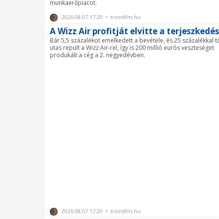
munkaerőpiacot.
2026.08.07 17:20 • trendfm.hu
A Wizz Air profitját elvitte a terjeszkedés
Bár 5,5 százalékot emelkedett a bevétele, és 25 százalékkal 
utas repült a Wizz Air-rel, így is 200 millió eurós veszteséget
produkált a cég a 2. negyedévben.
2026.08.07 17:20 • trendfm.hu