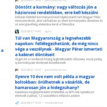
2026.08.07 14:45 • penzcentrum.hu
Döntött a kormány: nagy változás jön a
háziorvosi rendelőkben, erre kell készülni
Délután kettőtől kormányszóvivői tájékoztatót tart Magyar Péter
miniszterelnök, ahol várhatóan az eheti kormányülés döntései és
az energiaválság alakulása kerül a fókuszba.
2026.08.07 14:45 • vg.hu
Túl van Magyarország a legnehezebb
napokon: fellélegezhetünk, de még nincs
vége a veszélynek - Magyar Péter ismerteti
 a
a kabinet döntéseit
Véget ért a rendkívüli hőség legkritikusabb időszaka, most pedig
új kormányzati döntések következnek.
2026.08.07 14:35 • penzcentrum.hu
Ilyenre 10 éve nem volt példa a magyar
boltokban: örülhetnek a vásárlók, de
hamarosan jön a hidegzuhany?
Hatalmas meglepetésként értékelték az MTI-nek nyilatkozó
elemzők a júliusi, 1,2 százalékos inflációs adatot.
2026.08.07 14:35 • novekedes.hu