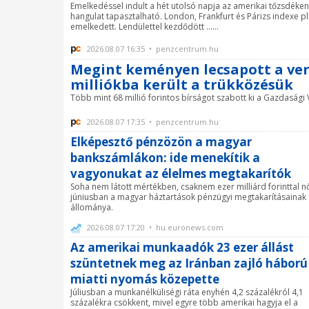
Emelkedéssel indult a hét utolsó napja az amerikai tőzsdéken.
hangulat tapasztalható. London, Frankfurt és Párizs indexe plu
emelkedett. Lendülettel kezdődött ......
2026.08.07 16:35 • penzcentrum.hu
Megint keményen lecsapott a ver
milliókba került a trükközésük
Több mint 68 millió forintos bírságot szabott ki a Gazdasági 
2026.08.07 17:35 • penzcentrum.hu
Elképesztő pénzözön a magyar
bankszámlákon: ide menekítik a
vagyonukat az élelmes megtakarítók
Soha nem látott mértékben, csaknem ezer milliárd forinttal nő
júniusban a magyar háztartások pénzügyi megtakarításainak
állománya.
2026.08.07 17:20 • hu.euronews.com
Az amerikai munkaadók 23 ezer állást
szüntetnek meg az Iránban zajló háború
miatti nyomás közepette
Júliusban a munkanélküliségi ráta enyhén 4,2 százalékról 4,1
százalékra csökkent, mivel egyre több amerikai hagyja el a