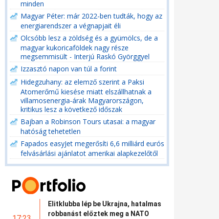
minden
Magyar Péter: már 2022-ben tudták, hogy az
energiarendszer a végnapjait éli
Olcsóbb lesz a zöldség és a gyümölcs, de a
magyar kukoricaföldek nagy része
megsemmisült - Interjú Raskó Györggyel
Izzasztó napon van túl a forint
Hidegzuhany: az elemző szerint a Paksi
Atomerőmű kiesése miatt elszállhatnak a
villamosenergia-árak Magyarországon,
kritikus lesz a következő időszak
Bajban a Robinson Tours utasai: a magyar
hatóság tehetetlen
Fapados easyJet megerősíti 6,6 milliárd eurós
felvásárlási ajánlatot amerikai alapkezelőtől
Elitklubba lép be Ukrajna, hatalmas
robbanást előztek meg a NATO
17:23