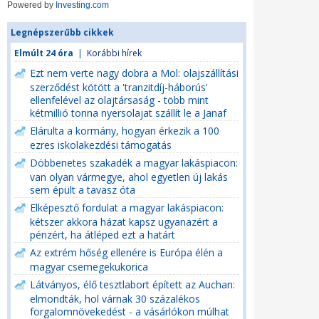
Powered by
Investing.com
Legnépszerűbb cikkek
Elmúlt 24 óra
|
Korábbi hírek
Ezt nem verte nagy dobra a Mol: olajszállítási
szerződést kötött a 'tranzitdíj-háborús'
ellenfelével az olajtársaság - több mint
kétmillió tonna nyersolajat szállít le a Janaf
Elárulta a kormány, hogyan érkezik a 100
ezres iskolakezdési támogatás
Döbbenetes szakadék a magyar lakáspiacon:
van olyan vármegye, ahol egyetlen új lakás
sem épült a tavasz óta
Elképesztő fordulat a magyar lakáspiacon:
kétszer akkora házat kapsz ugyanazért a
pénzért, ha átléped ezt a határt
Az extrém hőség ellenére is Európa élén a
magyar csemegekukorica
Látványos, élő tesztlabort épített az Auchan:
elmondták, hol várnak 30 százalékos
forgalomnövekedést - a vásárlókon múlhat