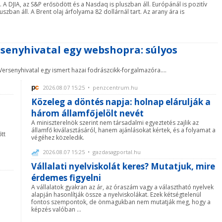
 A DJIA, az S&P erősödött és a Nasdaq is pluszban áll. Európánál is pozitív
szban áll. A Brent olaj árfolyama 82 dollárnál tart. Az arany ára is
senyhivatal egy webshopra: súlyos
Versenyhivatal egy ismert hazai fodrászcikk-forgalmazóra....
2026.08.07 15:25 • penzcentrum.hu
Közeleg a döntés napja: holnap elárulják a
három államfőjelölt nevét
A miniszterelnök szerint nem társadalmi egyeztetés zajlik az
államfő kiválasztásáról, hanem ajánlásokat kértek, és a folyamat a
tt
végéhez közeledik.
2026.08.07 15:25 • gazdasagportal.hu
Vállalati nyelviskolát keres? Mutatjuk, mire
érdemes figyelni
A vállalatok gyakran az ár, az óraszám vagy a választható nyelvek
alapján hasonlítják össze a nyelviskolákat. Ezek kétségtelenül
fontos szempontok, de önmagukban nem mutatják meg, hogy a
képzés valóban ...