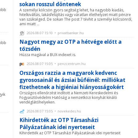
sokan rosszul döntenek
több
A személyi kölcsön gyors segítség lehet, ha nagyobb kiadás,
hitelkiváltás, lakásfelújítás vagy váratlan élethelyzet miatt pénzre
van szükséged. De sokan The post 7 tévhit a személyi kölcsönről,
ami miatt ...
2026.08.07 15:10 • privatbankar.hu
Nagyot megy az OTP a hétvége előtt a
több
tőzsdén
Húzza magával a BUX-indexet is.
2026.08.07 15:05 • penzcentrum.hu
Országos razzia a magyarok kedvenc
gyrososainál és ázsiai büféinél: milliókat
fizethetnek a higiéniai hiányosságokért
Országos ellenőrzést indított a Nemzeti Kereskedelmi és
yik
Fogyasztóvédelmi Hatóság a nemzetközi konyhát kínáló
vendéglátóhelyeken.
2026.08.07 15:05 • novekedes.hu
Kihirdették az OTP Társasházi
Pályázatának idei nyerteseit
Kihirdették az OTP Társasházi Pályázatának idei nyerteseit