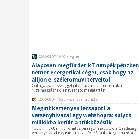
2026.08.07 16:40 • vg.hu
Alaposan megfürdetik Trumpék pénzben
német energetikai céget, csak hogy az
álljon el szélerőművi terveitől
Csillagászati összeggel jutalmazzák az amerikaiak a
rugalmasságnak is nevezhető magatartást.
2026.08.07 16:35 • penzcentrum.hu
Megint keményen lecsapott a
versenyhivatal egy webshopra: súlyos
milliókba került a trükközésük
Több mint 68 millió forintos bírságot szabott ki a Gazdasági
Versenyhivatal egy ismert hazai fodrászcikk-forgalmazóra.