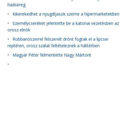
hadsereg
•
Kikerekedhet a nyugdíjasok szeme a hipermarketekben
•
Személycseréket jelentette be a katonai vezetésben az
orosz elnök
•
Robbanószerrel felszerelt drónt fogtak el a lipcsei
reptéren, orosz szálat feltételeznek a háttérben
•
Magyar Péter felmentette Nagy Mártont
•