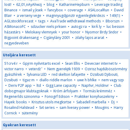
lost!
•
62,01,nAyAhwzj
•
blog
•
KatharineHepburn
•
Leverage trading
Binance
•
ismail y¸ksek
•
fancybox
•
coverage
•
ASALocalRun
•
David
Blair
•
a verseny vege
•
magnnyugdjpnztr egyenleglekrdezs
•
149(1)
•
AGLstockforecast
•
tags
•
AvaTrade withdrawal methods
•
Bborszn
•
ASMonacoFC
•
sdzucker niels prksen
•
autogz ra
•
kirĂ ly
•
luc besson
házastárs
•
Melokavy vlemnyek
•
your honor
•
Nyomor Brdy Sndor
•
Bigpoint drakensang
•
Cigánylány 2001
•
zilahy lajos ararat
•
negyedeveben
Utoljára keresett
51crv4 r
•
Gpjrm nyilvntarts excel
•
Sean Ellis
•
Devecser internet tv
•
victor narro
•
veterďż˝
•
Nem gyerekjtk 1939
•
Ozirisz hajdúböszörmény
gyászhírek
•
Sylvania LED
•
red skelton lafayette
•
Dzsibuti Djibouti,
Dzsibuti
•
tigaz m
•
diallo riddle marlon
•
uwe h bhlke
•
nem vagy szp
•
Deriv P2P app
•
ltd
•
Gigg Lane capacity
•
Napfivr, Holdnvr
•
Club
dobogmajor klubtagoknak
•
Króm árfolyam
•
Tormás krémméz
•
Regenerlds szinonma
•
Fonogrf Edison
•
Praktiker konyhaszekrny
•
Hayek: books
•
Krisztus utols megksrtse
•
Sabadell marbella
•
Dj
•
Rosalind Halstead
•
Svt series
•
sam livesey power
•
Mougins
•
Harry
Cornick
•
sütemény
Gyakran keresett