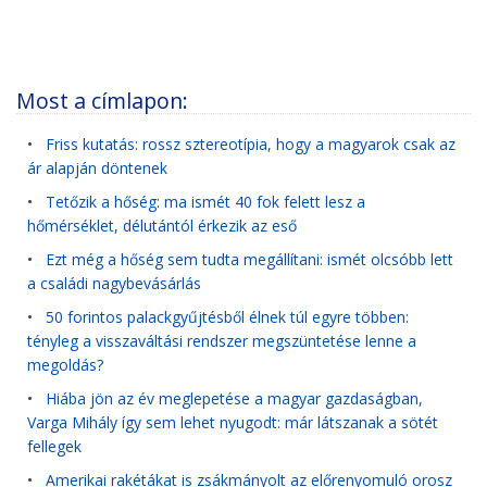
Most a címlapon:
•
Friss kutatás: rossz sztereotípia, hogy a magyarok csak az
ár alapján döntenek
•
Tetőzik a hőség: ma ismét 40 fok felett lesz a
hőmérséklet, délutántól érkezik az eső
•
Ezt még a hőség sem tudta megállítani: ismét olcsóbb lett
a családi nagybevásárlás
•
50 forintos palackgyűjtésből élnek túl egyre többen:
tényleg a visszaváltási rendszer megszüntetése lenne a
megoldás?
•
Hiába jön az év meglepetése a magyar gazdaságban,
Varga Mihály így sem lehet nyugodt: már látszanak a sötét
fellegek
•
Amerikai rakétákat is zsákmányolt az előrenyomuló orosz