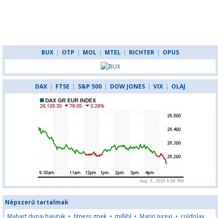
BUX
|
OTP
|
MOL
|
MTEL
|
RICHTER
|
OPUS
DAX
|
FTSE
|
S&P 500
|
DOW JONES
|
VIX
|
OLAJ
Népszerű tartalmak
Mahart dunai hajutak
•
fitness gpek
•
millibl
•
Mario Jurevi
•
coldplay