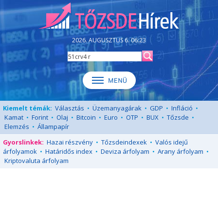
2026. AUGUSZTUS 6. 06:23
Kiemelt témák:
Választás
•
Üzemanyagárak
•
GDP
•
Infláció
•
Kamat
•
Forint
•
Olaj
•
Bitcoin
•
Euro
•
OTP
•
BUX
•
Tőzsde
•
Elemzés
•
Állampapír
Gyorslinkek:
Hazai részvény
•
Tőzsdeindexek
•
Valós idejű
árfolyamok
•
Határidős index
•
Deviza árfolyam
•
Arany árfolyam
•
Kriptovaluta árfolyam