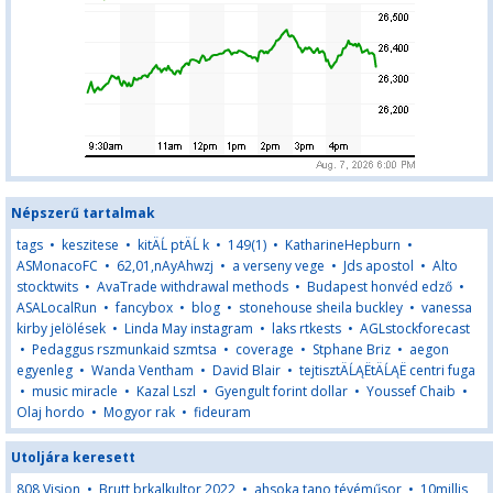
Népszerű tartalmak
tags
•
keszitese
•
kitÄĹ ptÄĹ k
•
149(1)
•
KatharineHepburn
•
ASMonacoFC
•
62,01,nAyAhwzj
•
a verseny vege
•
Jds apostol
•
Alto
stocktwits
•
AvaTrade withdrawal methods
•
Budapest honvéd edző
•
ASALocalRun
•
fancybox
•
blog
•
stonehouse sheila buckley
•
vanessa
kirby jelölések
•
Linda May instagram
•
laks rtkests
•
AGLstockforecast
•
Pedaggus rszmunkaid szmtsa
•
coverage
•
Stphane Briz
•
aegon
egyenleg
•
Wanda Ventham
•
David Blair
•
tejtisztÄĹĄËtÄĹĄË centri fuga
•
music miracle
•
Kazal Lszl
•
Gyengult forint dollar
•
Youssef Chaib
•
Olaj hordo
•
Mogyor rak
•
fideuram
Utoljára keresett
808 Vision
•
Brutt brkalkultor 2022
•
ahsoka tano tévéműsor
•
10millis