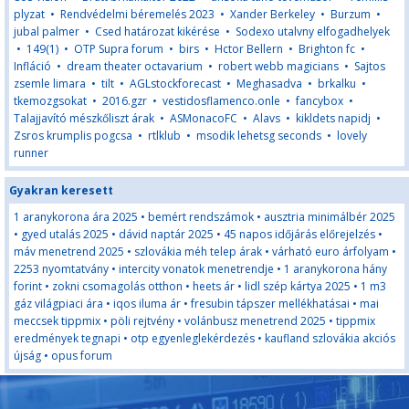
plyzat
•
Rendvédelmi béremelés 2023
•
Xander Berkeley
•
Burzum
•
jubal palmer
•
Csed határozat kikérése
•
Sodexo utalvny elfogadhelyek
•
149(1)
•
OTP Supra forum
•
birs
•
Hctor Bellern
•
Brighton fc
•
Infláció
•
dream theater octavarium
•
robert webb magicians
•
Sajtos
zsemle limara
•
tilt
•
AGLstockforecast
•
Meghasadva
•
brkalku
•
tkemozgsokat
•
2016.gzr
•
vestidosflamenco.onle
•
fancybox
•
Talajjavító mészkőliszt árak
•
ASMonacoFC
•
Alavs
•
kikldets napidj
•
Zsros krumplis pogcsa
•
rtlklub
•
msodik lehetsg seconds
•
lovely
runner
Gyakran keresett
1 aranykorona ára 2025
•
bemért rendszámok
•
ausztria minimálbér 2025
•
gyed utalás 2025
•
dávid naptár 2025
•
45 napos időjárás előrejelzés
•
máv menetrend 2025
•
szlovákia méh telep árak
•
várható euro árfolyam
•
2253 nyomtatvány
•
intercity vonatok menetrendje
•
1 aranykorona hány
forint
•
zokni csomagolás otthon
•
heets ár
•
lidl szép kártya 2025
•
1 m3
gáz világpiaci ára
•
iqos iluma ár
•
fresubin tápszer mellékhatásai
•
mai
meccsek tippmix
•
pöli rejtvény
•
volánbusz menetrend 2025
•
tippmix
eredmények tegnapi
•
otp egyenleglekérdezés
•
kaufland szlovákia akciós
újság
•
opus forum