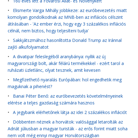
•
160 éves lett a Fővárosi Állat- és Növénykert
•
Elismerte Varga Mihály jobbkeze: az euróbevezetés miatt
komolyan gondolkodnak az MNB-ben az inflációs célszint
átírásában - 'Az ember érzi, hogy egy 3 százalékos inflációs
célnál, nem biztos, hogy teljesíteni tudja'
•
Sakkjátszmához hasonlította Donald Trump az Iránnal
zajló alkufolyamatot
•
A divatipar feleslegéből aranybánya: nyílik az új
magyarországi bolt, akár félárú termékekkel - ezért tarol a
ruházati üzletlánc, olyat tesznek, amit kevesen
•
Megfizethető nyaralás Európában: hol engedhetik meg
maguknak a pihenést?
•
Banai Péter Benő: az euróbevezetés követelményeinek
elérése a teljes gazdaság számára hasznos
•
A jegybank elérhetőnek látja az idei 2 százalékos inflációt
•
Döbbenten néznek a horvátok: valósággal letarolták az
Adriát júliusban a magyar turisták - az erős forint miatt soha
nem volt még ennyi magyar Horvátországban