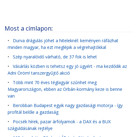
Most a címlapon:
•
Durva drágulás jöhet a hiteleknél: keményen ráfázhat
minden magyar, ha ezt meglépik a végrehajtókkal
•
Szép nyaralóidő várható, de 37 fok is lehet
•
Vásárlás közben is tehetsz egy jó ügyért - ma kezdődik az
Adni Öröm! tanszergyűjtő akció
•
Több mint 70 éves téglagyár szűnhet meg
Magyarországon, ebben az Orbán-kormány keze is benne
van
•
Berobban Budapest egyik nagy gazdasági motorja - így
profitál belőle a gazdaság
•
Pocsék hírek, pazar árfolyamok - a DAX és a BUX
száguldásának rejtélye