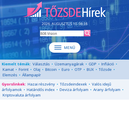
2026. AUGUSZTUS 10. 06:38
Kiemelt témák:
Választás
•
Üzemanyagárak
•
GDP
•
Infláció
•
Kamat
•
Forint
•
Olaj
•
Bitcoin
•
Euro
•
OTP
•
BUX
•
Tőzsde
•
Elemzés
•
Állampapír
Gyorslinkek:
Hazai részvény
•
Tőzsdeindexek
•
Valós idejű
árfolyamok
•
Határidős index
•
Deviza árfolyam
•
Arany árfolyam
•
Kriptovaluta árfolyam