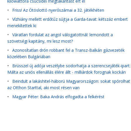
kilowattóra csúcsidei megtakarítást ért el
•
Friss! Az Ötöslottó nyerőszámai a 32. játékhéten
•
Vízhiány mellett erdőtűz sújtja a Garda-tavat: kétszáz embert
menekítettek ki
•
Váratlan fordulat az angol válogatottnál: lemondott a
szövetségi kapitány, mi lesz most?
•
Azonosítatlan drón robbant fel a Transz-Balkán gázvezeték
közelében Bulgáriában
•
Brüsszel új adója veszélybe sodorhatja a szerencsejáték-ipart:
Málta az uniós ellenállás élére állt - milliárdok forognak kockán
•
Beindult a lakáshitel-háború Magyarországon: sokat spórolhat
az Otthon Starttal, aki most résen van
•
Magyar Péter: Baka András elfogadta a felkérést