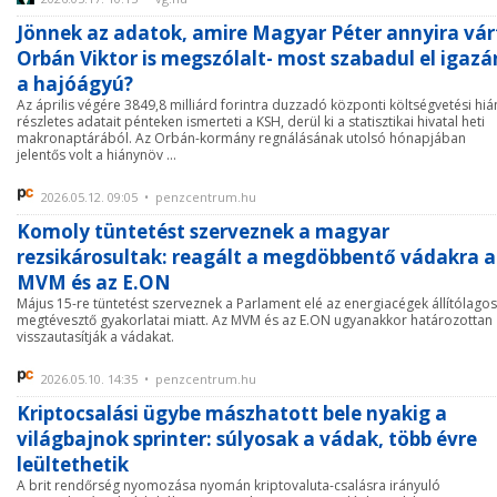
Jönnek az adatok, amire Magyar Péter annyira vár
Orbán Viktor is megszólalt- most szabadul el igazá
a hajóágyú?
Az április végére 3849,8 milliárd forintra duzzadó központi költségvetési hiá
részletes adatait pénteken ismerteti a KSH, derül ki a statisztikai hivatal heti
makronaptárából. Az Orbán-kormány regnálásának utolsó hónapjában
jelentős volt a hiánynöv ...
2026.05.12. 09:05 • penzcentrum.hu
Komoly tüntetést szerveznek a magyar
rezsikárosultak: reagált a megdöbbentő vádakra a
MVM és az E.ON
Május 15-re tüntetést szerveznek a Parlament elé az energiacégek állítólagos
megtévesztő gyakorlatai miatt. Az MVM és az E.ON ugyanakkor határozottan
visszautasítják a vádakat.
2026.05.10. 14:35 • penzcentrum.hu
Kriptocsalási ügybe mászhatott bele nyakig a
világbajnok sprinter: súlyosak a vádak, több évre
leültethetik
A brit rendőrség nyomozása nyomán kriptovaluta-csalásra irányuló