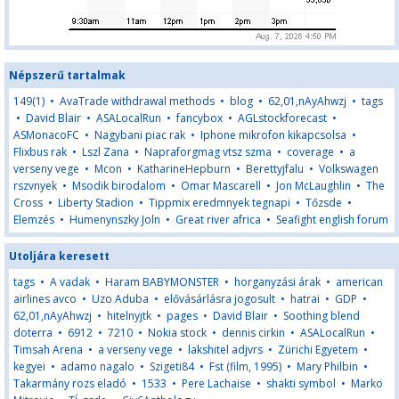
Népszerű tartalmak
149(1)
•
AvaTrade withdrawal methods
•
blog
•
62,01,nAyAhwzj
•
tags
•
David Blair
•
ASALocalRun
•
fancybox
•
AGLstockforecast
•
ASMonacoFC
•
Nagybani piac rak
•
Iphone mikrofon kikapcsolsa
•
Flixbus rak
•
Lszl Zana
•
Napraforgmag vtsz szma
•
coverage
•
a
verseny vege
•
Mcon
•
KatharineHepburn
•
Berettyjfalu
•
Volkswagen
rszvnyek
•
Msodik birodalom
•
Omar Mascarell
•
Jon McLaughlin
•
The
Cross
•
Liberty Stadion
•
Tippmix eredmnyek tegnapi
•
Tőzsde
•
Elemzés
•
Humenynszky Joln
•
Great river africa
•
Seafight english forum
Utoljára keresett
tags
•
A vadak
•
Haram BABYMONSTER
•
horganyzási árak
•
american
airlines avco
•
Uzo Aduba
•
elővásárlásra jogosult
•
hatrai
•
GDP
•
62,01,nAyAhwzj
•
hitelnyjtk
•
pages
•
David Blair
•
Soothing blend
doterra
•
6912
•
7210
•
Nokia stock
•
dennis cirkin
•
ASALocalRun
•
Timsah Arena
•
a verseny vege
•
lakshitel adjvrs
•
Zürichi Egyetem
•
kegyei
•
adamo nagalo
•
Szigeti84
•
Fst (film, 1995)
•
Mary Philbin
•
Takarmány rozs eladó
•
1533
•
Pere Lachaise
•
shakti symbol
•
Marko