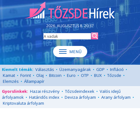
2026. AUGUSZTUS 8. 20:37
Kiemelt témák:
Választás
•
Üzemanyagárak
•
GDP
•
Infláció
•
Kamat
•
Forint
•
Olaj
•
Bitcoin
•
Euro
•
OTP
•
BUX
•
Tőzsde
•
Elemzés
•
Állampapír
Gyorslinkek:
Hazai részvény
•
Tőzsdeindexek
•
Valós idejű
árfolyamok
•
Határidős index
•
Deviza árfolyam
•
Arany árfolyam
•
Kriptovaluta árfolyam