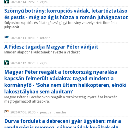
2026.07.14. 09:50 • vg.hu
Szörnyű botrány: korrupciós vádak, letartóztatáso
és pestis - még az ág is húzza a román juhágazatot
Súlyos korrupciós és állategészségügyi botrány veszélyezteti Románia
juhpiacát.
2026.07.13. 10:00 • mfor.hu
A Fidesz tagadja Magyar Péter vádjait
Minden alapot nélkülözőnek nevezte a vádakat.
2026.07.12. 18:20 • vg.hu
Magyar Péter reagált a törökország nyaralása
kapcsán felmerült vádakra: tagad mindent a
kormányfő - 'Soha nem ültem helikopteren, elnöki
lakosztályban sem aludtam'
Magyar Péter a Facebookon reagált a törökországi nyaralása kapcsán
megfogalmazott állításokra.
2026.07.06. 20:35 • penzcentrum.hu
Durva fordulat a debreceni gyár ügyében: már a
rendőrség is nyomoz, súlyos vádak kerültek elő