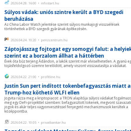
2026.04.28. 16:00 • infostart.hu
Súlyos vádak: uniós szintre került a BYD szegedi
beruházása
Az China Labor Watch jelentése szerint súlyos munkajogi visszaélések
történhettek a BYD szegedi gyárának építkezésén.
2026.04.24. 10:20 • penzcentrum.hu
Záptojásszag fojtogat egy somogyi falut: a helyie
szerint ez a borzalom állhat a háttérben
Évek óta bűz terjeng Ádándon, a lakók szerint már elviselhetetlen. A gyanú e
tojásfeldolgozó üzemre terelődött, amely viszont visszautasítja a vádakat.
2026.04.22. 21:00 • profitline.hu
Justin Sun pert indított tokenbefagyasztás miatt a
Trump-hoz köthető WLFI ellen
Jogvita rázza meg a kriptopiacot: a TRON alapítója súlyos vádakat fogalmazo
meg egy DeFi-projekttel szemben: befagyasztott tokenek, megvont szavazati
jogok és akár teljes vagyonvesztéssel fenyegető mechanizmusok kerültek a
középpontba.
2026.04.22. 10:05 • privatbankar.hu