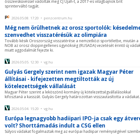
összeesküvéssel vádolták meg CJ Ujah-t, a 2017-es világbajnok brit
sprinterváltó tagját.
2026.05.08. 17:20 • penzcentrum.hu
Még nem örülhetnek az orosz sportolók: késedelm
szenvedhet visszatérésük az olimpiára
Tovább késik Oroszország visszatérése a nemzetközi sportéletbe, miután a
NOB az orosz doppingellenes ügynökség (RUSADA) vezetését érintő új váda
miatt aggodalmát fejezte ki.
2026.05.05. 12:30 • vg.hu
Gulyás Gergely szerint nem igazak Magyar Péter
állításai - kifejezetten megtiltották az új
kötelezettségek vállalását
Magyar Péter szerint a leköszönő kormány új kötelezettségvállalásokkal
kifosztaná a kasszát. Gulyás Gergely határozottan visszautasította a vádakat.
2026.05.04. 15:20 • vg.hu
Európa legnagyobb hadiipari IPO-ja csak egy átver
volt? Shorttámadás indult a CSG ellen
Súlyos vádakat fogalmaztak meg az európai hadiipar reménységével szemb