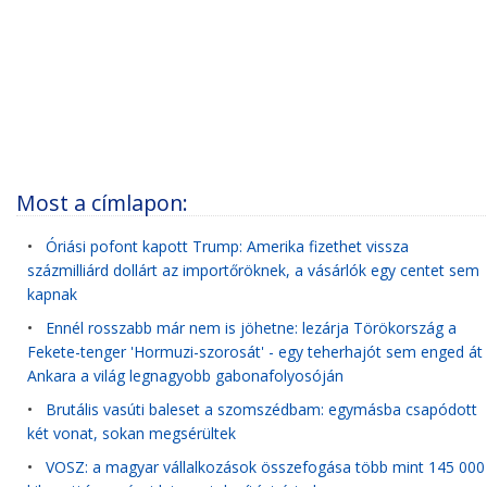
Most a címlapon:
•
Óriási pofont kapott Trump: Amerika fizethet vissza
százmilliárd dollárt az importőröknek, a vásárlók egy centet sem
kapnak
•
Ennél rosszabb már nem is jöhetne: lezárja Törökország a
Fekete-tenger 'Hormuzi-szorosát' - egy teherhajót sem enged át
Ankara a világ legnagyobb gabonafolyosóján
•
Brutális vasúti baleset a szomszédbam: egymásba csapódott
két vonat, sokan megsérültek
•
VOSZ: a magyar vállalkozások összefogása több mint 145 000