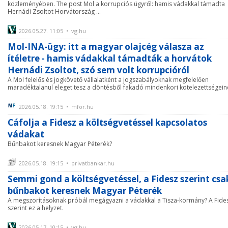
közleményében. The post Mol a korrupciós ügyről: hamis vádakkal támadta
Hernádi Zsoltot Horvátország ...
2026.05.27. 11:05 • vg.hu
Mol-INA-ügy: itt a magyar olajcég válasza az
ítéletre - hamis vádakkal támadták a horvátok
Hernádi Zsoltot, szó sem volt korrupcióról
A Mol felelős és jogkövető vállalatként a jogszabályoknak megfelelően
maradéktalanul eleget tesz a döntésből fakadó mindenkori kötelezettségein
2026.05.18. 19:15 • mfor.hu
Cáfolja a Fidesz a költségvetéssel kapcsolatos
vádakat
Bűnbakot keresnek Magyar Péterék?
2026.05.18. 19:15 • privatbankar.hu
Semmi gond a költségvetéssel, a Fidesz szerint csa
bűnbakot keresnek Magyar Péterék
A megszorításoknak próbál megágyazni a vádakkal a Tisza-kormány? A Fide
szerint ez a helyzet.
2026.05.17. 10:15 • vg.hu