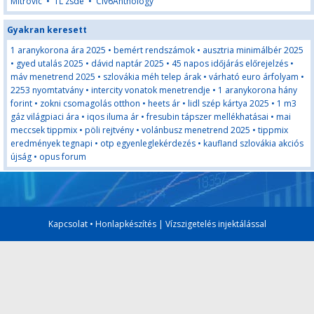
Mitrovic
•
TĹ zsde
•
Civ6Anthology
Gyakran keresett
1 aranykorona ára 2025
•
bemért rendszámok
•
ausztria minimálbér 2025
•
gyed utalás 2025
•
dávid naptár 2025
•
45 napos időjárás előrejelzés
•
máv menetrend 2025
•
szlovákia méh telep árak
•
várható euro árfolyam
•
2253 nyomtatvány
•
intercity vonatok menetrendje
•
1 aranykorona hány
forint
•
zokni csomagolás otthon
•
heets ár
•
lidl szép kártya 2025
•
1 m3
gáz világpiaci ára
•
iqos iluma ár
•
fresubin tápszer mellékhatásai
•
mai
meccsek tippmix
•
pöli rejtvény
•
volánbusz menetrend 2025
•
tippmix
eredmények tegnapi
•
otp egyenleglekérdezés
•
kaufland szlovákia akciós
újság
•
opus forum
Kapcsolat
•
Honlapkészítés
|
Vízszigetelés injektálással