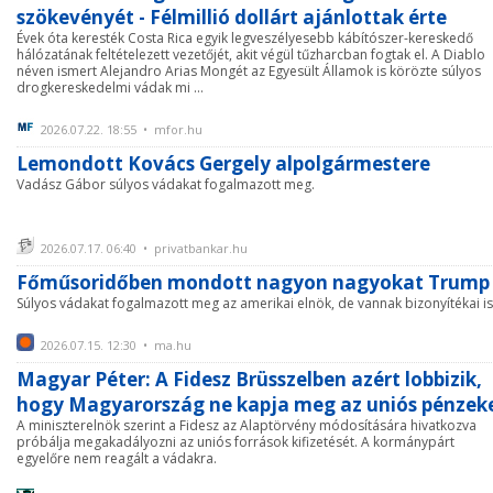
szökevényét - Félmillió dollárt ajánlottak érte
Évek óta keresték Costa Rica egyik legveszélyesebb kábítószer-kereskedő
hálózatának feltételezett vezetőjét, akit végül tűzharcban fogtak el. A Diablo
néven ismert Alejandro Arias Mongét az Egyesült Államok is körözte súlyos
drogkereskedelmi vádak mi ...
2026.07.22. 18:55 • mfor.hu
Lemondott Kovács Gergely alpolgármestere
Vadász Gábor súlyos vádakat fogalmazott meg.
2026.07.17. 06:40 • privatbankar.hu
Főműsoridőben mondott nagyon nagyokat Trump
Súlyos vádakat fogalmazott meg az amerikai elnök, de vannak bizonyítékai is
2026.07.15. 12:30 • ma.hu
Magyar Péter: A Fidesz Brüsszelben azért lobbizik,
hogy Magyarország ne kapja meg az uniós pénzek
A miniszterelnök szerint a Fidesz az Alaptörvény módosítására hivatkozva
próbálja megakadályozni az uniós források kifizetését. A kormánypárt
egyelőre nem reagált a vádakra.