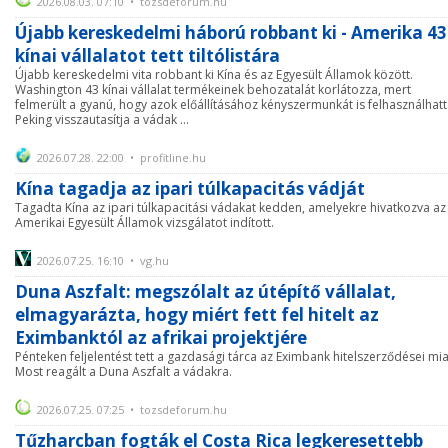
2026.08.03. 07:10 • tozsdeforum.hu
Újabb kereskedelmi háború robbant ki - Amerika 43
kínai vállalatot tett tiltólistára
Újabb kereskedelmi vita robbant ki Kína és az Egyesült Államok között.
Washington 43 kínai vállalat termékeinek behozatalát korlátozza, mert
felmerült a gyanú, hogy azok előállításához kényszermunkát is felhasználhatt
Peking visszautasítja a vádak ...
2026.07.28. 22:00 • profitline.hu
Kína tagadja az ipari túlkapacitás vádját
Tagadta Kína az ipari túlkapacitási vádakat kedden, amelyekre hivatkozva az
Amerikai Egyesült Államok vizsgálatot indított.
2026.07.25. 16:10 • vg.hu
Duna Aszfalt: megszólalt az útépítő vállalat,
elmagyarázta, hogy miért fett fel hitelt az
Eximbanktól az afrikai projektjére
Pénteken feljelentést tett a gazdasági tárca az Eximbank hitelszerződései mia
Most reagált a Duna Aszfalt a vádakra.
2026.07.25. 07:25 • tozsdeforum.hu
Tűzharcban fogták el Costa Rica legkeresettebb