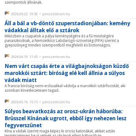
szempontok állnának.
2026.06.22. 19:50 • penzcentrum.hu
Áll a bál a vb-döntő szuperstadionjában: kemény
vádakkal álltak elő a sztárok
Miközben a csapatok a pálya keménységére és a fű minőségére
panaszkodnak, a Nemzetközi Labdarúgó-szövetség (FIFA) szerint a
gyepszőnyeg minden szempontból megfelelő és biztonságos.
2026.06.19. 11:45 • penzcentrum.hu
Nem várt csapás érte a világbajnokságon küzdő
marokkói sztárt: bíróság elé kell állnia a súlyos
vádak miatt
A francia bíróság nemi erőszakkal vádolja a marokkói sztárfocistát, aki
azonban következetesen tagad.
2026.06.16. 15:15 • penzcentrum.hu
Súlyos beavatkozás az orosz-ukrán háborúba:
Brüsszel Kínának ugrott, ebből így nehezen lesz
fegyverszünet
Kína a vádak szerint maga képez ki orosz katonákat, akiket aztán
természetesen be is vetnek az ukránok elleni háborúban.