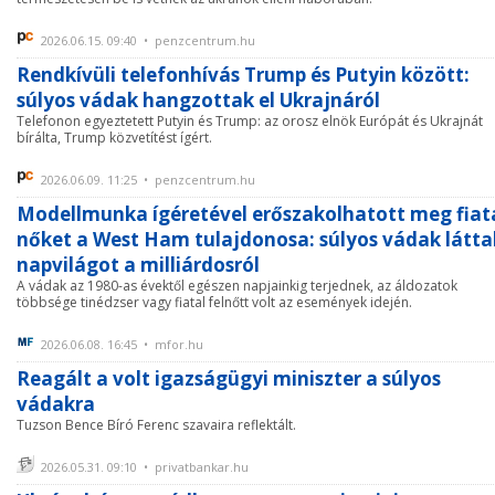
2026.06.15. 09:40 • penzcentrum.hu
Rendkívüli telefonhívás Trump és Putyin között:
súlyos vádak hangzottak el Ukrajnáról
Telefonon egyeztetett Putyin és Trump: az orosz elnök Európát és Ukrajnát
bírálta, Trump közvetítést ígért.
2026.06.09. 11:25 • penzcentrum.hu
Modellmunka ígéretével erőszakolhatott meg fiat
nőket a West Ham tulajdonosa: súlyos vádak látta
napvilágot a milliárdosról
A vádak az 1980-as évektől egészen napjainkig terjednek, az áldozatok
többsége tinédzser vagy fiatal felnőtt volt az események idején.
2026.06.08. 16:45 • mfor.hu
Reagált a volt igazságügyi miniszter a súlyos
vádakra
Tuzson Bence Bíró Ferenc szavaira reflektált.
2026.05.31. 09:10 • privatbankar.hu