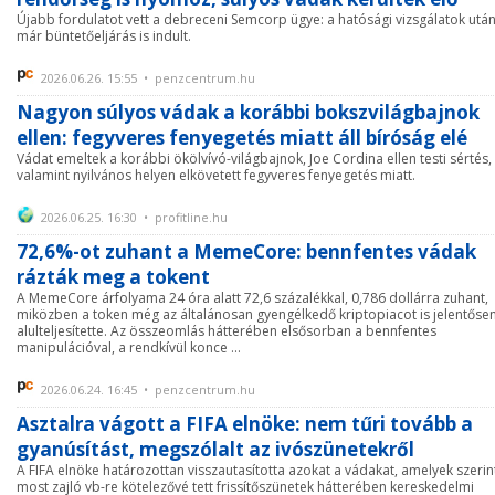
Újabb fordulatot vett a debreceni Semcorp ügye: a hatósági vizsgálatok utá
már büntetőeljárás is indult.
2026.06.26. 15:55 • penzcentrum.hu
Nagyon súlyos vádak a korábbi bokszvilágbajnok
ellen: fegyveres fenyegetés miatt áll bíróság elé
Vádat emeltek a korábbi ökölvívó-világbajnok, Joe Cordina ellen testi sértés,
valamint nyilvános helyen elkövetett fegyveres fenyegetés miatt.
2026.06.25. 16:30 • profitline.hu
72,6%-ot zuhant a MemeCore: bennfentes vádak
rázták meg a tokent
A MemeCore árfolyama 24 óra alatt 72,6 százalékkal, 0,786 dollárra zuhant,
miközben a token még az általánosan gyengélkedő kriptopiacot is jelentőse
alulteljesítette. Az összeomlás hátterében elsősorban a bennfentes
manipulációval, a rendkívül konce ...
2026.06.24. 16:45 • penzcentrum.hu
Asztalra vágott a FIFA elnöke: nem tűri tovább a
gyanúsítást, megszólalt az ivószünetekről
A FIFA elnöke határozottan visszautasította azokat a vádakat, amelyek szerin
most zajló vb-re kötelezővé tett frissítőszünetek hátterében kereskedelmi