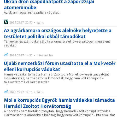
Ukrán drón csapódhatpott a zaporizzsjai
atomerőműbe
Az ukrán hadsereg tagadja a vádakat.
2026.05.27. 20:50 • vg.hu
Az agrárkamara országos alelnöke helyretette a
testületet politikai okból támadókat
Tényekkel és számokkal cáfolta a kamara alelnöke a sajtóban megjelent
vádakat.
2026.05.27. 14:50 • infostart.hu
Újabb nemzetközi fórum utasította el a Mol-vezér
elleni korrupciós vádakat
Hamis vádakkal támadta Hernádi Zsoltot, a Mol elnök-vezérigazgatóját
Horvátország; harmadszor is kimondták, hogy nem volt korrupció -
tájékoztatott a vállalat szerdán.
2026.05.27. 12:10 • 24.hu
Mol a korrupciós ügyről: hamis vádakkal támadta
Hernádi Zsoltot Horvátország
A horvátok nem tudták bizonyítani, hogy hernádi Zsolt korrupt lett volna.
Harmadszor is kimondta a bíróság, hogy nem volt korrupció - írta a vállalat