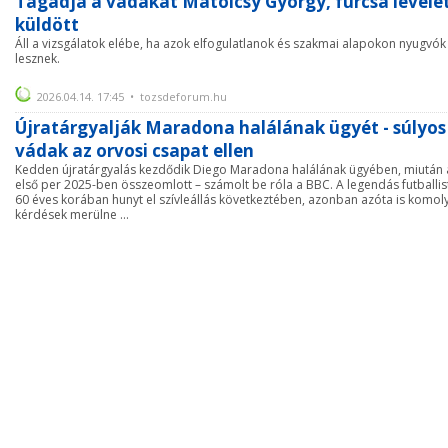
Tagadja a vádakat Matolcsy György, furcsa levele
küldött
Áll a vizsgálatok elébe, ha azok elfogulatlanok és szakmai alapokon nyugvók
lesznek.
2026.04.14. 17:45 • tozsdeforum.hu
Újratárgyalják Maradona halálának ügyét - súlyos
vádak az orvosi csapat ellen
Kedden újratárgyalás kezdődik Diego Maradona halálának ügyében, miután 
első per 2025-ben összeomlott – számolt be róla a BBC. A legendás futballis
60 éves korában hunyt el szívleállás következtében, azonban azóta is komol
kérdések merülne ...