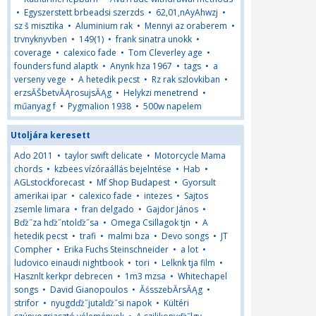
•
Egyszerstett brbeadsi szerzds
•
62,01,nAyAhwzj
•
sz š misztika
•
Aluminium rak
•
Mennyi az oraberem
•
trvnyknyvben
•
149(1)
•
frank sinatra unokk
•
coverage
•
calexico fade
•
Tom Cleverley age
•
founders fund alaptk
•
Anynk hza 1967
•
tags
•
a
verseny vege
•
A hetedik pecst
•
Rz rak szlovkiban
•
erzsĂŠbetvĂĄrosujsĂĄg
•
Helykzi menetrend
•
műanyag f
•
Pygmalion 1938
•
500w napelem
Utoljára keresett
Ado 2011
•
taylor swift delicate
•
Motorcycle Mama
chords
•
kzbees vízóraállás bejelntése
•
Hab
•
AGLstockforecast
•
Mf Shop Budapest
•
Gyorsult
amerikai ipar
•
calexico fade
•
intezes
•
Sajtos
zsemle limara
•
fran delgado
•
Gajdor János
•
Bďż˝za hďż˝ntolďż˝sa
•
Omega Csillagok tjn
•
A
hetedik pecst
•
trafi
•
malmi bza
•
Devo songs
•
JT
Compher
•
Erika Fuchs Steinschneider
•
a lot
•
ludovico einaudi nightbook
•
tori
•
Lelknk tja film
•
Hasznlt kerkpr debrecen
•
1m3 mzsa
•
Whitechapel
songs
•
David Gianopoulos
•
ĂśsszebĂ­rsĂĄg
•
strifor
•
nyugdďż˝jutalďż˝si napok
•
Kültéri