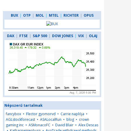
BUX
|
OTP
|
MOL
|
MTEL
|
RICHTER
|
OPUS
DAX
|
FTSE
|
S&P 500
|
DOW JONES
|
VIX
|
OLAJ
Népszerű tartalmak
fancybox
•
Flector gyomorvd
•
Carrie naplója
•
AGLstockforecast
•
ASALocalRun
•
blog
•
crown
gaming inc
•
ASMonacoFC
•
David Blair
•
Alex Descas
•
KatharineHepburn
•
AvaTrade withdrawal methods