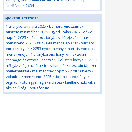
szúnyogriasztó vélemények
•
A szilikonvďż˝lgy
kalďż˝zai
•
2634
Gyakran keresett
1 aranykorona ára 2025
•
bemért rendszámok
•
ausztria minimálbér 2025
•
gyed utalás 2025
•
dávid
naptár 2025
•
45 napos időjárás előrejelzés
•
máv
menetrend 2025
•
szlovákia méh telep árak
•
várható
euro árfolyam
•
2253 nyomtatvány
•
intercity vonatok
menetrendje
•
1 aranykorona hány forint
•
zokni
csomagolás otthon
•
heets ár
•
lidl szép kártya 2025
•
1
m3 gáz világpiaci ára
•
iqos iluma ár
•
fresubin tápszer
mellékhatásai
•
mai meccsek tippmix
•
pöli rejtvény
•
volánbusz menetrend 2025
•
tippmix eredmények
tegnapi
•
otp egyenleglekérdezés
•
kaufland szlovákia
akciós újság
•
opus forum