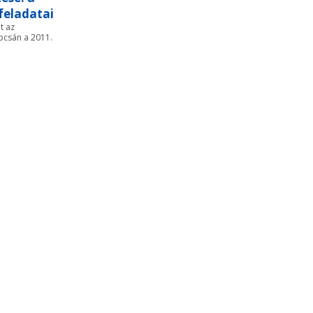
feladatai
t az
pcsán a 2011.