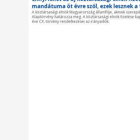
mandátuma öt évre szól, ezek lesznek a 
A köztársasági elnök Magyarország államfője, akinek szerepé
Alaptörvény határozza meg. A köztársasági elnök fizetése ka
éve CX. törvény rendelkezései az irányadók.