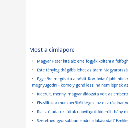
Most a címlapon:
•
Magyar Péter kitálalt: erre fogják költeni a felf
•
Este tényleg drágább lehet az áram Magyarországo
•
Egyelőre megúszta a bóvlit Románia: újabb hitel
megnyugodni - komoly gond lesz, ha nem lépnek 
•
Kiderült, mennyi magyar áldozata volt az ember
•
Elszálltak a munkaerőköltségek: az osztrák ipar 
•
Riasztó adatok láttak napvilágot: kiderült, hány 
•
Szeretnéd gyorsabban eladni a lakásodat? Ezekkel