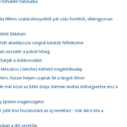
i hőhullám hatásaiba
a filléres szakácskönyvéből: pár száz forintból, villámgyorsan
dődött Békésen
ését akadályozza szegedi kutatók felfedezése
n visszatér a pokoli hőség
íthatják a dollárosodást
ak a Mészáros Lőrinchez köthető magántőkealap
lem, tízezer helyen csaptak fel a lángok itthon
 már közel az ítélet órája: Kármán András költségvetése lesz a
ey Epstein magánszigetei
jobb lesz hozzászokni az új nevekhez - már alá is írta a
onban a 4iG vezetője