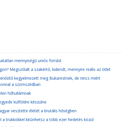
oghatatlan mennyiségű uniós forrást
n? Megszólalt a szakértő, kiderült, mennyire reális az ötlet
minősítő kegyelmezett meg Bukarestnek, de nincs miért
azonnal a szomszédban
telen hőhullámnak
negyede külföldre készülne
magyar vesztette életét a brutális hőségben
 a trükkökkel kitűnhetsz a több ezer hirdetés közül