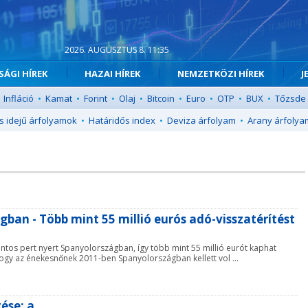
2026. AUGUSZTUS 8. 11:35
ÁGI HÍREK
HAZAI HÍREK
NEMZETKÖZI HÍREK
J
Infláció
•
Kamat
•
Forint
•
Olaj
•
Bitcoin
•
Euro
•
OTP
•
BUX
•
Tőzsde
s idejű árfolyamok
•
Határidős index
•
Deviza árfolyam
•
Arany árfolya
ban - Több mint 55 millió eurós adó-visszatérítést
ontos pert nyert Spanyolországban, így több mint 55 millió eurót kaphat
hogy az énekesnőnek 2011-ben Spanyolországban kellett vol ...
tése: a