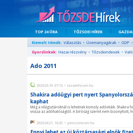
TOP 24 ÓRA
TŐZSDEI HÍREK
GAZDAS
Kiemelt témák:
Választás
•
Üzemanyagárak
•
GDP
•
Gyorslinkek:
Hazai részvény
•
Tőzsdeindexek
•
Való
Ado 2011
2026.05.19. 07:15 • tozsdeforum.hu
Shakira adóügyi pert nyert Spanyolország
kaphat
Még a világsztároknál is lehetnek komoly adóvitáik. Shakira f
vissza az adóhatóságtól. A bíróság szerint nem bizonyított, 
2026.04.21. 16:20 • penzcentrum.hu
Ennyi lehet az új köztársasági elnök fize