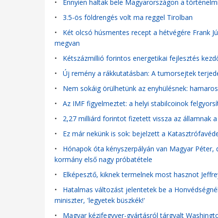
•
Ennyien haltak bele Magyarországon a történelm
•
3.5-ös földrengés volt ma reggel Tirolban
•
Két olcsó húsmentes recept a hétvégére Frank Júli
megvan
•
Kétszázmillió forintos energetikai fejlesztés kez
•
Új remény a rákkutatásban: A tumorsejtek terjed
•
Nem sokáig örülhetünk az enyhülésnek: hamarosa
•
Az IMF figyelmeztet: a helyi stabilcoinok felgyors
•
2,27 milliárd forintot fizetett vissza az államn
•
Ez már nekünk is sok: bejelzett a Katasztrófavéde
•
Hónapok óta kényszerpályán van Magyar Péter, de
kormány első nagy próbatétele
•
Elképesztő, kiknek termelnek most hasznot Jeffr
•
Hatalmas változást jelentetek be a Honvédségnél: 
miniszter, 'legyetek büszkék!'
•
Magyar kézifegyver-gyártásról tárgyalt Washingt