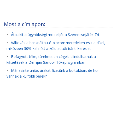
Most a címlapon:
•
Átalakítja ügynökségi modelljét a Szerencsejáték Zrt.
•
Változás a használtautó-piacon: meredeken esik a dízel,
miközben 30%-kal nőtt a zöld autók iránti kereslet
•
Befagyott tőke, türelmetlen cégek: elindulhatnak a
kifizetések a Demján Sándor Tőkeprogramban
•
Már szinte uniós árakat fizetünk a boltokban: de hol
vannak a külföldi bérek?