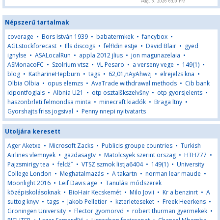
Népszerű tartalmak
coverage
•
Bors István 1939
•
babatermkek
•
fancybox
•
AGLstockforecast
•
Ills discogs
•
felfldin estje
•
David Blair
•
gyed
ignylse
•
ASALocalRun
•
appla 2012 jlius
•
jon magunazelaia
•
ASMonacoFC
•
Szolrium vtsz
•
VL Pesaro
•
a verseny vege
•
149(1)
•
blog
•
KatharineHepburn
•
tags
•
62,01,nAyAhwzj
•
elrejelzs kna
•
Olbia Olbia
•
opus elemzs
•
AvaTrade withdrawal methods
•
Cib bank
idpontfoglals
•
Albnia U21
•
otp osztalškszelvšny
•
otp gyorsjelents
•
haszonbrleti felmondsa minta
•
minecraft kiadók
•
Braga ltny
•
Gyorshajts friss jogsival
•
Penny nnepi nyitvatarts
Utoljára keresett
Ager Aketxe
•
Microsoft Zacks
•
Publicis groupe countries
•
Turkish
Airlines vlemnyek
•
gazdasagtv
•
Matolcsyek szerint orszag
•
HTH777
•
Pajzsmirigy tea
•
felďż˝
•
VTSZ szmok listja6404
•
149(1)
•
University
College London
•
Meghatalmazás
•
A takartn
•
norman lear maude
•
Moonlight 2016
•
Leif Davis age
•
Tanulási módszerek
középiskolásoknak
•
BioHair Kecskemét
•
Milo Jovii
•
Kr a benzinrt
•
A
suttog knyv
•
tags
•
Jakob Pelletier
•
kzterleteseket
•
Freek Heerkens
•
Groningen University
•
Flector gyomorvd
•
robert thurman gyermekek
•