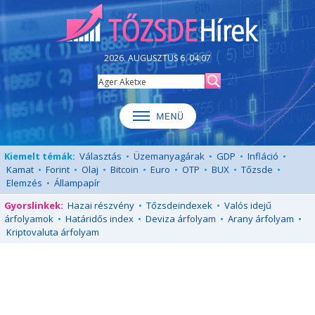
2026. AUGUSZTUS 6. 04:07
Kiemelt témák:
Választás
•
Üzemanyagárak
•
GDP
•
Infláció
•
Kamat
•
Forint
•
Olaj
•
Bitcoin
•
Euro
•
OTP
•
BUX
•
Tőzsde
•
Elemzés
•
Állampapír
Gyorslinkek:
Hazai részvény
•
Tőzsdeindexek
•
Valós idejű
árfolyamok
•
Határidős index
•
Deviza árfolyam
•
Arany árfolyam
•
Kriptovaluta árfolyam