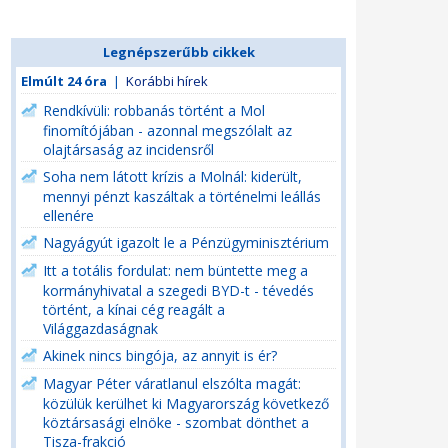
Legnépszerűbb cikkek
Elmúlt 24 óra
|
Korábbi hírek
Rendkívüli: robbanás történt a Mol
finomítójában - azonnal megszólalt az
olajtársaság az incidensről
Soha nem látott krízis a Molnál: kiderült,
mennyi pénzt kaszáltak a történelmi leállás
ellenére
Nagyágyút igazolt le a Pénzügyminisztérium
Itt a totális fordulat: nem büntette meg a
kormányhivatal a szegedi BYD-t - tévedés
történt, a kínai cég reagált a
Világgazdaságnak
Akinek nincs bingója, az annyit is ér?
Magyar Péter váratlanul elszólta magát:
közülük kerülhet ki Magyarország következő
köztársasági elnöke - szombat dönthet a
Tisza-frakció