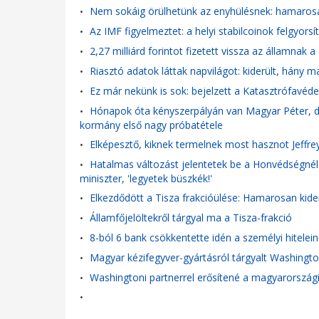
Nem sokáig örülhetünk az enyhülésnek: hamarosa
•
Az IMF figyelmeztet: a helyi stabilcoinok felgyorsí
•
2,27 milliárd forintot fizetett vissza az államna
•
Riasztó adatok láttak napvilágot: kiderült, hány m
•
Ez már nekünk is sok: bejelzett a Katasztrófavédel
•
Hónapok óta kényszerpályán van Magyar Péter, de
•
kormány első nagy próbatétele
Elképesztő, kiknek termelnek most hasznot Jeffre
•
Hatalmas változást jelentetek be a Honvédségnél: 
•
miniszter, 'legyetek büszkék!'
Elkezdődött a Tisza frakcióülése: Hamarosan kider
•
Államfőjelöltekről tárgyal ma a Tisza-frakció
•
8-ból 6 bank csökkentette idén a személyi hitelei
•
Magyar kézifegyver-gyártásról tárgyalt Washingt
•
Washingtoni partnerrel erősítené a magyarországi 
•
•