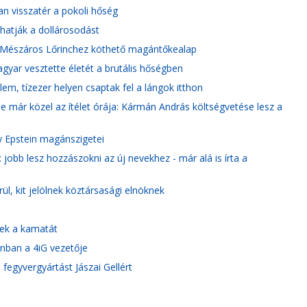
n visszatér a pokoli hőség
thatják a dollárosodást
k a Mészáros Lőrinchez köthető magántőkealap
agyar vesztette életét a brutális hőségben
em, tízezer helyen csaptak fel a lángok itthon
 már közel az ítélet órája: Kármán András költségvetése lesz a
y Epstein magánszigetei
jobb lesz hozzászokni az új nevekhez - már alá is írta a
ül, kit jelölnek köztársasági elnöknek
nek a kamatát
onban a 4iG vezetője
fegyvergyártást Jászai Gellért