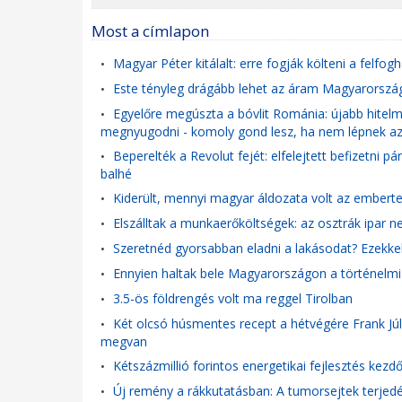
Most a címlapon
Magyar Péter kitálalt: erre fogják költeni a felfo
•
Este tényleg drágább lehet az áram Magyarországon
•
Egyelőre megúszta a bóvlit Románia: újabb hitel
•
megnyugodni - komoly gond lesz, ha nem lépnek 
Beperelték a Revolut fejét: elfelejtett befizetni pá
•
balhé
Kiderült, mennyi magyar áldozata volt az embert
•
Elszálltak a munkaerőköltségek: az osztrák ipar n
•
Szeretnéd gyorsabban eladni a lakásodat? Ezekkel 
•
Ennyien haltak bele Magyarországon a történelmi
•
3.5-ös földrengés volt ma reggel Tirolban
•
Két olcsó húsmentes recept a hétvégére Frank Júli
•
megvan
Kétszázmillió forintos energetikai fejlesztés kez
•
Új remény a rákkutatásban: A tumorsejtek terjed
•