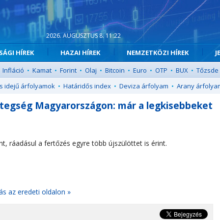
2026. AUGUSZTUS 8. 11:22
ÁGI HÍREK
HAZAI HÍREK
NEMZETKÖZI HÍREK
J
Infláció
•
Kamat
•
Forint
•
Olaj
•
Bitcoin
•
Euro
•
OTP
•
BUX
•
Tőzsde
s idejű árfolyamok
•
Határidős index
•
Deviza árfolyam
•
Arany árfolya
etegség Magyarországon: már a legkisebbeket
, ráadásul a fertőzés egyre több újszülöttet is érint.
ás az eredeti oldalon »