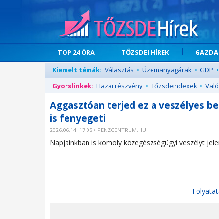
TOP 24 ÓRA
TŐZSDEI HÍREK
GAZDAS
Kiemelt témák:
Választás
•
Üzemanyagárak
•
GDP
•
Gyorslinkek:
Hazai részvény
•
Tőzsdeindexek
•
Való
Aggasztóan terjed ez a veszélyes b
is fenyegeti
2026.06.14. 17:05 • PENZCENTRUM.HU
Napjainkban is komoly közegészségügyi veszélyt jelent
Folyatat