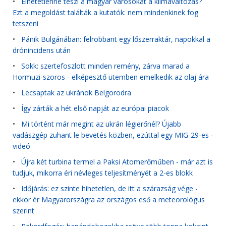
•
Élhetetlenné teszi a magyar városokat a klímaváltozás?
Ezt a megoldást találták a kutatók: nem mindenkinek fog
tetszeni
•
Pánik Bulgáriában: felrobbant egy lőszerraktár, napokkal a
drónincidens után
•
Sokk: szertefoszlott minden remény, zárva marad a
Hormuzi-szoros - elképesztő ütemben emelkedik az olaj ára
•
Lecsaptak az ukránok Belgorodra
•
Így zárták a hét első napját az európai piacok
•
Mi történt már megint az ukrán légierőnél? Újabb
vadászgép zuhant le bevetés közben, ezúttal egy MIG-29-es -
videó
•
Újra két turbina termel a Paksi Atomerőműben - már azt is
tudjuk, mikorra éri névleges teljesítményét a 2-es blokk
•
Időjárás: ez szinte hihetetlen, de itt a szárazság vége -
ekkor ér Magyarországra az országos eső a meteorológus
szerint