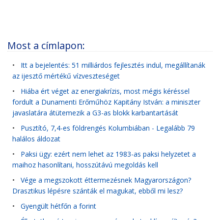
Most a címlapon:
•
Itt a bejelentés: 51 milliárdos fejlesztés indul, megállítanák
az ijesztő mértékű vízveszteséget
•
Hiába ért véget az energiakrízis, most mégis kéréssel
fordult a Dunamenti Erőműhöz Kapitány István: a miniszter
javaslatára átütemezik a G3-as blokk karbantartását
•
Pusztító, 7,4-es földrengés Kolumbiában - Legalább 79
halálos áldozat
•
Paksi ügy: ezért nem lehet az 1983-as paksi helyzetet a
maihoz hasonlítani, hosszútávú megoldás kell
•
Vége a megszokott éttermezésnek Magyarországon?
Drasztikus lépésre szánták el magukat, ebből mi lesz?
•
Gyengült hétfőn a forint