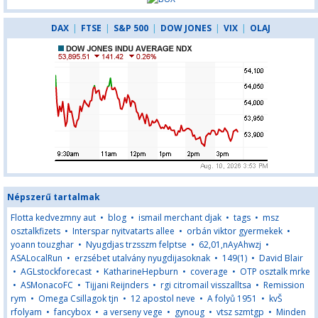
DAX
|
FTSE
|
S&P 500
|
DOW JONES
|
VIX
|
OLAJ
Népszerű tartalmak
Flotta kedvezmny aut
•
blog
•
ismail merchant djak
•
tags
•
msz
osztalkfizets
•
Interspar nyitvatarts allee
•
orbán viktor gyermekek
•
yoann touzghar
•
Nyugdjas trzsszm felptse
•
62,01,nAyAhwzj
•
ASALocalRun
•
erzsébet utalvány nyugdijasoknak
•
149(1)
•
David Blair
•
AGLstockforecast
•
KatharineHepburn
•
coverage
•
OTP osztalk mrke
•
ASMonacoFC
•
Tijjani Reijnders
•
rgi citromail visszalltsa
•
Remission
rym
•
Omega Csillagok tjn
•
12 apostol neve
•
A folyů 1951
•
kvŠ
rfolyam
•
fancybox
•
a verseny vege
•
gynoug
•
vtsz szmtgp
•
Minden