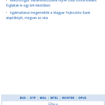
•
Rekordfogás: banándobozokba rejtve több tonna kokaint
foglaltak le egy brit kikötőben
•
Irgalmatlanul megemelték a Magyar Fejlesztési Bank
alaptőkéjét, megvan az oka
BUX
|
OTP
|
MOL
|
MTEL
|
RICHTER
|
OPUS