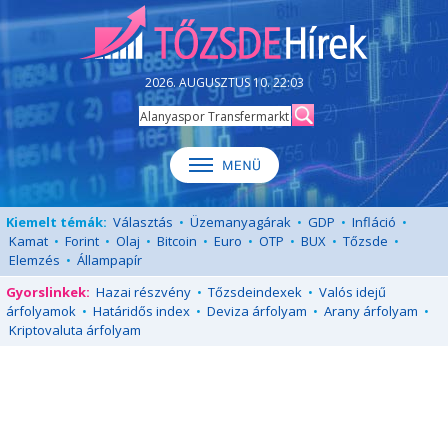
2026. AUGUSZTUS 10. 22:03
Kiemelt témák:
Választás
•
Üzemanyagárak
•
GDP
•
Infláció
•
Kamat
•
Forint
•
Olaj
•
Bitcoin
•
Euro
•
OTP
•
BUX
•
Tőzsde
•
Elemzés
•
Állampapír
Gyorslinkek:
Hazai részvény
•
Tőzsdeindexek
•
Valós idejű
árfolyamok
•
Határidős index
•
Deviza árfolyam
•
Arany árfolyam
•
Kriptovaluta árfolyam