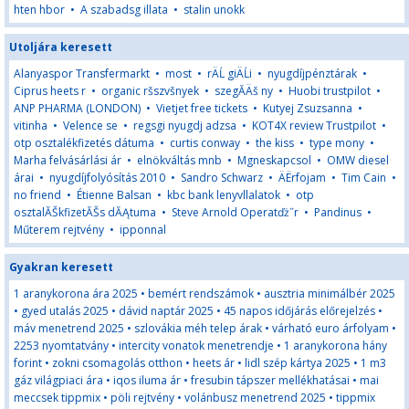
hten hbor
•
A szabadsg illata
•
stalin unokk
Utoljára keresett
Alanyaspor Transfermarkt
•
most
•
rÄĹ giÄĹi
•
nyugdíjpénztárak
•
Ciprus heets r
•
organic ršszvšnyek
•
szegĂÄš ny
•
Huobi trustpilot
•
ANP PHARMA (LONDON)
•
Vietjet free tickets
•
Kutyej Zsuzsanna
•
vitinha
•
Velence se
•
regsgi nyugdj adzsa
•
KOT4X review Trustpilot
•
otp osztalékfizetés dátuma
•
curtis conway
•
the kiss
•
type mony
•
Marha felvásárlási ár
•
elnökváltás mnb
•
Mgneskapcsol
•
OMW diesel
árai
•
nyugdíjfolyósítás 2010
•
Sandro Schwarz
•
ÄËrfojam
•
Tim Cain
•
no friend
•
Étienne Balsan
•
kbc bank lenyvllalatok
•
otp
osztalĂŠkfizetĂŠs dĂĄtuma
•
Steve Arnold Operatďż˝r
•
Pandinus
•
Műterem rejtvény
•
ipponnal
Gyakran keresett
1 aranykorona ára 2025
•
bemért rendszámok
•
ausztria minimálbér 2025
•
gyed utalás 2025
•
dávid naptár 2025
•
45 napos időjárás előrejelzés
•
máv menetrend 2025
•
szlovákia méh telep árak
•
várható euro árfolyam
•
2253 nyomtatvány
•
intercity vonatok menetrendje
•
1 aranykorona hány
forint
•
zokni csomagolás otthon
•
heets ár
•
lidl szép kártya 2025
•
1 m3
gáz világpiaci ára
•
iqos iluma ár
•
fresubin tápszer mellékhatásai
•
mai
meccsek tippmix
•
pöli rejtvény
•
volánbusz menetrend 2025
•
tippmix