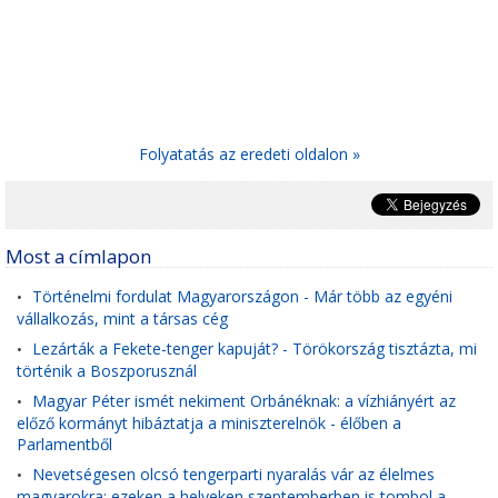
Folyatatás az eredeti oldalon »
Most a címlapon
Történelmi fordulat Magyarországon - Már több az egyéni
•
vállalkozás, mint a társas cég
Lezárták a Fekete-tenger kapuját? - Törökország tisztázta, mi
•
történik a Boszporusznál
Magyar Péter ismét nekiment Orbánéknak: a vízhiányért az
•
előző kormányt hibáztatja a miniszterelnök - élőben a
Parlamentből
Nevetségesen olcsó tengerparti nyaralás vár az élelmes
•
magyarokra: ezeken a helyeken szeptemberben is tombol a