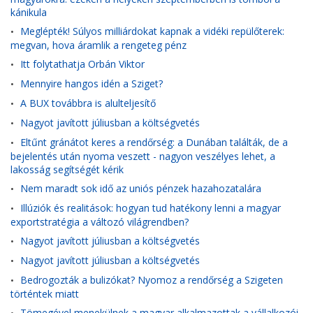
kánikula
Meglépték! Súlyos milliárdokat kapnak a vidéki repülőterek:
•
megvan, hova áramlik a rengeteg pénz
Itt folytathatja Orbán Viktor
•
Mennyire hangos idén a Sziget?
•
A BUX továbbra is alulteljesítő
•
Nagyot javított júliusban a költségvetés
•
Eltűnt gránátot keres a rendőrség: a Dunában találták, de a
•
bejelentés után nyoma veszett - nagyon veszélyes lehet, a
lakosság segítségét kérik
Nem maradt sok idő az uniós pénzek hazahozatalára
•
Illúziók és realitások: hogyan tud hatékony lenni a magyar
•
exportstratégia a változó világrendben?
Nagyot javított júliusban a költségvetés
•
Nagyot javított júliusban a költségvetés
•
Bedrogozták a bulizókat? Nyomoz a rendőrség a Szigeten
•
történtek miatt
Tömegével menekülnek a magyar alkalmazottak a vállalkozói