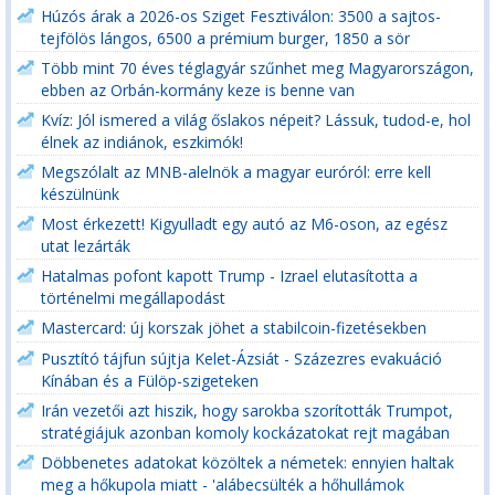
Húzós árak a 2026-os Sziget Fesztiválon: 3500 a sajtos-
tejfölös lángos, 6500 a prémium burger, 1850 a sör
Több mint 70 éves téglagyár szűnhet meg Magyarországon,
ebben az Orbán-kormány keze is benne van
Kvíz: Jól ismered a világ őslakos népeit? Lássuk, tudod-e, hol
élnek az indiánok, eszkimók!
Megszólalt az MNB-alelnök a magyar euróról: erre kell
készülnünk
Most érkezett! Kigyulladt egy autó az M6-oson, az egész
utat lezárták
Hatalmas pofont kapott Trump - Izrael elutasította a
történelmi megállapodást
Mastercard: új korszak jöhet a stabilcoin-fizetésekben
Pusztító tájfun sújtja Kelet-Ázsiát - Százezres evakuáció
Kínában és a Fülöp-szigeteken
Irán vezetői azt hiszik, hogy sarokba szorították Trumpot,
stratégiájuk azonban komoly kockázatokat rejt magában
Döbbenetes adatokat közöltek a németek: ennyien haltak
meg a hőkupola miatt - 'alábecsülték a hőhullámok