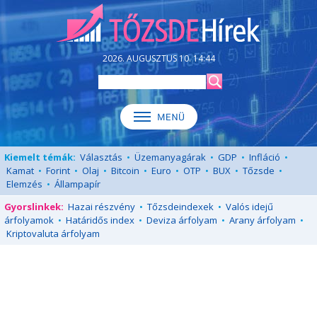
2026. AUGUSZTUS 10. 14:44
Kiemelt témák:
Választás
•
Üzemanyagárak
•
GDP
•
Infláció
•
Kamat
•
Forint
•
Olaj
•
Bitcoin
•
Euro
•
OTP
•
BUX
•
Tőzsde
•
Elemzés
•
Állampapír
Gyorslinkek:
Hazai részvény
•
Tőzsdeindexek
•
Valós idejű
árfolyamok
•
Határidős index
•
Deviza árfolyam
•
Arany árfolyam
•
Kriptovaluta árfolyam