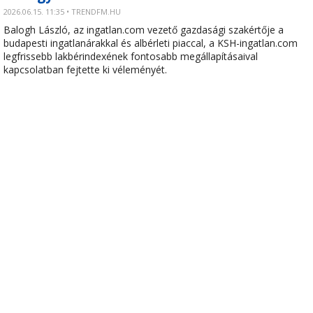
2026.06.15. 11:35 • TRENDFM.HU
Balogh László, az ingatlan.com vezető gazdasági szakértője a
budapesti ingatlanárakkal és albérleti piaccal, a KSH-ingatlan.com
legfrissebb lakbérindexének fontosabb megállapításaival
kapcsolatban fejtette ki véleményét.