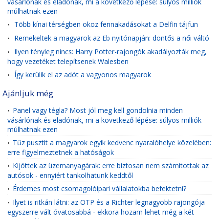
vásárlónak és eladónak, mi a következő lépése: súlyos milliók
múlhatnak ezen
Több kínai térségben okoz fennakadásokat a Delfin tájfun
•
Remekeltek a magyarok az Eb nyitónapján: döntős a női váltó
•
Ilyen tényleg nincs: Harry Potter-rajongók akadályozták meg,
•
hogy vezetéket telepítsenek Walesben
Így kerülik el az adót a vagyonos magyarok
•
Ajánljuk még
Panel vagy tégla? Most jól meg kell gondolnia minden
•
vásárlónak és eladónak, mi a következő lépése: súlyos milliók
múlhatnak ezen
Tűz pusztít a magyarok egyik kedvenc nyaralóhelye közelében:
•
erre figyelmeztetnek a hatóságok
Kijöttek az üzemanyagárak: erre biztosan nem számítottak az
•
autósok - ennyiért tankolhatunk keddtől
Érdemes most csomagolóipari vállalatokba befektetni?
•
Ilyet is ritkán látni: az OTP és a Richter legnagyobb rajongója
•
egyszerre vált óvatosabbá - ekkora hozam lehet még a két