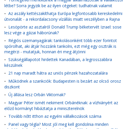
•
létbe? Sorra jegyzik be az ilyen cégeket: tudhatnak valamit
Az aszály kettészakíthatja Európa legfontosabb kereskedelmi
•
útvonalát - a rekordalacsony vízállás miatt veszélyben a Rajna
Lesöpörte az asztalról Donald Trump béketervét Izrael: sose
•
lesz vége a gázai háborúnak?
Régiós üzemanyagárak: tankolásonként több ezer forintot
•
spórolhat, aki átjár hozzánk tankolni, ezt még egy osztrák is
megérzi - mutatjuk, honnan éri meg átjönni
Szükségállapotot hirdettek Kanadában, a legrosszabbra
•
készülnek
21 nap maradt hátra az uniós pénzek hazahozatalára
•
Működnek a szankciók: Budapesten is bezárt az olcsó orosz
•
diszkont
Új állása lesz Orbán Viktornak?
•
Magyar Péter ismét nekiment Orbánéknak: a vízhiányért az
•
előző kormányt hibáztatja a miniszterelnök
Tovább nőtt itthon az egyéni vállalkozások száma
•
Panel vagy tégla? Most jól meg kell gondolnia minden
•