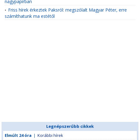
nagypapírban
Friss hírek érkeztek Paksról: megszólalt Magyar Péter, erre
•
számíthatunk ma estétől
Legnépszerűbb cikkek
Elmúlt 24 óra
|
Korábbi hírek