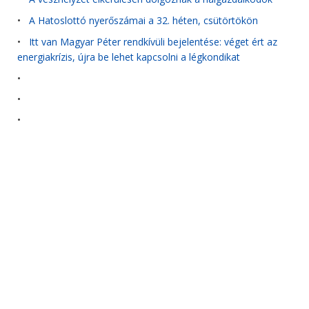
•
A Hatoslottó nyerőszámai a 32. héten, csütörtökön
•
Itt van Magyar Péter rendkívüli bejelentése: véget ért az
energiakrízis, újra be lehet kapcsolni a légkondikat
•
•
•