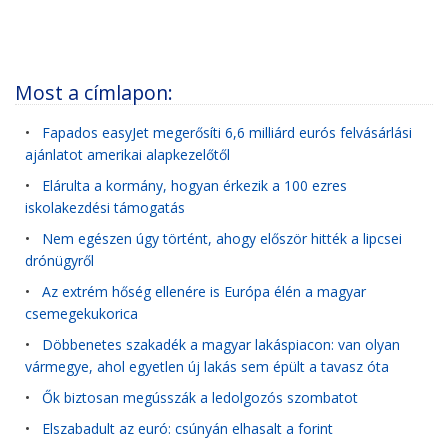
Most a címlapon:
•
Fapados easyJet megerősíti 6,6 milliárd eurós felvásárlási
ajánlatot amerikai alapkezelőtől
•
Elárulta a kormány, hogyan érkezik a 100 ezres
iskolakezdési támogatás
•
Nem egészen úgy történt, ahogy először hitték a lipcsei
drónügyről
•
Az extrém hőség ellenére is Európa élén a magyar
csemegekukorica
•
Döbbenetes szakadék a magyar lakáspiacon: van olyan
vármegye, ahol egyetlen új lakás sem épült a tavasz óta
•
Ők biztosan megússzák a ledolgozós szombatot
•
Elszabadult az euró: csúnyán elhasalt a forint