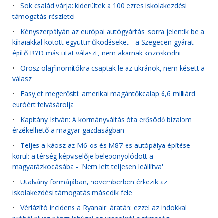
•
Sok család várja: kiderültek a 100 ezres iskolakezdési
támogatás részletei
•
Kényszerpályán az európai autógyártás: sorra jelentik be a
kínaiakkal kötött együttműködéseket - a Szegeden gyárat
építő BYD más utat választ, nem akarnak közösködni
•
Orosz olajfinomítókra csaptak le az ukránok, nem késett a
válasz
•
EasyJet megerősíti: amerikai magántőkealap 6,6 milliárd
euróért felvásárolja
•
Kapitány István: A kormányváltás óta erősödő bizalom
érzékelhető a magyar gazdaságban
•
Teljes a káosz az M6-os és M87-es autópálya építése
körül: a térség képviselője belebonyolódott a
magyarázkodásába - 'Nem lett teljesen leállítva'
•
Utalvány formájában, novemberben érkezik az
iskolakezdési támogatás második fele
•
Vérlázító incidens a Ryanair járatán: ezzel az indokkal