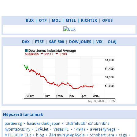
BUX
|
OTP
|
MOL
|
MTEL
|
RICHTER
|
OPUS
DAX
|
FTSE
|
S&P 500
|
DOW JONES
|
VIX
|
OLAJ
Népszerű tartalmak
partnersg
•
hasioka daiki japan
•
Utďż˝nfutďż˝ ďż˝tďż˝rďż˝s
nyomtatvďż˝ny
•
Ĺ rĂĽlet
•
Vasas FC
•
149(1)
•
a verseny vege
•
MTELEKOM CLR
•
blog
•
Ăšri muri wikipĂŠdia
•
Schobert Lara
•
tags
•