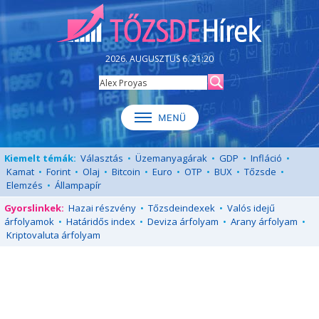
2026. AUGUSZTUS 6. 21:20
Kiemelt témák:
Választás
•
Üzemanyagárak
•
GDP
•
Infláció
•
Kamat
•
Forint
•
Olaj
•
Bitcoin
•
Euro
•
OTP
•
BUX
•
Tőzsde
•
Elemzés
•
Állampapír
Gyorslinkek:
Hazai részvény
•
Tőzsdeindexek
•
Valós idejű
árfolyamok
•
Határidős index
•
Deviza árfolyam
•
Arany árfolyam
•
Kriptovaluta árfolyam