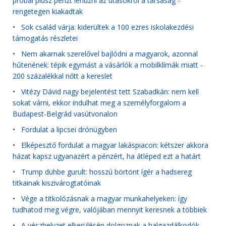
próbál plusz pénzt lehúzni az utasokról a társaság -
rengetegen kiakadtak
•
Sok család várja: kiderültek a 100 ezres iskolakezdési
támogatás részletei
•
Nem akarnak szerelővel bajlódni a magyarok, azonnal
hűtenének: tépik egymást a vásárlók a mobilklímák miatt -
200 százalékkal nőtt a kereslet
•
Vitézy Dávid nagy bejelentést tett Szabadkán: nem kell
sokat várni, ekkor indulhat meg a személyforgalom a
Budapest-Belgrád vasútvonalon
•
Fordulat a lipcsei drónügyben
•
Elképesztő fordulat a magyar lakáspiacon: kétszer akkora
házat kapsz ugyanazért a pénzért, ha átléped ezt a határt
•
Trump dühbe gurult: hosszú börtönt ígér a hadsereg
titkainak kiszivárogtatóinak
•
Vége a titkolózásnak a magyar munkahelyeken: így
tudhatod meg végre, valójában mennyit keresnek a többiek
•
A vészhelyzet elkerülésén dolgoznak a halgazdálkodók