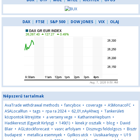
DAX
|
FTSE
|
S&P 500
|
DOW JONES
|
VIX
|
OLAJ
Népszerű tartalmak
AvaTrade withdrawal methods
•
fancybox
•
coverage
•
ASMonacoFC
•
ASALocalRun
•
tags
•
rpa ra 2024
•
62,01,nAyAhwzj
•
Tankerületi
központok létrejötte
•
a verseny vege
•
KatharineHepburn
•
Hadikereszt (Egyeslt Kirlysg)
•
149(1)
•
kinek jr osztalk
•
blog
•
David
Blair
•
AGLstockforecast
•
vasrc arfolyam
•
Disznvgs feldolgozs
•
Bisztr
budapest
•
metallica esemnyek
•
Gyilkos utck
•
Uusikaarlepyy
•
U19