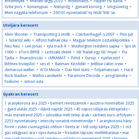
eredmnyek
•
tmeneti segly 2010
•
mddonalds
•
Flipper csi dalok
•
Grbe Jnos
•
kotvenypiac
•
Nstnyrdg
•
gymant korong
•
lzingszvetsg
•
Mvm nagykta telefonszm
•
23t101 nyomtatvďż˝ny letďż˝ltďż˝se
Utoljára keresett
Alien Shooter
•
Trainspotting 2 imdb
•
CserbenhagyĂˇs 2007
•
Fbin Juli
•
Solaris2 wiki
•
Alfonz hallnak oka
•
Magyar telekom osztalékpolitika
•
Neu Neu
•
Lee Jonas
•
tyla track 9
•
Washington redskins sapka
•
Sps sh
1000
•
eToro BRISE
•
Ledszaki zletek
•
lďż˝ttalak egy lďż˝nnyal
•
Pia
Tjelta
•
finanszírozás
•
chfKAMAT
•
Pehd
•
Europ
•
nyelvezetrl
•
Bitfinex trustpilot
•
ves el
•
Batman: Kezddik!
•
JetBlue cabin crew
•
demarcus walker
•
Al Di Meola
•
Dan Neil stats
•
folyamatosan
•
Hard
Rock Stadion
•
Mathis Landwehr
•
Paramore Decode
•
programvita
•
foxkonn
•
simon asta
Gyakran keresett
1 aranykorona ára 2025
•
bemért rendszámok
•
ausztria minimálbér 2025
•
gyed utalás 2025
•
dávid naptár 2025
•
45 napos időjárás előrejelzés
•
máv menetrend 2025
•
szlovákia méh telep árak
•
várható euro árfolyam
•
2253 nyomtatvány
•
intercity vonatok menetrendje
•
1 aranykorona hány
forint
•
zokni csomagolás otthon
•
heets ár
•
lidl szép kártya 2025
•
1 m3
gáz világpiaci ára
•
iqos iluma ár
•
fresubin tápszer mellékhatásai
•
mai
meccsek tippmix
•
pöli rejtvény
•
volánbusz menetrend 2025
•
tippmix