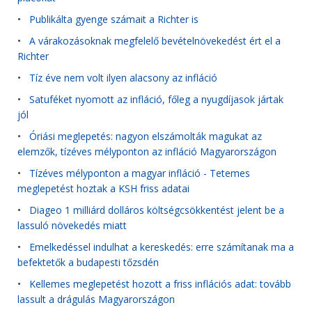
•
Publikálta gyenge számait a Richter is
•
A várakozásoknak megfelelő bevételnövekedést ért el a
Richter
•
Tíz éve nem volt ilyen alacsony az infláció
•
Satuféket nyomott az infláció, főleg a nyugdíjasok jártak
jól
•
Óriási meglepetés: nagyon elszámolták magukat az
elemzők, tízéves mélyponton az infláció Magyarországon
•
Tízéves mélyponton a magyar infláció - Tetemes
meglepetést hoztak a KSH friss adatai
•
Diageo 1 milliárd dolláros költségcsökkentést jelent be a
lassuló növekedés miatt
•
Emelkedéssel indulhat a kereskedés: erre számítanak ma a
befektetők a budapesti tőzsdén
•
Kellemes meglepetést hozott a friss inflációs adat: tovább
lassult a drágulás Magyarországon