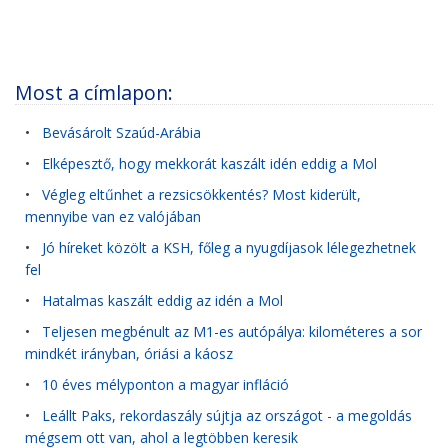
Most a címlapon:
•
Bevásárolt Szaúd-Arábia
•
Elképesztő, hogy mekkorát kaszált idén eddig a Mol
•
Végleg eltűnhet a rezsicsökkentés? Most kiderült,
mennyibe van ez valójában
•
Jó híreket közölt a KSH, főleg a nyugdíjasok lélegezhetnek
fel
•
Hatalmas kaszált eddig az idén a Mol
•
Teljesen megbénult az M1-es autópálya: kilométeres a sor
mindkét irányban, óriási a káosz
•
10 éves mélyponton a magyar infláció
•
Leállt Paks, rekordaszály sújtja az országot - a megoldás
mégsem ott van, ahol a legtöbben keresik