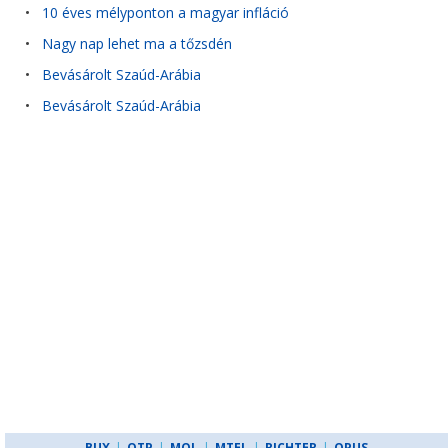
•
10 éves mélyponton a magyar infláció
•
Nagy nap lehet ma a tőzsdén
•
Bevásárolt Szaúd-Arábia
•
Bevásárolt Szaúd-Arábia
BUX
|
OTP
|
MOL
|
MTEL
|
RICHTER
|
OPUS