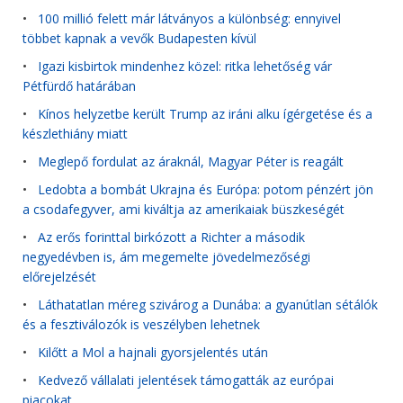
•
100 millió felett már látványos a különbség: ennyivel
többet kapnak a vevők Budapesten kívül
•
Igazi kisbirtok mindenhez közel: ritka lehetőség vár
Pétfürdő határában
•
Kínos helyzetbe került Trump az iráni alku ígérgetése és a
készlethiány miatt
•
Meglepő fordulat az áraknál, Magyar Péter is reagált
•
Ledobta a bombát Ukrajna és Európa: potom pénzért jön
a csodafegyver, ami kiváltja az amerikaiak büszkeségét
•
Az erős forinttal birkózott a Richter a második
negyedévben is, ám megemelte jövedelmezőségi
előrejelzését
•
Láthatatlan méreg szivárog a Dunába: a gyanútlan sétálók
és a fesztiválozók is veszélyben lehetnek
•
Kilőtt a Mol a hajnali gyorsjelentés után
•
Kedvező vállalati jelentések támogatták az európai
piacokat