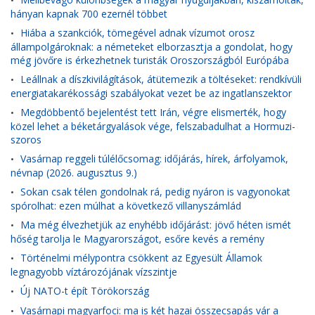
•
hányan kapnak 700 ezernél többet
Hiába a szankciók, tömegével adnak vízumot orosz
•
állampolgároknak: a németeket elborzasztja a gondolat, hogy
még jövőre is érkezhetnek turisták Oroszországból Európába
Leállnak a díszkivilágítások, átütemezik a töltéseket: rendkívüli
•
energiatakarékossági szabályokat vezet be az ingatlanszektor
Megdöbbentő bejelentést tett Irán, végre elismerték, hogy
•
közel lehet a béketárgyalások vége, felszabadulhat a Hormuzi-
szoros
Vasárnap reggeli túlélőcsomag: időjárás, hírek, árfolyamok,
•
névnap (2026. augusztus 9.)
Sokan csak télen gondolnak rá, pedig nyáron is vagyonokat
•
spórolhat: ezen múlhat a következő villanyszámlád
Ma még élvezhetjük az enyhébb időjárást: jövő héten ismét
•
hőség tarolja le Magyarországot, esőre kevés a remény
Történelmi mélypontra csökkent az Egyesült Államok
•
legnagyobb víztározójának vízszintje
Új NATO-t épít Törökország
•
Vasárnapi magyarfoci: ma is két hazai összecsapás vár a
•