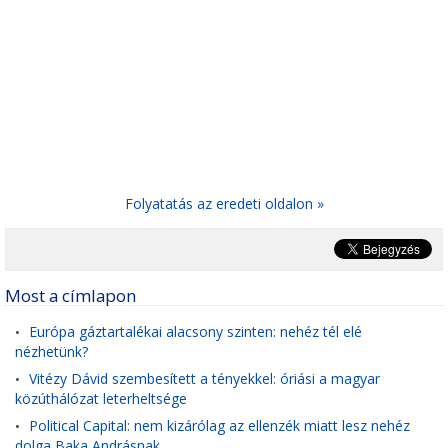
Folyatatás az eredeti oldalon »
Most a címlapon
Európa gáztartalékai alacsony szinten: nehéz tél elé
•
nézhetünk?
Vitézy Dávid szembesített a tényekkel: óriási a magyar
•
közúthálózat leterheltsége
Political Capital: nem kizárólag az ellenzék miatt lesz nehéz
•
dolga Baka Andrásnak