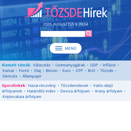
2026. AUGUSZTUS 9. 09:34
Kiemelt témák:
Választás
•
Üzemanyagárak
•
GDP
•
Infláció
•
Kamat
•
Forint
•
Olaj
•
Bitcoin
•
Euro
•
OTP
•
BUX
•
Tőzsde
•
Elemzés
•
Állampapír
Gyorslinkek:
Hazai részvény
•
Tőzsdeindexek
•
Valós idejű
árfolyamok
•
Határidős index
•
Deviza árfolyam
•
Arany árfolyam
•
Kriptovaluta árfolyam