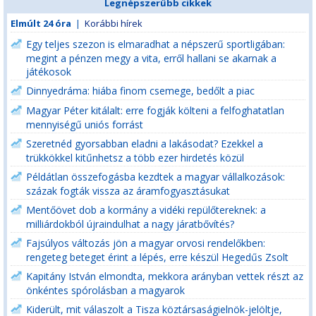
Legnépszerűbb cikkek
Elmúlt 24 óra
|
Korábbi hírek
Egy teljes szezon is elmaradhat a népszerű sportligában:
megint a pénzen megy a vita, erről hallani se akarnak a
játékosok
Dinnyedráma: hiába finom csemege, bedőlt a piac
Magyar Péter kitálalt: erre fogják költeni a felfoghatatlan
mennyiségű uniós forrást
Szeretnéd gyorsabban eladni a lakásodat? Ezekkel a
trükkökkel kitűnhetsz a több ezer hirdetés közül
Példátlan összefogásba kezdtek a magyar vállalkozások:
százak fogták vissza az áramfogyasztásukat
Mentőövet dob a kormány a vidéki repülőtereknek: a
milliárdokból újraindulhat a nagy járatbővítés?
Fajsúlyos változás jön a magyar orvosi rendelőkben:
rengeteg beteget érint a lépés, erre készül Hegedűs Zsolt
Kapitány István elmondta, mekkora arányban vettek részt az
önkéntes spórolásban a magyarok
Kiderült, mit válaszolt a Tisza köztársaságielnök-jelöltje,