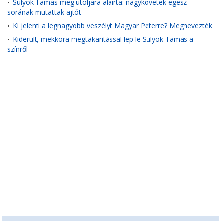
Sulyok Tamás még utoljára aláírta: nagykövetek egész
•
sorának mutattak ajtót
Ki jelenti a legnagyobb veszélyt Magyar Péterre? Megnevezték
•
Kiderült, mekkora megtakarítással lép le Sulyok Tamás a
•
színről