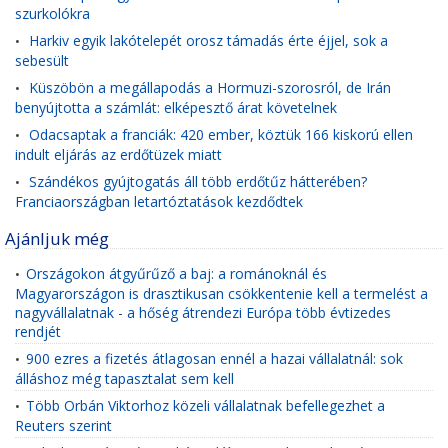
szurkolókra
Harkiv egyik lakótelepét orosz támadás érte éjjel, sok a
•
sebesült
Küszöbön a megállapodás a Hormuzi-szorosról, de Irán
•
benyújtotta a számlát: elképesztő árat követelnek
Odacsaptak a franciák: 420 ember, köztük 166 kiskorú ellen
•
indult eljárás az erdőtüzek miatt
Szándékos gyújtogatás áll több erdőtűz hátterében?
•
Franciaországban letartóztatások kezdődtek
Ajánljuk még
Országokon átgyűrűző a baj: a románoknál és
•
Magyarországon is drasztikusan csökkentenie kell a termelést a
nagyvállalatnak - a hőség átrendezi Európa több évtizedes
rendjét
900 ezres a fizetés átlagosan ennél a hazai vállalatnál: sok
•
álláshoz még tapasztalat sem kell
Több Orbán Viktorhoz közeli vállalatnak befellegezhet a
•
Reuters szerint