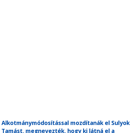
Alkotmánymódosítással mozdítanák el Sulyok
Tamást, megnevezték, hogy ki látná el a