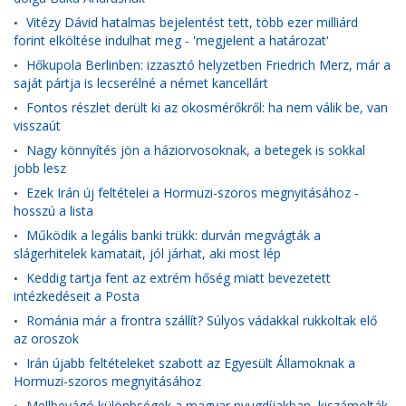
Vitézy Dávid hatalmas bejelentést tett, több ezer milliárd
•
forint elköltése indulhat meg - 'megjelent a határozat'
Hőkupola Berlinben: izzasztó helyzetben Friedrich Merz, már a
•
saját pártja is lecserélné a német kancellárt
Fontos részlet derült ki az okosmérőkről: ha nem válik be, van
•
visszaút
Nagy könnyítés jön a háziorvosoknak, a betegek is sokkal
•
jobb lesz
Ezek Irán új feltételei a Hormuzi-szoros megnyitásához -
•
hosszú a lista
Működik a legális banki trükk: durván megvágták a
•
slágerhitelek kamatait, jól járhat, aki most lép
Keddig tartja fent az extrém hőség miatt bevezetett
•
intézkedéseit a Posta
Románia már a frontra szállít? Súlyos vádakkal rukkoltak elő
•
az oroszok
Irán újabb feltételeket szabott az Egyesült Államoknak a
•
Hormuzi-szoros megnyitásához
Mellbevágó különbségek a magyar nyugdíjakban, kiszámolták,