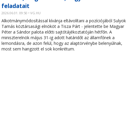
feladatait
2026.06.01. 09:50 • VG.HU
Alkotmánymódosítással kívánja eltávolítani a pozíciójából Sulyok
Tamás köztársasági elnököt a Tisza Párt - jelentette be Magyar
Péter a Sándor palota előtti sajtótájékoztatóján hétfőn. A
miniszterelnök május 31-ig adott határidőt az államfőnek a
lemondásra, de azon felül, hogy az alaptörvénybe belenyúlnak,
most sem hangzott el sok konkrétum.