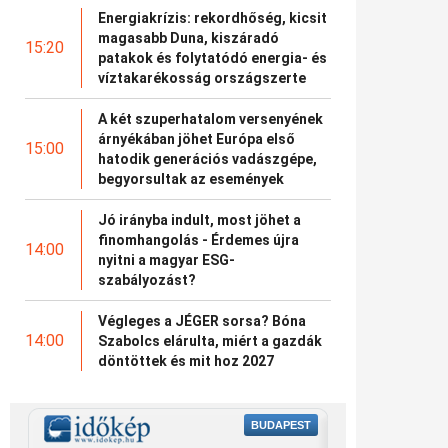
Energiakrízis: rekordhőség, kicsit
magasabb Duna, kiszáradó
15:20
patakok és folytatódó energia- és
víztakarékosság országszerte
A két szuperhatalom versenyének
árnyékában jöhet Európa első
15:00
hatodik generációs vadászgépe,
begyorsultak az események
Jó irányba indult, most jöhet a
finomhangolás - Érdemes újra
14:00
nyitni a magyar ESG-
szabályozást?
Végleges a JÉGER sorsa? Bóna
14:00
Szabolcs elárulta, miért a gazdák
döntöttek és mit hoz 2027