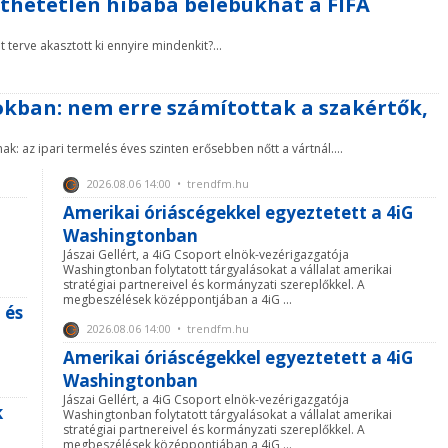
rthetetlen hibába belebukhat a FIFA
terve akasztott ki ennyire mindenkit?...
okban: nem erre számítottak a szakértők,
k: az ipari termelés éves szinten erősebben nőtt a vártnál....
2026.08.06 14:00 • trendfm.hu
Amerikai óriáscégekkel egyeztetett a 4iG
Washingtonban
Jászai Gellért, a 4iG Csoport elnök-vezérigazgatója
Washingtonban folytatott tárgyalásokat a vállalat amerikai
stratégiai partnereivel és kormányzati szereplőkkel. A
megbeszélések középpontjában a 4iG ...
 és
2026.08.06 14:00 • trendfm.hu
Amerikai óriáscégekkel egyeztetett a 4iG
Washingtonban
Jászai Gellért, a 4iG Csoport elnök-vezérigazgatója
k
Washingtonban folytatott tárgyalásokat a vállalat amerikai
stratégiai partnereivel és kormányzati szereplőkkel. A
megbeszélések középpontjában a 4iG ...