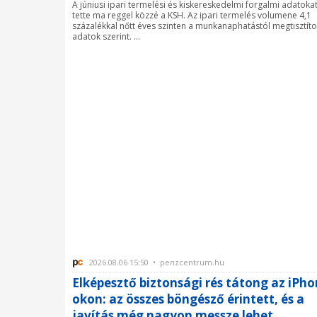
A júniusi ipari termelési és kiskereskedelmi forgalmi adatoka
tette ma reggel közzé a KSH. Az ipari termelés volumene 4,1
százalékkal nőtt éves szinten a munkanaphatástól megtisztíto
adatok szerint. ...
2026.08.06 15:50 • penzcentrum.hu
Elképesztő biztonsági rés tátong az iPho
okon: az összes böngésző érintett, és a
javítás még nagyon messze lehet