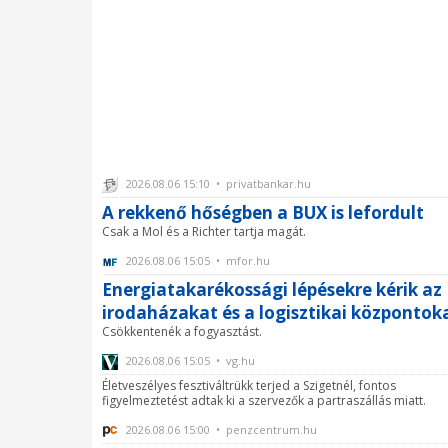
2026.08.06 15:10 • privatbankar.hu
A rekkenő hőségben a BUX is lefordult
Csak a Mol és a Richter tartja magát.
2026.08.06 15:05 • mfor.hu
Energiatakarékossági lépésekre kérik az
irodaházakat és a logisztikai központok
Csökkentenék a fogyasztást.
2026.08.06 15:05 • vg.hu
Életveszélyes fesztiváltrükk terjed a Szigetnél, fontos
figyelmeztetést adtak ki a szervezők a partraszállás miatt.
2026.08.06 15:00 • penzcentrum.hu