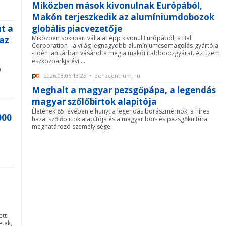
Miközben mások kivonulnak Európából,
Makón terjeszkedik az alumíniumdobozok
át a
globális piacvezetője
Miközben sok ipari vállalat épp kivonul Európából, a Ball
az
Corporation - a világ legnagyobb alumíniumcsomagolás-gyártója
- idén januárban vásárolta meg a makói italdobozgyárat. Az üzem
eszközparkja évi ...
a
2026.08.06 13:25 • penzcentrum.hu
Meghalt a magyar pezsgőpápa, a legendás
magyar szőlőbirtok alapítója
Életének 85. évében elhunyt a legendás borászmérnök, a híres
000
hazai szőlőbirtok alapítója és a magyar bor- és pezsgőkultúra
meghatározó személyisége.
a
ett
etek,