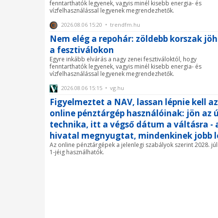
fenntarthatók legyenek, vagyis minél kisebb energia- és
vízfelhasználással legyenek megrendezhetők.
2026.08.06 15:20 • trendfm.hu
Nem elég a repohár: zöldebb korszak jöh
a fesztiválokon
Egyre inkább elvárás a nagy zenei fesztiváloktól, hogy
fenntarthatók legyenek, vagyis minél kisebb energia- és
vízfelhasználással legyenek megrendezhetők.
2026.08.06 15:15 • vg.hu
Figyelmeztet a NAV, lassan lépnie kell az
online pénztárgép használóinak: jön az ú
technika, itt a végső dátum a váltásra - 
hivatal megnyugtat, mindenkinek jobb l
Az online pénztárgépek a jelenlegi szabályok szerint 2028. júl
1-jéig használhatók.