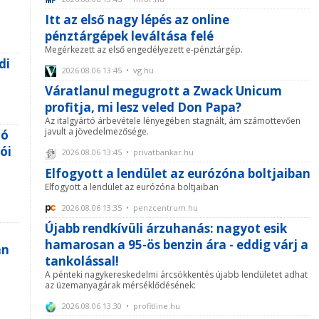
Itt az első nagy lépés az online
pénztárgépek leváltása felé
Megérkezett az első engedélyezett e-pénztárgép.
di
2026.08.06 13:45 • vg.hu
Váratlanul megugrott a Zwack Unicum
profitja, mi lesz veled Don Papa?
Az italgyártó árbevétele lényegében stagnált, ám számottevően
javult a jövedelmezősége.
nó
ói
2026.08.06 13:45 • privatbankar.hu
Elfogyott a lendület az eurózóna boltjaiban
Elfogyott a lendület az eurózóna boltjaiban
2026.08.06 13:35 • penzcentrum.hu
Újabb rendkívüli árzuhanás: nagyot esik
hamarosan a 95-ös benzin ára - eddig várj a
án
tankolással!
A pénteki nagykereskedelmi árcsökkentés újabb lendületet adhat
az üzemanyagárak mérséklődésének:
2026.08.06 13:30 • profitline.hu