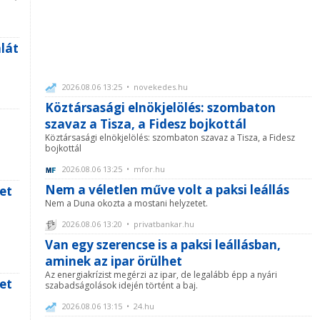
lát
2026.08.06 13:25 • novekedes.hu
Köztársasági elnökjelölés: szombaton
szavaz a Tisza, a Fidesz bojkottál
Köztársasági elnökjelölés: szombaton szavaz a Tisza, a Fidesz
bojkottál
2026.08.06 13:25 • mfor.hu
Nem a véletlen műve volt a paksi leállás
et
Nem a Duna okozta a mostani helyzetet.
2026.08.06 13:20 • privatbankar.hu
Van egy szerencse is a paksi leállásban,
aminek az ipar örülhet
Az energiakrízist megérzi az ipar, de legalább épp a nyári
et
szabadságolások idején történt a baj.
2026.08.06 13:15 • 24.hu