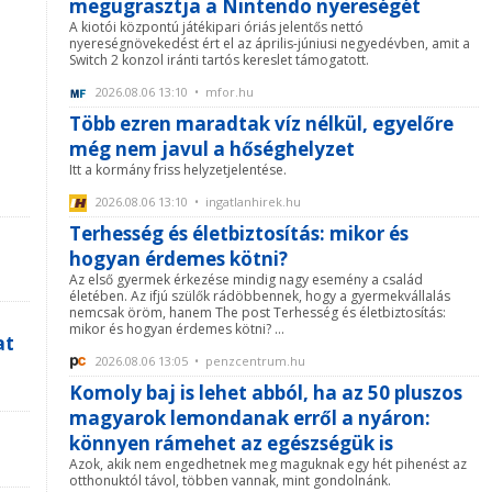
megugrasztja a Nintendo nyereségét
A kiotói központú játékipari óriás jelentős nettó
nyereségnövekedést ért el az április-júniusi negyedévben, amit a
Switch 2 konzol iránti tartós kereslet támogatott.
2026.08.06 13:10 • mfor.hu
Több ezren maradtak víz nélkül, egyelőre
még nem javul a hőséghelyzet
Itt a kormány friss helyzetjelentése.
2026.08.06 13:10 • ingatlanhirek.hu
Terhesség és életbiztosítás: mikor és
hogyan érdemes kötni?
Az első gyermek érkezése mindig nagy esemény a család
életében. Az ifjú szülők rádöbbennek, hogy a gyermekvállalás
nemcsak öröm, hanem The post Terhesség és életbiztosítás:
mikor és hogyan érdemes kötni? ...
at
2026.08.06 13:05 • penzcentrum.hu
Komoly baj is lehet abból, ha az 50 pluszos
magyarok lemondanak erről a nyáron:
könnyen rámehet az egészségük is
Azok, akik nem engedhetnek meg maguknak egy hét pihenést az
otthonuktól távol, többen vannak, mint gondolnánk.