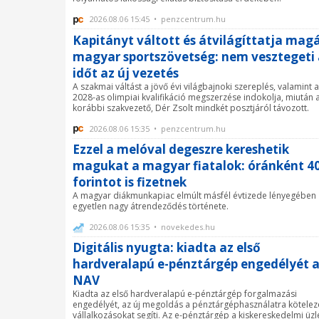
2026.08.06 15:45 • penzcentrum.hu
Kapitányt váltott és átvilágíttatja mag
magyar sportszövetség: nem vesztegeti 
időt az új vezetés
A szakmai váltást a jövő évi világbajnoki szereplés, valamint a
2028-as olimpiai kvalifikáció megszerzése indokolja, miután 
korábbi szakvezető, Dér Zsolt mindkét posztjáról távozott.
2026.08.06 15:35 • penzcentrum.hu
Ezzel a melóval degeszre kereshetik
magukat a magyar fiatalok: óránként 4
forintot is fizetnek
A magyar diákmunkapiac elmúlt másfél évtizede lényegében
egyetlen nagy átrendeződés története.
2026.08.06 15:35 • novekedes.hu
Digitális nyugta: kiadta az első
hardveralapú e-pénztárgép engedélyét 
NAV
Kiadta az első hardveralapú e-pénztárgép forgalmazási
engedélyét, az új megoldás a pénztárgéphasználatra kötelez
vállalkozásokat segíti. Az e-pénztárgép a kiskereskedelmi üzl