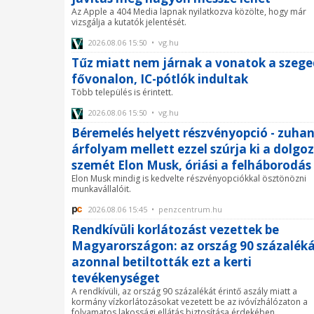
Az Apple a 404 Media lapnak nyilatkozva közölte, hogy már
vizsgálja a kutatók jelentését.
2026.08.06 15:50 • vg.hu
Tűz miatt nem járnak a vonatok a szege
fővonalon, IC-pótlók indultak
Több település is érintett.
2026.08.06 15:50 • vg.hu
Béremelés helyett részvényopció - zuha
árfolyam mellett ezzel szúrja ki a dolgoz
szemét Elon Musk, óriási a felháborodás
Elon Musk mindig is kedvelte részvényopciókkal ösztönözni
munkavállalóit.
2026.08.06 15:45 • penzcentrum.hu
Rendkívüli korlátozást vezettek be
Magyarországon: az ország 90 százalék
azonnal betiltották ezt a kerti
tevékenységet
A rendkívüli, az ország 90 százalékát érintő aszály miatt a
kormány vízkorlátozásokat vezetett be az ivóvízhálózaton a
folyamatos lakossági ellátás biztosítása érdekében.