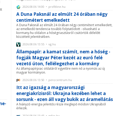
t
2026.08.06 14:00 • profitline.hu
tt
A Duna Paksnál az elmúlt 24 órában négy
centimétert emelkedett
A Duna Paksnál az elmúlt 24 órában négy centimétert emelkedett,
az emelkedő tendencia tovább folytatódott - olvasható a
kormany.hu oldalon a hőségriasztásról csütörtök délelőtt
közzétett jelentésében.
2026.08.06 13:55 • vg.hu
Állampapír: a kamat számít, nem a hőség -
fogják Magyar Péter kezét az euró felé
vezető úton, fellélegezhet a kormány
Az állampapírpiac oldaláról egyelőre nem nő a nyomás az új
magyar kormányon.
2026.08.06 13:50 • penzcentrum.hu
Itt az igazság a magyarországi
energiakrízisről: Ukrajna kezében lehet a
sorsunk - ezen áll vagy bukik az áramellátás
ne-
A hiányzó energia jelentős része meglepő módon Ukrajnából
érkezik.
2026.08.06 13:45 • mfor.hu