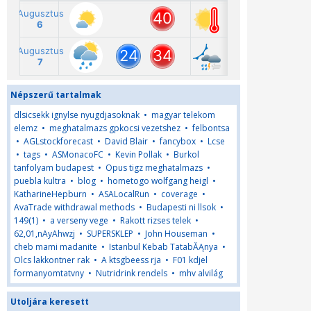
Népszerű tartalmak
dlsicsekk ignylse nyugdjasoknak
•
magyar telekom
elemz
•
meghatalmazs gpkocsi vezetshez
•
felbontsa
•
AGLstockforecast
•
David Blair
•
fancybox
•
Lcse
•
tags
•
ASMonacoFC
•
Kevin Pollak
•
Burkol
tanfolyam budapest
•
Opus tigz meghatalmazs
•
puebla kultra
•
blog
•
hometogo wolfgang heigl
•
KatharineHepburn
•
ASALocalRun
•
coverage
•
AvaTrade withdrawal methods
•
Budapesti ni llsok
•
149(1)
•
a verseny vege
•
Rakott rizses telek
•
62,01,nAyAhwzj
•
SUPERSKLEP
•
John Houseman
•
cheb mami madanite
•
Istanbul Kebab TatabĂĄnya
•
Olcs lakkontner rak
•
A ktsgbeess rja
•
F01 kdjel
formanyomtatvny
•
Nutridrink rendels
•
mhv alvilág
Utoljára keresett