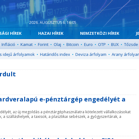
2026. AUGUSZTUS 6. 16:05
ÁGI HÍREK
HAZAI HÍREK
NEMZETKÖZI HÍREK
J
Infláció
•
Kamat
•
Forint
•
Olaj
•
Bitcoin
•
Euro
•
OTP
•
BUX
•
Tőzsde
s idejű árfolyamok
•
Határidős index
•
Deviza árfolyam
•
Arany árfolya
rdult
 hardveralapú e-pénztárgép engedélyét a
élyét, az új megoldás a pénztárgéphasználatra kötelezett vállalkozásokat
, a szálláshelyek, a taxisok, a plasztikai sebészek, a gyógyszertárak, a