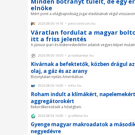
Minden botrányt túlélt, de egy é
elnöke
Miért pont a világbajnokság jogai eladásának végül visszavont 
2026.08.06 14:10 • penzcentrum.hu
Váratlan fordulat a magyar bolt
itt a friss jelentés
A júniusi ipari és kiskereskedelmi adatok vegyes képet mutatna
2026.08.06 16:05 • privatbankar.hu
Kivárnak a befektetők, közben drágul az
olaj, a gáz és az arany
Bizonytalan nyitás Amerikában.
2026.08.06 16:00 • mfor.hu
Roham indult a klímákért, napelemekért
aggregátorokért
Rekordkeresések a hőségben.
2026.08.06 16:00 • profitline.hu
Gyenge magyar makroadatok a másodi
negyedévre