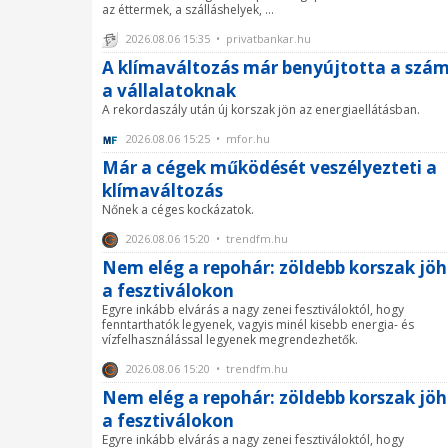
az éttermek, a szálláshelyek, ...
2026.08.06 15:35 • privatbankar.hu
A klímaváltozás már benyújtotta a szám
a vállalatoknak
A rekordaszály után új korszak jön az energiaellátásban.
2026.08.06 15:25 • mfor.hu
Már a cégek működését veszélyezteti a
klímaváltozás
Nőnek a céges kockázatok.
2026.08.06 15:20 • trendfm.hu
Nem elég a repohár: zöldebb korszak jöh
a fesztiválokon
Egyre inkább elvárás a nagy zenei fesztiváloktól, hogy
fenntarthatók legyenek, vagyis minél kisebb energia- és
vízfelhasználással legyenek megrendezhetők.
2026.08.06 15:20 • trendfm.hu
Nem elég a repohár: zöldebb korszak jöh
a fesztiválokon
Egyre inkább elvárás a nagy zenei fesztiváloktól, hogy