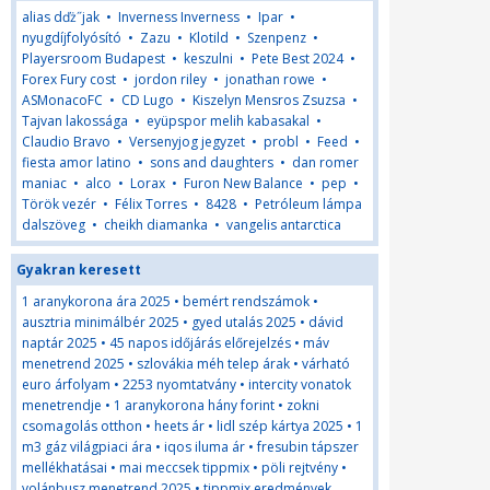
alias dďż˝jak
•
Inverness Inverness
•
Ipar
•
nyugdíjfolyósító
•
Zazu
•
Klotild
•
Szenpenz
•
Playersroom Budapest
•
keszulni
•
Pete Best 2024
•
Forex Fury cost
•
jordon riley
•
jonathan rowe
•
ASMonacoFC
•
CD Lugo
•
Kiszelyn Mensros Zsuzsa
•
Tajvan lakossága
•
eyüpspor melih kabasakal
•
Claudio Bravo
•
Versenyjog jegyzet
•
probl
•
Feed
•
fiesta amor latino
•
sons and daughters
•
dan romer
maniac
•
alco
•
Lorax
•
Furon New Balance
•
pep
•
Török vezér
•
Félix Torres
•
8428
•
Petróleum lámpa
dalszöveg
•
cheikh diamanka
•
vangelis antarctica
Gyakran keresett
1 aranykorona ára 2025
•
bemért rendszámok
•
ausztria minimálbér 2025
•
gyed utalás 2025
•
dávid
naptár 2025
•
45 napos időjárás előrejelzés
•
máv
menetrend 2025
•
szlovákia méh telep árak
•
várható
euro árfolyam
•
2253 nyomtatvány
•
intercity vonatok
menetrendje
•
1 aranykorona hány forint
•
zokni
csomagolás otthon
•
heets ár
•
lidl szép kártya 2025
•
1
m3 gáz világpiaci ára
•
iqos iluma ár
•
fresubin tápszer
mellékhatásai
•
mai meccsek tippmix
•
pöli rejtvény
•
volánbusz menetrend 2025
•
tippmix eredmények