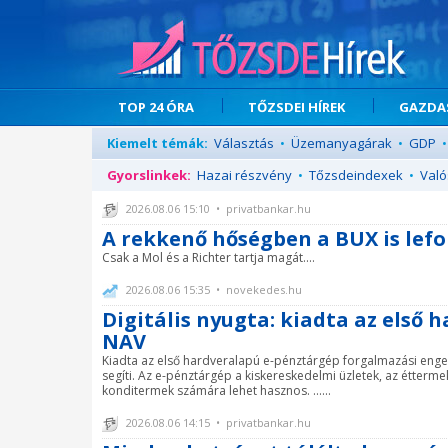
TOP 24 ÓRA
TŐZSDEI HÍREK
GAZDAS
Kiemelt témák:
Választás
•
Üzemanyagárak
•
GDP
•
Gyorslinkek:
Hazai részvény
•
Tőzsdeindexek
•
Való
2026.08.06 15:10 • privatbankar.hu
A rekkenő hőségben a BUX is lefo
Csak a Mol és a Richter tartja magát....
2026.08.06 15:35 • novekedes.hu
Digitális nyugta: kiadta az első
NAV
Kiadta az első hardveralapú e-pénztárgép forgalmazási enged
segíti. Az e-pénztárgép a kiskereskedelmi üzletek, az éttermek
konditermek számára lehet hasznos. ......
2026.08.06 14:15 • privatbankar.hu