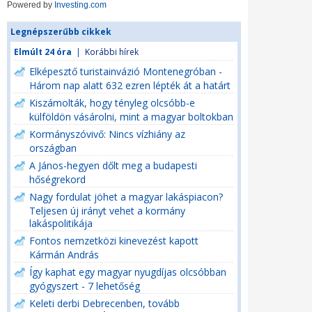
Powered by
Investing.com
Legnépszerűbb cikkek
Elmúlt 24 óra
|
Korábbi hírek
Elképesztő turistainvázió Montenegróban -
Három nap alatt 632 ezren lépték át a határt
Kiszámolták, hogy tényleg olcsóbb-e
külföldön vásárolni, mint a magyar boltokban
Kormányszóvivő: Nincs vízhiány az
országban
A János-hegyen dőlt meg a budapesti
hőségrekord
Nagy fordulat jöhet a magyar lakáspiacon?
Teljesen új irányt vehet a kormány
lakáspolitikája
Fontos nemzetközi kinevezést kapott
Kármán András
Így kaphat egy magyar nyugdíjas olcsóbban
gyógyszert - 7 lehetőség
Keleti derbi Debrecenben, tovább