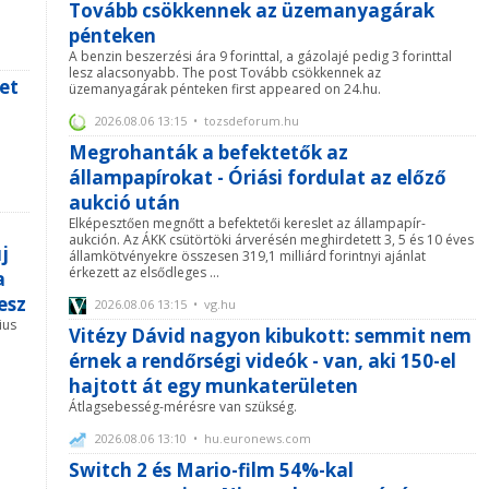
Tovább csökkennek az üzemanyagárak
pénteken
A benzin beszerzési ára 9 forinttal, a gázolajé pedig 3 forinttal
lesz alacsonyabb. The post Tovább csökkennek az
et
üzemanyagárak pénteken first appeared on 24.hu.
2026.08.06 13:15 • tozsdeforum.hu
Megrohanták a befektetők az
állampapírokat - Óriási fordulat az előző
aukció után
Elképesztően megnőtt a befektetői kereslet az állampapír-
aukción. Az ÁKK csütörtöki árverésén meghirdetett 3, 5 és 10 éves
j
államkötvényekre összesen 319,1 milliárd forintnyi ajánlat
érkezett az elsődleges ...
a
esz
2026.08.06 13:15 • vg.hu
ius
Vitézy Dávid nagyon kibukott: semmit nem
érnek a rendőrségi videók - van, aki 150-el
hajtott át egy munkaterületen
Átlagsebesség-mérésre van szükség.
2026.08.06 13:10 • hu.euronews.com
Switch 2 és Mario-film 54%-kal