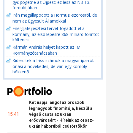
gyűjtögetne az Újpest: ez lesz az NB I 3.
fordulójában
Irán megállapodott a Hormuzi-szorosról, de
nem az Egyesült Államokkal
Energiafejlesztési tervet fogadott el a
kormány, az első lépésre 868 milliárd forintot
költenek
Kármán András helyet kapott az IMF
Kormányzótanácsában
Kiderültek a friss számok a magyar iparról:
óriási a növekedés, de van egy komoly
bökkenő
Két napja lángol az oroszok
legnagyobb finomítója, készül a
15:41
végső csata az ukrán
erődvárosért - Híreink az orosz-
ukrán háborúból csütörtökön