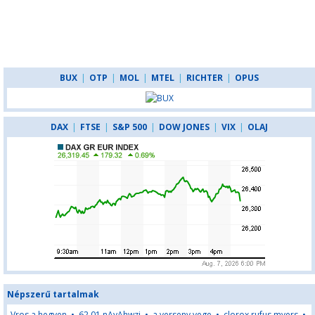
BUX
|
OTP
|
MOL
|
MTEL
|
RICHTER
|
OPUS
DAX
|
FTSE
|
S&P 500
|
DOW JONES
|
VIX
|
OLAJ
Népszerű tartalmak
Vros a hegyen
•
62,01,nAyAhwzj
•
a verseny vege
•
clorox rufus myers
•