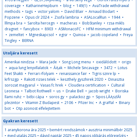
coverage
•
KatharineHepburn
•
blog
•
149(1)
•
AvaTrade withdrawal
methods
•
tags
•
victor yalom
•
David Blair
•
Arnaud Bodart
•
Popzene
•
Opus clr 2024
•
Zsofa lambria
•
ASALocalRun
•
1944
•
lllmpa bra
•
Sarolta hercegn
•
macheras
•
BobStanley
•
rzsa mikls
dragnet
•
fancybox
•
8903
•
ASMonacoFC
•
HFM minimum withdrawal
•
zemeltet
•
Mgneskapcsol
•
egisr
•
Quinoa
•
jacob copeland
•
Freya
Tingley
•
BERNA
Utoljára keresett
Amerikai nindzsa
•
Mara Jade
•
Song Long menu
•
oxidálódott
•
origo
•
aqua lung lenyvllalatok
•
ĂĄak
•
Michele Sincavage
•
3472
•
Lotus
Feet Shakti
•
Ferrari rfolyam
•
renaissance fair
•
Tigris sznre lp
•
krfrszgp
•
Rakott rizses telek
•
keszthely gyszhirek 2020
•
Dinasztia
sorozat magyarul
•
Vasas fc hrek
•
Cloudera certification
•
Cultural
Leonesa
•
Talbot Rothwell
•
us
•
Drake Bell
•
jacob wright
•
Boriska
llami ruhz
•
bébi cápa
•
soros gy
•
palackoz gp
•
Sipos LĂĄszlĂł
plezintor
•
Vitamin Z Budapest
•
2106
•
Pfizer Inc
•
A graffal
•
Binary
bot
•
Otp azonost elfelejtettem
Gyakran keresett
1 aranykorona ára 2025
•
bemért rendszámok
•
ausztria minimálbér 2025
•
gyed utalás 2025
•
dávid naptár 2025
•
45 napos időjárás előrejelzés
•