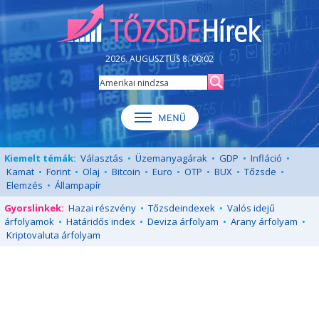
2026. AUGUSZTUS 8. 00:02
Kiemelt témák:
Választás
•
Üzemanyagárak
•
GDP
•
Infláció
•
Kamat
•
Forint
•
Olaj
•
Bitcoin
•
Euro
•
OTP
•
BUX
•
Tőzsde
•
Elemzés
•
Állampapír
Gyorslinkek:
Hazai részvény
•
Tőzsdeindexek
•
Valós idejű
árfolyamok
•
Határidős index
•
Deviza árfolyam
•
Arany árfolyam
•
Kriptovaluta árfolyam