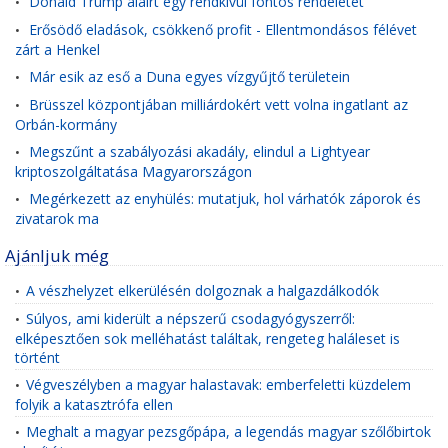
Donald Trump aláírt egy rendkívül fontos rendeletet
•
Erősödő eladások, csökkenő profit - Ellentmondásos félévet
•
zárt a Henkel
Már esik az eső a Duna egyes vízgyűjtő területein
•
Brüsszel központjában milliárdokért vett volna ingatlant az
•
Orbán-kormány
Megszűnt a szabályozási akadály, elindul a Lightyear
•
kriptoszolgáltatása Magyarországon
Megérkezett az enyhülés: mutatjuk, hol várhatók záporok és
•
zivatarok ma
Ajánljuk még
A vészhelyzet elkerülésén dolgoznak a halgazdálkodók
•
Súlyos, ami kiderült a népszerű csodagyógyszerről:
•
elképesztően sok melléhatást találtak, rengeteg haláleset is
történt
Végveszélyben a magyar halastavak: emberfeletti küzdelem
•
folyik a katasztrófa ellen
Meghalt a magyar pezsgőpápa, a legendás magyar szőlőbirtok
•