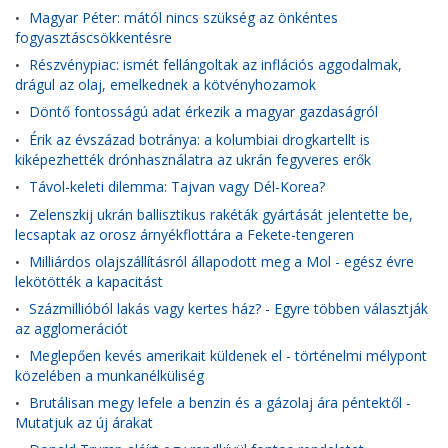
Magyar Péter: mától nincs szükség az önkéntes
•
fogyasztáscsökkentésre
Részvénypiac: ismét fellángoltak az inflációs aggodalmak,
•
drágul az olaj, emelkednek a kötvényhozamok
Döntő fontosságú adat érkezik a magyar gazdaságról
•
Érik az évszázad botránya: a kolumbiai drogkartellt is
•
kiképezhették drónhasználatra az ukrán fegyveres erők
Távol-keleti dilemma: Tajvan vagy Dél-Korea?
•
Zelenszkij ukrán ballisztikus rakéták gyártását jelentette be,
•
lecsaptak az orosz árnyékflottára a Fekete-tengeren
Milliárdos olajszállításról állapodott meg a Mol - egész évre
•
lekötötték a kapacitást
Százmillióból lakás vagy kertes ház? - Egyre többen választják
•
az agglomerációt
Meglepően kevés amerikait küldenek el - történelmi mélypont
•
közelében a munkanélküliség
Brutálisan megy lefele a benzin és a gázolaj ára péntektől -
•
Mutatjuk az új árakat