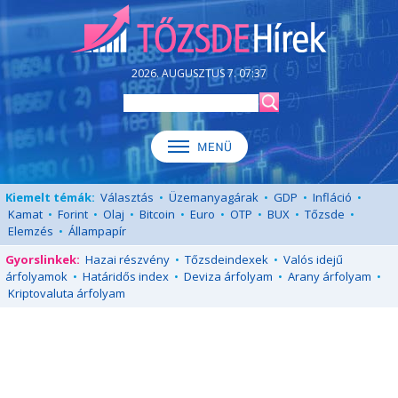
2026. AUGUSZTUS 7. 07:37
Kiemelt témák:
Választás
•
Üzemanyagárak
•
GDP
•
Infláció
•
Kamat
•
Forint
•
Olaj
•
Bitcoin
•
Euro
•
OTP
•
BUX
•
Tőzsde
•
Elemzés
•
Állampapír
Gyorslinkek:
Hazai részvény
•
Tőzsdeindexek
•
Valós idejű
árfolyamok
•
Határidős index
•
Deviza árfolyam
•
Arany árfolyam
•
Kriptovaluta árfolyam