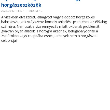
horgászeszközök
2026.06.12. 14:20 • TRENDFM.HU
A vizekben elveszített, elhagyott vagy eldobott horgász- és
halászeszközök világszerte komoly terhelést jelentenek az élővilág
számára. Nemcsak a vízszennyezés miatt okoznak problémát:
gyakran olyan állatok is horogra akadnak, belegabalyodnak a
zsinórokba vagy csapdába esnek, amelyek nem a horgászat
célpontjai.