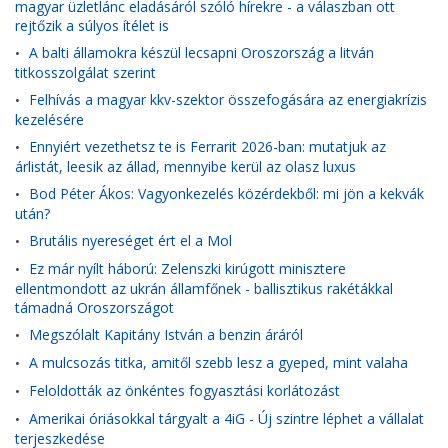
magyar üzletlánc eladásáról szóló hírekre - a válaszban ott
rejtőzik a súlyos ítélet is
A balti államokra készül lecsapni Oroszország a litván
•
titkosszolgálat szerint
Felhívás a magyar kkv-szektor összefogására az energiakrízis
•
kezelésére
Ennyiért vezethetsz te is Ferrarit 2026-ban: mutatjuk az
•
árlistát, leesik az állad, mennyibe kerül az olasz luxus
Bod Péter Ákos: Vagyonkezelés közérdekből: mi jön a kekvák
•
után?
Brutális nyereséget ért el a Mol
•
Ez már nyílt háború: Zelenszki kirúgott minisztere
•
ellentmondott az ukrán államfőnek - ballisztikus rakétákkal
támadná Oroszországot
Megszólalt Kapitány István a benzin áráról
•
A mulcsozás titka, amitől szebb lesz a gyeped, mint valaha
•
Feloldották az önkéntes fogyasztási korlátozást
•
Amerikai óriásokkal tárgyalt a 4iG - Új szintre léphet a vállalat
•
terjeszkedése