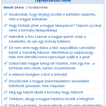
Legnépszerűbb cikkek
Elmúlt 24 óra
|
Korábbi hírek
Kiszámolták, hogy tényleg olcsóbb-e külföldön vásárolni,
mint a magyar boltokban
Nagy fordulat jöhet a magyar lakáspiacon? Teljesen új irányt
vehet a kormány lakáspolitikája
Kiderültek a friss számok a magyar iparról: óriási a
növekedés, de van egy komoly bökkenő
Ezt nem verte nagy dobra a Mol: olajszállítási szerződést
kötött a 'tranzitdíj-háborús' ellenfelével az olajtársaság -
több mint kétmillió tonna nyersolajat szállít le a Janaf
Sokkal több magyar beteg vár műtétre, mint egy éve - a
kórházak nem nőnek, hanem összemennek
A rekkenő hőségben a BUX is lefordult
Visszafordult a magyar kiskereskedelem: kevesebbet
költöttünk júniusban, mint májusban
Még egy helyről elküldi a kormány Nagy Mártont
Térképen, ahogy a magyar határhoz közelít a hidegfont
Elárulta a kormány, hogyan érkezik a 100 ezres iskolakezdési