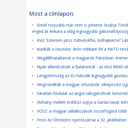
Most a címlapon:
•
Ennél rosszabb már nem is jöhetne: lezárja Törö
enged át Ankara a világ legnagyobb gabonafolyosó
•
Kvíz: Szívesen jársz zsibvásárba, bolhapiacra? L
•
Kiadták a riasztást: drón robbant fel a NATO ter
•
Megállíthatatlanok a magyarok Párizsban: éremes
•
Nyári ellenőrzések a Balatonnál - az első félidő v
•
Lengyelország az EU hatodik legnagyobb gazdasá
•
Megcsinálták a magyar öttusázók: elképesztő iz
•
Váratlan fordulat az angol válogatottnál: lemondo
•
Vízhiány mellett erdőtűz sújtja a Garda-tavat: ké
•
VOSZ: a magyar vállalkozások összefogása több m
•
Friss! Az Ötöslottó nyerőszámai a 32. játékhéten