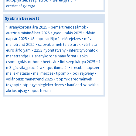
autoplya sebessghatrok
•
Berettyjfalu
•
eredetiségvizsga
Gyakran keresett
1 aranykorona ára 2025
•
bemért rendszámok
•
ausztria minimálbér 2025
•
gyed utalás 2025
•
dávid
naptár 2025
•
45 napos időjárás előrejelzés
•
máv
menetrend 2025
•
szlovákia méh telep árak
•
várható
euro árfolyam
•
2253 nyomtatvány
•
intercity vonatok
menetrendje
•
1 aranykorona hány forint
•
zokni
csomagolás otthon
•
heets ár
•
lidl szép kártya 2025
•
1
m3 gáz világpiaci ára
•
iqos iluma ár
•
fresubin tápszer
mellékhatásai
•
mai meccsek tippmix
•
pöli rejtvény
•
volánbusz menetrend 2025
•
tippmix eredmények
tegnapi
•
otp egyenleglekérdezés
•
kaufland szlovákia
akciós újság
•
opus forum