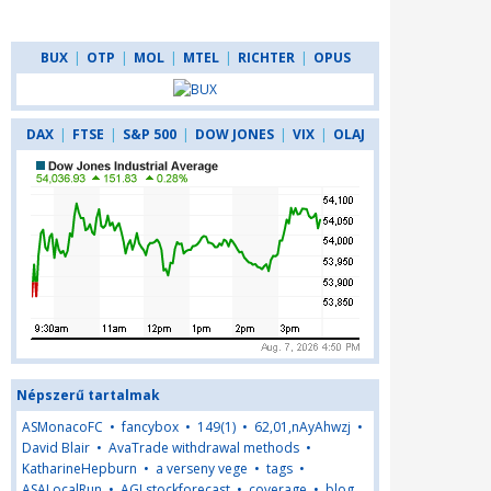
BUX
|
OTP
|
MOL
|
MTEL
|
RICHTER
|
OPUS
DAX
|
FTSE
|
S&P 500
|
DOW JONES
|
VIX
|
OLAJ
Népszerű tartalmak
ASMonacoFC
•
fancybox
•
149(1)
•
62,01,nAyAhwzj
•
David Blair
•
AvaTrade withdrawal methods
•
KatharineHepburn
•
a verseny vege
•
tags
•
ASALocalRun
•
AGLstockforecast
•
coverage
•
blog