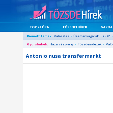
TOP 24 ÓRA
TŐZSDEI HÍREK
GAZDAS
Kiemelt témák:
Választás
•
Üzemanyagárak
•
GDP
•
Gyorslinkek:
Hazai részvény
•
Tőzsdeindexek
•
Való
Antonio nusa transfermarkt