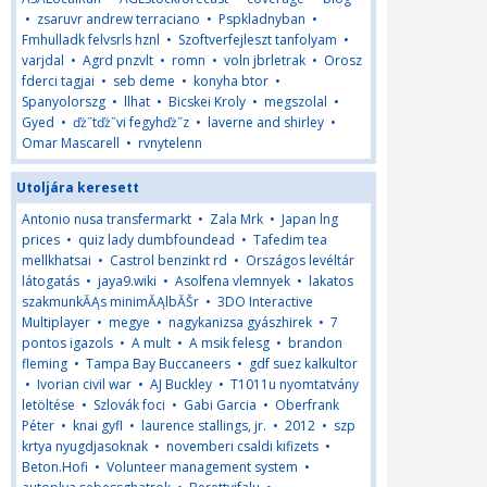
•
zsaruvr andrew terraciano
•
Pspkladnyban
•
Fmhulladk felvsrls hznl
•
Szoftverfejleszt tanfolyam
•
varjdal
•
Agrd pnzvlt
•
romn
•
voln jbrletrak
•
Orosz
fderci tagjai
•
seb deme
•
konyha btor
•
Spanyolorszg
•
llhat
•
Bicskei Kroly
•
megszolal
•
Gyed
•
ďż˝tďż˝vi fegyhďż˝z
•
laverne and shirley
•
Omar Mascarell
•
rvnytelenn
Utoljára keresett
Antonio nusa transfermarkt
•
Zala Mrk
•
Japan lng
prices
•
quiz lady dumbfoundead
•
Tafedim tea
mellkhatsai
•
Castrol benzinkt rd
•
Országos levéltár
látogatás
•
jaya9.wiki
•
Asolfena vlemnyek
•
lakatos
szakmunkĂĄs minimĂĄlbĂŠr
•
3DO Interactive
Multiplayer
•
megye
•
nagykanizsa gyászhirek
•
7
pontos igazols
•
A mult
•
A msik felesg
•
brandon
fleming
•
Tampa Bay Buccaneers
•
gdf suez kalkultor
•
Ivorian civil war
•
AJ Buckley
•
T1011u nyomtatvány
letöltése
•
Szlovák foci
•
Gabi Garcia
•
Oberfrank
Péter
•
knai gyfl
•
laurence stallings, jr.
•
2012
•
szp
krtya nyugdjasoknak
•
novemberi csaldi kifizets
•
Beton.Hofi
•
Volunteer management system
•