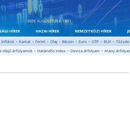
2026. AUGUSZTUS 8. 19:51
ÁGI HÍREK
HAZAI HÍREK
NEMZETKÖZI HÍREK
J
Infláció
•
Kamat
•
Forint
•
Olaj
•
Bitcoin
•
Euro
•
OTP
•
BUX
•
Tőzsde
s idejű árfolyamok
•
Határidős index
•
Deviza árfolyam
•
Arany árfolya