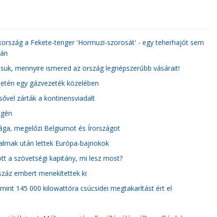
kország a Fekete-tenger 'Hormuzi-szorosát' - egy teherhajót sem
ján
ássuk, mennyire ismered az ország legnépszerűbb vásárait!
ületén egy gázvezeték közelében
ővel zárták a kontinensviadalt
égén
ga, megelőzi Belgiumot és Írországot
galmak után lettek Európa-bajnokok
tt a szövetségi kapitány, mi lesz most?
tszáz embert menekítettek ki
int 145 000 kilowattóra csúcsidei megtakarítást ért el