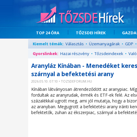
TOP 24 ÓRA
TŐZSDEI HÍREK
GAZDAS
Kiemelt témák:
Választás
•
Üzemanyagárak
•
GDP
•
Gyorslinkek:
Hazai részvény
•
Tőzsdeindexek
•
Való
Aranyláz Kínában - Menedéket keresn
szárnyal a befektetési arany
2026.05.10. 07:10 • TOZSDEFORUM.HU
Kínában látványosan átrendeződött az aranypiac. Míg 
fordultak az aranyrudak, érmék és ETF-ek felé. Az e
százalékkal ugrott meg, ami jól mutatja, hogy a biz
az aranyban. Megugrott a befektetési arany iránti ke
befektetők, zuhan az ékszerpiac, szárnyal a befektet