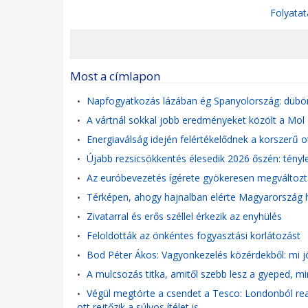
Folyatat
Most a címlapon
Napfogyatkozás lázában ég Spanyolország: dübör
•
A vártnál sokkal jobb eredményeket közölt a Mol
•
Energiaválság idején felértékelődnek a korszerű o
•
Újabb rezsicsökkentés élesedik 2026 őszén: tényle
•
Az euróbevezetés ígérete gyökeresen megváltozta
•
Térképen, ahogy hajnalban elérte Magyarország h
•
Zivatarral és erős széllel érkezik az enyhülés
•
Feloldották az önkéntes fogyasztási korlátozást
•
Bod Péter Ákos: Vagyonkezelés közérdekből: mi j
•
A mulcsozás titka, amitől szebb lesz a gyeped, mi
•
Végül megtörte a csendet a Tesco: Londonból reag
•
ott rejtőzik a súlyos ítélet is