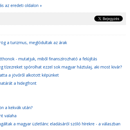
ás az eredeti oldalon »
ög a turizmus, meglódultak az árak
tthonok - mutatjuk, miből finanszírozható a felújítás
g tízezreket spórolhat ezzel sok magyar háztulaj, aki most kivár?
tta a jövőről alkotott képünket
atárát a hidegfront
ön a kekvák után?
nt valaha
áltak a magyar üzletlánc eladásáról szóló hírekre - a válaszban