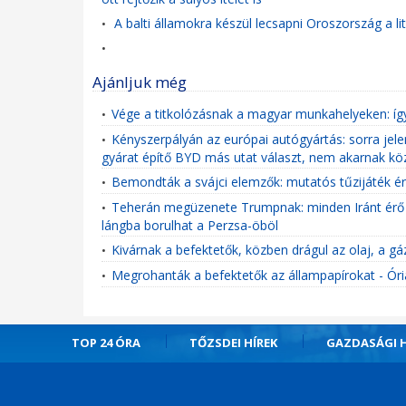
A balti államokra készül lecsapni Oroszország a lit
•
•
Ajánljuk még
Vége a titkolózásnak a magyar munkahelyeken: íg
•
Kényszerpályán az európai autógyártás: sorra jel
•
gyárat építő BYD más utat választ, nem akarnak k
Bemondták a svájci elemzők: mutatós tűzijáték ér
•
Teherán megüzenete Trumpnak: minden Iránt érő c
•
lángba borulhat a Perzsa-öböl
Kivárnak a befektetők, közben drágul az olaj, a gá
•
Megrohanták a befektetők az állampapírokat - Óriá
•
TOP 24 ÓRA
TŐZSDEI HÍREK
GAZDASÁGI H