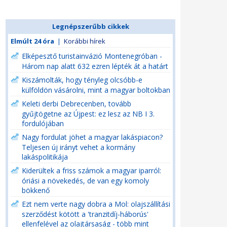
Legnépszerűbb cikkek
Elmúlt 24 óra
|
Korábbi hírek
Elképesztő turistainvázió Montenegróban -
Három nap alatt 632 ezren lépték át a határt
Kiszámolták, hogy tényleg olcsóbb-e
külföldön vásárolni, mint a magyar boltokban
Keleti derbi Debrecenben, tovább
gyűjtögetne az Újpest: ez lesz az NB I 3.
fordulójában
Nagy fordulat jöhet a magyar lakáspiacon?
Teljesen új irányt vehet a kormány
lakáspolitikája
Kiderültek a friss számok a magyar iparról:
óriási a növekedés, de van egy komoly
bökkenő
Ezt nem verte nagy dobra a Mol: olajszállítási
szerződést kötött a 'tranzitdíj-háborús'
ellenfelével az olajtársaság - több mint