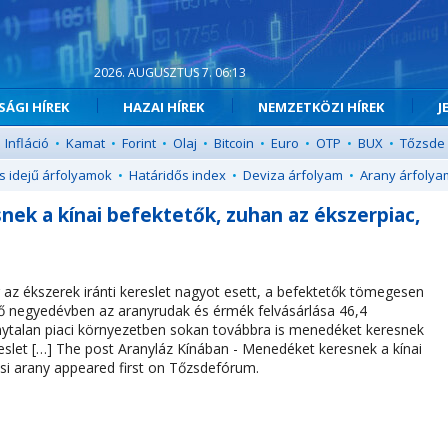
2026. AUGUSZTUS 7. 06:13
ÁGI HÍREK
HAZAI HÍREK
NEMZETKÖZI HÍREK
J
Infláció
•
Kamat
•
Forint
•
Olaj
•
Bitcoin
•
Euro
•
OTP
•
BUX
•
Tőzsde
s idejű árfolyamok
•
Határidős index
•
Deviza árfolyam
•
Arany árfolya
ek a kínai befektetők, zuhan az ékszerpiac,
az ékszerek iránti kereslet nagyot esett, a befektetők tömegesen
lső negyedévben az aranyrudak és érmék felvásárlása 46,4
onytalan piaci környezetben sokan továbbra is menedéket keresnek
reslet […] The post Aranyláz Kínában - Menedéket keresnek a kínai
ési arany appeared first on Tőzsdefórum.