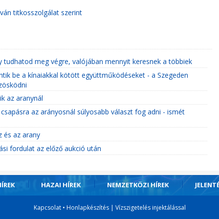
ván titkosszolgálat szerint
y tudhatod meg végre, valójában mennyit keresnek a többiek
entik be a kínaiakkal kötött együttműködéseket - a Szegeden
özösködni
ik az aranynál
sapásra az arányosnál súlyosabb választ fog adni - ismét
z és az arany
si fordulat az előző aukció után
ÍREK
HAZAI HÍREK
NEMZETKÖZI HÍREK
JELENT
Kapcsolat
•
Honlapkészítés
|
Vízszigetelés injektálással