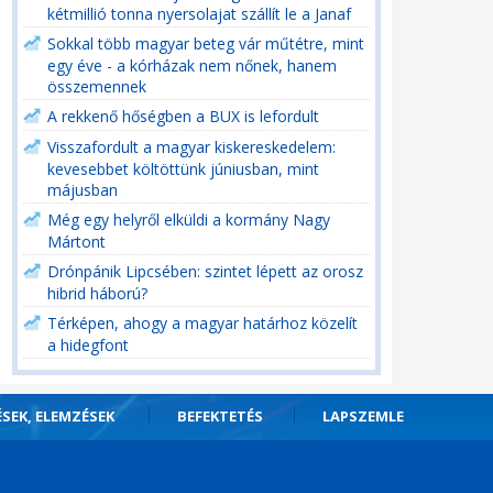
kétmillió tonna nyersolajat szállít le a Janaf
Sokkal több magyar beteg vár műtétre, mint
egy éve - a kórházak nem nőnek, hanem
összemennek
A rekkenő hőségben a BUX is lefordult
Visszafordult a magyar kiskereskedelem:
kevesebbet költöttünk júniusban, mint
májusban
Még egy helyről elküldi a kormány Nagy
Mártont
Drónpánik Lipcsében: szintet lépett az orosz
hibrid háború?
Térképen, ahogy a magyar határhoz közelít
a hidegfont
ÉSEK, ELEMZÉSEK
BEFEKTETÉS
LAPSZEMLE