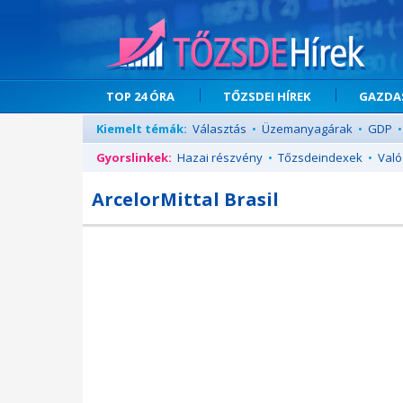
TOP 24 ÓRA
TŐZSDEI HÍREK
GAZDAS
Kiemelt témák:
Választás
•
Üzemanyagárak
•
GDP
•
Gyorslinkek:
Hazai részvény
•
Tőzsdeindexek
•
Való
ArcelorMittal Brasil