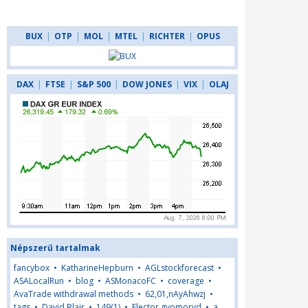
BUX
|
OTP
|
MOL
|
MTEL
|
RICHTER
|
OPUS
DAX
|
FTSE
|
S&P 500
|
DOW JONES
|
VIX
|
OLAJ
Népszerű tartalmak
fancybox
•
KatharineHepburn
•
AGLstockforecast
•
ASALocalRun
•
blog
•
ASMonacoFC
•
coverage
•
AvaTrade withdrawal methods
•
62,01,nAyAhwzj
•
tags
•
David Blair
•
149(1)
•
Flector gyomorvd
•
a