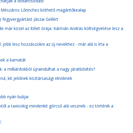
íthatják a dollárosodást
ak a Mészáros Lőrinchez köthető magántőkealap
 fegyvergyártást Jászai Gellért
 már közel az ítélet órája: Kármán András költségvetése lesz a
jobb lesz hozzászokni az új nevekhez - már alá is írta a
inek a kamatát
 a milliárdokból újraindulhat a nagy járatbővítés?
ül, kit jelölnek köztársasági elnöknek
b nyári bulijai
ktől a taxisokig mindenkit górcső alá vesznek - ez történik a
c