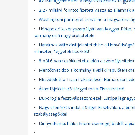
•
Az IMF figyelmeztet: a helyi stabilcoinok felgyors
•
2,27 milliárd forintot fizetett vissza az államn
•
Washingtoni partnerrel erősítené a magyarországi
•
Hónapok óta kényszerpályán van Magyar Péter, de
kormány első nagy próbatétele
•
Hatalmas változást jelentetek be a Honvédségnél: 
miniszter, 'legyetek büszkék!'
•
8-ból 6 bank csökkentette idén a személyi hitele
•
Mentőövet dob a kormány a vidéki repülőtereknek:
•
Elkezdődött a Tisza frakcióülése: Hamarosan kider
•
Államfőjelöltekről tárgyal ma a Tisza-frakció
•
Dübörög a fesztiválszezon: ezek Európa legnagyob
•
Nagy ellenőrzés indul a Sziget Fesztiválon: a büfé
szabályszegőkkel
•
Dinnyedráma: hiába finom csemege, bedőlt a pia
•