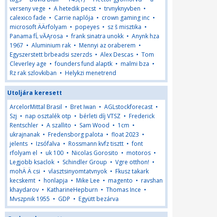
verseny vege
•
A hetedik pecst
•
trvnyknyvben
•
calexico fade
•
Carrie naplója
•
crown gaming inc
•
microsoft ÄÄrfolyam
•
popeyes
•
sz š misztika
•
Panama fĹ vĂĄrosa
•
frank sinatra unokk
•
Anynk hza
1967
•
Aluminium rak
•
Mennyi az oraberem
•
Egyszerstett brbeadsi szerzds
•
Alex Descas
•
Tom
Cleverley age
•
founders fund alaptk
•
malmi bza
•
Rz rak szlovkiban
•
Helykzi menetrend
Utoljára keresett
ArcelorMittal Brasil
•
Bret Iwan
•
AGLstockforecast
•
Szj
•
nap osztalék otp
•
bérleti díj VTSZ
•
Frederick
Rentschler
•
A szallito
•
Sam Wood
•
1cm
•
ukrajnanak
•
Fredensborg palota
•
float 2023
•
jelents
•
Izsófalva
•
Rossmann kvfz tisztt
•
font
rfolyam el
•
uk 100
•
Nicolas Gorosito
•
motoros
•
Legjobb ksaclok
•
Schindler Group
•
Vgre otthon!
•
mohÄ Ä csi
•
vlasztsinyomtatvnyok
•
Fkusz takark
kecskemt
•
honlapja
•
Mike Lee
•
magento
•
ravshan
khaydarov
•
KatharineHepburn
•
Thomas Ince
•
Mvszpnik 1955
•
GDP
•
Együtt bezárva