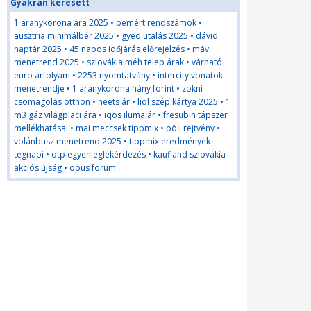
Gyakran keresett
1 aranykorona ára 2025
•
bemért rendszámok
•
ausztria minimálbér 2025
•
gyed utalás 2025
•
dávid
naptár 2025
•
45 napos időjárás előrejelzés
•
máv
menetrend 2025
•
szlovákia méh telep árak
•
várható
euro árfolyam
•
2253 nyomtatvány
•
intercity vonatok
menetrendje
•
1 aranykorona hány forint
•
zokni
csomagolás otthon
•
heets ár
•
lidl szép kártya 2025
•
1
m3 gáz világpiaci ára
•
iqos iluma ár
•
fresubin tápszer
mellékhatásai
•
mai meccsek tippmix
•
pöli rejtvény
•
volánbusz menetrend 2025
•
tippmix eredmények
tegnapi
•
otp egyenleglekérdezés
•
kaufland szlovákia
akciós újság
•
opus forum