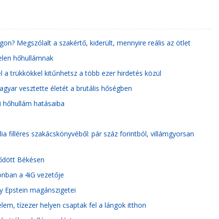
n? Megszólalt a szakértő, kiderült, mennyire reális az ötlet
telen hőhullámnak
 a trükkökkel kitűnhetsz a több ezer hirdetés közül
magyar vesztette életét a brutális hőségben
i hőhullám hatásaiba
a filléres szakácskönyvéből: pár száz forintból, villámgyorsan
dődött Békésen
onban a 4iG vezetője
ey Epstein magánszigetei
lem, tízezer helyen csaptak fel a lángok itthon