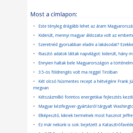
Most a címlapon:
•
Este tényleg drágább lehet az áram Magyarországo
•
Kiderült, mennyi magyar áldozata volt az ember
•
Szeretnéd gyorsabban eladni a lakásodat? Ezekkel
•
Riasztó adatok láttak napvilágot: kiderült, hány 
•
Ennyien haltak bele Magyarországon a történelm
•
3.5-ös földrengés volt ma reggel Tirolban
•
Két olcsó húsmentes recept a hétvégére Frank Júli
megvan
•
Kétszázmillió forintos energetikai fejlesztés kez
•
Magyar kézifegyver-gyártásról tárgyalt Washingt
•
Elképesztő, kiknek termelnek most hasznot Jeffr
•
Ez már nekünk is sok: bejelzett a Katasztrófavéde