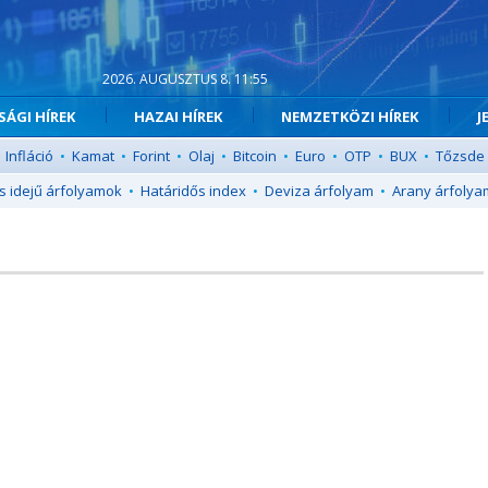
2026. AUGUSZTUS 8. 11:55
ÁGI HÍREK
HAZAI HÍREK
NEMZETKÖZI HÍREK
J
Infláció
•
Kamat
•
Forint
•
Olaj
•
Bitcoin
•
Euro
•
OTP
•
BUX
•
Tőzsde
s idejű árfolyamok
•
Határidős index
•
Deviza árfolyam
•
Arany árfolya