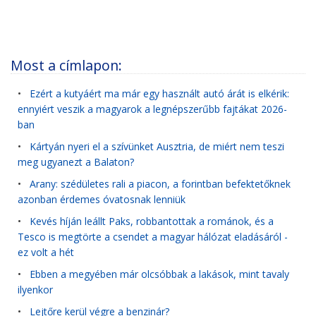
Most a címlapon:
•
Ezért a kutyáért ma már egy használt autó árát is elkérik:
ennyiért veszik a magyarok a legnépszerűbb fajtákat 2026-
ban
•
Kártyán nyeri el a szívünket Ausztria, de miért nem teszi
meg ugyanezt a Balaton?
•
Arany: szédületes rali a piacon, a forintban befektetőknek
azonban érdemes óvatosnak lenniük
•
Kevés híján leállt Paks, robbantottak a románok, és a
Tesco is megtörte a csendet a magyar hálózat eladásáról -
ez volt a hét
•
Ebben a megyében már olcsóbbak a lakások, mint tavaly
ilyenkor
•
Lejtőre kerül végre a benzinár?