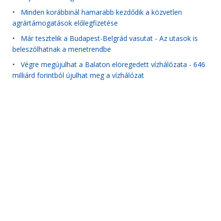
•
Minden korábbinál hamarabb kezdődik a közvetlen
agrártámogatások előlegfizetése
•
Már tesztelik a Budapest-Belgrád vasutat - Az utasok is
beleszólhatnak a menetrendbe
•
Végre megújulhat a Balaton elöregedett vízhálózata - 646
milliárd forintból újulhat meg a vízhálózat