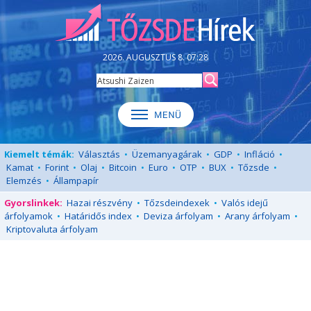
2026. AUGUSZTUS 8. 07:28
Kiemelt témák:
Választás
•
Üzemanyagárak
•
GDP
•
Infláció
•
Kamat
•
Forint
•
Olaj
•
Bitcoin
•
Euro
•
OTP
•
BUX
•
Tőzsde
•
Elemzés
•
Állampapír
Gyorslinkek:
Hazai részvény
•
Tőzsdeindexek
•
Valós idejű
árfolyamok
•
Határidős index
•
Deviza árfolyam
•
Arany árfolyam
•
Kriptovaluta árfolyam