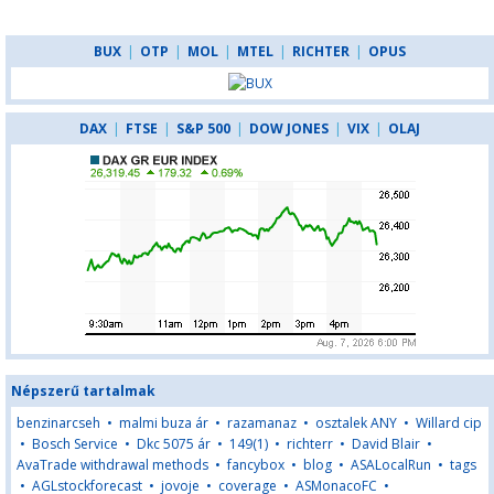
BUX
|
OTP
|
MOL
|
MTEL
|
RICHTER
|
OPUS
DAX
|
FTSE
|
S&P 500
|
DOW JONES
|
VIX
|
OLAJ
Népszerű tartalmak
benzinarcseh
•
malmi buza ár
•
razamanaz
•
osztalek ANY
•
Willard cip
•
Bosch Service
•
Dkc 5075 ár
•
149(1)
•
richterr
•
David Blair
•
AvaTrade withdrawal methods
•
fancybox
•
blog
•
ASALocalRun
•
tags
•
AGLstockforecast
•
jovoje
•
coverage
•
ASMonacoFC
•