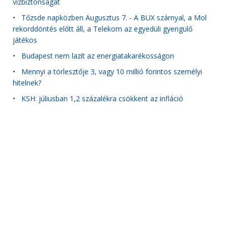
vízbiztonságát
•
Tőzsde napközben Augusztus 7. - A BUX szárnyal, a Mol
rekorddöntés előtt áll, a Telekom az egyedüli gyengülő
játékos
•
Budapest nem lazít az energiatakarékosságon
•
Mennyi a törlesztője 3, vagy 10 millió forintos személyi
hitelnek?
•
KSH: júliusban 1,2 százalékra csökkent az infláció