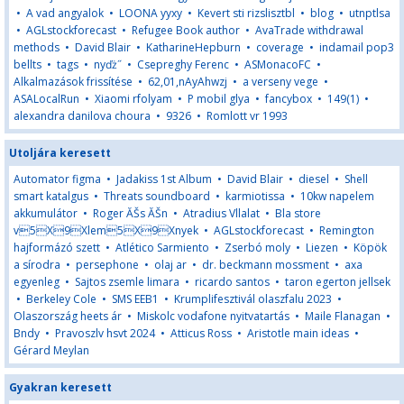
•
A vad angyalok
•
LOONA yyxy
•
Kevert sti rizslisztbl
•
blog
•
utnptlsa
•
AGLstockforecast
•
Refugee Book author
•
AvaTrade withdrawal
methods
•
David Blair
•
KatharineHepburn
•
coverage
•
indamail pop3
bellts
•
tags
•
nyďż˝
•
Csepreghy Ferenc
•
ASMonacoFC
•
Alkalmazások frissítése
•
62,01,nAyAhwzj
•
a verseny vege
•
ASALocalRun
•
Xiaomi rfolyam
•
P mobil glya
•
fancybox
•
149(1)
•
alexandra danilova choura
•
9326
•
Romlott vr 1993
Utoljára keresett
Automator figma
•
Jadakiss 1st Album
•
David Blair
•
diesel
•
Shell
smart katalgus
•
Threats soundboard
•
karmiotissa
•
10kw napelem
akkumulátor
•
Roger ĂŠs ĂŠn
•
Atradius Vllalat
•
Bla store
v5X9Xlem5X9Xnyek
•
AGLstockforecast
•
Remington
hajformázó szett
•
Atlético Sarmiento
•
Zserbó moly
•
Liezen
•
Köpök
a sírodra
•
persephone
•
olaj ar
•
dr. beckmann mossment
•
axa
egyenleg
•
Sajtos zsemle limara
•
ricardo santos
•
taron egerton jellsek
•
Berkeley Cole
•
SMS EEB1
•
Krumplifesztivál olaszfalu 2023
•
Olaszország heets ár
•
Miskolc vodafone nyitvatartás
•
Maile Flanagan
•
Bndy
•
Pravoszlv hsvt 2024
•
Atticus Ross
•
Aristotle main ideas
•
Gérard Meylan
Gyakran keresett