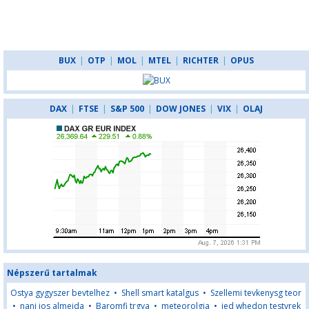
BUX
|
OTP
|
MOL
|
MTEL
|
RICHTER
|
OPUS
DAX
|
FTSE
|
S&P 500
|
DOW JONES
|
VIX
|
OLAJ
Népszerű tartalmak
Ostya gygyszer bevtelhez
•
Shell smart katalgus
•
Szellemi tevkenysg teor
•
nani jos almeida
•
Baromfi trgya
•
meteorolgia
•
jed whedon testvrek