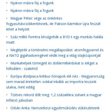
•
Nyáron másra fáj a fogunk
•
Nyáron másra fáj a fogunk
•
Magyar Péter: vége az önkéntes
fogyasztáscsökkentésnek, de Pakson bármikor újra feszült
lehet a helyzet
•
Száz millió forintra bírságolták a BYD-t egy munkás halála
miatt
•
Meglépték a történelmi megállapodást: atomfegyverrel és
a NATO gigahadseregével védik meg a világ olajközpontját
•
Munkahelyek tömegeit és dollármilliárdokat is eléget a
hőhullám - szakértő
•
Európa dízelpiaca kritikus hónapok elé néz - Magyarország
sem marad érintetlen: sokkal inkább az importra leszünk
utalva, mint eddig
•
Tízéves rekord dőlt meg: 1,2 százalékra zuhant a magyar
infláció júliusban
•
Orbán Anita: Nemzetközi együttműködés vízkészleteink