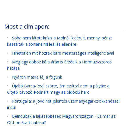
Most a címlapon:
•
Soha nem látott krízis a Molnál: kiderült, mennyi pénzt
kaszáltak a történelmi leállás ellenére
•
Hihetetlen mit hoztak létre mesterséges intelligenciával
•
Még egy doboz kóla árán is érződik a Hormuzi-szoros
hatása
•
Nyáron másra fáj a fogunk
•
Újabb Barca-Real csörte, ám ezúttal nem a pályán: a
Citytől távozó Rodriért megy az öldöklő harc
•
Portugália: a jövő hét jelentős üzemanyagár-csökkenéssel
indul
•
Beindultak a lakásépítések Magyarországon - Ez már az
Otthon Start hatása?