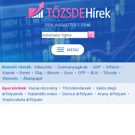
2026. AUGUSZTUS 7. 13:46
Kiemelt témák:
Választás
•
Üzemanyagárak
•
GDP
•
Infláció
•
Kamat
•
Forint
•
Olaj
•
Bitcoin
•
Euro
•
OTP
•
BUX
•
Tőzsde
•
Elemzés
•
Állampapír
Gyorslinkek:
Hazai részvény
•
Tőzsdeindexek
•
Valós idejű
árfolyamok
•
Határidős index
•
Deviza árfolyam
•
Arany árfolyam
•
Kriptovaluta árfolyam