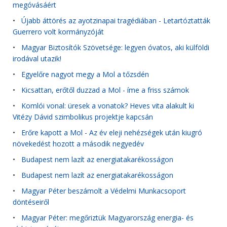
megóvásáért
•
Újabb áttörés az ayotzinapai tragédiában - Letartóztatták
Guerrero volt kormányzóját
•
Magyar Biztosítók Szövetsége: legyen óvatos, aki külföldi
irodával utazik!
•
Egyelőre nagyot megy a Mol a tőzsdén
•
Kicsattan, erőtől duzzad a Mol - íme a friss számok
•
Komlói vonal: üresek a vonatok? Heves vita alakult ki
Vitézy Dávid szimbolikus projektje kapcsán
•
Erőre kapott a Mol - Az év eleji nehézségek után kiugró
növekedést hozott a második negyedév
•
Budapest nem lazít az energiatakarékosságon
•
Budapest nem lazít az energiatakarékosságon
•
Magyar Péter beszámolt a Védelmi Munkacsoport
döntéseiről
•
Magyar Péter: megőriztük Magyarország energia- és