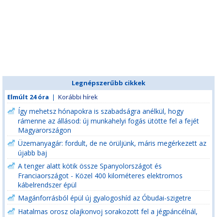
Legnépszerűbb cikkek
Elmúlt 24 óra
|
Korábbi hírek
Így mehetsz hónapokra is szabadságra anélkül, hogy
rámenne az állásod: új munkahelyi fogás ütötte fel a fejét
Magyarországon
Üzemanyagár: fordult, de ne örüljünk, máris megérkezett az
újabb baj
A tenger alatt kötik össze Spanyolországot és
Franciaországot - Közel 400 kilométeres elektromos
kábelrendszer épül
Magánforrásból épül új gyalogoshíd az Óbudai-szigetre
Hatalmas orosz olajkonvoj sorakozott fel a jégpáncélnál,