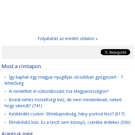
Folyatatás az eredeti oldalon »
Most a címlapon
Így kaphat egy magyar nyugdíjas olcsóbban gyógyszert - 7
•
lehetőség
Ki rendelhet el vízkorlátozást ma Magyarországon?
•
Brutál nehéz műveltségi kvíz, de nem mindenkinek, neked
•
hogy sikerült? (741)
Kvízkérdés csokor: Elmebajnokság, hány pontod lesz? (617)
•
Elmebővítő kvíz: Ez a teszt sem könnyű, cserébe érdekes (590)
•
Ajánljuk még