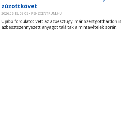
zúzottkövet
2026.05.15. 08:05 • PENZCENTRUM.HU
Újabb fordulatot vett az azbesztügy: már Szentgotthárdon is
azbesztszennyezett anyagot találtak a mintavételek során.