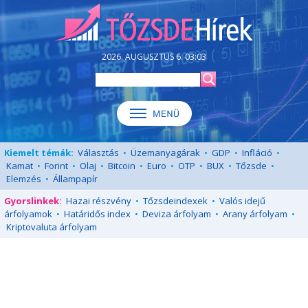
2026. AUGUSZTUS 6. 03:03
Kiemelt témák:
Választás
•
Üzemanyagárak
•
GDP
•
Infláció
•
Kamat
•
Forint
•
Olaj
•
Bitcoin
•
Euro
•
OTP
•
BUX
•
Tőzsde
•
Elemzés
•
Állampapír
Gyorslinkek:
Hazai részvény
•
Tőzsdeindexek
•
Valós idejű
árfolyamok
•
Határidős index
•
Deviza árfolyam
•
Arany árfolyam
•
Kriptovaluta árfolyam