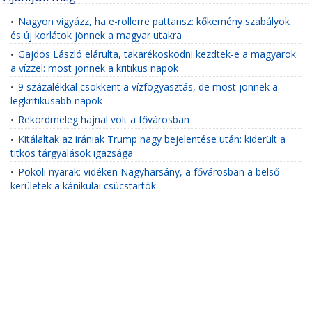
Nagyon vigyázz, ha e-rollerre pattansz: kőkemény szabályok
•
és új korlátok jönnek a magyar utakra
Gajdos László elárulta, takarékoskodni kezdtek-e a magyarok
•
a vízzel: most jönnek a kritikus napok
9 százalékkal csökkent a vízfogyasztás, de most jönnek a
•
legkritikusabb napok
Rekordmeleg hajnal volt a fővárosban
•
Kitálaltak az irániak Trump nagy bejelentése után: kiderült a
•
titkos tárgyalások igazsága
Pokoli nyarak: vidéken Nagyharsány, a fővárosban a belső
•
kerületek a kánikulai csúcstartók