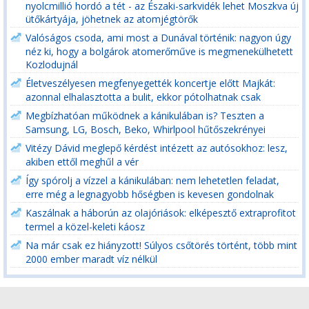
nyolcmillió hordó a tét - az Északi-sarkvidék lehet Moszkva új
ütőkártyája, jöhetnek az atomjégtörők
Valóságos csoda, ami most a Dunával történik: nagyon úgy
néz ki, hogy a bolgárok atomerőműve is megmenekülhetett
Kozlodujnál
Életveszélyesen megfenyegették koncertje előtt Majkát:
azonnal elhalasztotta a bulit, ekkor pótolhatnak csak
Megbízhatóan működnek a kánikulában is? Teszten a
Samsung, LG, Bosch, Beko, Whirlpool hűtőszekrényei
Vitézy Dávid meglepő kérdést intézett az autósokhoz: lesz,
akiben ettől meghűl a vér
Így spórolj a vízzel a kánikulában: nem lehetetlen feladat,
erre még a legnagyobb hőségben is kevesen gondolnak
Kaszálnak a háborún az olajóriások: elképesztő extraprofitot
termel a közel-keleti káosz
Na már csak ez hiányzott! Súlyos csőtörés történt, több mint
2000 ember maradt víz nélkül