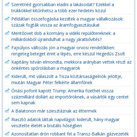
Szeretnéd gyorsabban eladni a lakásodat? Ezekkel a
trükkökkel kitűnhetsz a több ezer hirdetés közül
Példátlan összefogásba kezdtek a magyar vállalkozások:
százak fogták vissza az áramfogyasztásukat
Mentőövet dob a kormány a vidéki repülőtereknek: a
milliárdokból újraindulhat a nagy járatbővítés?
Fajsúlyos változás jön a magyar orvosi rendelőkben:
rengeteg beteget érint a lépés, erre készül Hegedűs Zsolt
Kapitány István elmondta, mekkora arányban vettek részt az
önkéntes spórolásban a magyarok
Kiderült, mit válaszolt a Tisza köztársaságielnök-jelöltje,
miután Magyar Péter felkérte államfőnek
Óriási pofont kapott Trump: Amerika fizethet vissza
százmilliárd dollárt az importőröknek, a vásárlók egy centet
sem kapnak
A Balatonon már sziesztáznak az éttermek
Riasztó adatok láttak napvilágot: kiderült, hány magyar
vesztette életét a brutális hőségben
Azonosítatlan drón robbant fel a Transz-Balkán gázvezeték