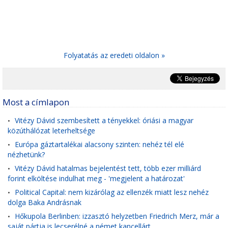
Folyatatás az eredeti oldalon »
Most a címlapon
Vitézy Dávid szembesített a tényekkel: óriási a magyar
•
közúthálózat leterheltsége
Európa gáztartalékai alacsony szinten: nehéz tél elé
•
nézhetünk?
Vitézy Dávid hatalmas bejelentést tett, több ezer milliárd
•
forint elköltése indulhat meg - 'megjelent a határozat'
Political Capital: nem kizárólag az ellenzék miatt lesz nehéz
•
dolga Baka Andrásnak
Hőkupola Berlinben: izzasztó helyzetben Friedrich Merz, már a
•
saját pártja is lecserélné a német kancellárt