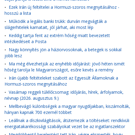
Ezek Irán új feltételei a Hormuzi-szoros megnyitásához -
•
hosszú a lista
Működik a legális banki trükk: durván megvágták a
•
slágerhitelek kamatait, jól járhat, aki most lép
Keddig tartja fent az extrém hőség miatt bevezetett
•
intézkedéseit a Posta
Nagy könnyítés jön a háziorvosoknak, a betegek is sokkal
•
jobb lesz
Ma még élvezhetjük az enyhébb időjárást: jövő héten ismét
•
hőség tarolja le Magyarországot, esőre kevés a remény
Irán újabb feltételeket szabott az Egyesült Államoknak a
•
Hormuzi-szoros megnyitásához
Vasárnap reggeli túlélőcsomag: időjárás, hírek, árfolyamok,
•
névnap (2026. augusztus 9.)
Mellbevágó különbségek a magyar nyugdíjakban, kiszámolták,
•
hányan kapnak 700 ezernél többet
Leállnak a díszkivilágítások, átütemezik a töltéseket: rendkívüli
•
energiatakarékossági szabályokat vezet be az ingatlanszektor
Megdöbbentő bejelentést tett Irán, végre elismerték, hogy
•