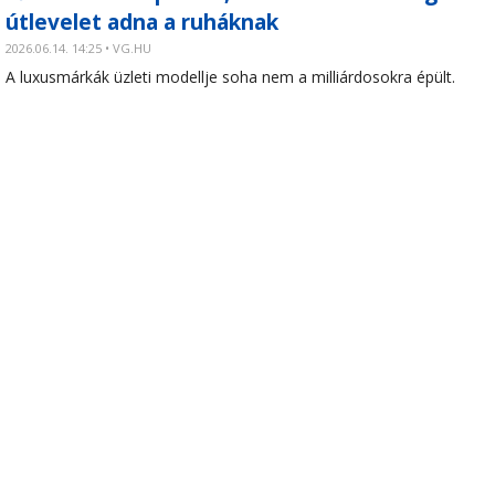
útlevelet adna a ruháknak
2026.06.14. 14:25 • VG.HU
A luxusmárkák üzleti modellje soha nem a milliárdosokra épült.