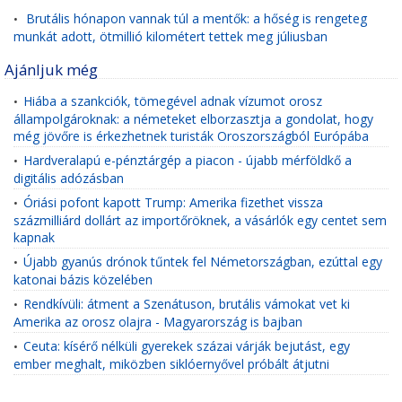
Brutális hónapon vannak túl a mentők: a hőség is rengeteg
•
munkát adott, ötmillió kilométert tettek meg júliusban
Ajánljuk még
Hiába a szankciók, tömegével adnak vízumot orosz
•
állampolgároknak: a németeket elborzasztja a gondolat, hogy
még jövőre is érkezhetnek turisták Oroszországból Európába
Hardveralapú e-pénztárgép a piacon - újabb mérföldkő a
•
digitális adózásban
Óriási pofont kapott Trump: Amerika fizethet vissza
•
százmilliárd dollárt az importőröknek, a vásárlók egy centet sem
kapnak
Újabb gyanús drónok tűntek fel Németországban, ezúttal egy
•
katonai bázis közelében
Rendkívüli: átment a Szenátuson, brutális vámokat vet ki
•
Amerika az orosz olajra - Magyarország is bajban
Ceuta: kísérő nélküli gyerekek százai várják bejutást, egy
•
ember meghalt, miközben siklóernyővel próbált átjutni