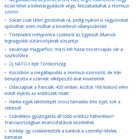
közel lehet a béketárgyalások vége, felszabadulhat a Hormuzi-
szoros
Sokan csak télen gondolnak rá, pedig nyáron is vagyonokat
•
spórolhat: ezen múlhat a következő villanyszámlád
Történelmi mélypontra csökkent az Egyesült Államok
•
legnagyobb víztározójának vízszintje
Vasárnapi magyarfoci: ma is két hazai összecsapás vár a
•
szurkolókra
Új NATO-t épít Törökország
•
Küszöbön a megállapodás a Hormuzi-szorosról, de Irán
•
benyújtotta a számlát: elképesztő árat követelnek
Odacsaptak a franciák: 420 ember, köztük 166 kiskorú ellen
•
indult eljárás az erdőtüzek miatt
Harkiv egyik lakótelepét orosz támadás érte éjjel, sok a
•
sebesült
Szándékos gyújtogatás áll több erdőtűz hátterében?
•
Franciaországban letartóztatások kezdődtek
Körkép: így csökkentették a bankok a személyi hitelek
•
kamatait