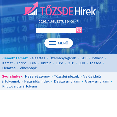
2026. AUGUSZTUS 9. 09:47
Kiemelt témák:
Választás
•
Üzemanyagárak
•
GDP
•
Infláció
•
Kamat
•
Forint
•
Olaj
•
Bitcoin
•
Euro
•
OTP
•
BUX
•
Tőzsde
•
Elemzés
•
Állampapír
Gyorslinkek:
Hazai részvény
•
Tőzsdeindexek
•
Valós idejű
árfolyamok
•
Határidős index
•
Deviza árfolyam
•
Arany árfolyam
•
Kriptovaluta árfolyam