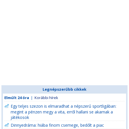
Legnépszerűbb cikkek
Elmúlt 24 óra
|
Korábbi hírek
Egy teljes szezon is elmaradhat a népszerű sportligában:
megint a pénzen megy a vita, erről hallani se akarnak a
játékosok
Dinnyedráma: hiába finom csemege, bedőlt a piac