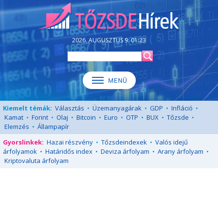
2026. AUGUSZTUS 9. 01:23
Kiemelt témák:
Választás
•
Üzemanyagárak
•
GDP
•
Infláció
•
Kamat
•
Forint
•
Olaj
•
Bitcoin
•
Euro
•
OTP
•
BUX
•
Tőzsde
•
Elemzés
•
Állampapír
Gyorslinkek:
Hazai részvény
•
Tőzsdeindexek
•
Valós idejű
árfolyamok
•
Határidős index
•
Deviza árfolyam
•
Arany árfolyam
•
Kriptovaluta árfolyam