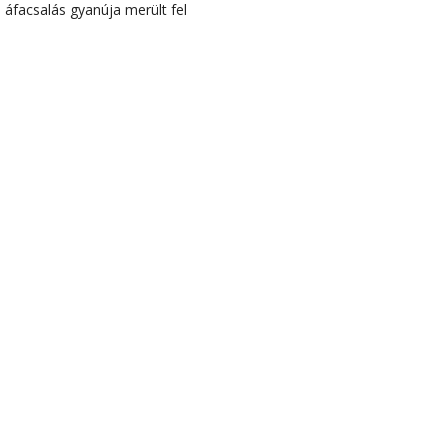
áfacsalás gyanúja merült fel