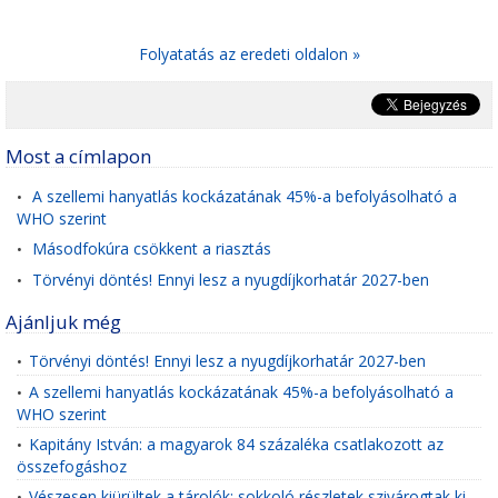
Folyatatás az eredeti oldalon »
Most a címlapon
A szellemi hanyatlás kockázatának 45%-a befolyásolható a
•
WHO szerint
Másodfokúra csökkent a riasztás
•
Törvényi döntés! Ennyi lesz a nyugdíjkorhatár 2027-ben
•
Ajánljuk még
Törvényi döntés! Ennyi lesz a nyugdíjkorhatár 2027-ben
•
A szellemi hanyatlás kockázatának 45%-a befolyásolható a
•
WHO szerint
Kapitány István: a magyarok 84 százaléka csatlakozott az
•
összefogáshoz
Vészesen kiürültek a tárolók: sokkoló részletek szivárogtak ki
•