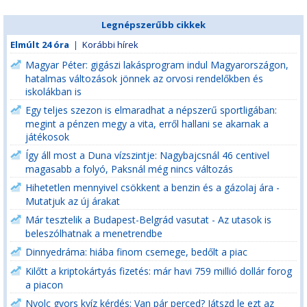
Legnépszerűbb cikkek
Elmúlt 24 óra
|
Korábbi hírek
Magyar Péter: gigászi lakásprogram indul Magyarországon,
hatalmas változások jönnek az orvosi rendelőkben és
iskolákban is
Egy teljes szezon is elmaradhat a népszerű sportligában:
megint a pénzen megy a vita, erről hallani se akarnak a
játékosok
Így áll most a Duna vízszintje: Nagybajcsnál 46 centivel
magasabb a folyó, Paksnál még nincs változás
Hihetetlen mennyivel csökkent a benzin és a gázolaj ára -
Mutatjuk az új árakat
Már tesztelik a Budapest-Belgrád vasutat - Az utasok is
beleszólhatnak a menetrendbe
Dinnyedráma: hiába finom csemege, bedőlt a piac
Kilőtt a kriptokártyás fizetés: már havi 759 millió dollár forog
a piacon
Nyolc gyors kvíz kérdés: Van pár perced? Játszd le ezt az