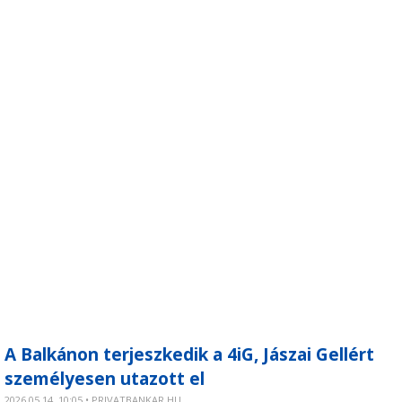
A Balkánon terjeszkedik a 4iG, Jászai Gellért
személyesen utazott el
2026.05.14. 10:05 • PRIVATBANKAR.HU