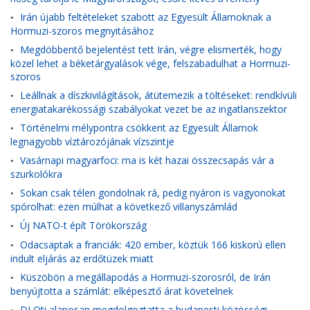
Irán újabb feltételeket szabott az Egyesült Államoknak a
•
Hormuzi-szoros megnyitásához
Megdöbbentő bejelentést tett Irán, végre elismerték, hogy
•
közel lehet a béketárgyalások vége, felszabadulhat a Hormuzi-
szoros
Leállnak a díszkivilágítások, átütemezik a töltéseket: rendkívüli
•
energiatakarékossági szabályokat vezet be az ingatlanszektor
Történelmi mélypontra csökkent az Egyesült Államok
•
legnagyobb víztározójának vízszintje
Vasárnapi magyarfoci: ma is két hazai összecsapás vár a
•
szurkolókra
Sokan csak télen gondolnak rá, pedig nyáron is vagyonokat
•
spórolhat: ezen múlhat a következő villanyszámlád
Új NATO-t épít Törökország
•
Odacsaptak a franciák: 420 ember, köztük 166 kiskorú ellen
•
indult eljárás az erdőtüzek miatt
Küszöbön a megállapodás a Hormuzi-szorosról, de Irán
•
benyújtotta a számlát: elképesztő árat követelnek
DJ Oti alaposan megdolgoztatta a budapesti közösségi