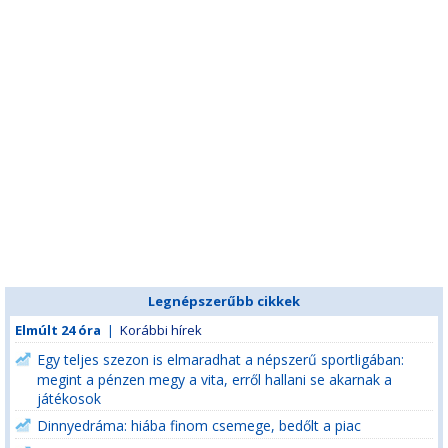
Legnépszerűbb cikkek
Elmúlt 24 óra
|
Korábbi hírek
Egy teljes szezon is elmaradhat a népszerű sportligában:
megint a pénzen megy a vita, erről hallani se akarnak a
játékosok
Dinnyedráma: hiába finom csemege, bedőlt a piac