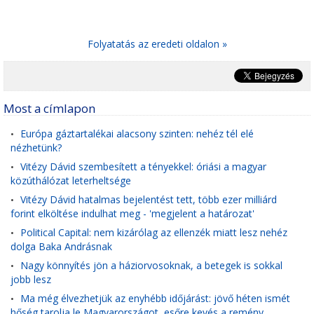
Folyatatás az eredeti oldalon »
Most a címlapon
Európa gáztartalékai alacsony szinten: nehéz tél elé
•
nézhetünk?
Vitézy Dávid szembesített a tényekkel: óriási a magyar
•
közúthálózat leterheltsége
Vitézy Dávid hatalmas bejelentést tett, több ezer milliárd
•
forint elköltése indulhat meg - 'megjelent a határozat'
Political Capital: nem kizárólag az ellenzék miatt lesz nehéz
•
dolga Baka Andrásnak
Nagy könnyítés jön a háziorvosoknak, a betegek is sokkal
•
jobb lesz
Ma még élvezhetjük az enyhébb időjárást: jövő héten ismét
•
hőség tarolja le Magyarországot, esőre kevés a remény