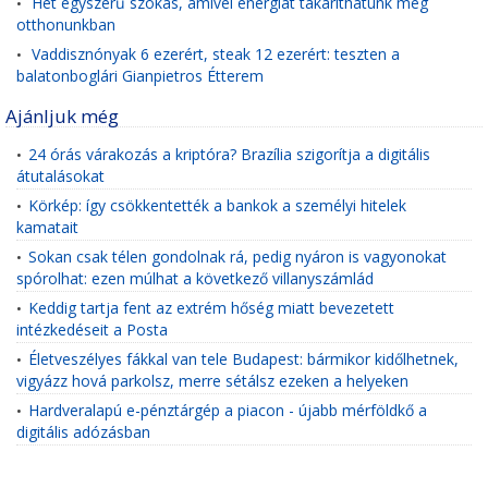
Hét egyszerű szokás, amivel energiát takaríthatunk meg
•
otthonunkban
Vaddisznónyak 6 ezerért, steak 12 ezerért: teszten a
•
balatonboglári Gianpietros Étterem
Ajánljuk még
24 órás várakozás a kriptóra? Brazília szigorítja a digitális
•
átutalásokat
Körkép: így csökkentették a bankok a személyi hitelek
•
kamatait
Sokan csak télen gondolnak rá, pedig nyáron is vagyonokat
•
spórolhat: ezen múlhat a következő villanyszámlád
Keddig tartja fent az extrém hőség miatt bevezetett
•
intézkedéseit a Posta
Életveszélyes fákkal van tele Budapest: bármikor kidőlhetnek,
•
vigyázz hová parkolsz, merre sétálsz ezeken a helyeken
Hardveralapú e-pénztárgép a piacon - újabb mérföldkő a
•
digitális adózásban