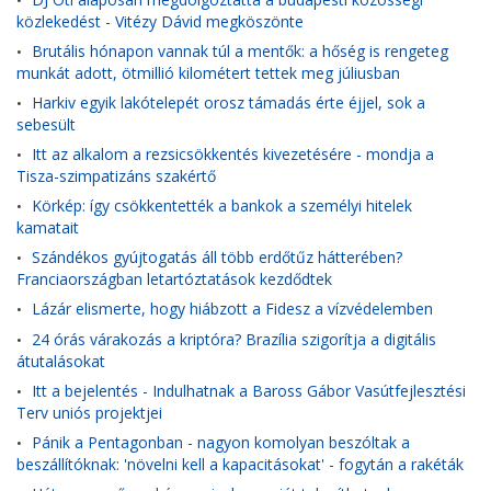
•
közlekedést - Vitézy Dávid megköszönte
Brutális hónapon vannak túl a mentők: a hőség is rengeteg
•
munkát adott, ötmillió kilométert tettek meg júliusban
Harkiv egyik lakótelepét orosz támadás érte éjjel, sok a
•
sebesült
Itt az alkalom a rezsicsökkentés kivezetésére - mondja a
•
Tisza-szimpatizáns szakértő
Körkép: így csökkentették a bankok a személyi hitelek
•
kamatait
Szándékos gyújtogatás áll több erdőtűz hátterében?
•
Franciaországban letartóztatások kezdődtek
Lázár elismerte, hogy hiábzott a Fidesz a vízvédelemben
•
24 órás várakozás a kriptóra? Brazília szigorítja a digitális
•
átutalásokat
Itt a bejelentés - Indulhatnak a Baross Gábor Vasútfejlesztési
•
Terv uniós projektjei
Pánik a Pentagonban - nagyon komolyan beszóltak a
•
beszállítóknak: 'növelni kell a kapacitásokat' - fogytán a rakéták