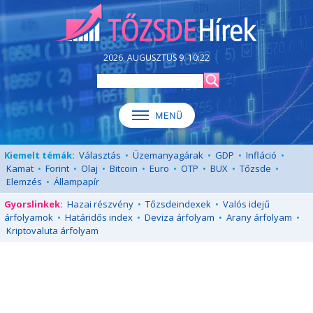
2026. AUGUSZTUS 9. 10:22
Kiemelt témák:
Választás
•
Üzemanyagárak
•
GDP
•
Infláció
•
Kamat
•
Forint
•
Olaj
•
Bitcoin
•
Euro
•
OTP
•
BUX
•
Tőzsde
•
Elemzés
•
Állampapír
Gyorslinkek:
Hazai részvény
•
Tőzsdeindexek
•
Valós idejű
árfolyamok
•
Határidős index
•
Deviza árfolyam
•
Arany árfolyam
•
Kriptovaluta árfolyam