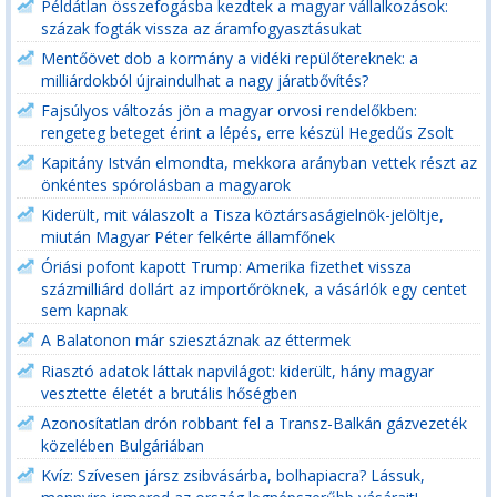
Példátlan összefogásba kezdtek a magyar vállalkozások:
százak fogták vissza az áramfogyasztásukat
Mentőövet dob a kormány a vidéki repülőtereknek: a
milliárdokból újraindulhat a nagy járatbővítés?
Fajsúlyos változás jön a magyar orvosi rendelőkben:
rengeteg beteget érint a lépés, erre készül Hegedűs Zsolt
Kapitány István elmondta, mekkora arányban vettek részt az
önkéntes spórolásban a magyarok
Kiderült, mit válaszolt a Tisza köztársaságielnök-jelöltje,
miután Magyar Péter felkérte államfőnek
Óriási pofont kapott Trump: Amerika fizethet vissza
százmilliárd dollárt az importőröknek, a vásárlók egy centet
sem kapnak
A Balatonon már sziesztáznak az éttermek
Riasztó adatok láttak napvilágot: kiderült, hány magyar
vesztette életét a brutális hőségben
Azonosítatlan drón robbant fel a Transz-Balkán gázvezeték
közelében Bulgáriában
Kvíz: Szívesen jársz zsibvásárba, bolhapiacra? Lássuk,