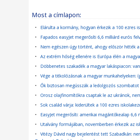
Most a címlapon:
•
Elárulta a kormány, hogyan érkezik a 100 ezres 
•
Fapados easyJet megerősíti 6,6 milliárd eurós felv
•
Nem egészen úgy történt, ahogy először hitték a 
•
Az extrém hőség ellenére is Európa élén a magy
•
Döbbenetes szakadék a magyar lakáspiacon: van o
•
Vége a titkolózásnak a magyar munkahelyeken: í
•
Ők biztosan megússzák a ledolgozós szombatot
•
Orosz olajfinomítókra csaptak le az ukránok, nem
•
Sok család várja: kiderültek a 100 ezres iskolake
•
EasyJet megerősíti: amerikai magántőkealap 6,6 mi
•
Utalvány formájában, novemberben érkezik az is
•
Vitézy Dávid nagy bejelentést tett Szabadkán: ne