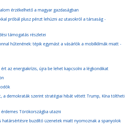
izalom érzékelhető a magyar gazdaságban
okkal próbál plusz pénzt lehúzni az utasokról a társaság -
zdési támogatás részletei
nnal hűtenének: tépik egymást a vásárlók a mobilklímák miatt -
ért az energiakrízis, újra be lehet kapcsolni a légkondikat
ön
lkodók
, a demokraták szerint stratégiai hibát vétett Trump, Kína töltheti
or érdemes Törökországba utazni
s határsértésre buzdító üzenetek miatt nyomoznak a spanyolok