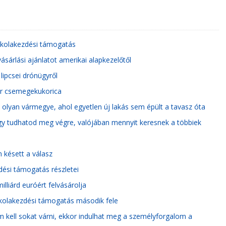
iskolakezdési támogatás
ásárlási ajánlatot amerikai alapkezelőtől
lipcsei drónügyről
ar csemegekukorica
lyan vármegye, ahol egyetlen új lakás sem épült a tavasz óta
gy tudhatod meg végre, valójában mennyit keresnek a többiek
 késett a válasz
zdési támogatás részletei
lliárd euróért felvásárolja
kolakezdési támogatás második fele
m kell sokat várni, ekkor indulhat meg a személyforgalom a