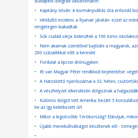
Budapest-Belgrád vasútvonalon
•
Kapitány István: A kormányváltás óta erősödő b
•
Vérlázító incidens a Ryanair járatán: ezzel az ind
rengetegen kiakadtak
•
Sok család várja: kiderültek a 100 ezres iskolake
•
Nem akarnak szerelővel bajlódni a magyarok, azo
200 százalékkal nőtt a kereslet
•
Fordulat a lipcsei drónügyben
•
Itt van Magyar Péter rendkívüli bejelentése: véget 
•
A Hatoslottó nyerőszámai a 32. héten, csütörtök
•
A vészhelyzet elkerülésén dolgoznak a halgazdá
•
Különös dolgot tett Amerika: bezárt 5 konzulátust
be az így keletkezett űrt
•
Mikor a legolcsóbb Törökország? Eláruljuk, mik
•
Újabb menekültválságot készítenek elő - tömege
•