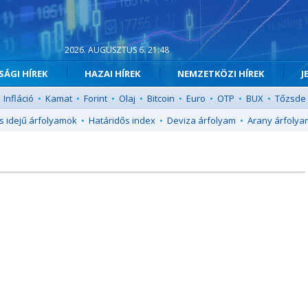
2026. AUGUSZTUS 6. 21:48
ÁGI HÍREK
HAZAI HÍREK
NEMZETKÖZI HÍREK
J
Infláció
•
Kamat
•
Forint
•
Olaj
•
Bitcoin
•
Euro
•
OTP
•
BUX
•
Tőzsde
s idejű árfolyamok
•
Határidős index
•
Deviza árfolyam
•
Arany árfolya