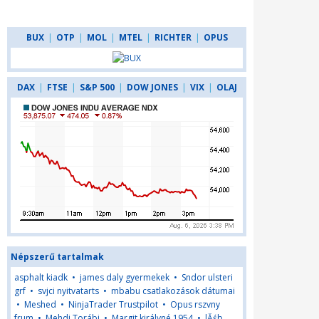
BUX
|
OTP
|
MOL
|
MTEL
|
RICHTER
|
OPUS
DAX
|
FTSE
|
S&P 500
|
DOW JONES
|
VIX
|
OLAJ
Népszerű tartalmak
asphalt kiadk
•
james daly gyermekek
•
Sndor ulsteri
grf
•
svjci nyitvatarts
•
mbabu csatlakozások dátumai
•
Meshed
•
NinjaTrader Trustpilot
•
Opus rszvny
frum
•
Mehdi Torábi
•
Margit királyné 1954
•
lĂśb