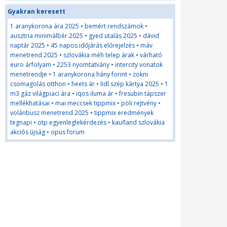
Gyakran keresett
1 aranykorona ára 2025
•
bemért rendszámok
•
ausztria minimálbér 2025
•
gyed utalás 2025
•
dávid
naptár 2025
•
45 napos időjárás előrejelzés
•
máv
menetrend 2025
•
szlovákia méh telep árak
•
várható
euro árfolyam
•
2253 nyomtatvány
•
intercity vonatok
menetrendje
•
1 aranykorona hány forint
•
zokni
csomagolás otthon
•
heets ár
•
lidl szép kártya 2025
•
1
m3 gáz világpiaci ára
•
iqos iluma ár
•
fresubin tápszer
mellékhatásai
•
mai meccsek tippmix
•
pöli rejtvény
•
volánbusz menetrend 2025
•
tippmix eredmények
tegnapi
•
otp egyenleglekérdezés
•
kaufland szlovákia
akciós újság
•
opus forum