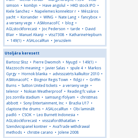
simson
•
kombjn
•
Have angolul
•
HKD stock IPO
•
Kiele Sanchez
•
Napelemes konnektor r
•
Mészáros
yacht
•
Koriander
•
WING
•
Nate Lang
•
fancybox
•
a verseny vege
•
ASMonacoFC
•
blog
•
AGLstockforecast
•
Joc Pederson
•
tarde
•
David
Blair
•
Manuel Akanji
•
vtsz7308
•
KatharineHepburn
•
149(1)
•
ASALocalRun
•
Jeruzslem
Utoljára keresett
Bartosz Slisz
•
Pierre Dwomoh
•
Nyugd
•
149(1)
•
Mazzocchi meaning
•
Javier Salas
•
spule 4
•
Markos
Gyrgy
•
Hornok blanka
•
advisszatrts kalkultor 2010
•
ASMonacoFC
•
Bognor Regis Town
•
fldgz r
•
Griffin
Burns
•
Sutton United tickets
•
a verseny vege
•
telenor
•
Nokian Weatherproof
•
Reading fc value
•
Jos zorrilla stadium
•
samsung rfolyam
•
christmas
abbott
•
Sony Entertainment, Inc
•
Brazlia U17
•
claptone the drums
•
ASALocalRun
•
Obi laminált
padló
•
CSOK
•
Leo Burnett Indonesia
•
AGLstockforecast
•
visszafordthatatlan
•
Szendvicspanel kontner
•
AvaTrade withdrawal
methods
•
christie carano
•
Jolene 2008