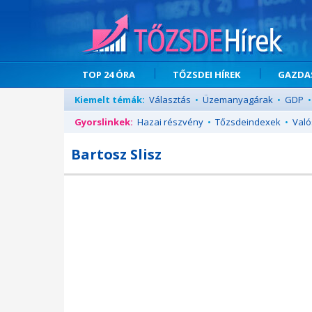
TOP 24 ÓRA
TŐZSDEI HÍREK
GAZDAS
Kiemelt témák:
Választás
•
Üzemanyagárak
•
GDP
•
Gyorslinkek:
Hazai részvény
•
Tőzsdeindexek
•
Való
Bartosz Slisz