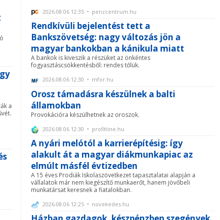
2026.08.06 12:35 • penzcentrum.hu
z
Rendkívüli bejelentést tett a
Bankszövetség: nagy változás jön a
ló
magyar bankokban a kánikula miatt
A bankok is kiveszik a részüket az önkéntes
fogyasztáscsökkentésből: rendes tőlük.
egy
2026.08.06 12:30 • mfor.hu
Orosz támadásra készülnek a balti
államokban
ták a
vét.
Provokációra készülhetnek az oroszok.
2026.08.06 12:30 • profitline.hu
A nyári melótól a karrierépítésig: így
alakult át a magyar diákmunkapiac az
és
elmúlt másfél évtizedben
A 15 éves Prodiák Iskolaszövetkezet tapasztalatai alapján a
vállalatok már nem kiegészítő munkaerőt, hanem jövőbeli
munkatársat keresnek a fiatalokban.
2026.08.06 12:25 • novekedes.hu
Házban gazdagok, készpénzben szegények