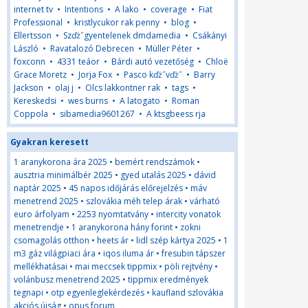
internet tv
•
Intentions
•
A lako
•
coverage
•
Fiat
Professional
•
kristlycukor rak penny
•
blog
•
Ellertsson
•
Szďż˝gyentelenek dmdamedia
•
Csákányi
László
•
Ravatalozó Debrecen
•
Müller Péter
•
foxconn
•
4331 teáor
•
Bárdi autó vezetőség
•
Chloë
Grace Moretz
•
Jorja Fox
•
Pasco kďż˝vďż˝
•
Barry
Jackson
•
olaj j
•
Olcs lakkontner rak
•
tags
•
Kereskedsi
•
wes burns
•
A latogato
•
Roman
Coppola
•
sibamedia9601267
•
A ktsgbeess rja
Gyakran keresett
1 aranykorona ára 2025
•
bemért rendszámok
•
ausztria minimálbér 2025
•
gyed utalás 2025
•
dávid
naptár 2025
•
45 napos időjárás előrejelzés
•
máv
menetrend 2025
•
szlovákia méh telep árak
•
várható
euro árfolyam
•
2253 nyomtatvány
•
intercity vonatok
menetrendje
•
1 aranykorona hány forint
•
zokni
csomagolás otthon
•
heets ár
•
lidl szép kártya 2025
•
1
m3 gáz világpiaci ára
•
iqos iluma ár
•
fresubin tápszer
mellékhatásai
•
mai meccsek tippmix
•
pöli rejtvény
•
volánbusz menetrend 2025
•
tippmix eredmények
tegnapi
•
otp egyenleglekérdezés
•
kaufland szlovákia
akciós újság
•
opus forum