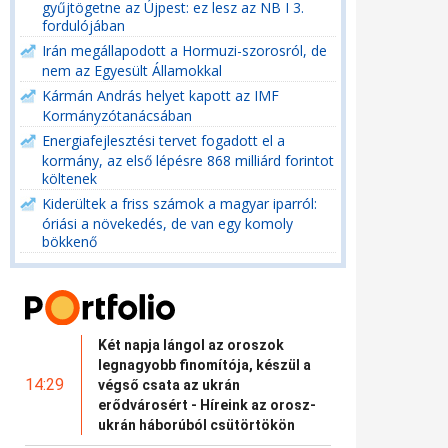
gyűjtögetne az Újpest: ez lesz az NB I 3.
fordulójában
Irán megállapodott a Hormuzi-szorosról, de
nem az Egyesült Államokkal
Kármán András helyet kapott az IMF
Kormányzótanácsában
Energiafejlesztési tervet fogadott el a
kormány, az első lépésre 868 milliárd forintot
költenek
Kiderültek a friss számok a magyar iparról:
óriási a növekedés, de van egy komoly
bökkenő
Két napja lángol az oroszok
legnagyobb finomítója, készül a
14:29
végső csata az ukrán
erődvárosért - Híreink az orosz-
ukrán háborúból csütörtökön