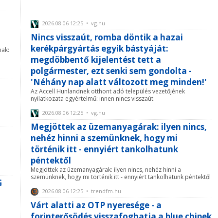
2026.08.06 12:25 • vg.hu
Nincs visszaút, romba döntik a hazai
kerékpárgyártás egyik bástyáját:
nak:
megdöbbentő kijelentést tett a
polgármester, ezt senki sem gondolta -
'Néhány nap alatt változott meg minden!'
Az Accell Hunlandnek otthont adó település vezetőjének
nyilatkozata egyértelmű: innen nincs visszaút.
2026.08.06 12:25 • vg.hu
Megjöttek az üzemanyagárak: ilyen nincs,
nehéz hinni a szemünknek, hogy mi
történik itt - ennyiért tankolhatunk
péntektől
Megjöttek az üzemanyagárak: ilyen nincs, nehéz hinni a
szemünknek, hogy mi történik itt - ennyiért tankolhatunk péntektől
G
2026.08.06 12:25 • trendfm.hu
Várt alatti az OTP nyeresége - a
forinterősödés visszafoghatja a blue chipek