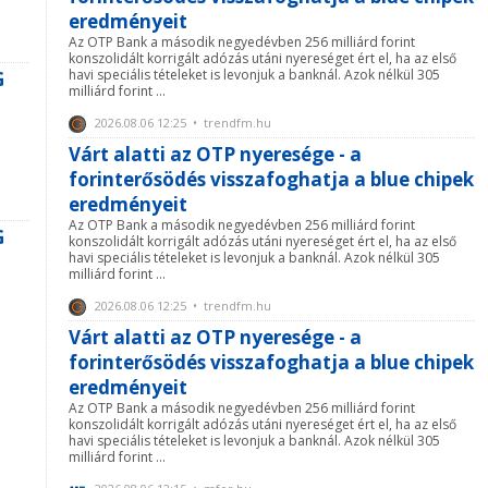
eredményeit
Az OTP Bank a második negyedévben 256 milliárd forint
konszolidált korrigált adózás utáni nyereséget ért el, ha az első
havi speciális tételeket is levonjuk a banknál. Azok nélkül 305
G
milliárd forint ...
2026.08.06 12:25 • trendfm.hu
Várt alatti az OTP nyeresége - a
forinterősödés visszafoghatja a blue chipek
eredményeit
Az OTP Bank a második negyedévben 256 milliárd forint
G
konszolidált korrigált adózás utáni nyereséget ért el, ha az első
havi speciális tételeket is levonjuk a banknál. Azok nélkül 305
milliárd forint ...
2026.08.06 12:25 • trendfm.hu
Várt alatti az OTP nyeresége - a
forinterősödés visszafoghatja a blue chipek
eredményeit
Az OTP Bank a második negyedévben 256 milliárd forint
konszolidált korrigált adózás utáni nyereséget ért el, ha az első
havi speciális tételeket is levonjuk a banknál. Azok nélkül 305
milliárd forint ...