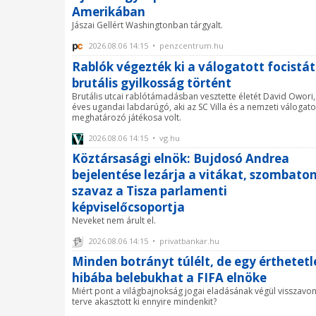
Amerikában
Jászai Gellért Washingtonban tárgyalt.
2026.08.06 14:15 • penzcentrum.hu
Rablók végezték ki a válogatott focistát
brutális gyilkosság történt
Brutális utcai rablótámadásban vesztette életét David Owori,
éves ugandai labdarúgó, aki az SC Villa és a nemzeti válogato
meghatározó játékosa volt.
2026.08.06 14:15 • vg.hu
Köztársasági elnök: Bujdosó Andrea
bejelentése lezárja a vitákat, szombato
szavaz a Tisza parlamenti
képviselőcsoportja
Neveket nem árult el.
2026.08.06 14:15 • privatbankar.hu
Minden botrányt túlélt, de egy érthetetl
hibába belebukhat a FIFA elnöke
Miért pont a világbajnokság jogai eladásának végül visszavon
terve akasztott ki ennyire mindenkit?