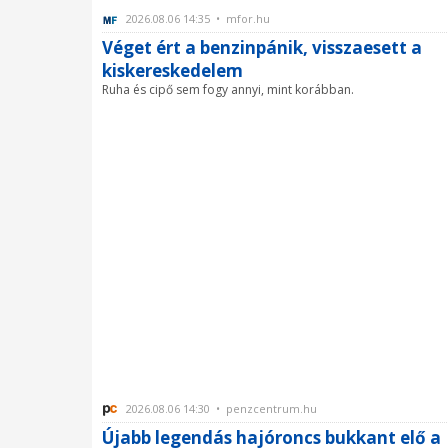
2026.08.06 14:35 • mfor.hu
Véget ért a benzinpánik, visszaesett a
kiskereskedelem
Ruha és cipő sem fogy annyi, mint korábban.
2026.08.06 14:30 • penzcentrum.hu
Újabb legendás hajóroncs bukkant elő a