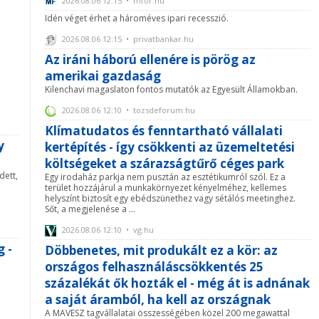
2026.08.06 12:15 • mfor.hu
Idén véget érhet a hároméves ipari recesszió.
2026.08.06 12:15 • privatbankar.hu
Az iráni háború ellenére is pörög az
amerikai gazdaság
Kilenchavi magaslaton fontos mutatók az Egyesült Államokban.
2026.08.06 12:10 • tozsdeforum.hu
Klímatudatos és fenntartható vállalati
y
kertépítés - így csökkenti az üzemeltetési
költségeket a szárazságtűrő céges park
dett,
Egy irodaház parkja nem pusztán az esztétikumról szól. Ez a
terület hozzájárul a munkakörnyezet kényelméhez, kellemes
helyszínt biztosít egy ebédszünethez vagy sétálós meetinghez.
Sőt, a megjelenése a ...
2026.08.06 12:10 • vg.hu
 -
Döbbenetes, mit produkált ez a kör: az
országos felhasználáscsökkentés 25
százalékát ők hozták el - még át is adnának
a saját áramból, ha kell az országnak
A MAVESZ tagvállalatai összességében közel 200 megawattal