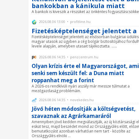
bankokban a kánikula miatt
A bankok is kiveszik a részüket az önkéntes fogyasztáscsökken
2026.08.06 13:00 • profitline.hu
Fizetésképtelenséget jelentett a
Fizetésképtelenséget jelentett az elsősorban bulgáriai üdülé
magyar utasok az ügyben a cég bolgár biztosítójához fordul
levele alapján, amelyben utasait tájékoztatta. ......
2026.08.06 14:35 • penzcentrum.hu
Olyan krízis érte el Magyarországot, ami
senki sem készült fel: a Duna miatt
roppanhat meg a forint
A 2026-os rendkívüli nyári aszály már messze túlmutat a
mezőgazdaság problémáin.
2026.08.06 14:35 • novekedes.hu
Jövő héten módosítják a költségvetést,
szavaznak az Agrárkamaráról
Amennyiben jövő kedden megválasztják, az új köztársasági e
esküt tesz, majd beszédet mond az Országgyűlés előtt, előze
bemutatkozást azonban várhatóan nem tart - közölte az
Országgyűlés elnöki ...