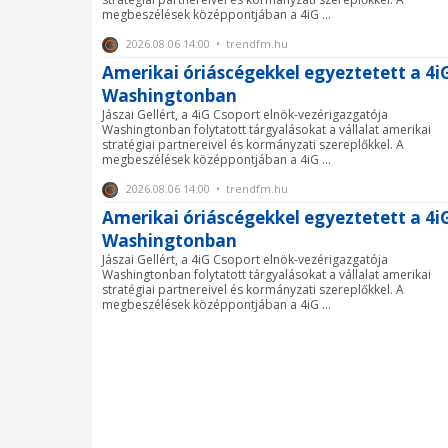
megbeszélések középpontjában a 4iG ...
2026.08.06 14:00 • trendfm.hu
Amerikai óriáscégekkel egyeztetett a 4i
Washingtonban
Jászai Gellért, a 4iG Csoport elnök-vezérigazgatója
Washingtonban folytatott tárgyalásokat a vállalat amerikai
stratégiai partnereivel és kormányzati szereplőkkel. A
megbeszélések középpontjában a 4iG ...
2026.08.06 14:00 • trendfm.hu
Amerikai óriáscégekkel egyeztetett a 4i
Washingtonban
Jászai Gellért, a 4iG Csoport elnök-vezérigazgatója
Washingtonban folytatott tárgyalásokat a vállalat amerikai
stratégiai partnereivel és kormányzati szereplőkkel. A
megbeszélések középpontjában a 4iG ...