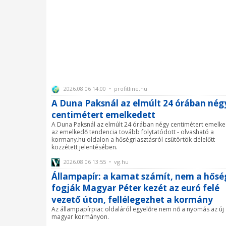
2026.08.06 14:00 • profitline.hu
A Duna Paksnál az elmúlt 24 órában nég
centimétert emelkedett
A Duna Paksnál az elmúlt 24 órában négy centimétert emelke
az emelkedő tendencia tovább folytatódott - olvasható a
kormany.hu oldalon a hőségriasztásról csütörtök délelőtt
közzétett jelentésében.
2026.08.06 13:55 • vg.hu
Állampapír: a kamat számít, nem a hőség
fogják Magyar Péter kezét az euró felé
vezető úton, fellélegezhet a kormány
Az állampapírpiac oldaláról egyelőre nem nő a nyomás az új
magyar kormányon.