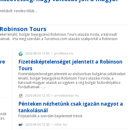
tésből: rendes tőlük....
 Robinson Tours
seket kínáló, bolgár bejegyzésű Robinson Tours utazási iroda, a károsult
hatnak - írta meg szerdán a Turizmus.com utazási szakportál a Robinson
2026.08.06 13:00 • profitline.hu
re
Fizetésképtelenséget jelentett a Robinson
Tours
Fizetésképtelenséget jelentett az elsősorban bulgáriai üdüléseket
kínáló, bolgár bejegyzésű Robinson Tours utazási iroda, a
károsult magyar utasok az ügyben a cég bolgár biztosítójához
fordulhatnak - ...
2026.08.06 12:55 • privatbankar.hu
Pénteken nézhetünk csak igazán nagyot a
tankolásnál
lnök
Folytatódik a szerdán bejelentett trend.
tes
2026.08.06 12:50 • mfor.hu