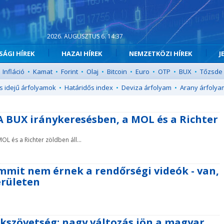
2026. AUGUSZTUS 6. 14:37
ÁGI HÍREK
HAZAI HÍREK
NEMZETKÖZI HÍREK
J
Infláció
•
Kamat
•
Forint
•
Olaj
•
Bitcoin
•
Euro
•
OTP
•
BUX
•
Tőzsde
s idejű árfolyamok
•
Határidős index
•
Deviza árfolyam
•
Arany árfolya
A BUX iránykeresésben, a MOL és a Richter
L és a Richter zöldben áll...
mmit nem érnek a rendőrségi videók - van,
erületen
nkszövetség: nagy változás jön a magyar