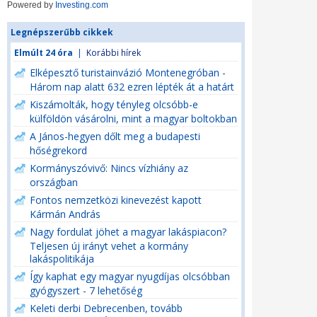
Powered by
Investing.com
Legnépszerűbb cikkek
Elmúlt 24 óra
|
Korábbi hírek
Elképesztő turistainvázió Montenegróban -
Három nap alatt 632 ezren lépték át a határt
Kiszámolták, hogy tényleg olcsóbb-e
külföldön vásárolni, mint a magyar boltokban
A János-hegyen dőlt meg a budapesti
hőségrekord
Kormányszóvivő: Nincs vízhiány az
országban
Fontos nemzetközi kinevezést kapott
Kármán András
Nagy fordulat jöhet a magyar lakáspiacon?
Teljesen új irányt vehet a kormány
lakáspolitikája
Így kaphat egy magyar nyugdíjas olcsóbban
gyógyszert - 7 lehetőség
Keleti derbi Debrecenben, tovább