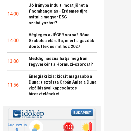
Jó irányba indult, most jöhet a
finomhangolás - Érdemes újra
14:00
nyitni a magyar ESG-
szabályozást?
Végleges a JÉGER sorsa? Bóna
14:00
Szabolcs elárulta, miért a gazdák
döntöttek és mit hoz 2027
Meddig használhatja még Irán
13:00
fegyverként a Hormuzi-szorost?
Energiakrízis: kicsit magasabb a
Duna; tisztázta Orbán Anita a Duna
11:56
vízállásával kapcsolatos
híreszteléseket