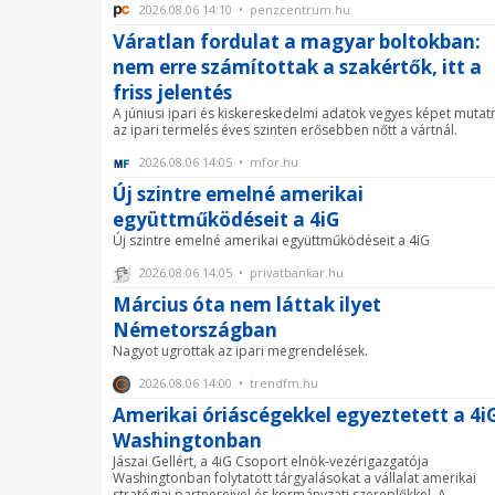
2026.08.06 14:10 • penzcentrum.hu
Váratlan fordulat a magyar boltokban:
nem erre számítottak a szakértők, itt a
friss jelentés
A júniusi ipari és kiskereskedelmi adatok vegyes képet mutat
az ipari termelés éves szinten erősebben nőtt a vártnál.
2026.08.06 14:05 • mfor.hu
Új szintre emelné amerikai
együttműködéseit a 4iG
Új szintre emelné amerikai együttműködéseit a 4iG
2026.08.06 14:05 • privatbankar.hu
Március óta nem láttak ilyet
Németországban
Nagyot ugrottak az ipari megrendelések.
2026.08.06 14:00 • trendfm.hu
Amerikai óriáscégekkel egyeztetett a 4i
Washingtonban
Jászai Gellért, a 4iG Csoport elnök-vezérigazgatója
Washingtonban folytatott tárgyalásokat a vállalat amerikai
stratégiai partnereivel és kormányzati szereplőkkel. A