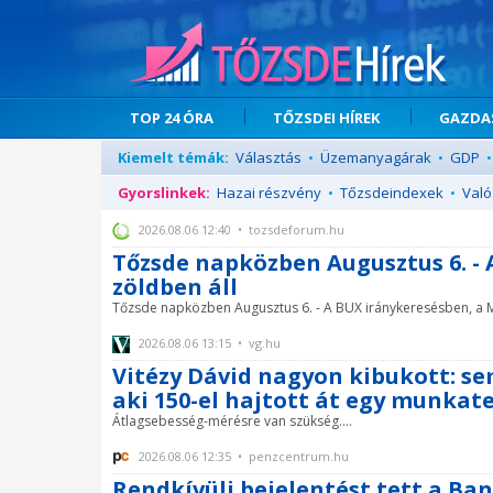
TOP 24 ÓRA
TŐZSDEI HÍREK
GAZDAS
Kiemelt témák:
Választás
•
Üzemanyagárak
•
GDP
•
Gyorslinkek:
Hazai részvény
•
Tőzsdeindexek
•
Való
2026.08.06 12:40 • tozsdeforum.hu
Tőzsde napközben Augusztus 6. - 
zöldben áll
Tőzsde napközben Augusztus 6. - A BUX iránykeresésben, a MO
2026.08.06 13:15 • vg.hu
Vitézy Dávid nagyon kibukott: se
aki 150-el hajtott át egy munkat
Átlagsebesség-mérésre van szükség....
2026.08.06 12:35 • penzcentrum.hu
Rendkívüli bejelentést tett a Ba