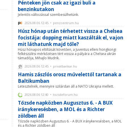
Pénteken jön csak az igazi buli a
benzinkutakon
Jelentős változással szembesülhetünk.
2026.08.06 12:45 • penzcentrum.hu
Húsz hónap után térhetett vissza a Chelsea
focistája: dopping miatt kaszálták el, vajon
mit láthatunk majd tőle?
Húsz hónapos eltiltását követően, a Juventus elleni hongkongi
felkészülési mérkőzésen tért vissza a pályára a Chelsea ukrán
támadója, Mihajlo Mudrik.
2026.08.06 12:45 • privatbankar.hu
Hamis zászlós orosz művelettől tartanak a
Baltikumban
Letesztelnék, mennyire szilárdan áll a NATO Ukrajna mellett.
2026.08.06 12:40 • tozsdeforum.hu
Tőzsde napközben Augusztus 6. - A BUX
iránykeresésben, a MOL és a Richter
zöldben áll
Tőzsde napközben Augusztus 6. - A BUX iránykeresésben, a MOL
és a Richter zöldben áll