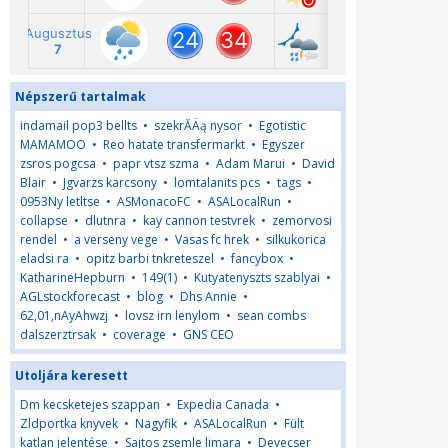
Népszerű tartalmak
indamail pop3 bellts
•
szekrĂÄą nysor
•
Egotistic
MAMAMOO
•
Reo hatate transfermarkt
•
Egyszer
zsros pogcsa
•
papr vtsz szma
•
Adam Marui
•
David
Blair
•
Jgvarzs karcsony
•
lomtalanits pcs
•
tags
•
0953Ny letltse
•
ASMonacoFC
•
ASALocalRun
•
collapse
•
dlutnra
•
kay cannon testvrek
•
zemorvosi
rendel
•
a verseny vege
•
Vasas fc hrek
•
silkukorica
eladsi ra
•
opitz barbi tnkreteszel
•
fancybox
•
KatharineHepburn
•
149(1)
•
Kutyatenyszts szablyai
•
AGLstockforecast
•
blog
•
Dhs Annie
•
62,01,nAyAhwzj
•
lovsz irn lenylom
•
sean combs
dalszerztrsak
•
coverage
•
GNS CEO
Utoljára keresett
Dm kecsketejes szappan
•
Expedia Canada
•
Zldportka knyvek
•
Nagyfik
•
ASALocalRun
•
Fült
katlan jelentése
•
Sajtos zsemle limara
•
Devecser