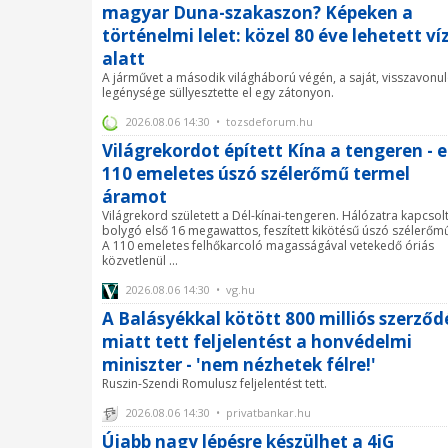
magyar Duna-szakaszon? Képeken a
történelmi lelet: közel 80 éve lehetett ví
alatt
A járművet a második világháború végén, a saját, visszavonu
legénysége süllyesztette el egy zátonyon.
2026.08.06 14:30 • tozsdeforum.hu
Világrekordot épített Kína a tengeren - 
110 emeletes úszó szélerőmű termel
áramot
Világrekord született a Dél-kínai-tengeren. Hálózatra kapcsol
bolygó első 16 megawattos, feszített kikötésű úszó szélerőmű
A 110 emeletes felhőkarcoló magasságával vetekedő óriás
közvetlenül ...
2026.08.06 14:30 • vg.hu
A Balásyékkal kötött 800 milliós szerződ
miatt tett feljelentést a honvédelmi
miniszter - 'nem nézhetek félre!'
Ruszin-Szendi Romulusz feljelentést tett.
2026.08.06 14:30 • privatbankar.hu
Újabb nagy lépésre készülhet a 4iG