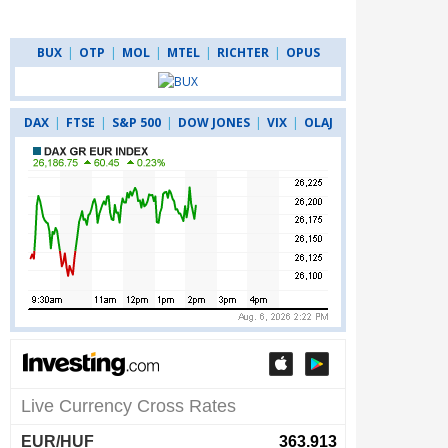
BUX
|
OTP
|
MOL
|
MTEL
|
RICHTER
|
OPUS
DAX
|
FTSE
|
S&P 500
|
DOW JONES
|
VIX
|
OLAJ