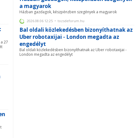
a magyarok
Házban gazdagok, készpénzben szegények a magyarok
2026.08.06 12:25 • tozsdeforum.hu
:
Bal oldali közlekedésben bizonyíthatnak az
Uber robotaxijai - London megadta az
 a 27
engedélyt
tt
Bal oldali közlekedésben bizonyíthatnak az Uber robotaxijai -
London megadta az engedélyt
n
en
t