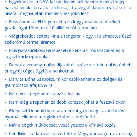
Figyelmeztet a NAV, lassan lépnie kell az online pénztárgép
•
használóinak: jön az új technika, itt a végső dátum a váltásra - a
hivatal megnyugtat, mindenkinek jobb lesz
Friss ábrán az EU legerősebb és leggyorsabban növekvő
•
gazdaságai: több mint 10 billió eurót termelnek
Világrekordot épített Kína a tengeren - egy 110 emeletes úszó
•
szélerőmű termel áramot
Energiatakarékossági lépésekre kérik az irodaházakat és a
•
logisztikai központokat
Durvul a verseny: nullás díjakat és százezer forintnál is többet
•
ér egy új céges ügyfél a bankoknak
Elárulta Bóna Szabolcs, mikor csökkenhet a zöldségek és
•
gyümölcsök áfája 5%-ra
Nem volt meglepetés a paksi leállás
•
Nem elég a repohár: zöldebb korszak jöhet a fesztiválokon
•
Elképesztő lendületben az amerikai gazdaság - az inflációs
•
nyomás ellenére a foglalkoztatás is erősödött
Már a cégek működését veszélyezteti a klímaváltozás
•
Rendkívüli korlátozást vezettek be Magyarországon: az ország
•