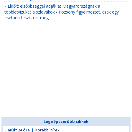
Eldőlt: elsőbbséggel adják át Magyarországnak a
•
többletvizüket a szlovákok - Pozsony figyelmeztet, csak egy
esetben teszik ezt meg
Legnépszerűbb cikkek
Elmúlt 24 óra
|
Korábbi hírek