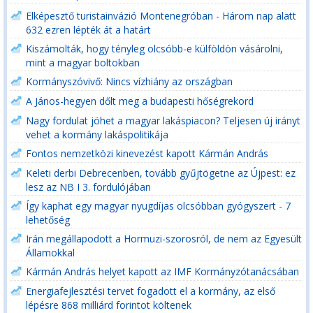
Elképesztő turistainvázió Montenegróban - Három nap alatt
632 ezren lépték át a határt
Kiszámolták, hogy tényleg olcsóbb-e külföldön vásárolni,
mint a magyar boltokban
Kormányszóvivő: Nincs vízhiány az országban
A János-hegyen dőlt meg a budapesti hőségrekord
Nagy fordulat jöhet a magyar lakáspiacon? Teljesen új irányt
vehet a kormány lakáspolitikája
Fontos nemzetközi kinevezést kapott Kármán András
Keleti derbi Debrecenben, tovább gyűjtögetne az Újpest: ez
lesz az NB I 3. fordulójában
Így kaphat egy magyar nyugdíjas olcsóbban gyógyszert - 7
lehetőség
Irán megállapodott a Hormuzi-szorosról, de nem az Egyesült
Államokkal
Kármán András helyet kapott az IMF Kormányzótanácsában
Energiafejlesztési tervet fogadott el a kormány, az első
lépésre 868 milliárd forintot költenek