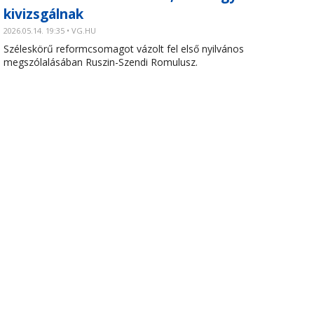
kivizsgálnak
2026.05.14. 19:35 • VG.HU
Széleskörű reformcsomagot vázolt fel első nyilvános
megszólalásában Ruszin-Szendi Romulusz.