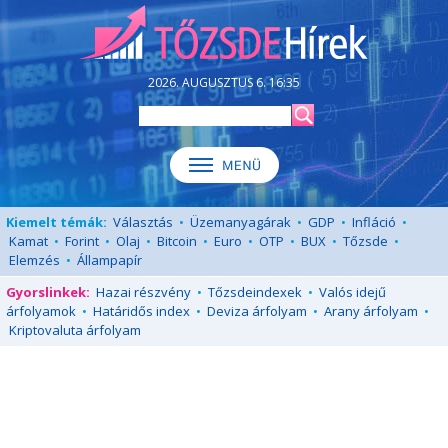
2026. AUGUSZTUS 6. 16:35
Kiemelt témák:
Választás
•
Üzemanyagárak
•
GDP
•
Infláció
•
Kamat
•
Forint
•
Olaj
•
Bitcoin
•
Euro
•
OTP
•
BUX
•
Tőzsde
•
Elemzés
•
Állampapír
Gyorslinkek:
Hazai részvény
•
Tőzsdeindexek
•
Valós idejű
árfolyamok
•
Határidős index
•
Deviza árfolyam
•
Arany árfolyam
•
Kriptovaluta árfolyam