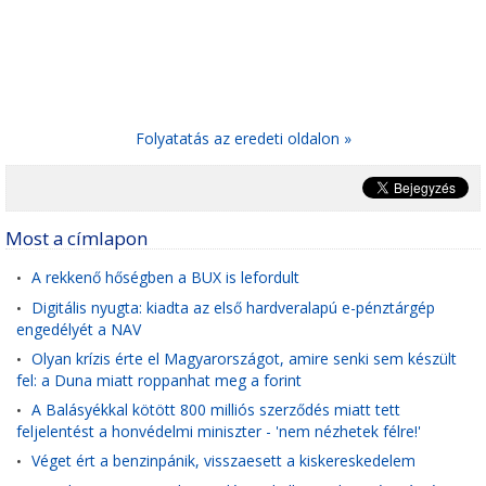
Folyatatás az eredeti oldalon »
Most a címlapon
A rekkenő hőségben a BUX is lefordult
•
Digitális nyugta: kiadta az első hardveralapú e-pénztárgép
•
engedélyét a NAV
Olyan krízis érte el Magyarországot, amire senki sem készült
•
fel: a Duna miatt roppanhat meg a forint
A Balásyékkal kötött 800 milliós szerződés miatt tett
•
feljelentést a honvédelmi miniszter - 'nem nézhetek félre!'
Véget ért a benzinpánik, visszaesett a kiskereskedelem
•