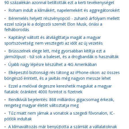
90 százalékán azonnal betiltották ezt a kerti tevékenységet
Roham indult a klímákért, napelemekért és aggregátorokért
•
Béremelés helyett részvényopció - zuhanó árfolyam mellett
•
ezzel szúrja ki a dolgozói szemét Elon Musk, óriási a
felháborodás
Kapitányt váltott és átvilágíttatja magát a magyar
•
sportszövetség: nem vesztegeti az időt az új vezetés
Brüsszelnek elege lett, még gyorsabban kitiltja ezt a
•
járműtípust - túl sok a baleset, és a drogbandák is használták
Újabb nagy lépésre készülhet a 4iG Amerikában
•
Elképesztő biztonsági rés tátong az iPhone-okon: az összes
•
böngésző érintett, és a javítás még nagyon messze lehet
Ezzel a melóval degeszre kereshetik magukat a magyar
•
fiatalok: óránként 4000 forintot is fizetnek
Rendkívüli bejelentés: 868 milliárdos gigacsomag érkezik,
•
rengeteg magyar életét változtatja meg
Tűz miatt nem járnak a vonatok a szegedi fővonalon, IC-
•
pótlók indultak
A klímaváltozás már benyújtotta a számlát a vállalatoknak
•