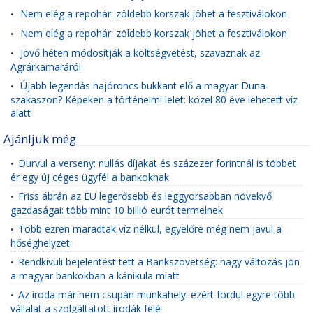
Nem elég a repohár: zöldebb korszak jöhet a fesztiválokon
•
Nem elég a repohár: zöldebb korszak jöhet a fesztiválokon
•
Jövő héten módosítják a költségvetést, szavaznak az
•
Agrárkamaráról
Újabb legendás hajóroncs bukkant elő a magyar Duna-
•
szakaszon? Képeken a történelmi lelet: közel 80 éve lehetett víz
alatt
Ajánljuk még
Durvul a verseny: nullás díjakat és százezer forintnál is többet
•
ér egy új céges ügyfél a bankoknak
Friss ábrán az EU legerősebb és leggyorsabban növekvő
•
gazdaságai: több mint 10 billió eurót termelnek
Több ezren maradtak víz nélkül, egyelőre még nem javul a
•
hőséghelyzet
Rendkívüli bejelentést tett a Bankszövetség: nagy változás jön
•
a magyar bankokban a kánikula miatt
Az iroda már nem csupán munkahely: ezért fordul egyre több
•
vállalat a szolgáltatott irodák felé