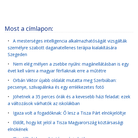
Most a címlapon:
•
A mesterséges intelligencia alkalmazhatóságát vizsgálták
személyre szabott daganatellenes terápia kialakítására
Szegeden
•
Nem elég mélyen a zsebbe nyúlni: magánellátásban is egy
évet kell várni a magyar férfiaknak erre a műtétre
•
Orbán Viktor újabb oldalát mutatta meg Szerbiában:
pecsenye, szilvapálinka és egy emlékezetes fotó
•
Jöhetnek a 35 perces órák és a kevesebb házi feladat: ezek
a változások várhatók az iskolákban
•
Igaza volt a fogadóknak: Ő lesz a Tisza Párt elnökjelöltje
•
Eldőlt, hogy kit jelöl a Tisza Magyarország köztársasági
elnökének