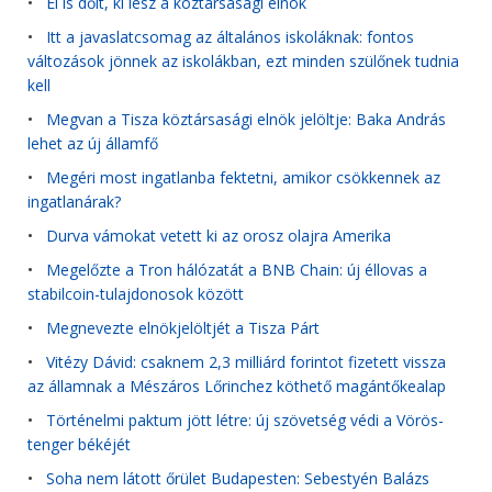
•
El is dőlt, ki lesz a köztársasági elnök
•
Itt a javaslatcsomag az általános iskoláknak: fontos
változások jönnek az iskolákban, ezt minden szülőnek tudnia
kell
•
Megvan a Tisza köztársasági elnök jelöltje: Baka András
lehet az új államfő
•
Megéri most ingatlanba fektetni, amikor csökkennek az
ingatlanárak?
•
Durva vámokat vetett ki az orosz olajra Amerika
•
Megelőzte a Tron hálózatát a BNB Chain: új éllovas a
stabilcoin-tulajdonosok között
•
Megnevezte elnökjelöltjét a Tisza Párt
•
Vitézy Dávid: csaknem 2,3 milliárd forintot fizetett vissza
az államnak a Mészáros Lőrinchez köthető magántőkealap
•
Történelmi paktum jött létre: új szövetség védi a Vörös-
tenger békéjét
•
Soha nem látott őrület Budapesten: Sebestyén Balázs