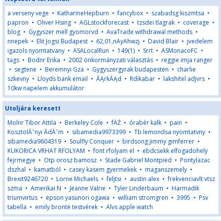
a verseny vege
•
KatharineHepburn
•
fancybox
•
szabadsg kiszmtsa
•
papron
•
Oliver Hsing
•
AGLstockforecast
•
tzsdei tlagrak
•
coverage
•
blog
•
Gygyszer mell gyomorvd
•
AvaTrade withdrawal methods
•
nnepek
•
Elit Jogsi Budapest
•
62,01,nAyAhwzj
•
David Blair
•
jvedelem
igazols nyomtatvany
•
ASALocalRun
•
149(1)
•
Srrt
•
ASMonacoFC
•
tags
•
Bodnr Erika
•
2002 önkormányzati választás
•
reggie imja ranger
•
segtene
•
Beremnyi Gza
•
Gygyszergyrak budapesten
•
charlie
szkevny
•
Lloyds bank email
•
ĂĄrkĂĄd
•
Rdikabar
•
lakshitel adjvrs
•
10kw napelem akkumulátor
Utoljára keresett
Molnr Tibor Attila
•
Berkeley Cole
•
fÄŹ
•
órabér kalk
•
pain
•
KosztolĂˇnyi ĂdĂˇm
•
sibamedia9973399
•
Tb lemondsa nyomtatvny
•
sibamedia9604319
•
Soulfly Conquer
•
birdsong jimmy gimferrer
•
KUKORICA VRHAT RFOLYAM
•
font rfolyam el
•
ebdcsekk elfogadohely
fejrmegye
•
Otp orosz bamosz
•
Stade Gabriel Montpied
•
Pontylazac
dszhal
•
kamatból
•
casey kasem gyermekek
•
maganszemely
•
Brexit9246720
•
Lorne Michaels
•
feljtsi
•
austin alex
•
frekvenciavlt vtsz
szma
•
Amerikai N
•
Jeanne Valrie
•
Tyler Linderbaum
•
Harmadik
triumvirtus
•
epson yasunori ogawa
•
william stromgren
•
3995
•
Psv
tabella
•
emily brontë testvérek
•
Alvs apple watch