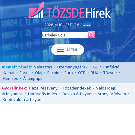
2026. AUGUSZTUS 8. 14:44
Kiemelt témák:
Választás
•
Üzemanyagárak
•
GDP
•
Infláció
•
Kamat
•
Forint
•
Olaj
•
Bitcoin
•
Euro
•
OTP
•
BUX
•
Tőzsde
•
Elemzés
•
Állampapír
Gyorslinkek:
Hazai részvény
•
Tőzsdeindexek
•
Valós idejű
árfolyamok
•
Határidős index
•
Deviza árfolyam
•
Arany árfolyam
•
Kriptovaluta árfolyam