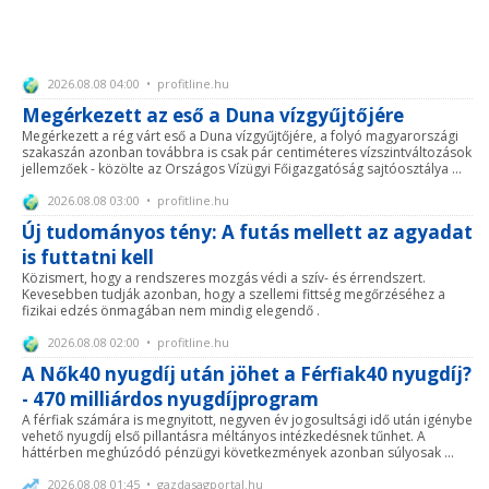
2026.08.08 04:00 • profitline.hu
Megérkezett az eső a Duna vízgyűjtőjére
Megérkezett a rég várt eső a Duna vízgyűjtőjére, a folyó magyarországi
szakaszán azonban továbbra is csak pár centiméteres vízszintváltozások
jellemzőek - közölte az Országos Vízügyi Főigazgatóság sajtóosztálya ...
2026.08.08 03:00 • profitline.hu
Új tudományos tény: A futás mellett az agyadat
is futtatni kell
Közismert, hogy a rendszeres mozgás védi a szív- és érrendszert.
Kevesebben tudják azonban, hogy a szellemi fittség megőrzéséhez a
fizikai edzés önmagában nem mindig elegendő .
2026.08.08 02:00 • profitline.hu
A Nők40 nyugdíj után jöhet a Férfiak40 nyugdíj?
- 470 milliárdos nyugdíjprogram
A férfiak számára is megnyitott, negyven év jogosultsági idő után igénybe
vehető nyugdíj első pillantásra méltányos intézkedésnek tűnhet. A
háttérben meghúzódó pénzügyi következmények azonban súlyosak ...
2026.08.08 01:45 • gazdasagportal.hu