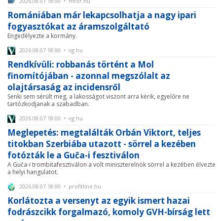
2026.08.07 18:00 • mfor.hu
Romániában már lekapcsolhatja a nagy ipari
fogyasztókat az áramszolgáltató
Engedélyezte a kormány.
2026.08.07 18:00 • vg.hu
Rendkívüli: robbanás történt a Mol
finomítójában - azonnal megszólalt az
olajtársaság az incidensről
Senki sem sérült meg, a lakosságot viszont arra kérik, egyelőre ne
tartózkodjanak a szabadban.
2026.08.07 18:00 • vg.hu
Meglepetés: megtalálták Orbán Viktort, teljes
titokban Szerbiába utazott - sörrel a kezében
fotózták le a Guča-i fesztiválon
A Guča-i trombitafesztiválon a volt miniszterelnök sörrel a kezében élvezte
a helyi hangulatot.
2026.08.07 18:00 • profitline.hu
Korlátozta a versenyt az egyik ismert hazai
fodrászcikk forgalmazó, komoly GVH-bírság lett