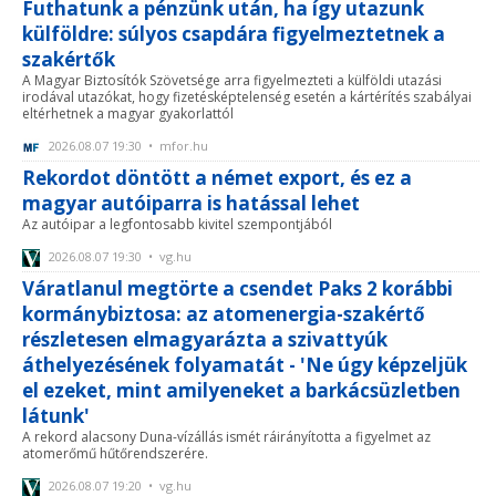
Futhatunk a pénzünk után, ha így utazunk
külföldre: súlyos csapdára figyelmeztetnek a
szakértők
A Magyar Biztosítók Szövetsége arra figyelmezteti a külföldi utazási
irodával utazókat, hogy fizetésképtelenség esetén a kártérítés szabályai
eltérhetnek a magyar gyakorlattól
2026.08.07 19:30 • mfor.hu
Rekordot döntött a német export, és ez a
magyar autóiparra is hatással lehet
Az autóipar a legfontosabb kivitel szempontjából
2026.08.07 19:30 • vg.hu
Váratlanul megtörte a csendet Paks 2 korábbi
kormánybiztosa: az atomenergia-szakértő
részletesen elmagyarázta a szivattyúk
áthelyezésének folyamatát - 'Ne úgy képzeljük
el ezeket, mint amilyeneket a barkácsüzletben
látunk'
A rekord alacsony Duna-vízállás ismét ráirányította a figyelmet az
atomerőmű hűtőrendszerére.
2026.08.07 19:20 • vg.hu