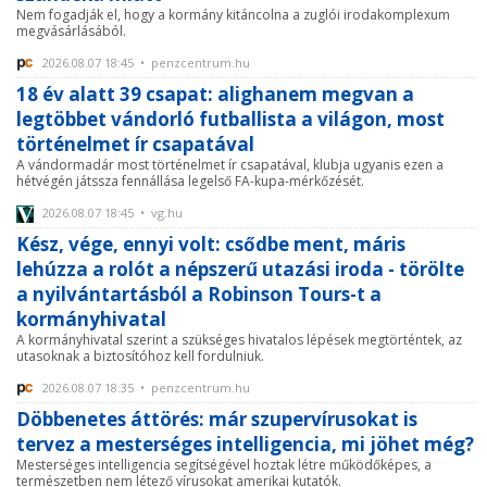
Nem fogadják el, hogy a kormány kitáncolna a zuglói irodakomplexum
megvásárlásából.
2026.08.07 18:45 • penzcentrum.hu
18 év alatt 39 csapat: alighanem megvan a
legtöbbet vándorló futballista a világon, most
történelmet ír csapatával
A vándormadár most történelmet ír csapatával, klubja ugyanis ezen a
hétvégén játssza fennállása legelső FA-kupa-mérkőzését.
2026.08.07 18:45 • vg.hu
Kész, vége, ennyi volt: csődbe ment, máris
lehúzza a rolót a népszerű utazási iroda - törölte
a nyilvántartásból a Robinson Tours-t a
kormányhivatal
A kormányhivatal szerint a szükséges hivatalos lépések megtörténtek, az
utasoknak a biztosítóhoz kell fordulniuk.
2026.08.07 18:35 • penzcentrum.hu
Döbbenetes áttörés: már szupervírusokat is
tervez a mesterséges intelligencia, mi jöhet még?
Mesterséges intelligencia segítségével hoztak létre működőképes, a
természetben nem létező vírusokat amerikai kutatók.