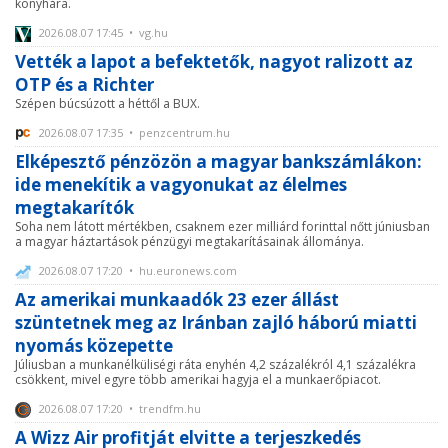
konyhára.
2026.08.07 17:45 • vg.hu
Vették a lapot a befektetők, nagyot ralizott az
OTP és a Richter
Szépen búcsúzott a héttől a BUX.
2026.08.07 17:35 • penzcentrum.hu
Elképesztő pénzözön a magyar bankszámlákon:
ide menekítik a vagyonukat az élelmes
megtakarítók
Soha nem látott mértékben, csaknem ezer milliárd forinttal nőtt júniusban
a magyar háztartások pénzügyi megtakarításainak állománya.
2026.08.07 17:20 • hu.euronews.com
Az amerikai munkaadók 23 ezer állást
szüntetnek meg az Iránban zajló háború miatti
nyomás közepette
Júliusban a munkanélküliségi ráta enyhén 4,2 százalékról 4,1 százalékra
csökkent, mivel egyre több amerikai hagyja el a munkaerőpiacot.
2026.08.07 17:20 • trendfm.hu
A Wizz Air profitját elvitte a terjeszkedés