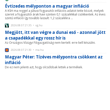
Évtizedes mélyponton a magyar infláció
A KSH ma reggel a júliusi fogyasztói inflációs adatot tette közzé, melyek
szerint a fogyasztói árak havi szinten 0,1 százalékkal csökkentek. Az éves
szintű infláció így tovább lassult: 1,2 százalékra ...
2026.08.07 21:35 • vg.hu
Megjött, itt van végre a dunai eső - azonnal jött
a csapadékkal egy rossz hír is
Az Országos Vízügyi Főigazgatóság nem kertelt: erre kell készülni.
2026.08.07 21:30 • ma.hu
Magyar Péter: Tízéves mélypontra csökkent az
infláció
De ez nem jelenti azt, hogy olcsóbbak lettek a termékek.