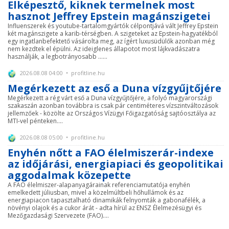
Elképesztő, kiknek termelnek most
hasznot Jeffrey Epstein magánszigetei
Influenszerek és youtube-tartalomgyártók célpontjává vált Jeffrey Epstein
két magánszigete a karib-térségben. A szigeteket az Epstein-hagyatékból
egy ingatlanbefektető vásárolta meg, az ígért luxusüdülők azonban még
nem kezdtek el épülni. Az ideiglenes állapotot most lájkvadászatra
használják, a legbotrányosabb ......
2026.08.08 04:00 • profitline.hu
Megérkezett az eső a Duna vízgyűjtőjére
Megérkezett a rég várt eső a Duna vízgyűjtőjére, a folyó magyarországi
szakaszán azonban továbbra is csak pár centiméteres vízszintváltozások
jellemzőek - közölte az Országos Vízügyi Főigazgatóság sajtóosztálya az
MTI-vel pénteken....
2026.08.08 05:00 • profitline.hu
Enyhén nőtt a FAO élelmiszerár-indexe
az időjárási, energiapiaci és geopolitikai
aggodalmak közepette
A FAO élelmiszer-alapanyagárainak referenciamutatója enyhén
emelkedett júliusban, mivel a közelmúltbeli hőhullámok és az
energiapiacon tapasztalható dinamikák felnyomták a gabonafélék, a
növényi olajok és a cukor árát - adta hírül az ENSZ Élelmezésügyi és
Mezőgazdasági Szervezete (FAO)....