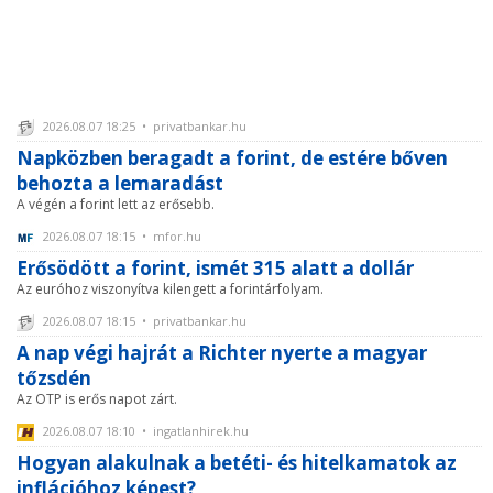
2026.08.07 18:25 • privatbankar.hu
Napközben beragadt a forint, de estére bőven
behozta a lemaradást
A végén a forint lett az erősebb.
2026.08.07 18:15 • mfor.hu
Erősödött a forint, ismét 315 alatt a dollár
Az euróhoz viszonyítva kilengett a forintárfolyam.
2026.08.07 18:15 • privatbankar.hu
A nap végi hajrát a Richter nyerte a magyar
tőzsdén
Az OTP is erős napot zárt.
2026.08.07 18:10 • ingatlanhirek.hu
Hogyan alakulnak a betéti- és hitelkamatok az
inflációhoz képest?