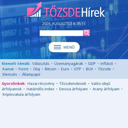
2026. AUGUSZTUS 8. 05:11
Kiemelt témák:
Választás
•
Üzemanyagárak
•
GDP
•
Infláció
•
Kamat
•
Forint
•
Olaj
•
Bitcoin
•
Euro
•
OTP
•
BUX
•
Tőzsde
•
Elemzés
•
Állampapír
Gyorslinkek:
Hazai részvény
•
Tőzsdeindexek
•
Valós idejű
árfolyamok
•
Határidős index
•
Deviza árfolyam
•
Arany árfolyam
•
Kriptovaluta árfolyam