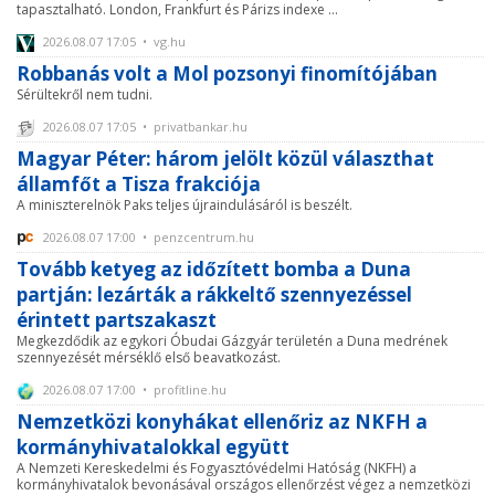
tapasztalható. London, Frankfurt és Párizs indexe ...
2026.08.07 17:05 • vg.hu
Robbanás volt a Mol pozsonyi finomítójában
Sérültekről nem tudni.
2026.08.07 17:05 • privatbankar.hu
Magyar Péter: három jelölt közül választhat
államfőt a Tisza frakciója
A miniszterelnök Paks teljes újraindulásáról is beszélt.
2026.08.07 17:00 • penzcentrum.hu
Tovább ketyeg az időzített bomba a Duna
partján: lezárták a rákkeltő szennyezéssel
érintett partszakaszt
Megkezdődik az egykori Óbudai Gázgyár területén a Duna medrének
szennyezését mérséklő első beavatkozást.
2026.08.07 17:00 • profitline.hu
Nemzetközi konyhákat ellenőriz az NKFH a
kormányhivatalokkal együtt
A Nemzeti Kereskedelmi és Fogyasztóvédelmi Hatóság (NKFH) a
kormányhivatalok bevonásával országos ellenőrzést végez a nemzetközi