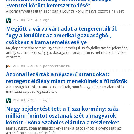
Eventtel kötött keretszerződését
A kormányváltás után azonban a Lounge körül megváltozott a helyzet.
2026.08.07 20:20 • vg.hu
Megjött a várva várt adat a tengerentúlról:
fogy a lendület az amerikai gazdaságból,
csökkent a kamatemelés esélye
Meglepetést okozott az Egyesült Államok júliusi foglalkoztatási jelentése,
amely szerint az ország gazdasága öt hónap után ismét munkahelyeket
veszített.
2026.08.07 20:10 • penzcentrum.hu
Azonnal lezárták a népszerű strandokat:
rettegett élőlény miatt menekülnek a fürdőzők
A hatóságok több strandot is lezártak, miután egyetlen nap alatt több
mint száz csípést regisztráltak.
2026.08.07 20:05 • vg.hu
Nagy bejelentést tett a Tisza-kormány: száz
milliárd forintot osztanak szét a magyarok
között - Bóna Szabolcs elárulta a részleteket
Már augusztusban milliárdok érkeznek a gazdákhoz: előrehozzák az
agrártámogatások kifizetését.