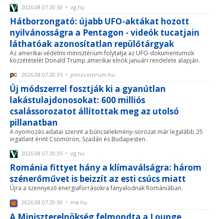
2026.08.07 20:50 • vg.hu
Hátborzongató: újabb UFO-aktákat hozott
nyilvánosságra a Pentagon - videók tucatjain
láthatóak azonosítatlan repülőtárgyak
Az amerikai védelmi minisztérium folytatja az UFO-dokumentumok
közzétételét Donald Trump amerikai elnök januári rendelete alapján.
2026.08.07 20:35 • penzcentrum.hu
Új módszerrel fosztják ki a gyanútlan
lakástulajdonosokat: 600 milliós
csalássorozatot állítottak meg az utolsó
pillanatban
A nyomozás adatai szerint a bűncselekmény-sorozat már legalább 25
ingatlant érint Csömörön, Szadán és Budapesten.
2026.08.07 20:35 • vg.hu
Románia fittyet hány a klímaválságra: három
szénerőművet is beizzít az esti csúcs miatt
Újra a szennyező energiaforrásokra fanyalodnak Romániában.
2026.08.07 20:30 • ma.hu
A Miniszterelnökség felmondta a Lounge