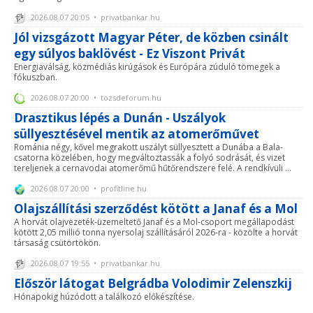
2026.08.07 20:05 • privatbankar.hu
Jól vizsgázott Magyar Péter, de közben csinált
egy súlyos baklövést - Ez Viszont Privát
Energiaválság, közmédiás kirúgások és Európára zúduló tömegek a
fókuszban.
2026.08.07 20:00 • tozsdeforum.hu
Drasztikus lépés a Dunán - Uszályok
süllyesztésével mentik az atomerőművet
Románia négy, kővel megrakott uszályt süllyesztett a Dunába a Bala-
csatorna közelében, hogy megváltoztassák a folyó sodrását, és vizet
tereljenek a cernavodai atomerőmű hűtőrendszere felé. A rendkívüli ...
2026.08.07 20:00 • profitline.hu
Olajszállítási szerződést kötött a Janaf és a Mol
A horvát olajvezeték-üzemeltető Janaf és a Mol-csoport megállapodást
kötött 2,05 millió tonna nyersolaj szállításáról 2026-ra - közölte a horvát
társaság csütörtökön.
2026.08.07 19:55 • privatbankar.hu
Először látogat Belgrádba Volodimir Zelenszkij
Hónapokig húzódott a találkozó előkészítése.