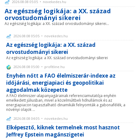
2026.08.08 05:05 • novekedes.hu
Az egészség logikája: a XX. század
orvostudományi sikerei
Az egészség logikája: a XX. század orvostudományi sikerei...
2026.08.08 05:05 • novekedes.hu
Az egészség logikája: a XX. század
orvostudományi sikerei
Az egészség logikája: a XX. század orvostudományi sikerei
2026.08.08 05:00 • profitline.hu
Enyhén nőtt a FAO élelmiszerár-indexe az
időjárási, energiapiaci és geopolitikai
aggodalmak közepette
A FAO élelmiszer-alapanyagárainak referenciamutatója enyhén
emelkedett júliusban, mivel a közelmúltbeli hőhullámok és az
energiapiacon tapasztalható dinamikák felnyomták a gabonafélék, a
növényi olajok ...
2026.08.08 04:05 • novekedes.hu
Elképesztő, kiknek termelnek most hasznot
Jeffrey Epstein magánszigetei