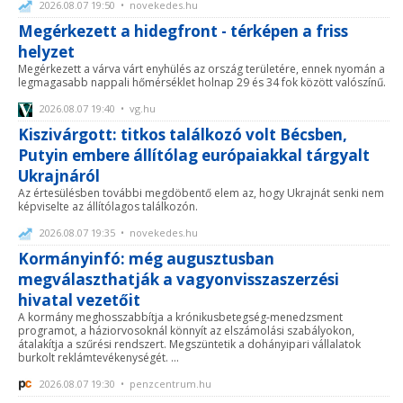
2026.08.07 19:50 • novekedes.hu
Megérkezett a hidegfront - térképen a friss
helyzet
Megérkezett a várva várt enyhülés az ország területére, ennek nyomán a
legmagasabb nappali hőmérséklet holnap 29 és 34 fok között valószínű.
2026.08.07 19:40 • vg.hu
Kiszivárgott: titkos találkozó volt Bécsben,
Putyin embere állítólag európaiakkal tárgyalt
Ukrajnáról
Az értesülésben további megdöbentő elem az, hogy Ukrajnát senki nem
képviselte az állítólagos találkozón.
2026.08.07 19:35 • novekedes.hu
Kormányinfó: még augusztusban
megválaszthatják a vagyonvisszaszerzési
hivatal vezetőit
A kormány meghosszabbítja a krónikusbetegség-menedzsment
programot, a háziorvosoknál könnyít az elszámolási szabályokon,
átalakítja a szűrési rendszert. Megszüntetik a dohányipari vállalatok
burkolt reklámtevékenységét. ...
2026.08.07 19:30 • penzcentrum.hu