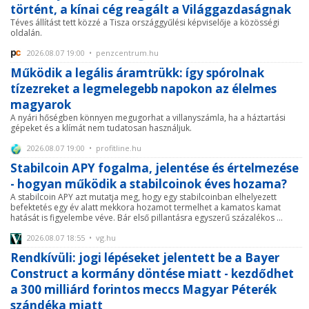
történt, a kínai cég reagált a Világgazdaságnak
Téves állítást tett közzé a Tisza országgyűlési képviselője a közösségi
oldalán.
2026.08.07 19:00 • penzcentrum.hu
Működik a legális áramtrükk: így spórolnak
tízezreket a legmelegebb napokon az élelmes
magyarok
A nyári hőségben könnyen megugorhat a villanyszámla, ha a háztartási
gépeket és a klímát nem tudatosan használjuk.
2026.08.07 19:00 • profitline.hu
Stabilcoin APY fogalma, jelentése és értelmezése
- hogyan működik a stabilcoinok éves hozama?
A stabilcoin APY azt mutatja meg, hogy egy stabilcoinban elhelyezett
befektetés egy év alatt mekkora hozamot termelhet a kamatos kamat
hatását is figyelembe véve. Bár első pillantásra egyszerű százalékos ...
2026.08.07 18:55 • vg.hu
Rendkívüli: jogi lépéseket jelentett be a Bayer
Construct a kormány döntése miatt - kezdődhet
a 300 milliárd forintos meccs Magyar Péterék
szándéka miatt