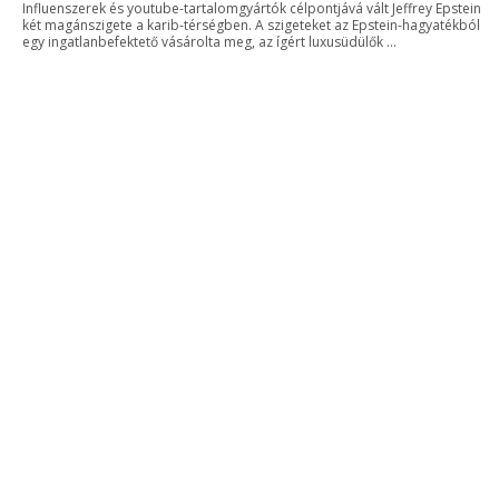
Influenszerek és youtube-tartalomgyártók célpontjává vált Jeffrey Epstein
két magánszigete a karib-térségben. A szigeteket az Epstein-hagyatékból
egy ingatlanbefektető vásárolta meg, az ígért luxusüdülők ...