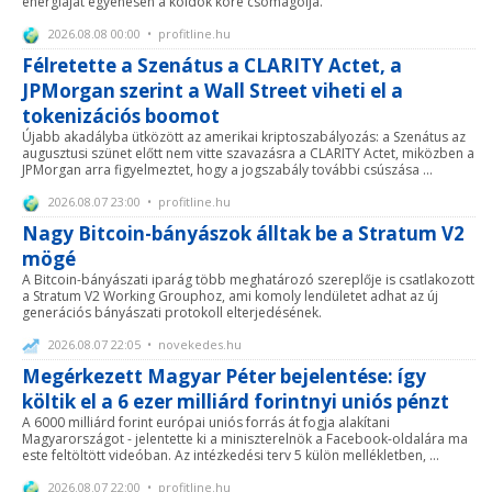
energiáját egyenesen a köldök köré csomagolja.
2026.08.08 00:00 • profitline.hu
Félretette a Szenátus a CLARITY Actet, a
JPMorgan szerint a Wall Street viheti el a
tokenizációs boomot
Újabb akadályba ütközött az amerikai kriptoszabályozás: a Szenátus az
augusztusi szünet előtt nem vitte szavazásra a CLARITY Actet, miközben a
JPMorgan arra figyelmeztet, hogy a jogszabály további csúszása ...
2026.08.07 23:00 • profitline.hu
Nagy Bitcoin-bányászok álltak be a Stratum V2
mögé
A Bitcoin-bányászati iparág több meghatározó szereplője is csatlakozott
a Stratum V2 Working Grouphoz, ami komoly lendületet adhat az új
generációs bányászati protokoll elterjedésének.
2026.08.07 22:05 • novekedes.hu
Megérkezett Magyar Péter bejelentése: így
költik el a 6 ezer milliárd forintnyi uniós pénzt
A 6000 milliárd forint európai uniós forrás át fogja alakítani
Magyarországot - jelentette ki a miniszterelnök a Facebook-oldalára ma
este feltöltött videóban. Az intézkedési terv 5 külön mellékletben, ...
2026.08.07 22:00 • profitline.hu