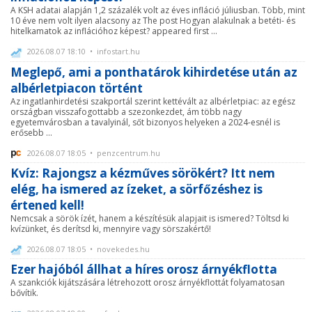
A KSH adatai alapján 1,2 százalék volt az éves infláció júliusban. Több, mint
10 éve nem volt ilyen alacsony az The post Hogyan alakulnak a betéti- és
hitelkamatok az inflációhoz képest? appeared first ...
2026.08.07 18:10 • infostart.hu
Meglepő, ami a ponthatárok kihirdetése után az
albérletpiacon történt
Az ingatlanhirdetési szakportál szerint kettévált az albérletpiac: az egész
országban visszafogottabb a szezonkezdet, ám több nagy
egyetemvárosban a tavalyinál, sőt bizonyos helyeken a 2024-esnél is
erősebb ...
2026.08.07 18:05 • penzcentrum.hu
Kvíz: Rajongsz a kézműves sörökért? Itt nem
elég, ha ismered az ízeket, a sörfőzéshez is
értened kell!
Nemcsak a sörök ízét, hanem a készítésük alapjait is ismered? Töltsd ki
kvízünket, és derítsd ki, mennyire vagy sörszakértő!
2026.08.07 18:05 • novekedes.hu
Ezer hajóból állhat a híres orosz árnyékflotta
A szankciók kijátszására létrehozott orosz árnyékflottát folyamatosan
bővítik.