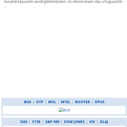
konyhát képviselő vendéglátóhelyeken. Az ellenőrzések célja a fogyasztók
...
BUX
|
OTP
|
MOL
|
MTEL
|
RICHTER
|
OPUS
DAX
|
FTSE
|
S&P 500
|
DOW JONES
|
VIX
|
OLAJ