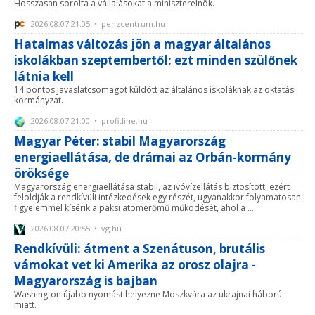
Hosszasan sorolta a vállalásokat a miniszterelnök.
2026.08.07 21:05 • penzcentrum.hu
Hatalmas változás jön a magyar általános
iskolákban szeptembertől: ezt minden szülőnek
látnia kell
14 pontos javaslatcsomagot küldött az általános iskoláknak az oktatási
kormányzat.
2026.08.07 21:00 • profitline.hu
Magyar Péter: stabil Magyarország
energiaellátása, de drámai az Orbán-kormány
öröksége
Magyarország energiaellátása stabil, az ivóvízellátás biztosított, ezért
feloldják a rendkívüli intézkedések egy részét, ugyanakkor folyamatosan
figyelemmel kísérik a paksi atomerőmű működését, ahol a ...
2026.08.07 20:55 • vg.hu
Rendkívüli: átment a Szenátuson, brutális
vámokat vet ki Amerika az orosz olajra -
Magyarország is bajban
Washington újabb nyomást helyezne Moszkvára az ukrajnai háború
miatt.