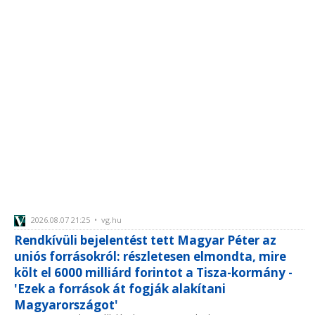
2026.08.07 21:25 • vg.hu
Rendkívüli bejelentést tett Magyar Péter az
uniós forrásokról: részletesen elmondta, mire
költ el 6000 milliárd forintot a Tisza-kormány -
'Ezek a források át fogják alakítani
Magyarországot'