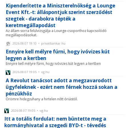
Kipenderítette a Miniszterelnökség a Lounge
Event Kft.-t: álláspontjuk szerint szerződést
szegtek - darabokra tépték a
keretmegállapodást
Az állam sorra felülvizsgálja a Lounge-csoporthoz kapcsolódó
megállapodásokat.
2026.08.07 19:10 • privatbankar.hu
Ennyire kell mélyre fúrni, hogy ivóvizes kút
legyen a kertben
Ennyire kell mélyre fúrni, hogy ivóvizes kút legyen a kertben
2026.08.07 19:05 • vg.hu
A Revolut tanácsot adott a megzavarodott
ügyfeleknek - ezért nem férnek hozzá sokan a
pénzükhöz
Örömre hidegzuhany a hirtelen nőtt óriástól.
2026.08.07 19:05 • vg.hu
Itt a totális fordulat: nem büntette meg a
kormányhivatal a szegedi BYD-t - tévedés