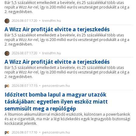
Bár 5,5 százalékot emelkedett a bevétele, és 25 százalékkal több utas
repült a Wizz Air-rel, így is 200 millió eurós veszteséget produkált a cég a
2. negyedévben.
2026.08.07 17:20 • trendfm.hu
A Wizz Air profitját elvitte a terjeszkedés
Bár 5,5 százalékot emelkedett a bevétele, és 25 százalékkal több utas
repült a Wizz Air-rel, így is 200 millió eurós veszteséget produkált a cég a
2. negyedévben.
2026.08.07 17:20 • trendfm.hu
A Wizz Air profitját elvitte a terjeszkedés
Bár 5,5 százalékot emelkedett a bevétele, és 25 százalékkal több utas
repült a Wizz Air-rel, így is 200 millió eurós veszteséget produkált a cég a
2. negyedévben.
2026.08.07 17:15 • penzcentrum.hu
Időzített bomba lapul a magyar utazók
táskájában: egyetlen ilyen eszköz miatt
semmisült meg a repülőgép
A lítiumion-akkumulátorral működő eszközök, különösen a powerbankok
és az e-cigaretták, ma már a légi közlekedés egyik legnagyobb biztonsági
kockázatát jelentik.
2026.08.07 17:10 • penzcentrum.hu