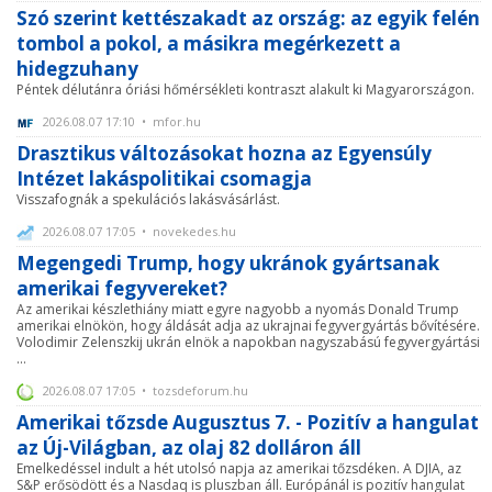
Szó szerint kettészakadt az ország: az egyik felén
tombol a pokol, a másikra megérkezett a
hidegzuhany
Péntek délutánra óriási hőmérsékleti kontraszt alakult ki Magyarországon.
2026.08.07 17:10 • mfor.hu
Drasztikus változásokat hozna az Egyensúly
Intézet lakáspolitikai csomagja
Visszafognák a spekulációs lakásvásárlást.
2026.08.07 17:05 • novekedes.hu
Megengedi Trump, hogy ukránok gyártsanak
amerikai fegyvereket?
Az amerikai készlethiány miatt egyre nagyobb a nyomás Donald Trump
amerikai elnökön, hogy áldását adja az ukrajnai fegyvergyártás bővítésére.
Volodimir Zelenszkij ukrán elnök a napokban nagyszabású fegyvergyártási
...
2026.08.07 17:05 • tozsdeforum.hu
Amerikai tőzsde Augusztus 7. - Pozitív a hangulat
az Új-Világban, az olaj 82 dolláron áll
Emelkedéssel indult a hét utolsó napja az amerikai tőzsdéken. A DJIA, az
S&P erősödött és a Nasdaq is pluszban áll. Európánál is pozitív hangulat