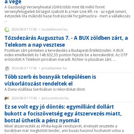
a vége
A Gazdasági Versenyhivatal (GVH) több mint 68 millió forint
versenyfelügyeleti bírságot szabott ki a Hair-Line Kft.-re - az egyik ismert,
évtizedek óta működő hazai fodrászcikk forgalmazóra - mert a vállalkozás
...
2026.08.07 17:50 • tozsdeforum.hu
Tőzsdezárás Augusztus 7. - A BUX zöldben zárt, a
Telekom a nap vesztese
Pozitívan zárt pénteken a kereskedés a Budapesti Értéktőzsdén. A BUX
index emelkedett és 148 632,55 ponton fejezte be a kereskedést. Az OTP
erősödött A Telekom pirosban maradt. Richter is pluszban zárt. ...
2026.08.07 17:50 • privatbankar.hu
Több szerb és bosnyák településen is
vízkorlátozást rendeltek el
A Duna vízállása Szerbiában is rekordokat dönt.
2026.08.07 17:45 • penzcentrum.hu
Ez se volt egy jó döntés: egymilliárd dollárt
bukott a fociszövetség egy átszervezés miatt,
bottal üthetik a pénz nyomát
Mivel átszervezték az Afrika-kupák rendszerét, érvényét vesztette a
korábban már megkötött tender, ami busás hasznot hozhatott volna a