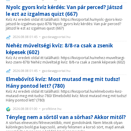
Nyolc gyors kvíz kérdés: Van pár perced? Játszd
le ezt az izgalmas quizt (667)
Kvíz Az eredeti oldal itt található: https://kvizportal.hu/nyolc-gyors-kviz-
jatszd-le-izgalmas-quiz-878/ Nyolc gyors kvíz kérdés: Van pár perced?
Játszd le ezt az izgalmas quizt (667)
2026.08.08 01:45 • gazdasagportal.hu
Nehéz műveltségi kvíz: 8/8-ra csak a zsenik
képesek (602)
Kvíz Az eredeti oldal itt található: https://kvizportal.hu/nehez-muveltsegi-
kviz-zseni-878/ Nehéz műveltségi kvíz: 8/8-ra csak a zsenik képesek (602)
2026.08.08 01:45 • gazdasagportal.hu
Elmebővítő kvíz: Most mutasd meg mit tudsz!
Hány pontod lett? (780)
Kvíz Az eredeti oldal itt található: https://kvizportal.hu/elmebovito-kviz-
mutasd-meg-mit-tudsz-780/ Elmebővítő kvíz: Most mutasd meg mit tudsz!
Hány pontod lett? (780)
2026.08.08 01:00 • profitline.hu
Tényleg nem a sörtől van a sörhas? Akkor mitől?
A sörhas elnevezés félrevezetőbb, mint gondolnánk. Nem létezik olyan
különleges biológiai kapcsoló, amely felismeri a korsó sört, majd annak