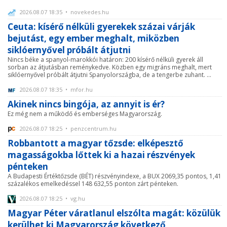
2026.08.07 18:35 • novekedes.hu
Ceuta: kísérő nélküli gyerekek százai várják
bejutást, egy ember meghalt, miközben
siklóernyővel próbált átjutni
Nincs béke a spanyol-marokkói határon: 200 kísérő nélküli gyerek áll
sorban az átjutásban reménykedve. Közben egy migráns meghalt, mert
siklóernyővel próbált átjutni Spanyolországba, de a tengerbe zuhant. ...
2026.08.07 18:35 • mfor.hu
Akinek nincs bingója, az annyit is ér?
Ez még nem a működő és emberséges Magyarország.
2026.08.07 18:25 • penzcentrum.hu
Robbantott a magyar tőzsde: elképesztő
magasságokba lőttek ki a hazai részvények
pénteken
A Budapesti Értéktőzsde (BÉT) részvényindexe, a BUX 2069,35 pontos, 1,41
százalékos emelkedéssel 148 632,55 ponton zárt pénteken.
2026.08.07 18:25 • vg.hu
Magyar Péter váratlanul elszólta magát: közülük
kerülhet ki Magyarország következő