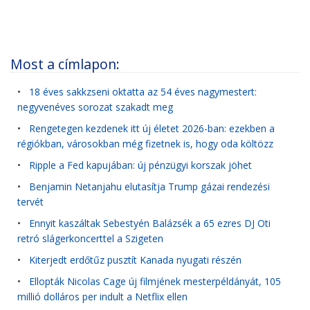
Most a címlapon:
•
18 éves sakkzseni oktatta az 54 éves nagymestert:
negyvenéves sorozat szakadt meg
•
Rengetegen kezdenek itt új életet 2026-ban: ezekben a
régiókban, városokban még fizetnek is, hogy oda költözz
•
Ripple a Fed kapujában: új pénzügyi korszak jöhet
•
Benjamin Netanjahu elutasítja Trump gázai rendezési
tervét
•
Ennyit kaszáltak Sebestyén Balázsék a 65 ezres DJ Oti
retró slágerkoncerttel a Szigeten
•
Kiterjedt erdőtűz pusztít Kanada nyugati részén
•
Ellopták Nicolas Cage új filmjének mesterpéldányát, 105
millió dolláros per indult a Netflix ellen