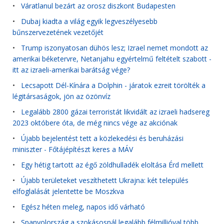
•
Váratlanul bezárt az orosz diszkont Budapesten
•
Dubaj kiadta a világ egyik legveszélyesebb
bűnszervezetének vezetőjét
•
Trump iszonyatosan dühös lesz; Izrael nemet mondott az
amerikai béketervre, Netanjahu egyértelmű feltételt szabott -
itt az izraeli-amerikai barátság vége?
•
Lecsapott Dél-Kínára a Dolphin - járatok ezreit törölték a
légitársaságok, jön az özönvíz
•
Legalább 2800 gázai terroristát likvidált az izraeli hadsereg
2023 októbere óta, de még nincs vége az akciónak
•
Újabb bejelentést tett a közlekedési és beruházási
miniszter - Főtájépítészt keres a MÁV
•
Egy hétig tartott az égő zöldhulladék eloltása Érd mellett
•
Újabb területeket veszíthetett Ukrajna: két település
elfoglalását jelentette be Moszkva
•
Egész héten meleg, napos idő várható
•
Spanyolország a szokásosnál legalább félmillióval több