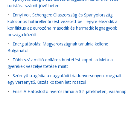
turistára számít jövő héten
•
Ennyi volt Schengen: Olaszország és Spanyolország
kölcsönös határellenőrzést vezetett be - egyre éleződik a
konfliktus az eurozóna második és harmadik legnagyobb
országa között
•
Energiatárolás: Magyarországnak tanulnia kellene
Bulgáriától
•
Több száz millió dolláros büntetést kapott a Meta a
gyerekek veszélyeztetése miatt
•
Szörnyű tragédia a nagyatádi triatlonversenyen: meghalt
egy versenyző, úszás közben lett rosszul
•
Friss! A Hatoslottó nyerőszámai a 32. játékhéten, vasárnap