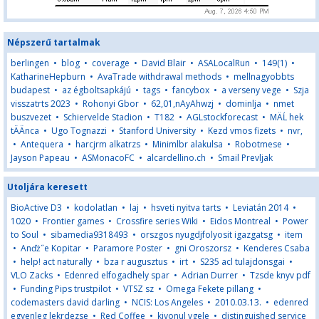
Népszerű tartalmak
berlingen
•
blog
•
coverage
•
David Blair
•
ASALocalRun
•
149(1)
•
KatharineHepburn
•
AvaTrade withdrawal methods
•
mellnagyobbts
budapest
•
az égboltsapkájú
•
tags
•
fancybox
•
a verseny vege
•
Szja
visszatrts 2023
•
Rohonyi Gbor
•
62,01,nAyAhwzj
•
dominlja
•
nmet
buszvezet
•
Schiervelde Stadion
•
T182
•
AGLstockforecast
•
MÄĹ hek
tÄÄnca
•
Ugo Tognazzi
•
Stanford University
•
Kezd vmos fizets
•
nvr,
•
Antequera
•
harcjrm alkatrzs
•
Minimlbr alakulsa
•
Robotmese
•
Jayson Papeau
•
ASMonacoFC
•
alcardellino.ch
•
Smail Prevljak
Utoljára keresett
BioActive D3
•
kodolatlan
•
laj
•
hsveti nyitva tarts
•
Leviatán 2014
•
1020
•
Frontier games
•
Crossfire series Wiki
•
Eidos Montreal
•
Power
to Soul
•
sibamedia9318493
•
orszgos nyugdjfolyosit igazgatsg
•
item
•
Anďż˝e Kopitar
•
Paramore Poster
•
gni Oroszorsz
•
Kenderes Csaba
•
help! act naturally
•
bza r augusztus
•
irt
•
S235 acl tulajdonsgai
•
VLO Zacks
•
Edenred elfogadhely spar
•
Adrian Durrer
•
Tzsde knyv pdf
•
Funding Pips trustpilot
•
VTSZ sz
•
Omega Fekete pillang
•
codemasters david darling
•
NCIS: Los Angeles
•
2010.03.13.
•
edenred
egyenleg lekrdezse
•
Red Coffee
•
kivonul vgele
•
distinguished service