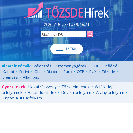
2026. AUGUSZTUS 9. 16:24
Kiemelt témák:
Választás
•
Üzemanyagárak
•
GDP
•
Infláció
•
Kamat
•
Forint
•
Olaj
•
Bitcoin
•
Euro
•
OTP
•
BUX
•
Tőzsde
•
Elemzés
•
Állampapír
Gyorslinkek:
Hazai részvény
•
Tőzsdeindexek
•
Valós idejű
árfolyamok
•
Határidős index
•
Deviza árfolyam
•
Arany árfolyam
•
Kriptovaluta árfolyam