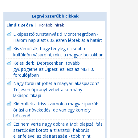
Legnépszerűbb cikkek
Elmúlt 24 óra
|
Korábbi hírek
Elképesztő turistainvázió Montenegróban -
Három nap alatt 632 ezren lépték át a határt
Kiszámolták, hogy tényleg olcsóbb-e
külföldön vásárolni, mint a magyar boltokban
Keleti derbi Debrecenben, tovább
gyűjtögetne az Újpest: ez lesz az NB I 3.
fordulójában
Nagy fordulat jöhet a magyar lakáspiacon?
Teljesen új irányt vehet a kormány
lakáspolitikája
Kiderültek a friss számok a magyar iparról:
óriási a növekedés, de van egy komoly
bökkenő
Ezt nem verte nagy dobra a Mol: olajszállítási
szerződést kötött a 'tranzitdíj-háborús'
ellenfelével az olajtársaság - több mint