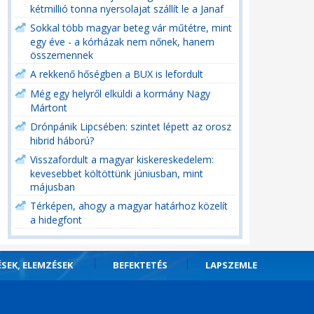
kétmillió tonna nyersolajat szállít le a Janaf
Sokkal több magyar beteg vár műtétre, mint
egy éve - a kórházak nem nőnek, hanem
összemennek
A rekkenő hőségben a BUX is lefordult
Még egy helyről elküldi a kormány Nagy
Mártont
Drónpánik Lipcsében: szintet lépett az orosz
hibrid háború?
Visszafordult a magyar kiskereskedelem:
kevesebbet költöttünk júniusban, mint
májusban
Térképen, ahogy a magyar határhoz közelít
a hidegfont
ÉSEK, ELEMZÉSEK
BEFEKTETÉS
LAPSZEMLE