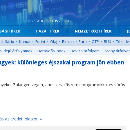
2026. AUGUSZTUS 7. 03:49
ÁGI HÍREK
HAZAI HÍREK
NEMZETKÖZI HÍREK
J
Infláció
•
Kamat
•
Forint
•
Olaj
•
Bitcoin
•
Euro
•
OTP
•
BUX
•
Tőzsde
s idejű árfolyamok
•
Határidős index
•
Deviza árfolyam
•
Arany árfolya
ügyek: különleges éjszakai program jön ebben
nyeket Zalaegerszegen, ahol ízes, fűszeres programokkal és sörös
ás az eredeti oldalon »