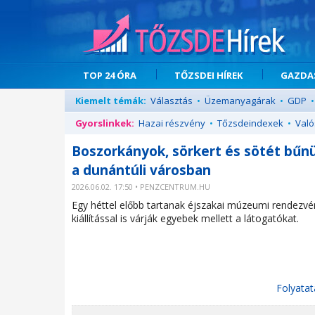
TOP 24 ÓRA
TŐZSDEI HÍREK
GAZDAS
Kiemelt témák:
Választás
•
Üzemanyagárak
•
GDP
•
Gyorslinkek:
Hazai részvény
•
Tőzsdeindexek
•
Való
Boszorkányok, sörkert és sötét bűn
a dunántúli városban
2026.06.02. 17:50 • PENZCENTRUM.HU
Egy héttel előbb tartanak éjszakai múzeumi rendezvé
kiállítással is várják egyebek mellett a látogatókat.
Folyatat