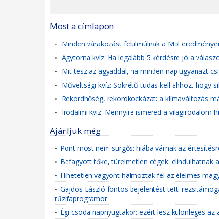
Most a címlapon
Minden várakozást felülmúlnak a Mol eredményei
•
Agytorna kvíz: Ha legalább 5 kérdésre jó a válas
•
Mit tesz az agyaddal, ha minden nap ugyanazt cs
•
Műveltségi kvíz: Sokrétű tudás kell ahhoz, hogy si
•
Rekordhőség, rekordkockázat: a klímaváltozás már
•
Irodalmi kvíz: Mennyire ismered a világirodalom hí
•
Ajánljuk még
Pont most nem sürgős: hiába várnak az értesítésr
•
Befagyott tőke, türelmetlen cégek: elindulhatna
•
Hihetetlen vagyont halmoztak fel az élelmes magya
•
Gajdos László fontos bejelentést tett: rezsitám
•
tűzifaprogramot
Égi csoda napnyugtakor: ezért lesz különleges az
•