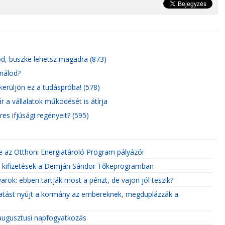
zod, büszke lehetsz magadra (873)
inálod?
kerüljön ez a tudáspróba! (578)
 a vállalatok működését is átírja
res ifjúsági regényeit? (595)
e az Otthoni Energiatároló Program pályázói
k a kifizetések a Demján Sándor Tőkeprogramban
rok: ebben tartják most a pénzt, de vajon jól teszik?
ogatást nyújt a kormány az embereknek, megduplázzák a
 augusztusi napfogyatkozás