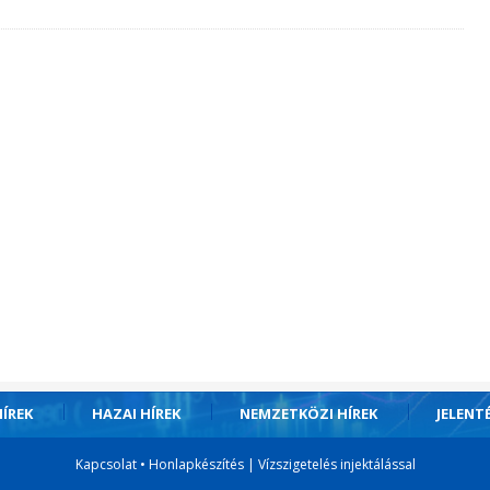
ÍREK
HAZAI HÍREK
NEMZETKÖZI HÍREK
JELENT
Kapcsolat
•
Honlapkészítés
|
Vízszigetelés injektálással