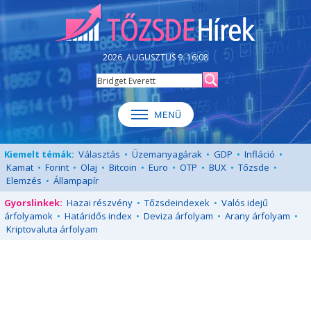
2026. AUGUSZTUS 9. 16:08
Kiemelt témák:
Választás
•
Üzemanyagárak
•
GDP
•
Infláció
•
Kamat
•
Forint
•
Olaj
•
Bitcoin
•
Euro
•
OTP
•
BUX
•
Tőzsde
•
Elemzés
•
Állampapír
Gyorslinkek:
Hazai részvény
•
Tőzsdeindexek
•
Valós idejű
árfolyamok
•
Határidős index
•
Deviza árfolyam
•
Arany árfolyam
•
Kriptovaluta árfolyam