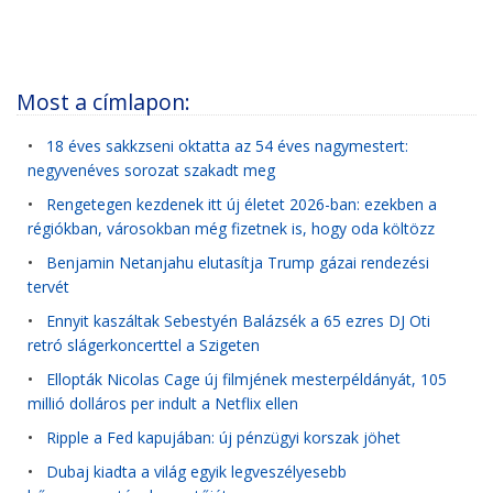
Most a címlapon:
•
18 éves sakkzseni oktatta az 54 éves nagymestert:
negyvenéves sorozat szakadt meg
•
Rengetegen kezdenek itt új életet 2026-ban: ezekben a
régiókban, városokban még fizetnek is, hogy oda költözz
•
Benjamin Netanjahu elutasítja Trump gázai rendezési
tervét
•
Ennyit kaszáltak Sebestyén Balázsék a 65 ezres DJ Oti
retró slágerkoncerttel a Szigeten
•
Ellopták Nicolas Cage új filmjének mesterpéldányát, 105
millió dolláros per indult a Netflix ellen
•
Ripple a Fed kapujában: új pénzügyi korszak jöhet
•
Dubaj kiadta a világ egyik legveszélyesebb