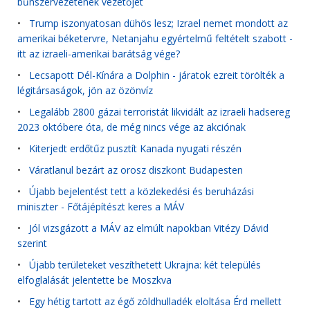
bűnszervezetének vezetőjét
•
Trump iszonyatosan dühös lesz; Izrael nemet mondott az
amerikai béketervre, Netanjahu egyértelmű feltételt szabott -
itt az izraeli-amerikai barátság vége?
•
Lecsapott Dél-Kínára a Dolphin - járatok ezreit törölték a
légitársaságok, jön az özönvíz
•
Legalább 2800 gázai terroristát likvidált az izraeli hadsereg
2023 októbere óta, de még nincs vége az akciónak
•
Kiterjedt erdőtűz pusztít Kanada nyugati részén
•
Váratlanul bezárt az orosz diszkont Budapesten
•
Újabb bejelentést tett a közlekedési és beruházási
miniszter - Főtájépítészt keres a MÁV
•
Jól vizsgázott a MÁV az elmúlt napokban Vitézy Dávid
szerint
•
Újabb területeket veszíthetett Ukrajna: két település
elfoglalását jelentette be Moszkva
•
Egy hétig tartott az égő zöldhulladék eloltása Érd mellett