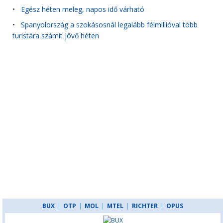
•
Egész héten meleg, napos idő várható
•
Spanyolország a szokásosnál legalább félmillióval több
turistára számít jövő héten
BUX
|
OTP
|
MOL
|
MTEL
|
RICHTER
|
OPUS