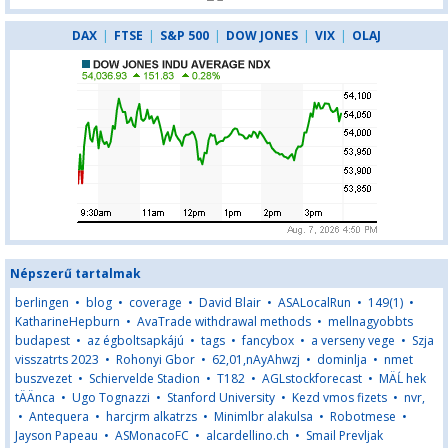
DAX
|
FTSE
|
S&P 500
|
DOW JONES
|
VIX
|
OLAJ
Népszerű tartalmak
berlingen
•
blog
•
coverage
•
David Blair
•
ASALocalRun
•
149(1)
•
KatharineHepburn
•
AvaTrade withdrawal methods
•
mellnagyobbts
budapest
•
az égboltsapkájú
•
tags
•
fancybox
•
a verseny vege
•
Szja
visszatrts 2023
•
Rohonyi Gbor
•
62,01,nAyAhwzj
•
dominlja
•
nmet
buszvezet
•
Schiervelde Stadion
•
T182
•
AGLstockforecast
•
MÄĹ hek
tÄÄnca
•
Ugo Tognazzi
•
Stanford University
•
Kezd vmos fizets
•
nvr,
•
Antequera
•
harcjrm alkatrzs
•
Minimlbr alakulsa
•
Robotmese
•
Jayson Papeau
•
ASMonacoFC
•
alcardellino.ch
•
Smail Prevljak