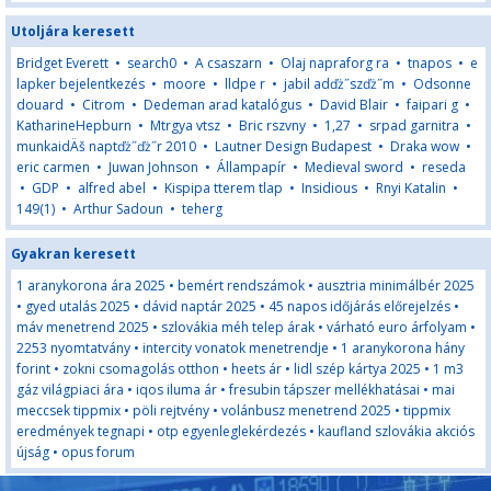
Utoljára keresett
Bridget Everett
•
search0
•
A csaszarn
•
Olaj napraforg ra
•
tnapos
•
e
lapker bejelentkezés
•
moore
•
lldpe r
•
jabil adďż˝szďż˝m
•
Odsonne
douard
•
Citrom
•
Dedeman arad katalógus
•
David Blair
•
faipari g
•
KatharineHepburn
•
Mtrgya vtsz
•
Bric rszvny
•
1,27
•
srpad garnitra
•
munkaidÄš naptďż˝ďż˝r 2010
•
Lautner Design Budapest
•
Draka wow
•
eric carmen
•
Juwan Johnson
•
Állampapír
•
Medieval sword
•
reseda
•
GDP
•
alfred abel
•
Kispipa tterem tlap
•
Insidious
•
Rnyi Katalin
•
149(1)
•
Arthur Sadoun
•
teherg
Gyakran keresett
1 aranykorona ára 2025
•
bemért rendszámok
•
ausztria minimálbér 2025
•
gyed utalás 2025
•
dávid naptár 2025
•
45 napos időjárás előrejelzés
•
máv menetrend 2025
•
szlovákia méh telep árak
•
várható euro árfolyam
•
2253 nyomtatvány
•
intercity vonatok menetrendje
•
1 aranykorona hány
forint
•
zokni csomagolás otthon
•
heets ár
•
lidl szép kártya 2025
•
1 m3
gáz világpiaci ára
•
iqos iluma ár
•
fresubin tápszer mellékhatásai
•
mai
meccsek tippmix
•
pöli rejtvény
•
volánbusz menetrend 2025
•
tippmix
eredmények tegnapi
•
otp egyenleglekérdezés
•
kaufland szlovákia akciós
újság
•
opus forum