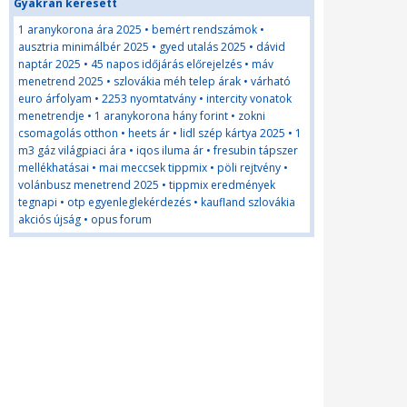
Gyakran keresett
1 aranykorona ára 2025
•
bemért rendszámok
•
ausztria minimálbér 2025
•
gyed utalás 2025
•
dávid
naptár 2025
•
45 napos időjárás előrejelzés
•
máv
menetrend 2025
•
szlovákia méh telep árak
•
várható
euro árfolyam
•
2253 nyomtatvány
•
intercity vonatok
menetrendje
•
1 aranykorona hány forint
•
zokni
csomagolás otthon
•
heets ár
•
lidl szép kártya 2025
•
1
m3 gáz világpiaci ára
•
iqos iluma ár
•
fresubin tápszer
mellékhatásai
•
mai meccsek tippmix
•
pöli rejtvény
•
volánbusz menetrend 2025
•
tippmix eredmények
tegnapi
•
otp egyenleglekérdezés
•
kaufland szlovákia
akciós újság
•
opus forum