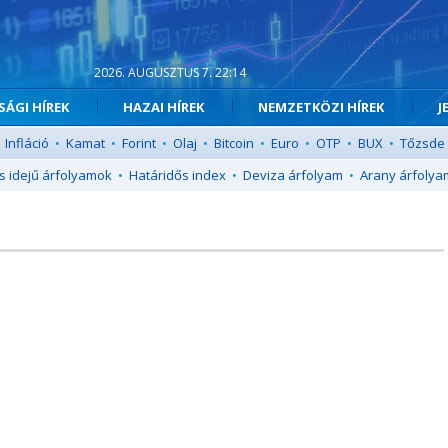
2026. AUGUSZTUS 7. 22:14
ÁGI HÍREK
HAZAI HÍREK
NEMZETKÖZI HÍREK
J
Infláció
•
Kamat
•
Forint
•
Olaj
•
Bitcoin
•
Euro
•
OTP
•
BUX
•
Tőzsde
s idejű árfolyamok
•
Határidős index
•
Deviza árfolyam
•
Arany árfolya