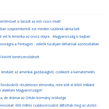
erőművet is beizzít az esti csúcs miatt
ban szeptembertől: ezt minden szülőnek látnia kell
t vet ki Amerika az orosz olajra - Magyarország is bajban
osságra a Pentagon - videók tucatjain láthatóak azonosítatlan
 kötött keretszerződését
 a lendület az amerikai gazdaságból, csökkent a kamatemelés
forrásokról: részletesen elmondta, mire költ el 6000 milliárd
ák alakítani Magyarországot'
ása, de drámai az Orbán-kormány öröksége
onosokat: 600 milliós csalássorozatot állítottak meg az utolsó