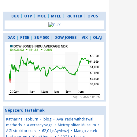
BUX
|
OTP
|
MOL
|
MTEL
|
RICHTER
|
OPUS
DAX
|
FTSE
|
S&P 500
|
DOW JONES
|
VIX
|
OLAJ
Népszerű tartalmak
KatharineHepburn
•
blog
•
AvaTrade withdrawal
methods
•
a verseny vege
•
Metropolitan Museum
•
AGLstockforecast
•
62,01,nAyAhwzj
•
Mango zletek
budapesten
•
Keleti temet
•
149(1)
•
tags
•