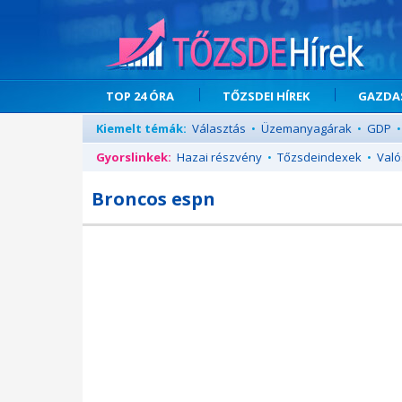
TOP 24 ÓRA
TŐZSDEI HÍREK
GAZDAS
Kiemelt témák:
Választás
•
Üzemanyagárak
•
GDP
•
Gyorslinkek:
Hazai részvény
•
Tőzsdeindexek
•
Való
Broncos espn