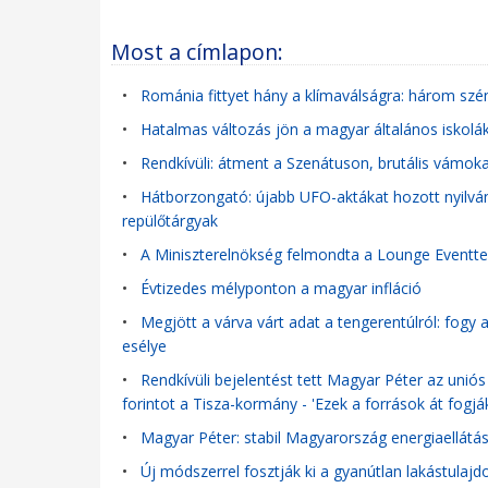
Most a címlapon:
•
Románia fittyet hány a klímaválságra: három szén
•
Hatalmas változás jön a magyar általános iskolák
•
Rendkívüli: átment a Szenátuson, brutális vámoka
•
Hátborzongató: újabb UFO-aktákat hozott nyilván
repülőtárgyak
•
A Miniszterelnökség felmondta a Lounge Eventtel
•
Évtizedes mélyponton a magyar infláció
•
Megjött a várva várt adat a tengerentúlról: fogy
esélye
•
Rendkívüli bejelentést tett Magyar Péter az uniós 
forintot a Tisza-kormány - 'Ezek a források át fogj
•
Magyar Péter: stabil Magyarország energiaellát
•
Új módszerrel fosztják ki a gyanútlan lakástulajd