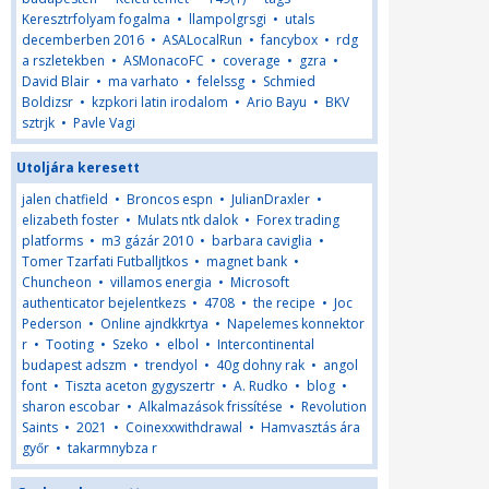
Keresztrfolyam fogalma
•
llampolgrsgi
•
utals
decemberben 2016
•
ASALocalRun
•
fancybox
•
rdg
a rszletekben
•
ASMonacoFC
•
coverage
•
gzra
•
David Blair
•
ma varhato
•
felelssg
•
Schmied
Boldizsr
•
kzpkori latin irodalom
•
Ario Bayu
•
BKV
sztrjk
•
Pavle Vagi
Utoljára keresett
jalen chatfield
•
Broncos espn
•
JulianDraxler
•
elizabeth foster
•
Mulats ntk dalok
•
Forex trading
platforms
•
m3 gázár 2010
•
barbara caviglia
•
Tomer Tzarfati Futballjtkos
•
magnet bank
•
Chuncheon
•
villamos energia
•
Microsoft
authenticator bejelentkezs
•
4708
•
the recipe
•
Joc
Pederson
•
Online ajndkkrtya
•
Napelemes konnektor
r
•
Tooting
•
Szeko
•
elbol
•
Intercontinental
budapest adszm
•
trendyol
•
40g dohny rak
•
angol
font
•
Tiszta aceton gygyszertr
•
A. Rudko
•
blog
•
sharon escobar
•
Alkalmazások frissítése
•
Revolution
Saints
•
2021
•
Coinexxwithdrawal
•
Hamvasztás ára
győr
•
takarmnybza r