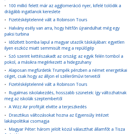
100 millió felett már az agglomeráció nyer, kifelé tolódik a
•
drágább ingatlanok kereslete
Fizetésképtelenné vált a Robinson Tours
•
Halvány esély van arra, hogy hétfőn újraindulhat még egy
•
paksi turbina
Időzített bomba lapul a magyar utazók táskájában: egyetlen
•
ilyen eszköz miatt semmisült meg a repülőgép
Szó szerint kettészakadt az ország: az egyik felén tombol a
•
pokol, a másikra megérkezett a hidegzuhany
Alaposan megfürdetik Trumpék pénzben a német energetikai
•
céget, csak hogy az álljon el szélerőművi terveitől
Fizetésképtelenné vált a Robinson Tours
•
Rugalmas iskolakezdés, hosszabb szünetek: így változhatnak
•
meg az iskolák szeptembertől
A Wizz Air profitját elvitte a terjeszkedés
•
Drasztikus változásokat hozna az Egyensúly Intézet
•
lakáspolitikai csomagja
Magyar Péter: három jelölt közül választhat államfőt a Tisza
•