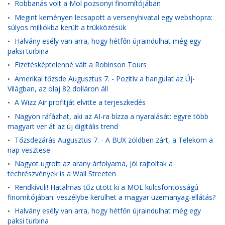
Robbanás volt a Mol pozsonyi finomítójában
•
Megint keményen lecsapott a versenyhivatal egy webshopra:
•
súlyos milliókba került a trükközésük
Halvány esély van arra, hogy hétfőn újraindulhat még egy
•
paksi turbina
Fizetésképtelenné vált a Robinson Tours
•
Amerikai tőzsde Augusztus 7. - Pozitív a hangulat az Új-
•
Világban, az olaj 82 dolláron áll
A Wizz Air profitját elvitte a terjeszkedés
•
Nagyon ráfázhat, aki az AI-ra bízza a nyaralását: egyre több
•
magyart ver át az új digitális trend
Tőzsdezárás Augusztus 7. - A BUX zöldben zárt, a Telekom a
•
nap vesztese
Nagyot ugrott az arany árfolyama, jól rajtoltak a
•
techrészvények is a Wall Streeten
Rendkívüli! Hatalmas tűz ütött ki a MOL kulcsfontosságú
•
finomítójában: veszélybe kerülhet a magyar üzemanyag-ellátás?
Halvány esély van arra, hogy hétfőn újraindulhat még egy
•
paksi turbina