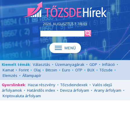
2026. AUGUSZTUS 7. 18:03
Kiemelt témák:
Választás
•
Üzemanyagárak
•
GDP
•
Infláció
•
Kamat
•
Forint
•
Olaj
•
Bitcoin
•
Euro
•
OTP
•
BUX
•
Tőzsde
•
Elemzés
•
Állampapír
Gyorslinkek:
Hazai részvény
•
Tőzsdeindexek
•
Valós idejű
árfolyamok
•
Határidős index
•
Deviza árfolyam
•
Arany árfolyam
•
Kriptovaluta árfolyam