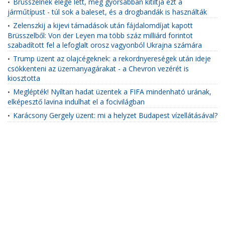
Brüsszelnek elege lett, még gyorsabban kitiltja ezt a
•
járműtípust - túl sok a baleset, és a drogbandák is használták
Zelenszkij a kijevi támadások után fájdalomdíjat kapott
•
Brüsszelből: Von der Leyen ma több száz milliárd forintot
szabadított fel a lefoglalt orosz vagyonból Ukrajna számára
Trump üzent az olajcégeknek: a rekordnyereségek után ideje
•
csökkenteni az üzemanyagárakat - a Chevron vezérét is
kiosztotta
Meglépték! Nyíltan hadat üzentek a FIFA mindenható urának,
•
elképesztő lavina indulhat el a focivilágban
Karácsony Gergely üzent: mi a helyzet Budapest vízellátásával?
•