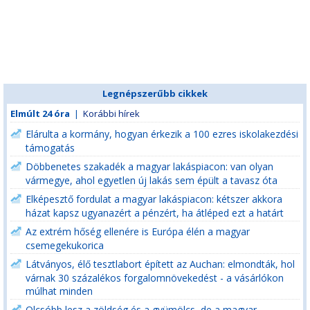
Legnépszerűbb cikkek
Elmúlt 24 óra
|
Korábbi hírek
Elárulta a kormány, hogyan érkezik a 100 ezres iskolakezdési
támogatás
Döbbenetes szakadék a magyar lakáspiacon: van olyan
vármegye, ahol egyetlen új lakás sem épült a tavasz óta
Elképesztő fordulat a magyar lakáspiacon: kétszer akkora
házat kapsz ugyanazért a pénzért, ha átléped ezt a határt
Az extrém hőség ellenére is Európa élén a magyar
csemegekukorica
Látványos, élő tesztlabort épített az Auchan: elmondták, hol
várnak 30 százalékos forgalomnövekedést - a vásárlókon
múlhat minden
Olcsóbb lesz a zöldség és a gyümölcs, de a magyar