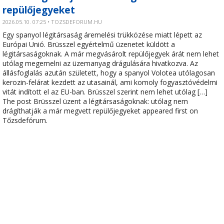
repülőjegyeket
2026.05.10. 07:25 • TOZSDEFORUM.HU
Egy spanyol légitársaság áremelési trükközése miatt lépett az
Európai Unió. Brüsszel egyértelmű üzenetet küldött a
légitársaságoknak. A már megvásárolt repülőjegyek árát nem lehet
utólag megemelni az üzemanyag drágulására hivatkozva. Az
állásfoglalás azután született, hogy a spanyol Volotea utólagosan
kerozin-felárat kezdett az utasainál, ami komoly fogyasztóvédelmi
vitát indított el az EU-ban. Brüsszel szerint nem lehet utólag […]
The post Brüsszel üzent a légitársaságoknak: utólag nem
drágíthatják a már megvett repülőjegyeket appeared first on
Tőzsdefórum.