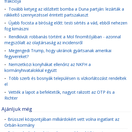
frakciója
Tovább ketyeg az időzített bomba a Duna partján: lezárták a
•
rákkeltő szennyezéssel érintett partszakaszt
Újabb focista a bíróság előtt: testi sértés a vád, ebből nehezen
•
fog kimászni
Rendkívüli: robbanás történt a Mol finomítójában - azonnal
•
megszólalt az olajtársaság az incidensről
Megengedi Trump, hogy ukránok gyártsanak amerikai
•
fegyvereket?
Nemzetközi konyhákat ellenőriz az NKFH a
•
kormányhivatalokkal együtt
Több szerb és bosnyák településen is vízkorlátozást rendeltek
•
el
Vették a lapot a befektetők, nagyot ralizott az OTP és a
•
Richter
Ajánljuk még
Brüsszel központjában milliárdokért vett volna ingatlant az
•
Orbán-kormány