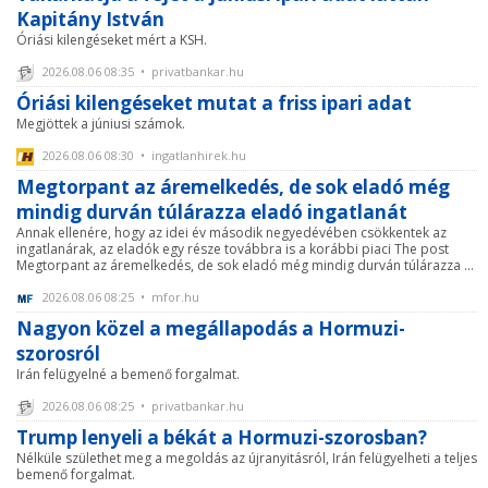
Kapitány István
Óriási kilengéseket mért a KSH.
2026.08.06 08:35 • privatbankar.hu
Óriási kilengéseket mutat a friss ipari adat
Megjöttek a júniusi számok.
2026.08.06 08:30 • ingatlanhirek.hu
Megtorpant az áremelkedés, de sok eladó még
mindig durván túlárazza eladó ingatlanát
Annak ellenére, hogy az idei év második negyedévében csökkentek az
ingatlanárak, az eladók egy része továbbra is a korábbi piaci The post
Megtorpant az áremelkedés, de sok eladó még mindig durván túlárazza ...
2026.08.06 08:25 • mfor.hu
Nagyon közel a megállapodás a Hormuzi-
szorosról
Irán felügyelné a bemenő forgalmat.
2026.08.06 08:25 • privatbankar.hu
Trump lenyeli a békát a Hormuzi-szorosban?
Nélküle születhet meg a megoldás az újranyitásról, Irán felügyelheti a teljes
bemenő forgalmat.