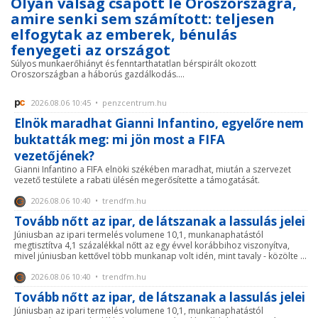
Olyan válság csapott le Oroszországra,
amire senki sem számított: teljesen
elfogytak az emberek, bénulás
fenyegeti az országot
Súlyos munkaerőhiányt és fenntarthatatlan bérspirált okozott
Oroszországban a háborús gazdálkodás....
2026.08.06 10:45 • penzcentrum.hu
Elnök maradhat Gianni Infantino, egyelőre nem
buktatták meg: mi jön most a FIFA
vezetőjének?
Gianni Infantino a FIFA elnöki székében maradhat, miután a szervezet
vezető testülete a rabati ülésén megerősítette a támogatását.
2026.08.06 10:40 • trendfm.hu
Tovább nőtt az ipar, de látszanak a lassulás jelei
Júniusban az ipari termelés volumene 10,1, munkanaphatástól
megtisztítva 4,1 százalékkal nőtt az egy évvel korábbihoz viszonyítva,
mivel júniusban kettővel több munkanap volt idén, mint tavaly - közölte ...
2026.08.06 10:40 • trendfm.hu
Tovább nőtt az ipar, de látszanak a lassulás jelei
Júniusban az ipari termelés volumene 10,1, munkanaphatástól