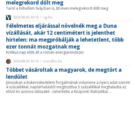
melegrekord dőlt meg
Tarol a hőhullám Svájcban is, 80 éves melegrekord dőlt meg
2026.08.06 10:15 • vg.hu
Félelmetes eljárással növelnék meg a Duna
vízállását, akár 12 centimétert is jelenthet
hirtelen: ma megpróbálják a lehetetlent, több
ezer tonnát mozgatnak meg
Kritikus nap előtt áll a román energiarendszer.
2026.08.06 10:15 • trendfm.hu
Többet vásároltak a magyarok, de megtört a
lendület
Júniusban a kiskereskedelem forgalmának volumene a nyers adat szerint
4 százalékkal, naptárhatástól megtisztítva 3 százalékkal meghaladta az
előző év azonos időszakit - ismertette a Központi Statisztikai ...