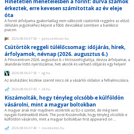
Hihetetlen menetelésben a forint: durva számok
érkeztek, erre kevesen számítottak az év eleje
óta
A forint árfolyama gyakorlatilag nem változott csütörtök reggelre az előző
délutáni jegyzéséhez képest a főbb devizákkal szemben a bankközi
piacon.
2026.08.06 07:50 • penzcentrum.hu
Csütörtök reggeli túlélőcsomag: időjárás, hírek,
árfolyamok, névnap (2026. augusztus 6.)
A Pénzcentrum 2026. augusztus 6.-i hírösszefoglalója, deviza árfolyamai, a
skandináv lottó nyerőszámai, heti akciók és várható időjárás egy helyen!
2026.08.06 07:50 • vg.hu
Az áruházlánc közlése szerint nincs ok a vásárlói oldalon a felhalmozásra.
2026.08.06 07:45 • 24.hu
Kiszámolták, hogy tényleg olcsóbb-e külföldön
vásárolni, mint a magyar boltokban
A magyar árak már majdnem utolérték az EU-s szintet, de még nem
nyugati fizetésekből élünk. The post Kiszámolták, hogy tényleg olcsóbb-e
külföldön vásárolni, mint a magyar boltokban first appeared on ...
2026.08.06 07:40 • novekedes.hu