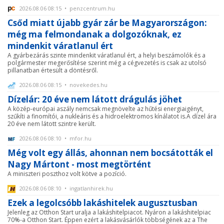
2026.08.06 08:15 • penzcentrum.hu
Csőd miatt újabb gyár zár be Magyarországon:
még ma felmondanak a dolgozóknak, ez
mindenkit váratlanul ért
A gyárbezárás szinte mindenkit váratlanul ért, a helyi beszámolók és a
polgármester megerősítése szerint még a cégvezetés is csak az utolsó
pillanatban értesült a döntésről.
2026.08.06 08:15 • novekedes.hu
Dízelár: 20 éve nem látott drágulás jöhet
A közép-európai aszály nemcsak megnövelte az hűtési energiaigényt,
szűkíti a finomítói, a nukleáris és a hidroelektromos kínálatot is.A dízel ára
20 éve nem látott szintre került.
2026.08.06 08:10 • mfor.hu
Még volt egy állás, ahonnan nem bocsátották el
Nagy Mártont - most megtörtént
A miniszteri poszthoz volt kötve a pozíció.
2026.08.06 08:10 • ingatlanhirek.hu
Ezek a legolcsóbb lakáshitelek augusztusban
Jelenleg az Otthon Start uralja a lakáshitelpiacot. Nyáron a lakáshitelpiac
70%-a Otthon Start. Éppen ezért a lakásvásárlók többségének az a The