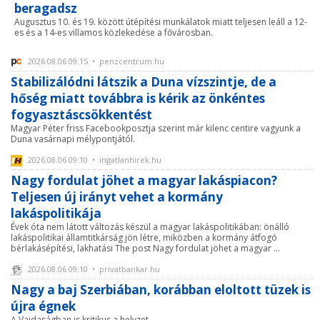
beragadsz
Augusztus 10. és 19. között útépítési munkálatok miatt teljesen leáll a 12-
es és a 14-es villamos közlekedése a fővárosban.
2026.08.06 09:15 • penzcentrum.hu
Stabilizálódni látszik a Duna vízszintje, de a
hőség miatt továbbra is kérik az önkéntes
fogyasztáscsökkentést
Magyar Péter friss Facebookposztja szerint már kilenc centire vagyunk a
Duna vasárnapi mélypontjától.
2026.08.06 09:10 • ingatlanhirek.hu
Nagy fordulat jöhet a magyar lakáspiacon?
Teljesen új irányt vehet a kormány
lakáspolitikája
Évek óta nem látott változás készül a magyar lakáspolitikában: önálló
lakáspolitikai államtitkárság jön létre, miközben a kormány átfogó
bérlakásépítési, lakhatási The post Nagy fordulat jöhet a magyar ...
2026.08.06 09:10 • privatbankar.hu
Nagy a baj Szerbiában, korábban eloltott tüzek is
újra égnek
A Vajdaságban is kritikus a helyzet.