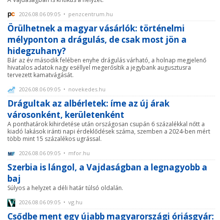
2026.08.06 09:05 • penzcentrum.hu
Örülhetnek a magyar vásárlók: történelmi
mélyponton a drágulás, de csak most jön a
hidegzuhany?
Bár az év második felében enyhe drágulás várható, a holnap megjelenő
hivatalos adatok nagy eséllyel megerősítik a jegybank augusztusra
tervezett kamatvágását.
2026.08.06 09:05 • novekedes.hu
Drágultak az albérletek: íme az új árak
városonként, kerületenként
A ponthatárok kihirdetése után országosan csupán 6 százalékkal nőtt a
kiadó lakások iránti napi érdeklődések száma, szemben a 2024-ben mért
több mint 15 százalékos ugrással.
2026.08.06 09:05 • mfor.hu
Szerbia is lángol, a Vajdaságban a legnagyobb a
baj
Súlyos a helyzet a déli határ túlsó oldalán.
2026.08.06 09:05 • vg.hu
Csődbe ment egy újabb magyarországi óriásgyár: