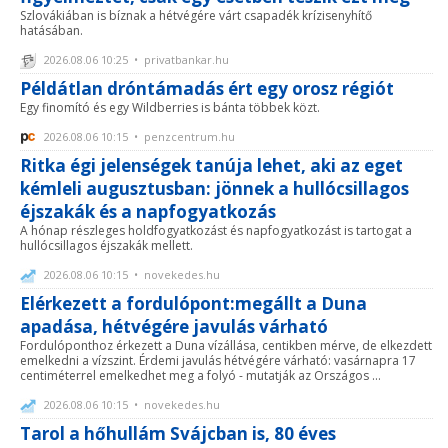
Szlovákiában is bíznak a hétvégére várt csapadék krízisenyhítő
hatásában.
2026.08.06 10:25 • privatbankar.hu
Példátlan dróntámadás ért egy orosz régiót
Egy finomító és egy Wildberries is bánta többek közt.
2026.08.06 10:15 • penzcentrum.hu
Ritka égi jelenségek tanúja lehet, aki az eget
kémleli augusztusban: jönnek a hullócsillagos
éjszakák és a napfogyatkozás
A hónap részleges holdfogyatkozást és napfogyatkozást is tartogat a
hullócsillagos éjszakák mellett.
2026.08.06 10:15 • novekedes.hu
Elérkezett a fordulópont:megállt a Duna
apadása, hétvégére javulás várható
Fordulóponthoz érkezett a Duna vízállása, centikben mérve, de elkezdett
emelkedni a vízszint. Érdemi javulás hétvégére várható: vasárnapra 17
centiméterrel emelkedhet meg a folyó - mutatják az Országos ...
2026.08.06 10:15 • novekedes.hu
Tarol a hőhullám Svájcban is, 80 éves