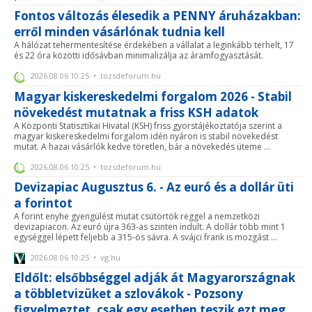
Fontos változás élesedik a PENNY áruházakban:
erről minden vásárlónak tudnia kell
A hálózat tehermentesítése érdekében a vállalat a leginkább terhelt, 17
és 22 óra közötti idősávban minimalizálja az áramfogyasztását.
2026.08.06 10:25 • tozsdeforum.hu
Magyar kiskereskedelmi forgalom 2026 - Stabil
növekedést mutatnak a friss KSH adatok
A Központi Statisztikai Hivatal (KSH) friss gyorstájékoztatója szerint a
magyar kiskereskedelmi forgalom idén nyáron is stabil növekedést
mutat. A hazai vásárlók kedve töretlen, bár a növekedés üteme ...
2026.08.06 10:25 • tozsdeforum.hu
Devizapiac Augusztus 6. - Az euró és a dollár üti
a forintot
A forint enyhe gyengülést mutat csütörtök reggel a nemzetközi
devizapiacon. Az euró újra 363-as szinten indult. A dollár több mint 1
egységgel lépett feljebb a 315-ös sávra. A svájci frank is mozgást ...
2026.08.06 10:25 • vg.hu
Eldőlt: elsőbbséggel adják át Magyarországnak
a többletvizüket a szlovákok - Pozsony
figyelmeztet, csak egy esetben teszik ezt meg