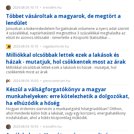
2026.08.06 10:15 • trendfm.hu
Többet vásároltak a magyarok, de megtört a
lendület
Júniusban a kiskereskedelem forgalmának volumene a nyers adat szerint
4 százalékkal, naptárhatástól megtisztítva 3 százalékkal meghaladta az
előző év azonos időszakit - ismertette a Központi Statisztikai ...
2026.08.06 10:10 • ingatlanhirek.hu
Milliókkal olcsóbbak lettek ezek a lakások és
házak - mutatjuk, hol csökkentek most az árak
Milliókkal olcsóbbak lettek ezek a lakások és házak - mutatjuk, hol
csökkentek most az árak
2026.08.06 10:05 • penzcentrum.hu
Készül a válságforgatókönyv a magyar
munkahelyeken: erre kötelezhetik a dolgozókat,
ha elhúzódik a hőség
Hogyan érdemes szervezni a munkavégzést hőségriadóban? Otthon,
ahol mindenki külön hűti a lakását, vagy egy korszerű, energiahatékony
irodaházban, ahol a hűtés központilag működik.
2026.08.06 10:05 • trendfm.hu