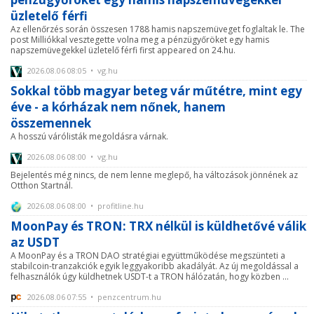
üzletelő férfi
Az ellenőrzés során összesen 1788 hamis napszemüveget foglaltak le. The
post Milliókkal vesztegette volna meg a pénzügyőröket egy hamis
napszemüvegekkel üzletelő férfi first appeared on 24.hu.
2026.08.06 08:05 • vg.hu
Sokkal több magyar beteg vár műtétre, mint egy
éve - a kórházak nem nőnek, hanem
összemennek
A hosszú várólisták megoldásra várnak.
2026.08.06 08:00 • vg.hu
Bejelentés még nincs, de nem lenne meglepő, ha változások jönnének az
Otthon Startnál.
2026.08.06 08:00 • profitline.hu
MoonPay és TRON: TRX nélkül is küldhetővé válik
az USDT
A MoonPay és a TRON DAO stratégiai együttműködése megszünteti a
stabilcoin-tranzakciók egyik leggyakoribb akadályát. Az új megoldással a
felhasználók úgy küldhetnek USDT-t a TRON hálózatán, hogy közben ...
2026.08.06 07:55 • penzcentrum.hu