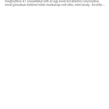
megtisztítva 4,1 százalékkal nőtt az egy évvel korábbihoz viszonyítva,
mivel júniusban kettővel több munkanap volt idén, mint tavaly - közölte ...