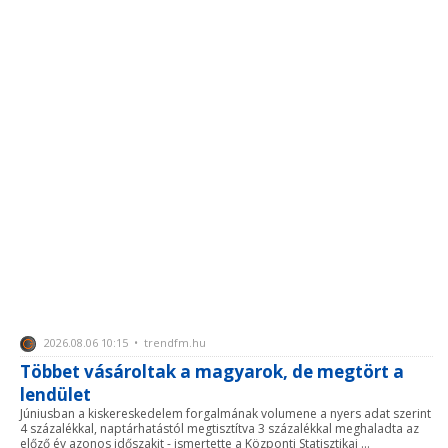
2026.08.06 10:15 • trendfm.hu
Többet vásároltak a magyarok, de megtört a
lendület
Júniusban a kiskereskedelem forgalmának volumene a nyers adat szerint
4 százalékkal, naptárhatástól megtisztítva 3 százalékkal meghaladta az
előző év azonos időszakit - ismertette a Központi Statisztikai ...