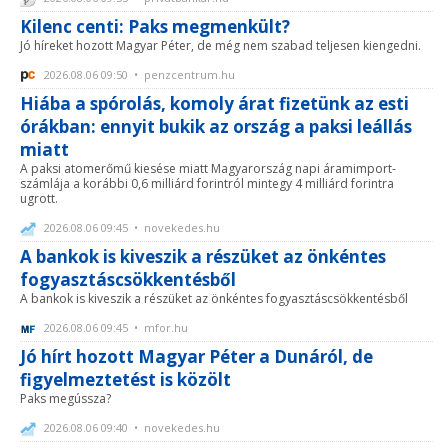
Kilenc centi: Paks megmenkült?
Jó híreket hozott Magyar Péter, de még nem szabad teljesen kiengedni.
2026.08.06 09:50 • penzcentrum.hu
Hiába a spórolás, komoly árat fizetünk az esti
órákban: ennyit bukik az ország a paksi leállás
miatt
A paksi atomerőmű kiesése miatt Magyarország napi áramimport-
számlája a korábbi 0,6 milliárd forintról mintegy 4 milliárd forintra
ugrott.
2026.08.06 09:45 • novekedes.hu
A bankok is kiveszik a részüket az önkéntes
fogyasztáscsökkentésből
A bankok is kiveszik a részüket az önkéntes fogyasztáscsökkentésből
2026.08.06 09:45 • mfor.hu
Jó hírt hozott Magyar Péter a Dunáról, de
figyelmeztetést is közölt
Paks megússza?
2026.08.06 09:40 • novekedes.hu