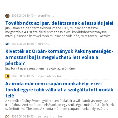
2026.08.06 10:40 • trendfm.hu
Tovább nőtt az ipar, de látszanak a lassulás jelei
Júniusban az ipari termelés volumene 10,1, munkanaphatástól
megtisztítva 4,1 százalékkal nőtt az egy évvel korábbihoz viszonyítva,
mivel júniusban kettővel több munkanap volt idén, mint tavaly - közölte ...
2026.08.06 10:35 • mfor.hu
Kivették az Orbán-kormányok Paks nyereségét -
a mostani baj is megelőzhető lett volna a
pénzből?
Egy forint nyereséget nem hagytak az erőműnél.
2026.08.06 10:35 • ingatlanhirek.hu
Az iroda már nem csupán munkahely: ezért
fordul egyre több vállalat a szolgáltatott irodák
felé
Az elmúlt néhány évben gyökeresen átalakult a vállalatok viszonya az
irodákhoz. Ami korábban elsősorban egy szükséges működési háttérnek
számított, ma The post Az iroda már nem csupán munkahely: ezért ...
2026.08.06 10:30 • penzcentrum.hu