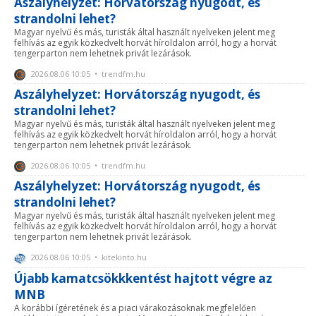
Aszályhelyzet: Horvátország nyugodt, és
strandolni lehet?
Magyar nyelvű és más, turisták által használt nyelveken jelent meg
felhívás az egyik közkedvelt horvát híroldalon arról, hogy a horvát
tengerparton nem lehetnek privát lezárások.
2026.08.06 10:05 • trendfm.hu
Aszályhelyzet: Horvátország nyugodt, és
strandolni lehet?
Magyar nyelvű és más, turisták által használt nyelveken jelent meg
felhívás az egyik közkedvelt horvát híroldalon arról, hogy a horvát
tengerparton nem lehetnek privát lezárások.
2026.08.06 10:05 • trendfm.hu
Aszályhelyzet: Horvátország nyugodt, és
strandolni lehet?
Magyar nyelvű és más, turisták által használt nyelveken jelent meg
felhívás az egyik közkedvelt horvát híroldalon arról, hogy a horvát
tengerparton nem lehetnek privát lezárások.
2026.08.06 10:05 • kitekinto.hu
Újabb kamatcsökkkentést hajtott végre az
MNB
A korábbi ígéretének és a piaci várakozásoknak megfelelően