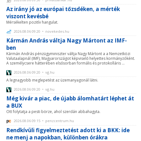
Az irány jó az európai tőzsdéken, a mérték
viszont kevésbé
Mérsékelten pozitív hangulat.
2026.08.06 09:20 • novekedes.hu
Kármán András váltja Nagy Mártont az IMF-
ben
Kármán András pénzügyminiszter váltja Nagy Mártont a a Nemzetközi
Valutaalapnál (IMF), Magyarországot képviselő helyettes kormányzóként.
A személycsere hátterében elsősorban formális és protokolláris ...
2026.08.06 09:20 • vg.hu
A legnagyobb meglepetést az üzemanyagonál látni.
2026.08.06 09:20 • vg.hu
Még kivár a piac, de újabb álomhatárt léphet át
a BUX
Ott folytatja a pesti börze, ahol szerdán abbahagyta.
2026.08.06 09:15 • penzcentrum.hu
Rendkívüli figyelmeztetést adott ki a BKK: ide
ne menj a napokban, különben órákra