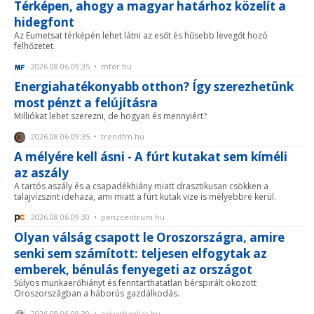
Térképen, ahogy a magyar határhoz közelít a
hidegfont
Az Eumetsat térképén lehet látni az esőt és hűsebb levegőt hozó
felhőzetet.
2026.08.06 09:35 • mfor.hu
Energiahatékonyabb otthon? Így szerezhetünk
most pénzt a felújításra
Milliókat lehet szerezni, de hogyan és mennyiért?
2026.08.06 09:35 • trendfm.hu
A mélyére kell ásni - A fúrt kutakat sem kíméli
az aszály
A tartós aszály és a csapadékhiány miatt drasztikusan csökken a
talajvízszint idehaza, ami miatt a fúrt kutak vize is mélyebbre kerül.
2026.08.06 09:30 • penzcentrum.hu
Olyan válság csapott le Oroszországra, amire
senki sem számított: teljesen elfogytak az
emberek, bénulás fenyegeti az országot
Súlyos munkaerőhiányt és fenntarthatatlan bérspirált okozott
Oroszországban a háborús gazdálkodás.
2026.08.06 09:30 • privatbankar.hu