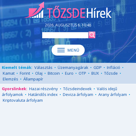
2026. AUGUSZTUS 6. 10:48
Kiemelt témák:
Választás
•
Üzemanyagárak
•
GDP
•
Infláció
•
Kamat
•
Forint
•
Olaj
•
Bitcoin
•
Euro
•
OTP
•
BUX
•
Tőzsde
•
Elemzés
•
Állampapír
Gyorslinkek:
Hazai részvény
•
Tőzsdeindexek
•
Valós idejű
árfolyamok
•
Határidős index
•
Deviza árfolyam
•
Arany árfolyam
•
Kriptovaluta árfolyam