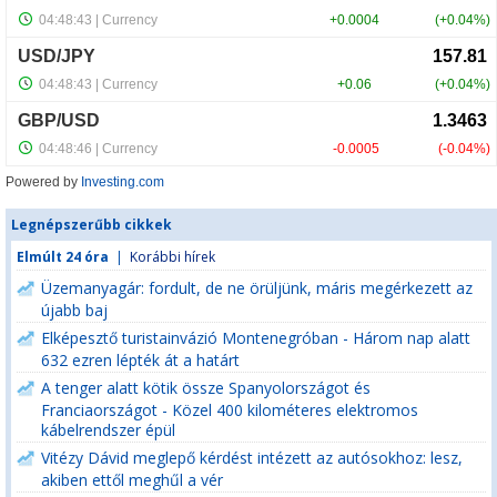
Powered by
Investing.com
Legnépszerűbb cikkek
Elmúlt 24 óra
|
Korábbi hírek
Üzemanyagár: fordult, de ne örüljünk, máris megérkezett az
újabb baj
Elképesztő turistainvázió Montenegróban - Három nap alatt
632 ezren lépték át a határt
A tenger alatt kötik össze Spanyolországot és
Franciaországot - Közel 400 kilométeres elektromos
kábelrendszer épül
Vitézy Dávid meglepő kérdést intézett az autósokhoz: lesz,
akiben ettől meghűl a vér