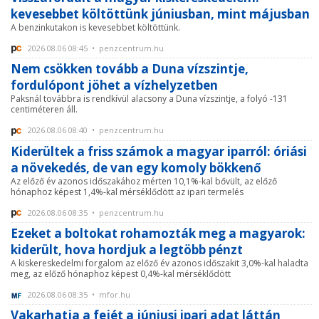
kevesebbet költöttünk júniusban, mint májusban
A benzinkutakon is kevesebbet költöttünk.
2026.08.06 08:45 • penzcentrum.hu
Nem csökken tovább a Duna vízszintje,
fordulópont jöhet a vízhelyzetben
Paksnál továbbra is rendkívül alacsony a Duna vízszintje, a folyó -131
centiméteren áll.
2026.08.06 08:40 • penzcentrum.hu
Kiderültek a friss számok a magyar iparról: óriási
a növekedés, de van egy komoly bökkenő
Az előző év azonos időszakához mérten 10,1%-kal bővült, az előző
hónaphoz képest 1,4%-kal mérséklődött az ipari termelés
2026.08.06 08:35 • penzcentrum.hu
Ezeket a boltokat rohamozták meg a magyarok:
kiderült, hova hordjuk a legtöbb pénzt
A kiskereskedelmi forgalom az előző év azonos időszakit 3,0%-kal haladta
meg, az előző hónaphoz képest 0,4%-kal mérséklődött
2026.08.06 08:35 • mfor.hu
Vakarhatja a fejét a júniusi ipari adat láttán