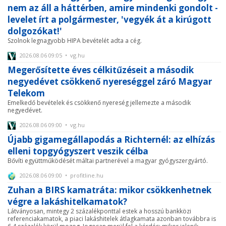
nem az áll a háttérben, amire mindenki gondolt -
levelet írt a polgármester, 'vegyék át a kirúgott
dolgozókat!'
Szolnok legnagyobb HIPA bevételét adta a cég.
2026.08.06 09:05 • vg.hu
Megerősítette éves célkitűzéseit a második
negyedévet csökkenő nyereséggel záró Magyar
Telekom
Emelkedő bevételek és csökkenő nyereség jellemezte a második
negyedévet.
2026.08.06 09:00 • vg.hu
Újabb gigamegállapodás a Richternél: az elhízás
elleni topgyógyszert veszik célba
Bővíti együttműködését máltai partnerével a magyar gyógyszergyártó.
2026.08.06 09:00 • profitline.hu
Zuhan a BIRS kamatráta: mikor csökkenhetnek
végre a lakáshitelkamatok?
Látványosan, mintegy 2 százalékponttal estek a hosszú bankközi
referenciakamatok, a piaci lakáshitelek átlagkamata azonban továbbra is