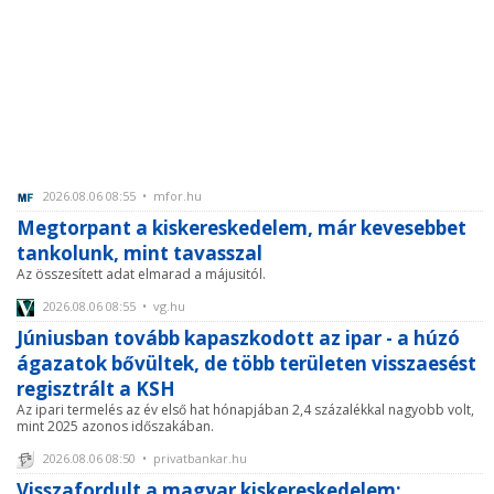
2026.08.06 08:55 • mfor.hu
Megtorpant a kiskereskedelem, már kevesebbet
tankolunk, mint tavasszal
Az összesített adat elmarad a májusitól.
2026.08.06 08:55 • vg.hu
Júniusban tovább kapaszkodott az ipar - a húzó
ágazatok bővültek, de több területen visszaesést
regisztrált a KSH
Az ipari termelés az év első hat hónapjában 2,4 százalékkal nagyobb volt,
mint 2025 azonos időszakában.
2026.08.06 08:50 • privatbankar.hu
Visszafordult a magyar kiskereskedelem: