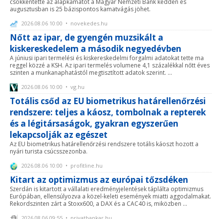
csökkentette az alapkamatot a Magyar Nemzeti Bank kedden és
augusztusban is 25 bázispontos kamatvágás jöhet.
2026.08.06 10:00 • novekedes.hu
Nőtt az ipar, de gyengén muzsikált a
kiskereskedelem a második negyedévben
A júniusi ipari termelési és kiskereskedelmi forgalmi adatokat tette ma
reggel közzé a KSH. Az ipari termelés volumene 4,1 százalékkal nőtt éves
szinten a munkanaphatástól megtisztított adatok szerint. ...
2026.08.06 10:00 • vg.hu
Totális csőd az EU biometrikus határellenőrzési
rendszere: teljes a káosz, tombolnak a repterek
és a légitársaságok, gyakran egyszerűen
lekapcsolják az egészet
Az EU biometrikus határellenőrzési rendszere totális káoszt hozott a
nyári turista csúcsszezonba.
2026.08.06 10:00 • profitline.hu
Kitart az optimizmus az európai tőzsdéken
Szerdán is kitartott a vállalati eredményjelentések táplálta optimizmus
Európában, ellensúlyozva a közel-keleti események miatti aggodalmakat.
Rekordszinten zárt a Stoxx600, a DAX és a CAC40 is, miközben ...
2026.08.06 09:55 • privatbankar.hu