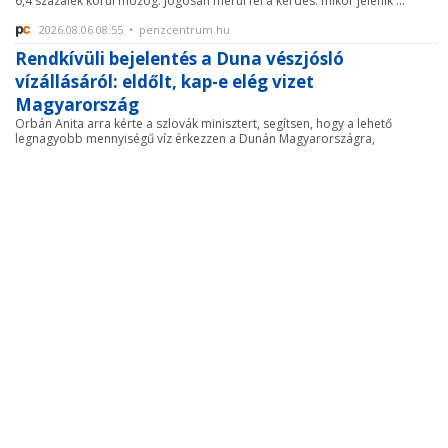
6,4 százalék körül mozog. Jogosan merül fel a kérdés: mikor jelenik ...
2026.08.06 08:55 • penzcentrum.hu
Rendkívüli bejelentés a Duna vészjósló
vízállásáról: eldőlt, kap-e elég vizet
Magyarország
Orbán Anita arra kérte a szlovák minisztert, segítsen, hogy a lehető
legnagyobb mennyiségű víz érkezzen a Dunán Magyarországra,