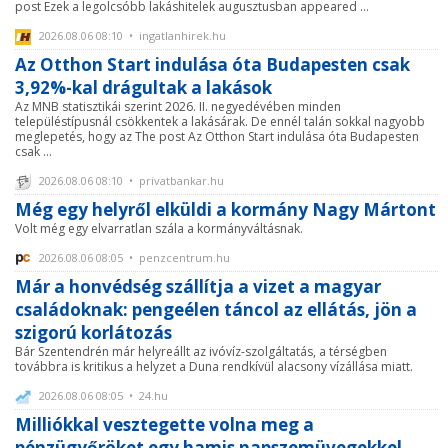
post Ezek a legolcsóbb lakáshitelek augusztusban appeared ...
2026.08.06 08:10 • ingatlanhirek.hu
Az Otthon Start indulása óta Budapesten csak
3,92%-kal drágultak a lakások
Az MNB statisztikái szerint 2026. II. negyedévében minden
településtípusnál csökkentek a lakásárak. De ennél talán sokkal nagyobb
meglepetés, hogy az The post Az Otthon Start indulása óta Budapesten
csak ...
2026.08.06 08:10 • privatbankar.hu
Még egy helyről elküldi a kormány Nagy Mártont
Volt még egy elvarratlan szála a kormányváltásnak.
2026.08.06 08:05 • penzcentrum.hu
Már a honvédség szállítja a vizet a magyar
családoknak: pengeélen táncol az ellátás, jön a
szigorú korlátozás
Bár Szentendrén már helyreállt az ivóvíz-szolgáltatás, a térségben
továbbra is kritikus a helyzet a Duna rendkívül alacsony vízállása miatt.
2026.08.06 08:05 • 24.hu
Milliókkal vesztegette volna meg a
pénzügyőröket egy hamis napszemüvegekkel