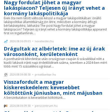
Nagy fordulat jöhet a magyar
lakáspiacon? Teljesen új irányt vehet a
kormány lakáspolitikája
Évek óta nem látott változás készül a magyar lakáspolitikában: önálló
lakáspolitikai államtitkárság jön létre, miközben a kormány átfogó
bérlakásépítési, lakhatási The post Nagy fordulat jöhet a magyar
lakáspiacon? Teljesen új irányt vehet a kormány lakáspolitikája appeared
first on Ingatlanhírek....
2026.08.06 09:05 • novekedes.hu
Drágultak az albérletek: íme az új árak
városonként, kerületenként
A ponthatárok kihirdetése után országosan csupán 6 százalékkal nőtt a
kiadó lakások iránti napi érdeklődések száma, szemben a 2024-ben mért
több mint 15 százalékos ugrással....
2026.08.06 08:50 • privatbankar.hu
Visszafordult a magyar
kiskereskedelem: kevesebbet
költöttünk júniusban, mint májusban
A benzinkutakon is kevesebbet költöttünk....
2026.08.06 09:30 • penzcentrum.hu