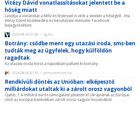
Vitézy Dávid vonatlassításokat jelentett be a
hőség miatt
Lassítja a vonatokat a MÁV és festéssel is védi a síneket a hőségtől - írta
Vitézy Dávid közlekedési és beruházási miniszter Facebook-
bejegyzésében.
2026.08.06 07:40 • vg.hu
Botrány: csődbe ment egy utazási iroda, sms-ben
tudták meg az ügyfelek, hogy külföldön
ragadtak
Az utazási iroda körül a napokban pattant ki botrány.
2026.08.06 07:35 • penzcentrum.hu
Rendkívüli döntés az Unióban: elképesztő
milliárdokat utaltak ki a zárolt orosz vagyonból
Újabb, 1,4 milliárd eurós támogatást juttatott el Ukrajnának az Európai
Unió az európai bankokban zárolt orosz vagyon hozamából.