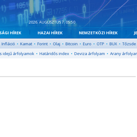
2026. AUGUSZTUS 7. 05:50
ÁGI HÍREK
HAZAI HÍREK
NEMZETKÖZI HÍREK
J
Infláció
•
Kamat
•
Forint
•
Olaj
•
Bitcoin
•
Euro
•
OTP
•
BUX
•
Tőzsde
s idejű árfolyamok
•
Határidős index
•
Deviza árfolyam
•
Arany árfolya