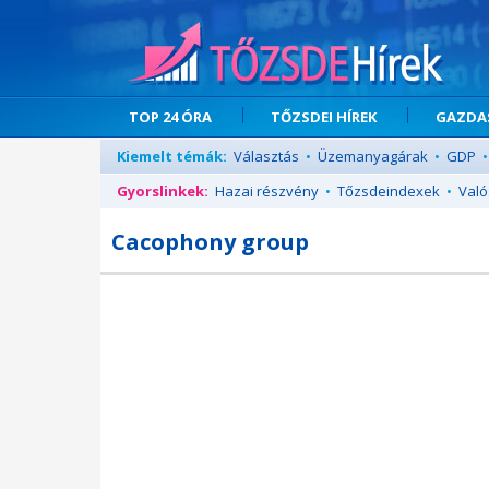
TOP 24 ÓRA
TŐZSDEI HÍREK
GAZDAS
Kiemelt témák:
Választás
•
Üzemanyagárak
•
GDP
•
Gyorslinkek:
Hazai részvény
•
Tőzsdeindexek
•
Való
Cacophony group