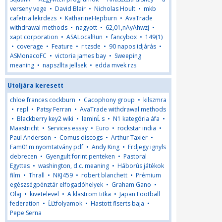
verseny vege
•
David Blair
•
Nicholas Hoult
•
mkb
cafetria lekrdezs
•
KatharineHepburn
•
AvaTrade
withdrawal methods
•
nagyott
•
62,01,nAyAhwzj
•
xapt corporation
•
ASALocalRun
•
fancybox
•
149(1)
•
coverage
•
Feature
•
r tzsde
•
90 napos idjárás
•
ASMonacoFC
•
victoria james bay
•
Sweeping
meaning
•
napszllta jellsek
•
edda mvek rzs
Utoljára keresett
chloe frances cockburn
•
Cacophony group
•
kilszmra
•
repl
•
Patsy Ferran
•
AvaTrade withdrawal methods
•
Blackberry key2 wiki
•
leminĹ s
•
N1 kategória áfa
•
Maastricht
•
Services essay
•
Euro
•
rockstar india
•
Paul Anderson
•
Comus discogs
•
Arthur Taxier
•
Fam01m nyomtatvány pdf
•
Andy King
•
Frdjegy ignyls
debrecen
•
Gyengult forint penteken
•
Pastoral
Egyttes
•
washington, d.c. meaning
•
Háborús játékok
film
•
Thrall
•
NKJ459
•
robert blanchett
•
Prémium
egészségpénztár elfogadóhelyek
•
Graham Gano
•
Olaj
•
kivetelevel
•
A klastrom titka
•
Japan Football
federation
•
ĹĽtfolyamok
•
Hastott flserts baja
•
Pepe Serna