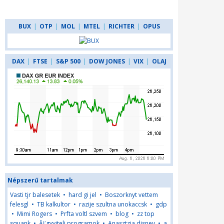
BUX
|
OTP
|
MOL
|
MTEL
|
RICHTER
|
OPUS
DAX
|
FTSE
|
S&P 500
|
DOW JONES
|
VIX
|
OLAJ
Népszerű tartalmak
Vasti tjr balesetek
•
hard gi jel
•
Boszorknyt vettem
felesgl
•
TB kalkultor
•
razije szultna unokaccsk
•
gdp
•
Mimi Rogers
•
Prfta voltl szvem
•
blog
•
zz top
squank
•
ĂĽgyviteli programok
•
Anasztzia disney
•
a