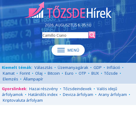
2026. AUGUSZTUS 6. 05:10
Kiemelt témák:
Választás
•
Üzemanyagárak
•
GDP
•
Infláció
•
Kamat
•
Forint
•
Olaj
•
Bitcoin
•
Euro
•
OTP
•
BUX
•
Tőzsde
•
Elemzés
•
Állampapír
Gyorslinkek:
Hazai részvény
•
Tőzsdeindexek
•
Valós idejű
árfolyamok
•
Határidős index
•
Deviza árfolyam
•
Arany árfolyam
•
Kriptovaluta árfolyam