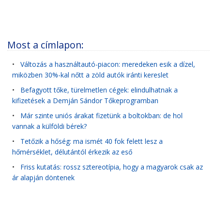
Most a címlapon:
•
Változás a használtautó-piacon: meredeken esik a dízel,
miközben 30%-kal nőtt a zöld autók iránti kereslet
•
Befagyott tőke, türelmetlen cégek: elindulhatnak a
kifizetések a Demján Sándor Tőkeprogramban
•
Már szinte uniós árakat fizetünk a boltokban: de hol
vannak a külföldi bérek?
•
Tetőzik a hőség: ma ismét 40 fok felett lesz a
hőmérséklet, délutántól érkezik az eső
•
Friss kutatás: rossz sztereotípia, hogy a magyarok csak az
ár alapján döntenek