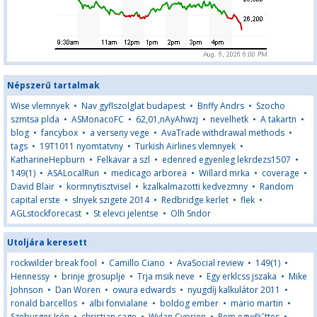
Népszerű tartalmak
Wise vlemnyek
•
Nav gyflszolglat budapest
•
Bnffy Andrs
•
Szocho
szmtsa plda
•
ASMonacoFC
•
62,01,nAyAhwzj
•
nevelhetk
•
A takartn
•
blog
•
fancybox
•
a verseny vege
•
AvaTrade withdrawal methods
•
tags
•
19T1011 nyomtatvny
•
Turkish Airlines vlemnyek
•
KatharineHepburn
•
Felkavar a szl
•
edenred egyenleg lekrdezs1507
•
149(1)
•
ASALocalRun
•
medicago arborea
•
Willard mrka
•
coverage
•
David Blair
•
kormnytisztvisel
•
kzalkalmazotti kedvezmny
•
Random
capital erste
•
slnyek szigete 2014
•
Redbridge kerlet
•
flek
•
AGLstockforecast
•
St elevci jelentse
•
Olh Sndor
Utoljára keresett
rockwilder break fool
•
Camillo Ciano
•
AvaSocial review
•
149(1)
•
Hennessy
•
brinje grosuplje
•
Trja msik neve
•
Egy erklcss jszaka
•
Mike
Johnson
•
Dan Woren
•
owura edwards
•
nyugdíj kalkulátor 2011
•
ronald barcellos
•
albi fonvialane
•
boldog ember
•
mario martin
•
Szeburger Irén
•
christian cage
•
Wylan Cyprien
•
Rem egyďż˝ttes
•