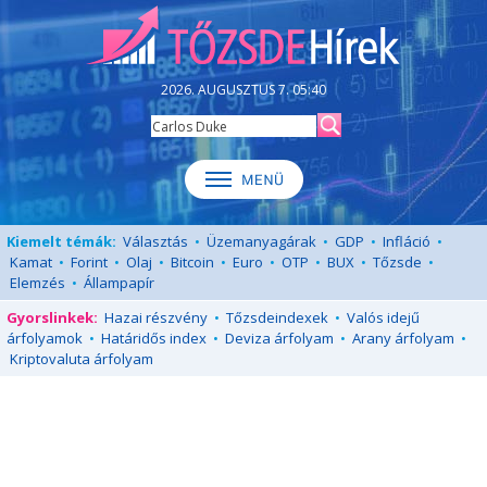
2026. AUGUSZTUS 7. 05:40
Kiemelt témák:
Választás
•
Üzemanyagárak
•
GDP
•
Infláció
•
Kamat
•
Forint
•
Olaj
•
Bitcoin
•
Euro
•
OTP
•
BUX
•
Tőzsde
•
Elemzés
•
Állampapír
Gyorslinkek:
Hazai részvény
•
Tőzsdeindexek
•
Valós idejű
árfolyamok
•
Határidős index
•
Deviza árfolyam
•
Arany árfolyam
•
Kriptovaluta árfolyam