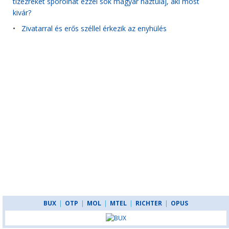
tízezreket spórolhat ezzel sok magyar háztulaj, aki most
kivár?
•
Zivatarral és erős széllel érkezik az enyhülés
BUX
|
OTP
|
MOL
|
MTEL
|
RICHTER
|
OPUS