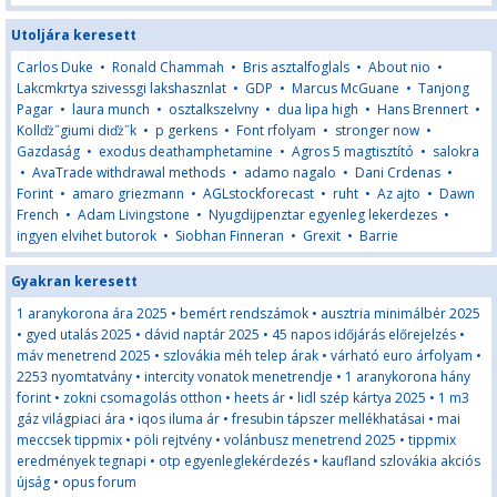
Utoljára keresett
Carlos Duke
•
Ronald Chammah
•
Bris asztalfoglals
•
About nio
•
Lakcmkrtya szivessgi lakshasznlat
•
GDP
•
Marcus McGuane
•
Tanjong
Pagar
•
laura munch
•
osztalkszelvny
•
dua lipa high
•
Hans Brennert
•
Kollďż˝giumi diďż˝k
•
p gerkens
•
Font rfolyam
•
stronger now
•
Gazdaság
•
exodus deathamphetamine
•
Agros 5 magtisztító
•
salokra
•
AvaTrade withdrawal methods
•
adamo nagalo
•
Dani Crdenas
•
Forint
•
amaro griezmann
•
AGLstockforecast
•
ruht
•
Az ajto
•
Dawn
French
•
Adam Livingstone
•
Nyugdijpenztar egyenleg lekerdezes
•
ingyen elvihet butorok
•
Siobhan Finneran
•
Grexit
•
Barrie
Gyakran keresett
1 aranykorona ára 2025
•
bemért rendszámok
•
ausztria minimálbér 2025
•
gyed utalás 2025
•
dávid naptár 2025
•
45 napos időjárás előrejelzés
•
máv menetrend 2025
•
szlovákia méh telep árak
•
várható euro árfolyam
•
2253 nyomtatvány
•
intercity vonatok menetrendje
•
1 aranykorona hány
forint
•
zokni csomagolás otthon
•
heets ár
•
lidl szép kártya 2025
•
1 m3
gáz világpiaci ára
•
iqos iluma ár
•
fresubin tápszer mellékhatásai
•
mai
meccsek tippmix
•
pöli rejtvény
•
volánbusz menetrend 2025
•
tippmix
eredmények tegnapi
•
otp egyenleglekérdezés
•
kaufland szlovákia akciós
újság
•
opus forum