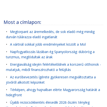
Most a címlapon:
•
Megtorpant az áremelkedés, de sok eladó még mindig
durván túlárazza eladó ingatlanát
•
A vártnál sokkal jobb eredményeket közölt a Mol
•
Napfogyatkozás lázában ég Spanyolország: dübörög a
turizmus, meglódultak az árak
•
Energiaválság idején felértékelődnek a korszerű otthonok -
mutatjuk, miből finanszírozható a felújítás
•
Az euróbevezetés ígérete gyökeresen megváltoztatta a
jövőről alkotott képünket
•
Térképen, ahogy hajnalban elérte Magyarország határát a
hidegfront
•
Újabb rezsicsökkentés élesedik 2026 őszén: tényleg