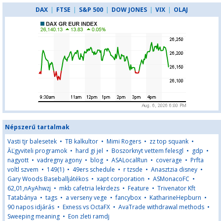
DAX
|
FTSE
|
S&P 500
|
DOW JONES
|
VIX
|
OLAJ
Népszerű tartalmak
Vasti tjr balesetek
•
TB kalkultor
•
Mimi Rogers
•
zz top squank
•
ĂĽgyviteli programok
•
hard gi jel
•
Boszorknyt vettem felesgl
•
gdp
•
nagyott
•
vadregny agony
•
blog
•
ASALocalRun
•
coverage
•
Prfta
voltl szvem
•
149(1)
•
49ers schedule
•
r tzsde
•
Anasztzia disney
•
Gary Woods Baseballjátékos
•
xapt corporation
•
ASMonacoFC
•
62,01,nAyAhwzj
•
mkb cafetria lekrdezs
•
Feature
•
Trivenator Kft
Tatabánya
•
tags
•
a verseny vege
•
fancybox
•
KatharineHepburn
•
90 napos idjárás
•
Exness vs OctaFX
•
AvaTrade withdrawal methods
•
Sweeping meaning
•
Eon zleti ramdj