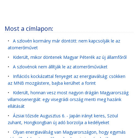
Most a címlapon:
•
A szlovén kormány már döntött: nem kapcsolják le az
atomerőművet
•
Kiderült, mikor döntenek Magyar Péterék az új államfőről
•
A szlovénok nem állítják le az atomerőművüket
•
Inflációs kockázattal fenyeget az energiaválság: csökken
az MNB mozgástere, bajba kerülhet a forint
•
Kiderült, honnan vesz most nagyon drágán Magyarország
villamosenergiát: egy visegrádi ország menti meg hazánk
ellátását
•
Ázsiai tőzsde Augusztus 6. - Japán irányt keres, Szöul
zuhant, Hongkongban új adó borzolja a kedélyeket
•
Olyan energiaválság van Magyarországon, hogy egymás