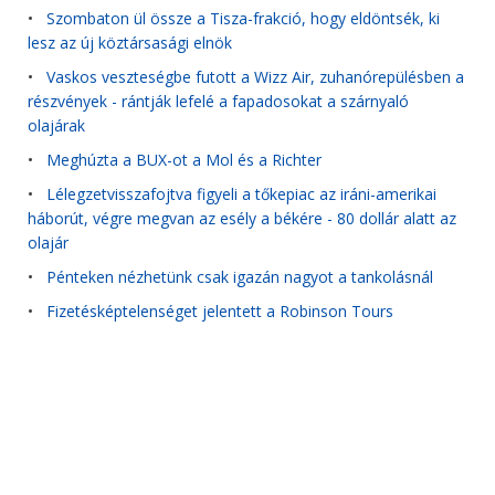
•
Szombaton ül össze a Tisza-frakció, hogy eldöntsék, ki
lesz az új köztársasági elnök
•
Vaskos veszteségbe futott a Wizz Air, zuhanórepülésben a
részvények - rántják lefelé a fapadosokat a szárnyaló
olajárak
•
Meghúzta a BUX-ot a Mol és a Richter
•
Lélegzetvisszafojtva figyeli a tőkepiac az iráni-amerikai
háborút, végre megvan az esély a békére - 80 dollár alatt az
olajár
•
Pénteken nézhetünk csak igazán nagyot a tankolásnál
•
Fizetésképtelenséget jelentett a Robinson Tours