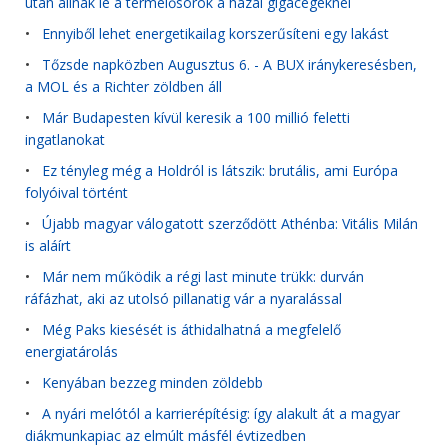
után állnak le a termelősorok a hazai gigacégeknél
•
Ennyiből lehet energetikailag korszerűsíteni egy lakást
•
Tőzsde napközben Augusztus 6. - A BUX iránykeresésben,
a MOL és a Richter zöldben áll
•
Már Budapesten kívül keresik a 100 millió feletti
ingatlanokat
•
Ez tényleg még a Holdról is látszik: brutális, ami Európa
folyóival történt
•
Újabb magyar válogatott szerződött Athénba: Vitális Milán
is aláírt
•
Már nem működik a régi last minute trükk: durván
ráfázhat, aki az utolsó pillanatig vár a nyaralással
•
Még Paks kiesését is áthidalhatná a megfelelő
energiatárolás
•
Kenyában bezzeg minden zöldebb
•
A nyári melótól a karrierépítésig: így alakult át a magyar
diákmunkapiac az elmúlt másfél évtizedben