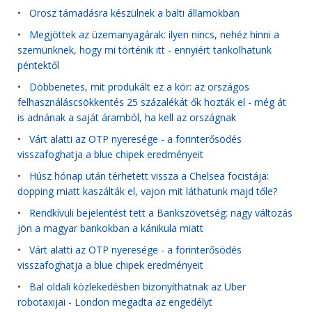
•
Orosz támadásra készülnek a balti államokban
•
Megjöttek az üzemanyagárak: ilyen nincs, nehéz hinni a
szemünknek, hogy mi történik itt - ennyiért tankolhatunk
péntektől
•
Döbbenetes, mit produkált ez a kör: az országos
felhasználáscsökkentés 25 százalékát ők hozták el - még át
is adnának a saját áramból, ha kell az országnak
•
Várt alatti az OTP nyeresége - a forinterősödés
visszafoghatja a blue chipek eredményeit
•
Húsz hónap után térhetett vissza a Chelsea focistája:
dopping miatt kaszálták el, vajon mit láthatunk majd tőle?
•
Rendkívüli bejelentést tett a Bankszövetség: nagy változás
jön a magyar bankokban a kánikula miatt
•
Várt alatti az OTP nyeresége - a forinterősödés
visszafoghatja a blue chipek eredményeit
•
Bal oldali közlekedésben bizonyíthatnak az Uber
robotaxijai - London megadta az engedélyt