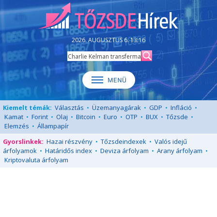
2026. AUGUSZTUS 6. 13:16
Kiemelt témák:
Választás
•
Üzemanyagárak
•
GDP
•
Infláció
•
Kamat
•
Forint
•
Olaj
•
Bitcoin
•
Euro
•
OTP
•
BUX
•
Tőzsde
•
Elemzés
•
Állampapír
Gyorslinkek:
Hazai részvény
•
Tőzsdeindexek
•
Valós idejű
árfolyamok
•
Határidős index
•
Deviza árfolyam
•
Arany árfolyam
•
Kriptovaluta árfolyam