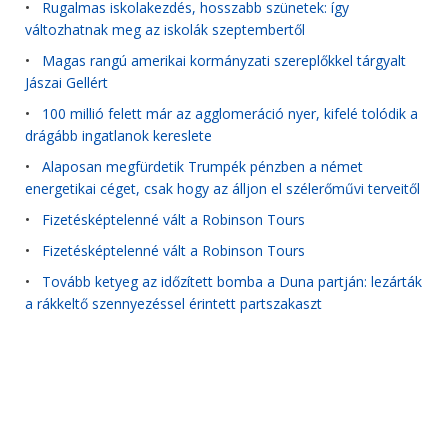
•
Rugalmas iskolakezdés, hosszabb szünetek: így
változhatnak meg az iskolák szeptembertől
•
Magas rangú amerikai kormányzati szereplőkkel tárgyalt
Jászai Gellért
•
100 millió felett már az agglomeráció nyer, kifelé tolódik a
drágább ingatlanok kereslete
•
Alaposan megfürdetik Trumpék pénzben a német
energetikai céget, csak hogy az álljon el szélerőművi terveitől
•
Fizetésképtelenné vált a Robinson Tours
•
Fizetésképtelenné vált a Robinson Tours
•
Tovább ketyeg az időzített bomba a Duna partján: lezárták
a rákkeltő szennyezéssel érintett partszakaszt