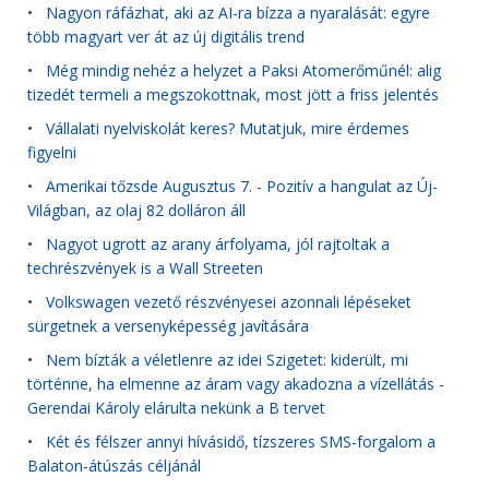
•
Nagyon ráfázhat, aki az AI-ra bízza a nyaralását: egyre
több magyart ver át az új digitális trend
•
Még mindig nehéz a helyzet a Paksi Atomerőműnél: alig
tizedét termeli a megszokottnak, most jött a friss jelentés
•
Vállalati nyelviskolát keres? Mutatjuk, mire érdemes
figyelni
•
Amerikai tőzsde Augusztus 7. - Pozitív a hangulat az Új-
Világban, az olaj 82 dolláron áll
•
Nagyot ugrott az arany árfolyama, jól rajtoltak a
techrészvények is a Wall Streeten
•
Volkswagen vezető részvényesei azonnali lépéseket
sürgetnek a versenyképesség javítására
•
Nem bízták a véletlenre az idei Szigetet: kiderült, mi
történne, ha elmenne az áram vagy akadozna a vízellátás -
Gerendai Károly elárulta nekünk a B tervet
•
Két és félszer annyi hívásidő, tízszeres SMS-forgalom a
Balaton-átúszás céljánál