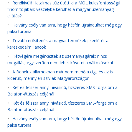
•
Rendkívüli! Hatalmas tűz ütött ki a MOL kulcsfontosságú
finomítójában: veszélybe kerülhet a magyar üzemanyag-
ellátás?
•
Halvány esély van arra, hogy hétfőn újraindulhat még egy
paksi turbina
•
Tovább erősítenék a magyar termékek jelenlétét a
kereskedelmi láncok
•
Hétvégére megérkeztek az üzemanyagárak: nincs
megállás, egyszerűen nem lehet követni a változásokat
•
A Benelux államokban már nem menő a cigi, és az is
kiderült, mennyien szívják Magyarországon
•
Két és félszer annyi hívásidő, tízszeres SMS-forgalom a
Balaton-átúszás céljánál
•
Két és félszer annyi hívásidő, tízszeres SMS-forgalom a
Balaton-átúszás céljánál
•
Halvány esély van arra, hogy hétfőn újraindulhat még egy
paksi turbina