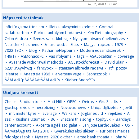
Népszerű tartalmak
Inflci fogalma trtnelem
•
Illetk utalvnyminta krelme
•
Gombal
szdabikarbna
•
Burkol tanfolyam budapest
•
Ken Etete biography
•
Orbn Andrea
•
Szenzs szilzs klnbsg
•
Ny nyomtatvány önellenőrzés
•
Nutridrink hasmens
•
Smart football Stats
•
Magyar rapszdia 1979
•
7022 TEOR
•
blog
•
KatharineHepburn
•
Modern edzsmdszerek
•
149(1)
•
ASMonacoFC
•
vas rfolyama
•
tags
•
ASALocalRun
•
coverage
•
AvaTrade withdrawal methods
•
AGLstockforecast
•
David Blair
•
62,01,nAyAhwzj
•
fancybox
•
stanisaw albrecht radziwi
•
Ttf1 pozitv
jelentse
•
Anasztzia 1986
•
a verseny vege
•
Szomszdok
•
ÄÂĂĹĄďż˝pÄÂÄÂĂÂ­tÄÂĂĹĄďż˝s
•
Stieber Andrďż˝s
Utoljára keresett
Chelsea Stadium tour
•
Matt Hill
•
OPEC
•
Oeiras
•
Gru 3 letlts
•
giochi.preziosi
•
necrotizing
•
Novavax news
•
Uniqa díjfizetés
•
jövőt
•
mr. mister kyrie
•
leverage
•
Walkers
•
Jogtár eduid
•
rejelzes
•
A
sas
•
Kushina Uzumaki
•
36
•
Shazam this song
•
tojótyuk
•
Barclays
center account
•
Akcenta ügyfélszolgálat
•
San Jose Earthquakes
•
US
•
ĂĄrvasĂĄgi utalĂĄs 2016
•
Gyerekülés első ülésen
•
euripides medea
feldolgozások
•
Nyerstej 2020 oktber
•
erste bank croatia
•
John W.