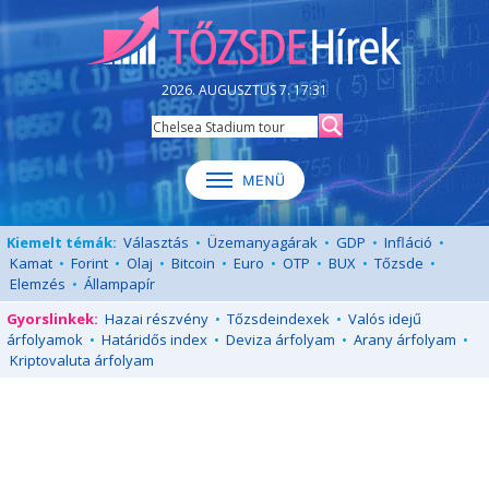
2026. AUGUSZTUS 7. 17:31
Kiemelt témák:
Választás
•
Üzemanyagárak
•
GDP
•
Infláció
•
Kamat
•
Forint
•
Olaj
•
Bitcoin
•
Euro
•
OTP
•
BUX
•
Tőzsde
•
Elemzés
•
Állampapír
Gyorslinkek:
Hazai részvény
•
Tőzsdeindexek
•
Valós idejű
árfolyamok
•
Határidős index
•
Deviza árfolyam
•
Arany árfolyam
•
Kriptovaluta árfolyam