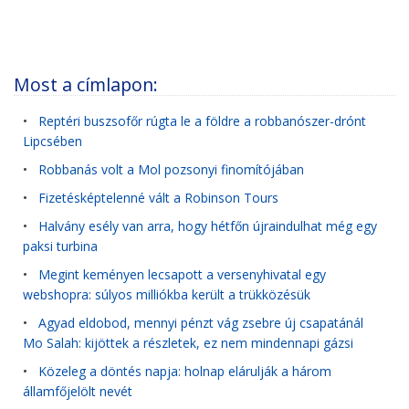
Most a címlapon:
•
Reptéri buszsofőr rúgta le a földre a robbanószer-drónt
Lipcsében
•
Robbanás volt a Mol pozsonyi finomítójában
•
Fizetésképtelenné vált a Robinson Tours
•
Halvány esély van arra, hogy hétfőn újraindulhat még egy
paksi turbina
•
Megint keményen lecsapott a versenyhivatal egy
webshopra: súlyos milliókba került a trükközésük
•
Agyad eldobod, mennyi pénzt vág zsebre új csapatánál
Mo Salah: kijöttek a részletek, ez nem mindennapi gázsi
•
Közeleg a döntés napja: holnap elárulják a három
államfőjelölt nevét